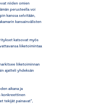
ovat niiden omien
Tämän perusteella voi
pin kanssa selvitään,
akamarin kansainvälisten
yritykset katsovat myös
vattavansa liiketoimintaa
 harkitsee liiketoiminnan
äin ajatteli yhdeksän
oden aikana ja
n konkreettinen
t tekijät painavat”,