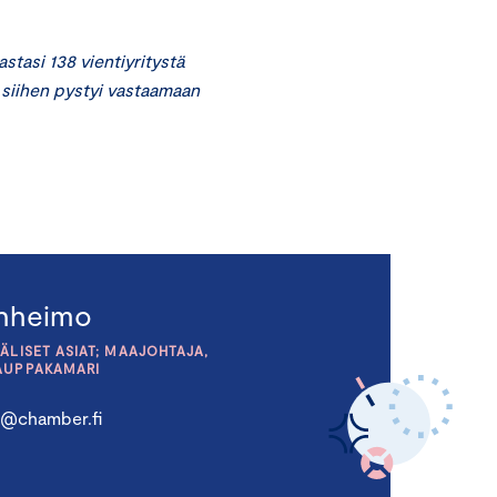
stasi 138 vientiyritystä
 siihen pystyi vastaamaan
anheimo
ÄLISET ASIAT; MAAJOHTAJA,
AUPPAKAMARI
o@chamber.fi