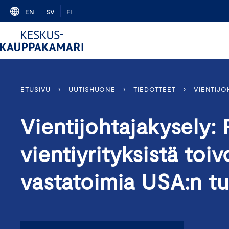
Skip
EN
SV
FI
to
content
ETUSIVU
›
UUTISHUONE
›
TIEDOTTEET
›
VIENTIJO
Vientijohtajakysely: R
vientiyrityksistä toi
vastatoimia USA:n tul