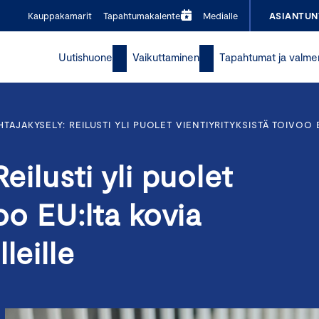
Kauppakamarit
Tapahtumakalenteri
Medialle
ASIANTUN
Uutishuone
Vaikuttaminen
Tapahtumat ja valme
HTAJAKYSELY: REILUSTI YLI PUOLET VIENTIYRITYKSISTÄ TOIVOO 
eilusti yli puolet
voo EU:lta kovia
leille