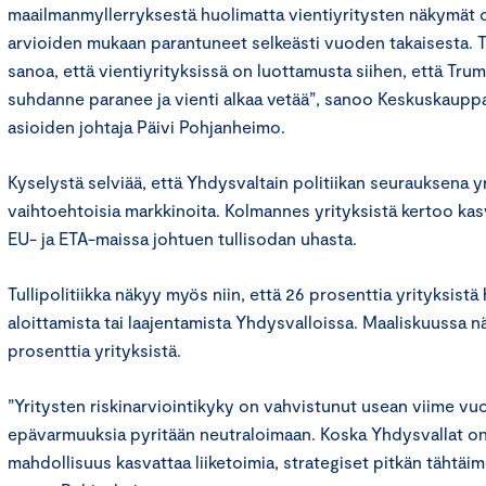
maailmanmyllerryksestä huolimatta vientiyritysten näkymät 
arvioiden mukaan parantuneet selkeästi vuoden takaisesta. 
sanoa, että vientiyrityksissä on luottamusta siihen, että Trum
suhdanne paranee ja vienti alkaa vetää”, sanoo Keskuskaupp
asioiden johtaja Päivi Pohjanheimo.
Kyselystä selviää, että Yhdysvaltain politiikan seurauksena 
vaihtoehtoisia markkinoita. Kolmannes yrityksistä kertoo kas
EU- ja ETA-maissa johtuen tullisodan uhasta.
Tullipolitiikka näkyy myös niin, että 26 prosenttia yrityksistä
aloittamista tai laajentamista Yhdysvalloissa. Maaliskuussa n
prosenttia yrityksistä.
”Yritysten riskinarviointikyky on vahvistunut usean viime vu
epävarmuuksia pyritään neutraloimaan. Koska Yhdysvallat o
mahdollisuus kasvattaa liiketoimia, strategiset pitkän tähtäime