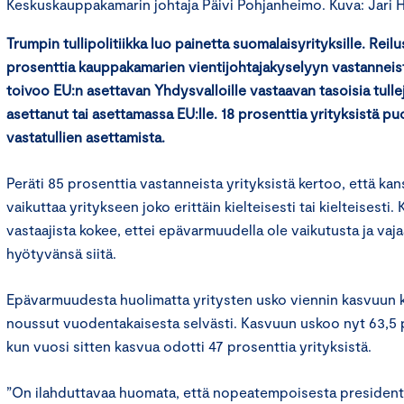
Keskuskauppakamarin johtaja Päivi Pohjanheimo. Kuva: Jari 
Trumpin tullipolitiikka luo painetta suomalaisyrityksille. Reilus
prosenttia kauppakamarien vientijohtajakyselyyn vastanneist
toivoo EU:n asettavan Yhdysvalloille vastaavan tasoisia tulle
asettanut tai asettamassa EU:lle. 18 prosenttia yrityksistä pu
vastatullien asettamista.
Peräti 85 prosenttia vastanneista yrityksistä kertoo, että k
vaikuttaa yritykseen joko erittäin kielteisesti tai kielteisest
vastaajista kokee, ettei epävarmuudella ole vaikutusta ja vaj
hyötyvänsä siitä.
Epävarmuudesta huolimatta yritysten usko viennin kasvuun
noussut vuodentakaisesta selvästi. Kasvuun uskoo nyt 63,5 p
kun vuosi sitten kasvua odotti 47 prosenttia yrityksistä.
”On ilahduttavaa huomata, että nopeatempoisesta presidentt