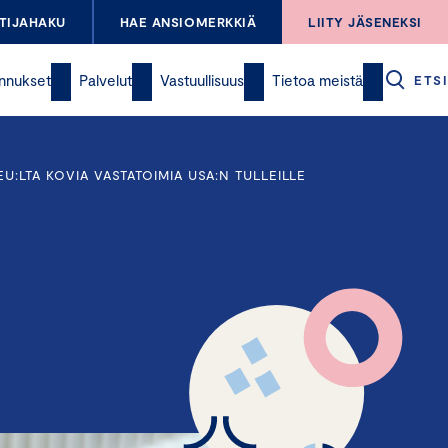
TIJAHAKU
HAE ANSIOMERKKIÄ
LIITY JÄSENEKSI
nnukset
Palvelut
Vastuullisuus
Tietoa meistä
ETSI
EU:LTA KOVIA VASTATOIMIA USA:N TULLEILLE