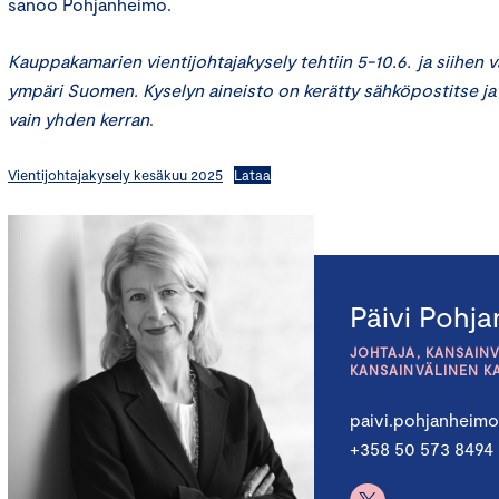
sanoo Pohjanheimo.
Kauppakamarien vientijohtajakysely tehtiin 5-10.6. ja siihen va
ympäri Suomen. Kyselyn aineisto on kerätty sähköpostitse ja
vain yhden kerran
.
Vientijohtajakysely kesäkuu 2025
Lataa
Päivi Pohj
JOHTAJA, KANSAINV
KANSAINVÄLINEN K
paivi.pohjanheim
+358 50 573 8494