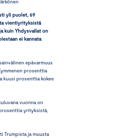
Härkönen
ti yli puolet, 69
a vientiyrityksistä
ja kuin Yhdysvallat on
olestaan ei kannata
ansainvälinen epävarmuus
i. Kymmenen prosenttia
aa kuusi prosenttia kokee
 kuluvana vuonna on
rosenttia yrityksistä,
i Trumpista ja muusta