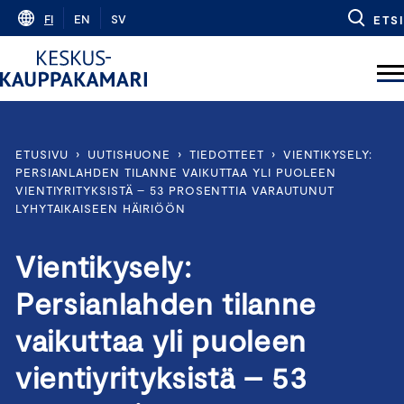
Skip
FI
EN
SV
ETSI
to
content
ETUSIVU
›
UUTISHUONE
›
TIEDOTTEET
›
VIENTIKYSELY:
PERSIANLAHDEN TILANNE VAIKUTTAA YLI PUOLEEN
VIENTIYRITYKSISTÄ – 53 PROSENTTIA VARAUTUNUT
LYHYTAIKAISEEN HÄIRIÖÖN
Vientikysely:
Persianlahden tilanne
vaikuttaa yli puoleen
vientiyrityksistä – 53