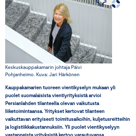
Keskuskauppakamarin johtaja Päivi
Pohjanheimo. Kuva: Jari Härkönen
Kauppakamarien tuoreen vientikyselyn mukaan yli
puolet suomalaisista vientiyrityksistä arvioi
Persianlahden tilanteella olevan vaikutusta
liiketoimintaansa. Yritykset kertovat tilanteen
vaikuttavan erityisesti toimitusaikoihin, kuljetusreitteihin
ja logistiikkakustannuksiin. Yli puolet vientikyselyyn
vastanneista yrityksistä kertoo varautuvansa