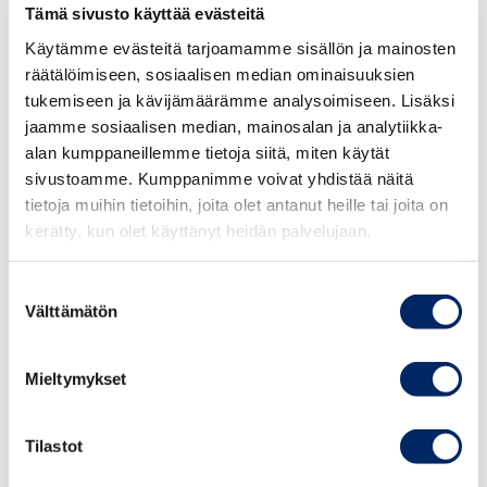
Tämä sivusto käyttää evästeitä
hallinnon aikana käyttöön otettuihin, korkeimman
Käytämme evästeitä tarjoamamme sisällön ja mainosten
oikeuden sittemmin laittomiksi toteamiin tullimaksuihin.
räätälöimiseen, sosiaalisen median ominaisuuksien
Kuitenkin vain 5,5 prosenttia suomalaisyrityksistä aikoo
tukemiseen ja kävijämäärämme analysoimiseen. Lisäksi
hyödyntää tätä mahdollisuutta. Viidennes yrityksistä ei
jaamme sosiaalisen median, mainosalan ja analytiikka-
vielä osaa sanoa, aikooko hakea korvauksia.
alan kumppaneillemme tietoja siitä, miten käytät
sivustoamme. Kumppanimme voivat yhdistää näitä
”Tullikulujen maksajia ovat olleet lähinnä tuontiyritykset
tietoja muihin tietoihin, joita olet antanut heille tai joita on
sekä amerikkalaiskuluttajat. Vakautta ei vielä saavuteta,
kerätty, kun olet käyttänyt heidän palvelujaan.
epävarmuus muiden tullien tulkinnasta jatkuu, joten
tuotannon tai toiminnan siirto Yhdysvaltoihin ei ole
Suostumuksen
vaihtoehto kyselyymme vastanneilla. EU-maat ja
Välttämätön
valinta
Pohjoismaat ovat entistä suositumpia
kauppakumppaneita, sanoo Pohjanheimo
Mieltymykset
Kauppakamarien vientikysely tehtiin 5.–10.3. ja siihen
vastasi 116 vientiyritystä ympäri Suomen. Aineisto on
Tilastot
kerätty sähköpostitse, ja siihen pystyi vastaamaan yhden