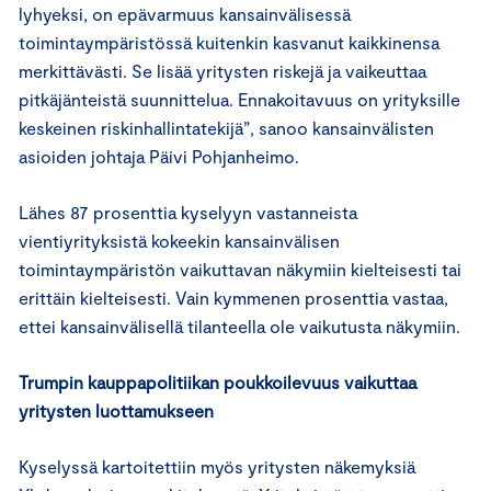
lyhyeksi, on epävarmuus kansainvälisessä
toimintaympäristössä kuitenkin kasvanut kaikkinensa
merkittävästi. Se lisää yritysten riskejä ja vaikeuttaa
pitkäjänteistä suunnittelua. Ennakoitavuus on yrityksille
keskeinen riskinhallintatekijä”, sanoo kansainvälisten
asioiden johtaja Päivi Pohjanheimo.
Lähes 87 prosenttia kyselyyn vastanneista
vientiyrityksistä kokeekin kansainvälisen
toimintaympäristön vaikuttavan näkymiin kielteisesti tai
erittäin kielteisesti. Vain kymmenen prosenttia vastaa,
ettei kansainvälisellä tilanteella ole vaikutusta näkymiin.
Trumpin kauppapolitiikan poukkoilevuus vaikuttaa
yritysten luottamukseen
Kyselyssä kartoitettiin myös yritysten näkemyksiä