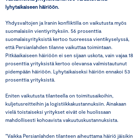
lyhytaikaiseen häiriöön.
Yhdysvaltojen ja Iranin konfliktilla on vaikutusta myös
suomalaisiin vientiyrityksiin. 56 prosenttia
suomalaisyrityksistä kertoo tuoreessa vientikyselyssä,
että Persianlahden tilanne vaikuttaa toimintaan.
Pitkäaikaiseen häiriöön ei sen sijaan uskota, vain vajaa 18
prosenttia yrityksistä kertoo olevansa valmistautunut
pidempään häiriöön. Lyhytaikaiseksi häiriön ennakoi 53
prosenttia yrityksistä.
Eniten vaikutusta tilanteella on toimitusaikoihin,
kuljetusreitteihin ja logistiikkakustannuksiin. Ainakaan
vielä toistaiseksi yritykset eivät ole huolissaan
mahdollisesti kohoavista vakuutuskustannuksista.
”Vaikka Persianlahden tilanteen aiheuttama häiriö jäisikin