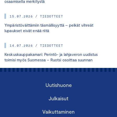
osaamisella merkitystä
15.07.2026 / TIEDOTTEET
Ympäristöväittämiin täsmällisyyttä – pelkät vihreät
lupaukset eivät enää riitä
14.07.2026 / TIEDOTTEET
Keskuskauppakamari: Perintö- ja lahjaveron uudistus
toimisi myös Suomessa – Ruotsi osoittaa suunnan
Uutishuone
Julkaisut
Vaikuttaminen