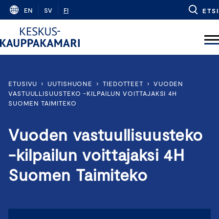
Skip
EN
SV
FI
ETSI
to
content
ETUSIVU
›
UUTISHUONE
›
TIEDOTTEET
›
VUODEN
VASTUULLISUUSTEKO -KILPAILUN VOITTAJAKSI 4H
SUOMEN TAIMITEKO
Vuoden vastuullisuusteko
-kilpailun voittajaksi 4H
Suomen Taimiteko