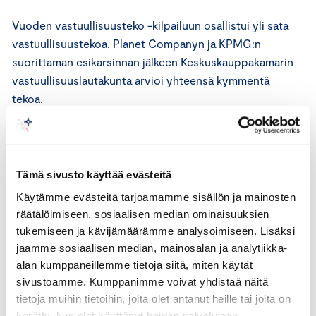
Vuoden vastuullisuusteko -kilpailuun osallistui yli sata
vastuullisuustekoa. Planet Companyn ja KPMG:n
suorittaman esikarsinnan jälkeen Keskuskauppakamarin
vastuullisuuslautakunta arvioi yhteensä kymmentä
tekoa.
Vastuullisuuslautakunta painotti finalistien tekojen
kekseliäisyyttä, ennakkoluulottomuutta sekä kykyä
yhdistää eri vastuullisuusalueita uudella tavalla.
Tämä sivusto käyttää evästeitä
Osallistujien joukosta nousi kaksi finalistia esille, jotka
Käytämme evästeitä tarjoamamme sisällön ja mainosten
täyttivät nämä vastuullisuuslautakunnan asettamat
räätälöimiseen, sosiaalisen median ominaisuuksien
kriteerit.
tukemiseen ja kävijämäärämme analysoimiseen. Lisäksi
jaamme sosiaalisen median, mainosalan ja analytiikka-
”Usealla yrityksellä teot liittyivät ilmastonmuutoksen
alan kumppaneillemme tietoja siitä, miten käytät
torjuntaan ja esimerkiksi uusiutuvan energian
sivustoamme. Kumppanimme voivat yhdistää näitä
käyttöönottoon omassa toiminnassa. Teot olivat
tietoja muihin tietoihin, joita olet antanut heille tai joita on
kerätty, kun olet käyttänyt heidän palvelujaan.