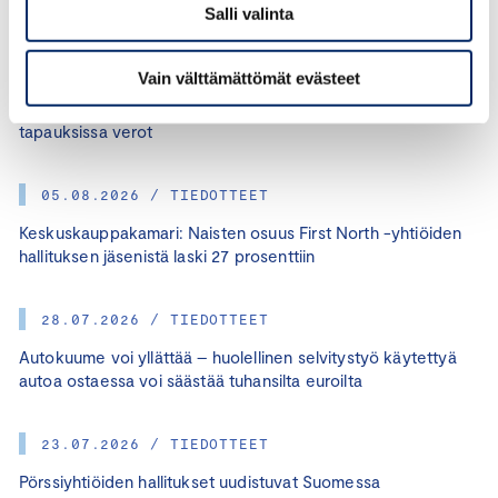
Salli valinta
07.08.2026 / TIEDOTTEET
Vain välttämättömät evästeet
Keskuskauppakamari: Moni ei tiedä, että poimituista
marjoista tai pullopanteista pitää maksaa tietyissä
tapauksissa verot
05.08.2026 / TIEDOTTEET
Keskuskauppakamari: Naisten osuus First North -yhtiöiden
hallituksen jäsenistä laski 27 prosenttiin
28.07.2026 / TIEDOTTEET
Autokuume voi yllättää – huolellinen selvitystyö käytettyä
autoa ostaessa voi säästää tuhansilta euroilta
23.07.2026 / TIEDOTTEET
Pörssiyhtiöiden hallitukset uudistuvat Suomessa