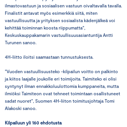
ilmastovastuun ja sosiaalisen vastuun oivaltavalla tavalla.
Finalistit antavat myös esimerkkiä siitä, miten
vastuullisuutta ja yrityksen sosiaalista kädenjälkeä voi
kehittää toiminnan koosta riippumatta”,
Keskuskauppakamarin vastuullisuusasiantuntija Antti
Turunen sanoo.
4H-liitto iloitsi saamastaan tunnustuksesta.
”Vuoden vastuullisuusteko -kilpailun voitto on palkinto
ja kiitos laajalle joukolle eri toimijoita. Taimiteko ei olisi
syntynyt ilman ennakkoluulottomia kumppaneita, mutta
ilmiöksi Taimiteon ovat tehneet toimintaan osallistuneet
sadat nuoret”, Suomen 4H-liiton toimitusjohtaja Tomi
Alakoski sanoo.
Kilpailuun yli 160 ehdotusta