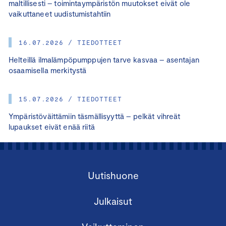
maltillisesti – toimintaympäristön muutokset eivät ole
vaikuttaneet uudistumistahtiin
16.07.2026 / TIEDOTTEET
Helteillä ilmalämpöpumppujen tarve kasvaa – asentajan
osaamisella merkitystä
15.07.2026 / TIEDOTTEET
Ympäristöväittämiin täsmällisyyttä – pelkät vihreät
lupaukset eivät enää riitä
Uutishuone
Julkaisut