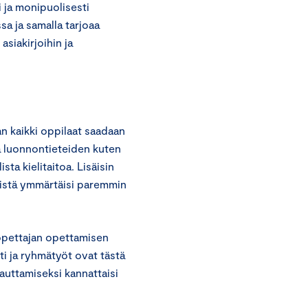
 ja monipuolisesti
a ja samalla tarjoaa
asiakirjoihin ja
n kaikki oppilaat saadaan
ä luonnontieteiden kuten
ta kielitaitoa. Lisäisin
eistä ymmärtäisi paremmin
 opettajan opettamisen
ti ja ryhmätyöt ovat tästä
auttamiseksi kannattaisi