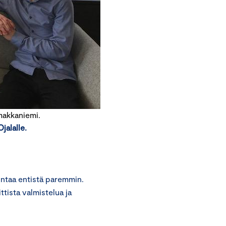
makkaniemi.
jalalle.
intaa entistä paremmin.
tista valmistelua ja