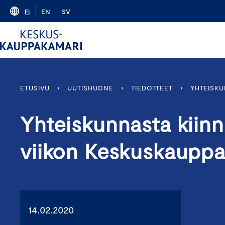
Skip
FI
EN
SV
to
content
ETUSIVU
›
UUTISHUONE
›
TIEDOTTEET
›
YHTEISKU
Yhteiskunnasta kiinno
viikon Keskuskaupp
14.02.2020