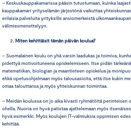
– Keskuskauppakamarissa pääsin tutustumaan, kuinka laajasti
kauppakamari yrityselämän järjestönä vaikuttaa yhteiskunnass
erilaisia palveluita yrityksille ansiomerkeistä ulkomaankaupan 
välimiesmenettelyyn.
Miten kehittäisit tämän päivän koulua?
– Suomalainen koulu on yhä varsin laadukas ja toimiva, kunha
pidettyä motivoituneena opiskelemiseen. Itse pidän tärkeän
matematiikan, biologian ja maantieteen opiskelua ja monipuolis
ehkä opetusohjelmaan myös talousasioita, että itse kukin m
omaa talouttansa ja myös yhteiskunnan toimintaa.
– Meidän koulussa on jo aika kivasti ryhmätöitä perinteisen
ohella. Nuoria on hyvä patistaa ajattelemaan myös itsenäises
hyvä esimerkki. Myös koulujen IT-valmiuksia oppimisen edes
kehittää.