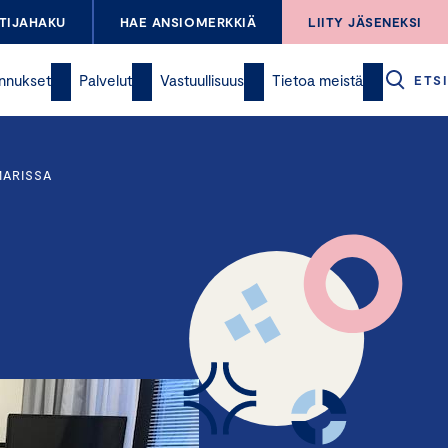
TIJAHAKU
HAE ANSIOMERKKIÄ
LIITY JÄSENEKSI
nnukset
Palvelut
Vastuullisuus
Tietoa meistä
ETSI
MARISSA