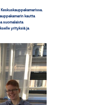
kon Keskuskauppakamarissa.
 kauppakamarin kautta
na suomalaista
selle yrityksiä ja