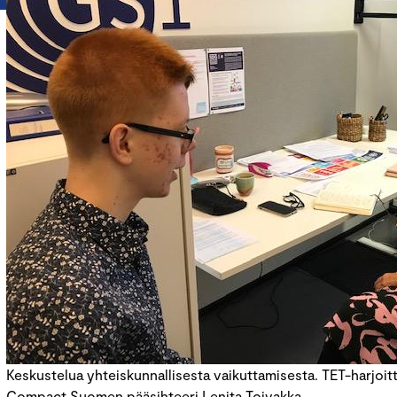
Keskustelua yhteiskunnallisesta vaikuttamisesta. TET-harjoitte
Compact Suomen pääsihteeri Lenita Toivakka.