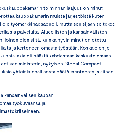
skuskauppakamarin toiminnan laajuus on minut
erottaa kauppakamarin muista järjestöistä kuten
ei ole työmarkkinaosapuoli, mutta sen sijaan se tekee
ilaisia palveluita. Alueellisten ja kansainvälisten
 iloinen olen siitä, kuinka hyvin minut on otettu
iaita ja kertoneen omasta työstään. Koska olen jo
n kunnia-asia oli päästä kahdestaan keskustelemaan
 entisen ministerin, nykyisen Global Compact
tuksia yhteiskunnallisesta päätöksenteosta ja siihen
ja kansainvälisen kaupan
 omaa työkuvaansa ja
lmastokriiseineen.