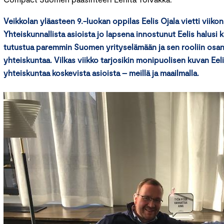
Veikkolan yläasteen 9.-luokan oppilas Eelis Ojala vietti vii
Yhteiskunnallista asioista jo lapsena innostunut Eelis halusi
tutustua paremmin Suomen yrityselämään ja sen rooliin osa
yhteiskuntaa. Vilkas viikko tarjosikin monipuolisen kuvan Eelik
yhteiskuntaa koskevista asioista – meillä ja maailmalla.