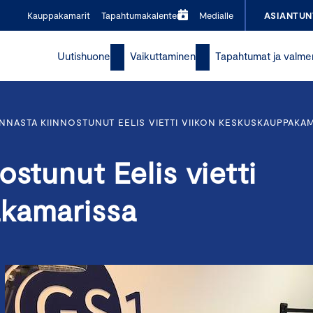
Kauppakamarit
Tapahtumakalenteri
Medialle
ASIANTUN
Uutishuone
Vaikuttaminen
Tapahtumat ja valme
NNASTA KIINNOSTUNUT EELIS VIETTI VIIKON KESKUSKAUPPAKA
stunut Eelis vietti
akamarissa