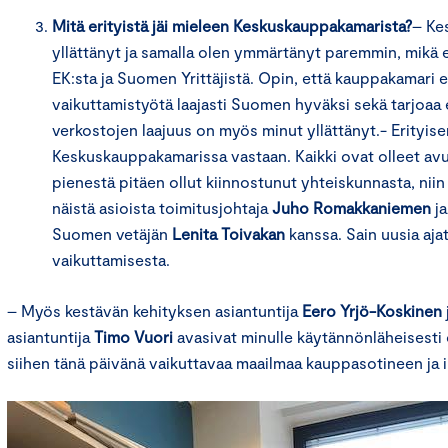
Mitä erityistä jäi mieleen Keskuskauppakamarista?
– Ke
yllättänyt ja samalla olen ymmärtänyt paremmin, mikä 
EK:sta ja Suomen Yrittäjistä. Opin, että kauppakamari 
vaikuttamistyötä laajasti Suomen hyväksi sekä tarjoaa er
verkostojen laajuus on myös minut yllättänyt.- Erityisen
Keskuskauppakamarissa vastaan. Kaikki ovat olleet avul
pienestä pitäen ollut kiinnostunut yhteiskunnasta, nii
näistä asioista toimitusjohtaja
Juho Romakkaniemen
ja
Suomen vetäjän
Lenita Toivakan
kanssa. Sain uusia aja
vaikuttamisesta.
– Myös kestävän kehityksen asiantuntija
Eero Yrjö-Koskinen
asiantuntija
Timo Vuori
avasivat minulle käytännönläheisesti
siihen tänä päivänä vaikuttavaa maailmaa kauppasotineen ja i