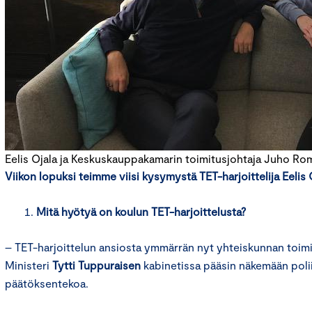
Eelis Ojala ja Keskuskauppakamarin toimitusjohtaja Juho Ro
Viikon lopuksi teimme viisi kysymystä TET-harjoittelija Eelis O
Mitä hyötyä on koulun TET-harjoittelusta?
– TET-harjoittelun ansiosta ymmärrän nyt yhteiskunnan toim
Ministeri
Tytti Tuppuraisen
kabinetissa pääsin näkemään poliit
päätöksentekoa.