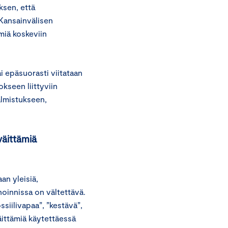
ksen, että
Kansainvälisen
miä koskeviin
i epäsuorasti viitataan
kseen liittyviin
almistukseen,
väittämiä
n yleisiä,
noinnissa on vältettävä.
ossiilivapaa”, ”kestävä”,
äittämiä käytettäessä