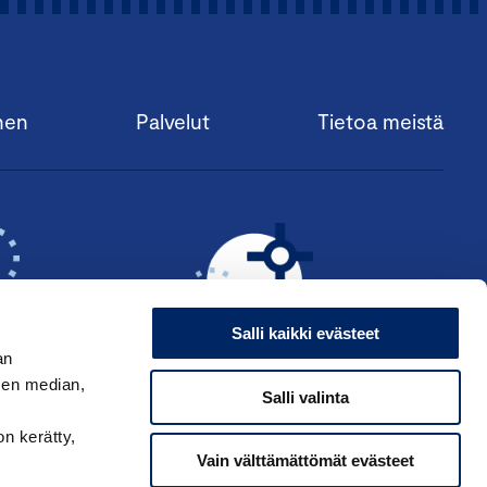
nen
Palvelut
Tietoa meistä
Salli kaikki evästeet
an
sen median,
Salli valinta
KSI ›
HAE ANSIOMERKKIÄ ›
on kerätty,
Vain välttämättömät evästeet