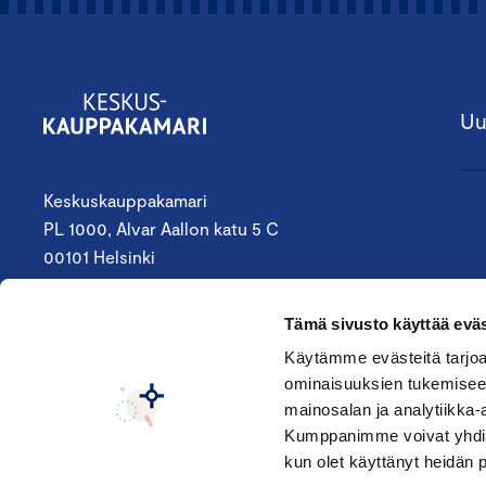
Uu
Keskuskauppakamari
PL 1000, Alvar Aallon katu 5 C
00101 Helsinki
09 4242 6200
Tämä sivusto käyttää eväs
keskuskauppakamari@chamber.fi
Käytämme evästeitä tarjoa
ominaisuuksien tukemisee
Seuraa meitä:
mainosalan ja analytiikka-
Kumppanimme voivat yhdistää 
kun olet käyttänyt heidän 