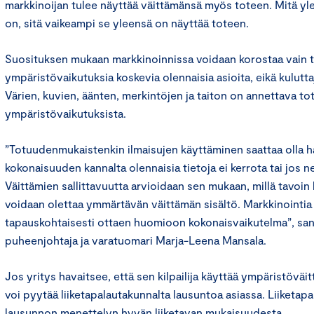
markkinoijan tulee näyttää väittämänsä myös toteen. Mitä yl
on, sitä vaikeampi se yleensä on näyttää toteen.
Suosituksen mukaan markkinoinnissa voidaan korostaa vain 
ympäristövaikutuksia koskevia olennaisia asioita, eikä kulutta
Värien, kuvien, äänten, merkintöjen ja taiton on annettava 
ympäristövaikutuksista.
”Totuudenmukaistenkin ilmaisujen käyttäminen saattaa olla h
kokonaisuuden kannalta olennaisia tietoja ei kerrota tai jos n
Väittämien sallittavuutta arvioidaan sen mukaan, millä tavoin
voidaan olettaa ymmärtävän väittämän sisältö. Markkinointia 
tapauskohtaisesti ottaen huomioon kokonaisvaikutelma”, san
puheenjohtaja ja varatuomari Marja-Leena Mansala.
Jos yritys havaitsee, että sen kilpailija käyttää ympäristöväitt
voi pyytää liiketapalautakunnalta lausuntoa asiassa. Liiketap
lausunnon menettelyn hyvän liiketavan mukaisuudesta.