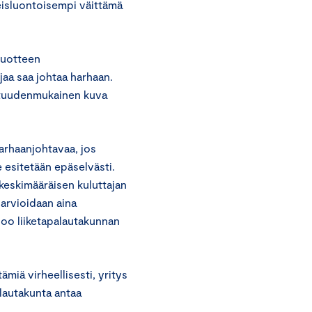
eisluontoisempi väittämä
tuotteen
jaa saa johtaa harhaan.
totuudenmukainen kuva
arhaanjohtavaa, jos
e esitetään epäselvästi.
 keskimääräisen kuluttajan
arvioidaan aina
oo liiketapalautakunnan
ämiä virheellisesti, yritys
alautakunta antaa