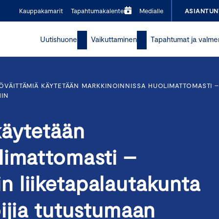
Kauppakamarit
Tapahtumakalenteri
Medialle
ASIANTUN
Uutishuone
Vaikuttaminen
Tapahtumat ja valme
ÖVÄITTÄMIÄ KÄYTETÄÄN MARKKINOINNISSA HUOLIMATTOMASTI 
HIN
käytetään
limattomasti –
 liiketapalautakunta
ijia tutustumaan