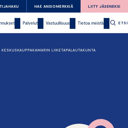
TIJAHAKU
HAE ANSIOMERKKIÄ
LIITY JÄSENEKSI
nnukset
Palvelut
Vastuullisuus
Tietoa meistä
ETSI
– KESKUSKAUPPAKAMARIN LIIKETAPALAUTAKUNTA