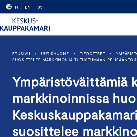
Skip
FI
EN
SV
to
content
ETUSIVU
›
UUTISHUONE
›
TIEDOTTEET
›
YMPÄRIST
SUOSITTELEE MARKKINOIJIA TUTUSTUMAAN PELISÄÄNTÖI
Ympäristöväittämiä 
markkinoinnissa huo
Keskuskauppakamarin
suosittelee markkino