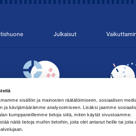
tishuone
Julkaisut
Vaikuttami
teitä
mamme sisällön ja mainosten räätälöimiseen, sosiaalisen medi
n ja kävijämäärämme analysoimiseen. Lisäksi jaamme sosiaali
alan kumppaneillemme tietoja siitä, miten käytät sivustoamme.
TILAA UUTISKIRJE ›
LIITY JÄSENE
näitä tietoja muihin tietoihin, joita olet antanut heille tai joita 
palvelujaan.