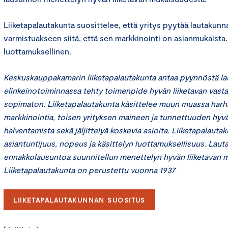
Liiketapalautakunta suosittelee, että yritys pyytää lautakun
varmistuakseen siitä, että sen markkinointi on asianmukaist
luottamuksellinen.
Keskuskauppakamarin liiketapalautakunta antaa pyynnöstä lau
elinkeinotoiminnassa tehty toimenpide hyvän liiketavan vasta
sopimaton. Liiketapalautakunta käsittelee muun muassa harha
markkinointia, toisen yrityksen maineen ja tunnettuuden hyväk
halventamista sekä jäljittelyä koskevia asioita. Liiketapalauta
asiantuntijuus, nopeus ja käsittelyn luottamuksellisuus. Lau
ennakkolausuntoa suunnitellun menettelyn hyvän liiketavan 
Liiketapalautakunta on perustettu vuonna 1937
LIIKETAPALAUTAKUNNAN SUOSITUS