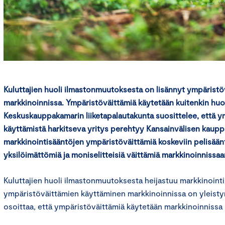
Kuluttajien huoli ilmastonmuutoksesta on lisännyt ympäristö
markkinoinnissa. Ympäristöväittämiä käytetään kuitenkin huo
Keskuskauppakamarin liiketapalautakunta suosittelee, että 
käyttämistä harkitseva yritys perehtyy Kansainvälisen kaupp
markkinointisääntöjen ympäristöväittämiä koskeviin pelisääntöi
yksilöimättömiä ja moniselitteisiä väittämiä markkinoinnissaa
Kuluttajien huoli ilmastonmuutoksesta heijastuu markkinointi
ympäristöväittämien käyttäminen markkinoinnissa on yleisty
osoittaa, että ympäristöväittämiä käytetään markkinoinnissa