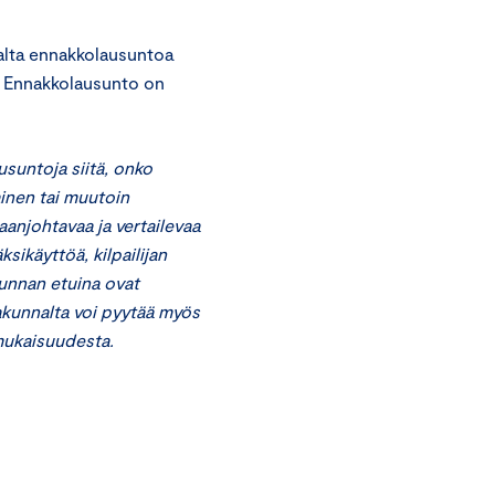
nalta ennakkolausuntoa
a. Ennakkolausunto on
suntoja siitä, onko
inen tai muutoin
anjohtavaa ja vertailevaa
sikäyttöä, kilpailijan
kunnan etuina ovat
takunnalta voi pyytää myös
mukaisuudesta.