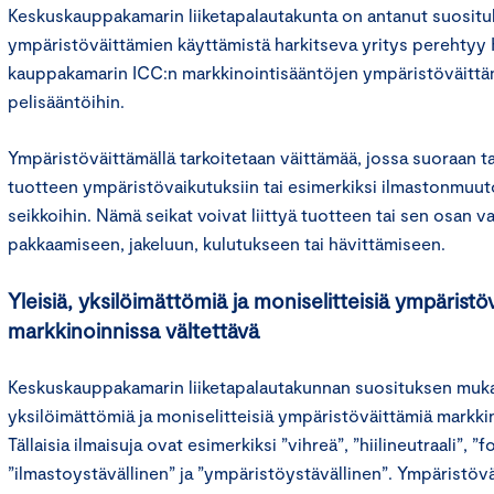
Keskuskauppakamarin liiketapalautakunta on antanut suositu
ympäristöväittämien käyttämistä harkitseva yritys perehtyy 
kauppakamarin ICC:n markkinointisääntöjen ympäristöväittä
pelisääntöihin.
Ympäristöväittämällä tarkoitetaan väittämää, jossa suoraan ta
tuotteen ympäristövaikutuksiin tai esimerkiksi ilmastonmuuto
seikkoihin. Nämä seikat voivat liittyä tuotteen tai sen osan v
pakkaamiseen, jakeluun, kulutukseen tai hävittämiseen.
Yleisiä, yksilöimättömiä ja moniselitteisiä ympäristö
markkinoinnissa vältettävä
Keskuskauppakamarin liiketapalautakunnan suosituksen mukaa
yksilöimättömiä ja moniselitteisiä ympäristöväittämiä markki
Tällaisia ilmaisuja ovat esimerkiksi ”vihreä”, ”hiilineutraali”, ”f
”ilmastoystävällinen” ja ”ympäristöystävällinen”. Ympäristöv