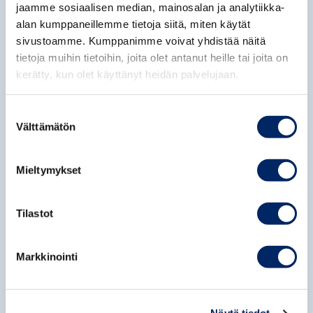
jaamme sosiaalisen median, mainosalan ja analytiikka-
Huomioithan, että valmennuksemme tarjoavat
alan kumppaneillemme tietoja siitä, miten käytät
sivustoamme. Kumppanimme voivat yhdistää näitä
sinulle käytännönläheiset työkalut ja asiantuntevan
tietoja muihin tietoihin, joita olet antanut heille tai joita on
tuen kehittymiseen. Opittujen asioiden vieminen
kerätty, kun olet käyttänyt heidän palvelujaan.
käytäntöön ja niiden hyödyntäminen omassa
työssäsi on kuitenkin osallistujan vastuulla.
Suostumuksen
Välttämätön
valinta
Mieltymykset
Tilastot
Markkinointi