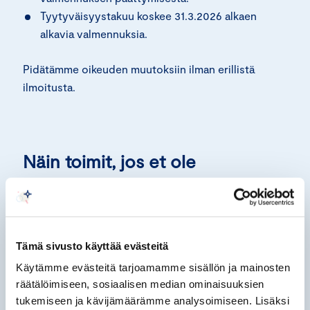
Tyytyväisyystakuu koskee 31.3.2026 alkaen
alkavia valmennuksia.
Pidätämme oikeuden muutoksiin ilman erillistä
ilmoitusta.
Näin toimit, jos et ole
tyytyväinen
Mikäli et ole tyytyväinen koulutukseen, ole
yhteydessä palvelujohtajaamme Mari Hakkaraiseen
Tämä sivusto käyttää evästeitä
mari.hakkarainen@chamber.fi
ja kerro
Käytämme evästeitä tarjoamamme sisällön ja mainosten
kokemuksestasi – käsittelemme asian viipymättä,
räätälöimiseen, sosiaalisen median ominaisuuksien
mutta viimeistään kahden viikon kuluessa.
tukemiseen ja kävijämäärämme analysoimiseen. Lisäksi