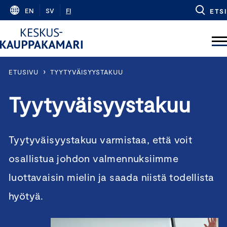
Skip
EN
SV
FI
ETSI
to
content
›
ETUSIVU
TYYTYVÄISYYSTAKUU
Tyytyväisyystakuu
Tyytyväisyystakuu varmistaa, että voit
osallistua johdon valmennuksiimme
luottavaisin mielin ja saada niistä todellista
hyötyä.