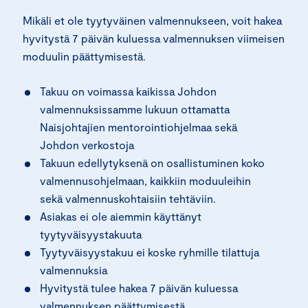
Mikäli et ole tyytyväinen valmennukseen, voit hakea
hyvitystä 7 päivän kuluessa valmennuksen viimeisen
moduulin päättymisestä.
Takuu on voimassa kaikissa Johdon
valmennuksissamme lukuun ottamatta
Naisjohtajien mentorointiohjelmaa sekä
Johdon verkostoja
Takuun edellytyksenä on osallistuminen koko
valmennusohjelmaan, kaikkiin moduuleihin
sekä valmennuskohtaisiin tehtäviin.
Asiakas ei ole aiemmin käyttänyt
tyytyväisyystakuuta
Tyytyväisyystakuu ei koske ryhmille tilattuja
valmennuksia
Hyvitystä tulee hakea 7 päivän kuluessa
valmennuksen päättymisestä.