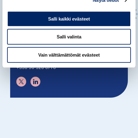
Näytä tiedot
Salli kaikki evästeet
Mari Hakkarainen
Salli valinta
PALVELUJOHTAJA
Vain välttämättömät evästeet
mari.hakkarainen@chamber.fi
+358 50 326 6770