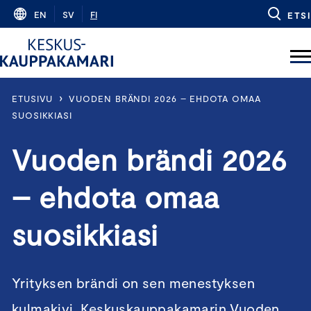
Skip
EN
SV
FI
ETSI
to
content
›
ETUSIVU
VUODEN BRÄNDI 2026 – EHDOTA OMAA
SUOSIKKIASI
Vuoden brändi 2026
– ehdota omaa
suosikkiasi
Yrityksen brändi on sen menestyksen
kulmakivi. Keskuskauppakamarin Vuoden