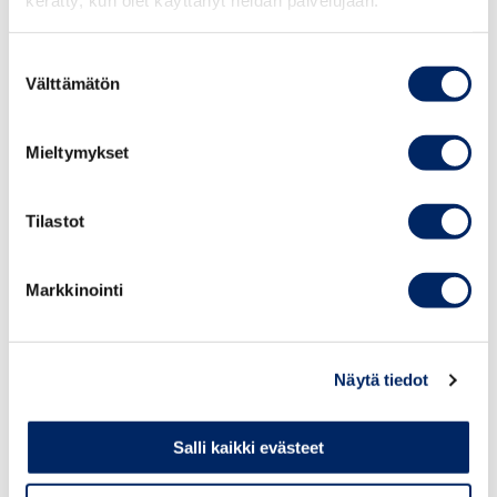
kerätty, kun olet käyttänyt heidän palvelujaan.
Päivän huipennuksena palkitaan Vuoden brändi
2026.
Suostumuksen
Välttämätön
valinta
LISÄTIETOA
Mieltymykset
Tilastot
Lisätietoja
Markkinointi
Näytä tiedot
Salli kaikki evästeet