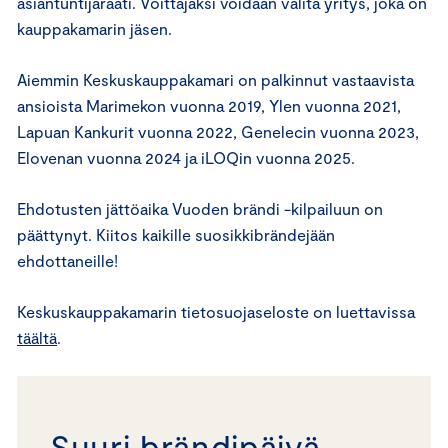
asiantuntijaraati. Voittajaksi voidaan valita yritys, joka on
kauppakamarin jäsen.
Aiemmin Keskuskauppakamari on palkinnut vastaavista
ansioista Marimekon vuonna 2019, Ylen vuonna 2021,
Lapuan Kankurit vuonna 2022, Genelecin vuonna 2023,
Elovenan vuonna 2024 ja iLOQin vuonna 2025.
Ehdotusten jättöaika Vuoden brändi -kilpailuun on
päättynyt. Kiitos kaikille suosikkibrändejään
ehdottaneille!
Keskuskauppakamarin tietosuojaseloste on luettavissa
täältä
.
Suuri brändipäivä