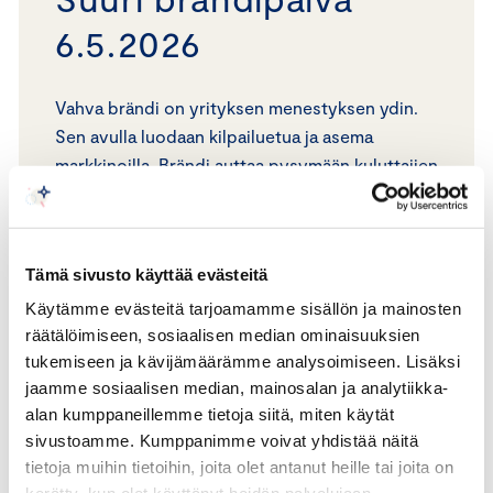
6.5.2026
Vahva brändi on yrityksen menestyksen ydin.
Sen avulla luodaan kilpailuetua ja asema
markkinoilla. Brändi auttaa pysymään kuluttajien
mielissä. Kaikki menestyvät yritykset Suomessa
ja maailmalla investoivat brändiinsä suojauksen
ja markkinoinnin avulla.
Tämä sivusto käyttää evästeitä
Keskuskauppakamarin Suuri brändipäivä kokoaa
Käytämme evästeitä tarjoamamme sisällön ja mainosten
yhteen brändi-, markkinointi- ja IPR-
räätälöimiseen, sosiaalisen median ominaisuuksien
tukemiseen ja kävijämäärämme analysoimiseen. Lisäksi
ammattilaiset. Päivän tarkoituksena on
jaamme sosiaalisen median, mainosalan ja analytiikka-
kasvattaa tietoisuutta brändin suojaamisen
alan kumppaneillemme tietoja siitä, miten käytät
tärkeydestä ja merkityksestä yrityksen
sivustoamme. Kumppanimme voivat yhdistää näitä
menestyksen kivijalkana.
tietoja muihin tietoihin, joita olet antanut heille tai joita on