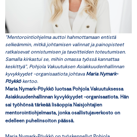
”Mentorointiohjelma auttoi hahmottamaan entistä
selkeämmin, mitkä johtamisen valinnat ja painopisteet
ratkaisevat onnistumisen ja tavoitteiden toteutumisen.
Samalla kirkastui se, mihin omassa työssä kannattaa
keskittyä”, Pohjola Vakuutuksen Asiakkuudenhallinnan
kyvykkyydet -organisaatiota johtava
Maria Nymark-
Pöykkö
kertoo.
Maria Nymark-Pöykkö luotsaa Pohjola Vakuutuksessa
Asiakkuudenhallinnan kyvykkyydet -organisaatiota. Hän
sai työhönsä tärkeää lisäoppia Naisjohtajien
mentorointiohjelmasta, jonka osallistujaverkosto on
edelleen puhelinsoiton päässä.
Maria Nymark-Pöykkö on työskennellyt Pohjola