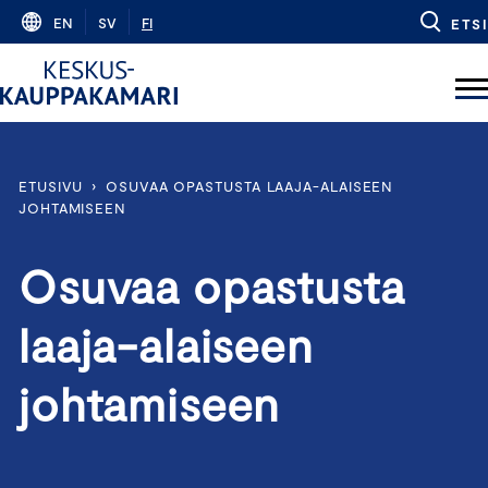
Skip
EN
SV
FI
ETSI
to
content
ETUSIVU
›
OSUVAA OPASTUSTA LAAJA-ALAISEEN
JOHTAMISEEN
Osuvaa opastusta
laaja-alaiseen
johtamiseen