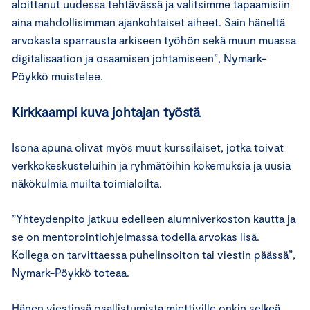
aloittanut uudessa tehtävässä ja valitsimme tapaamisiin
aina mahdollisimman ajankohtaiset aiheet. Sain häneltä
arvokasta sparrausta arkiseen työhön sekä muun muassa
digitalisaation ja osaamisen johtamiseen”, Nymark-
Pöykkö muistelee.
Kirkkaampi kuva johtajan työstä
Isona apuna olivat myös muut kurssilaiset, jotka toivat
verkkokeskusteluihin ja ryhmätöihin kokemuksia ja uusia
näkökulmia muilta toimialoilta.
”Yhteydenpito jatkuu edelleen alumniverkoston kautta ja
se on mentorointiohjelmassa todella arvokas lisä.
Kollega on tarvittaessa puhelinsoiton tai viestin päässä”,
Nymark-Pöykkö toteaa.
Hänen viestinsä osallistumista miettiville onkin selkeä.