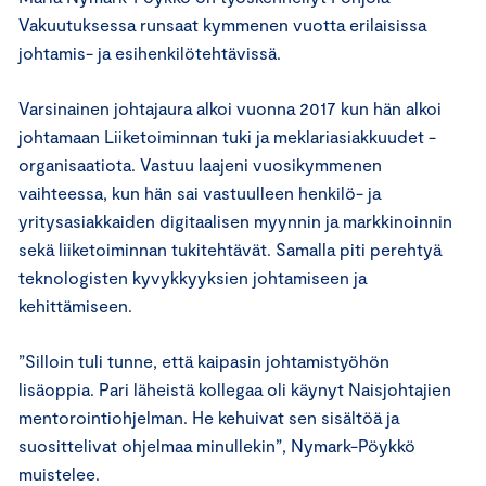
Vakuutuksessa runsaat kymmenen vuotta erilaisissa
johtamis- ja esihenkilötehtävissä.
Varsinainen johtajaura alkoi vuonna 2017 kun hän alkoi
johtamaan Liiketoiminnan tuki ja meklariasiakkuudet -
organisaatiota. Vastuu laajeni vuosikymmenen
vaihteessa, kun hän sai vastuulleen henkilö- ja
yritysasiakkaiden digitaalisen myynnin ja markkinoinnin
sekä liiketoiminnan tukitehtävät. Samalla piti perehtyä
teknologisten kyvykkyyksien johtamiseen ja
kehittämiseen.
”Silloin tuli tunne, että kaipasin johtamistyöhön
lisäoppia. Pari läheistä kollegaa oli käynyt Naisjohtajien
mentorointiohjelman. He kehuivat sen sisältöä ja
suosittelivat ohjelmaa minullekin”, Nymark-Pöykkö
muistelee.