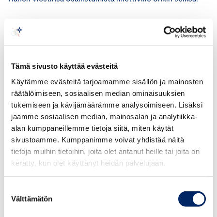
”Mentorointiohjelma auttoi minua hahmottamaan entistä
selkeämmin, mitkä johtamisen valinnat ja painopisteet
ratkaisevat onnistumisen ja tavoitteiden toteutumisen.
Samalla kirkastui se, mihin omassa työssä kannattaa
Tämä sivusto käyttää evästeitä
keskittyä.”
Käytämme evästeitä tarjoamamme sisällön ja mainosten
räätälöimiseen, sosiaalisen median ominaisuuksien
Mentorointiohjelma vie jonkin verran tilaa
tukemiseen ja kävijämäärämme analysoimiseen. Lisäksi
työkalenterista, mutta Nymark-Pöykön mukaan
jaamme sosiaalisen median, mainosalan ja analytiikka-
oppimiseen käytetyt tunnit ovat ehdottomasti sen
alan kumppaneillemme tietoja siitä, miten käytät
arvoisia.
sivustoamme. Kumppanimme voivat yhdistää näitä
tietoja muihin tietoihin, joita olet antanut heille tai joita on
”Johtajana et ole koskaan täysin valmis. Siksi myös oman
kerätty, kun olet käyttänyt heidän palvelujaan.
osaamisen kehittämiseen kannattaa ja täytyy panostaa.”
Suostumuksen
Välttämätön
valinta