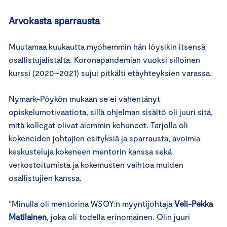
Arvokasta sparrausta
Muutamaa kuukautta myöhemmin hän löysikin itsensä
osallistujalistalta. Koronapandemian vuoksi silloinen
kurssi (2020–2021) sujui pitkälti etäyhteyksien varassa.
Nymark-Pöykön mukaan se ei vähentänyt
opiskelumotivaatiota, sillä ohjelman sisältö oli juuri sitä,
mitä kollegat olivat aiemmin kehuneet. Tarjolla oli
kokeneiden johtajien esityksiä ja sparrausta, avoimia
keskusteluja kokeneen mentorin kanssa sekä
verkostoitumista ja kokemusten vaihtoa muiden
osallistujien kanssa.
”Minulla oli mentorina WSOY:n myyntijohtaja
Veli-Pekka
Matilainen
, joka oli todella erinomainen. Olin juuri