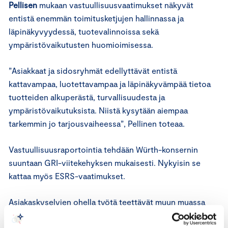
Pellisen
mukaan vastuullisuusvaatimukset näkyvät
entistä enemmän toimitusketjujen hallinnassa ja
läpinäkyvyydessä, tuotevalinnoissa sekä
ympäristövaikutusten huomioimisessa.
”Asiakkaat ja sidosryhmät edellyttävät entistä
kattavampaa, luotettavampaa ja läpinäkyvämpää tietoa
tuotteiden alkuperästä, turvallisuudesta ja
ympäristövaikutuksista. Niistä kysytään aiempaa
tarkemmin jo tarjousvaiheessa”, Pellinen toteaa.
Vastuullisuusraportointia tehdään Würth-konsernin
suuntaan GRI-viitekehyksen mukaisesti. Nykyisin se
kattaa myös ESRS-vaatimukset.
Asiakaskyselyjen ohella työtä teettävät muun muassa
jatkuvasti muuttuva regulaatio, päästöjen laskenta sekä