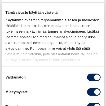
toimitusketjun vastuullisuuden varmistaminen. Painetta
tulee sekä asiakkailta että säädöspuolelta.
Tämä sivusto käyttää evästeitä
Pellinen kehuu Keskuskauppakamarin
Käytämme evästeitä tarjoamamme sisällön ja mainosten
vastuullisuusvalmennuksen antia ja kannustaa muitakin
räätälöimiseen, sosiaalisen median ominaisuuksien
mukaan.
tukemiseen ja kävijämäärämme analysoimiseen. Lisäksi
jaamme sosiaalisen median, mainosalan ja analytiikka-
”Pidin etenkin yrityscaseista, joista sai hyviä vinkkejä
alan kumppaneillemme tietoja siitä, miten käytät
sivustoamme. Kumppanimme voivat yhdistää näitä
käytännön toimiin. Samalla huomasi, että muillakin on
tietoja muihin tietoihin, joita olet antanut heille tai joita on
samanlaisia haasteita vastuullisuusasioiden kanssa.
kerätty, kun olet käyttänyt heidän palvelujaan.
Olemme lopulta kaikki samassa veneessä.”
Suostumuksen
TAKAISIN JOHDON VASTUULLISUUSVALMENNUS -
Välttämätön
valinta
SIVULLE
Mieltymykset