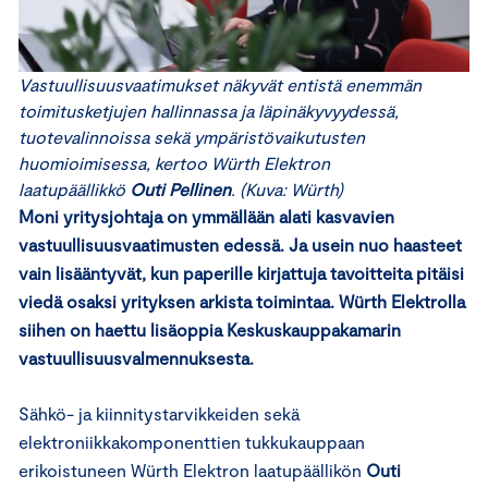
Vastuullisuusvaatimukset näkyvät entistä enemmän
toimitusketjujen hallinnassa ja läpinäkyvyydessä,
tuotevalinnoissa sekä ympäristövaikutusten
huomioimisessa, kertoo Würth Elektron
laatupäällikkö
Outi Pellinen
. (Kuva: Würth)
Moni yritysjohtaja on ymmällään alati kasvavien
vastuullisuusvaatimusten edessä. Ja usein nuo haasteet
vain lisääntyvät, kun paperille kirjattuja tavoitteita pitäisi
viedä osaksi yrityksen arkista toimintaa. Würth Elektrolla
siihen on haettu lisäoppia Keskuskauppakamarin
vastuullisuusvalmennuksesta.
Sähkö- ja kiinnitystarvikkeiden sekä
elektroniikkakomponenttien tukkukauppaan
erikoistuneen Würth Elektron laatupäällikön
Outi