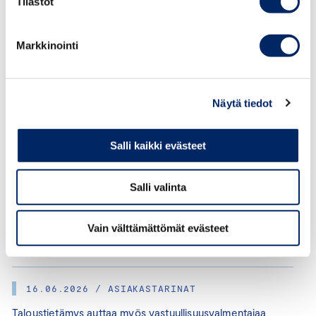
Tilastot
KATEGORIAT:
JOHDON VALMENNUKSET, VASTUULLISUUS,
JOHDON VASTUULLISUUSVALMENNUS
Markkinointi
JAA ARTIKKELI:
Näytä tiedot
Asiakastarinat
30.07.2026 / ASIAKASTARINAT
Salli kaikki evästeet
The Chair of Board Course Gave Perspective on the
Depth of a Chair’s Role
Salli valinta
03.07.2026 / ASIAKASTARINAT
Vain välttämättömät evästeet
Ihmistaidot ratkaisevat johtajan menestyksen
16.06.2026 / ASIAKASTARINAT
Taloustietämys auttaa myös vastuullisuusvalmentajaa