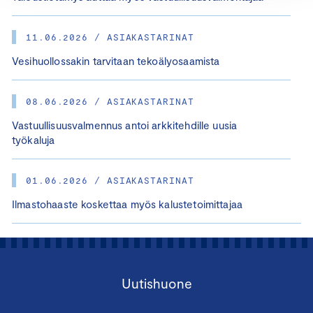
11.06.2026 / ASIAKASTARINAT
Vesihuollossakin tarvitaan tekoälyosaamista
08.06.2026 / ASIAKASTARINAT
Vastuullisuusvalmennus antoi arkkitehdille uusia
työkaluja
01.06.2026 / ASIAKASTARINAT
Ilmastohaaste koskettaa myös kalustetoimittajaa
Uutishuone