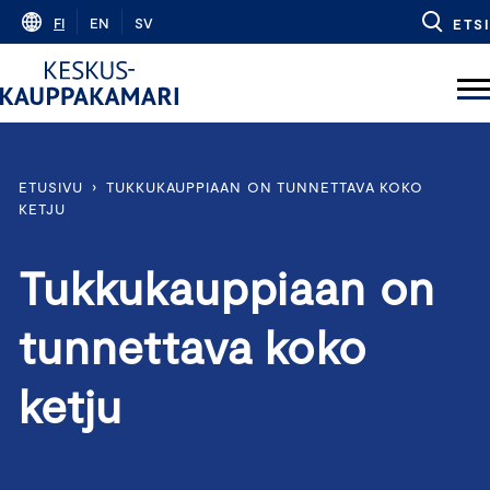
Skip
FI
EN
SV
ETSI
to
content
ETUSIVU
›
TUKKUKAUPPIAAN ON TUNNETTAVA KOKO
KETJU
Tukkukauppiaan on
tunnettava koko
ketju