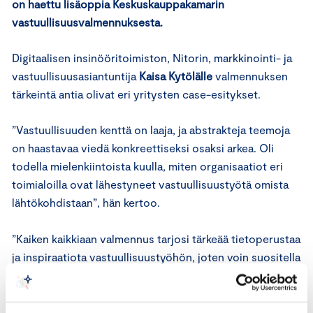
on haettu lisäoppia Keskuskauppakamarin
vastuullisuusvalmennuksesta.
Digitaalisen insinööritoimiston, Nitorin, markkinointi- ja
vastuullisuusasiantuntija
Kaisa Kytölälle
valmennuksen
tärkeintä antia olivat eri yritysten case-esitykset.
”Vastuullisuuden kenttä on laaja, ja abstrakteja teemoja
on haastavaa viedä konkreettiseksi osaksi arkea. Oli
todella mielenkiintoista kuulla, miten organisaatiot eri
toimialoilla ovat lähestyneet vastuullisuustyötä omista
lähtökohdistaan”, hän kertoo.
”Kaiken kaikkiaan valmennus tarjosi tärkeää tietoperustaa
ja inspiraatiota vastuullisuustyöhön, joten voin suositella
sitä myös kollegoilleni”, Kytölä kiittelee.
Nitorilla vastuullisuusvaatimukset ovat ensisijaisesti