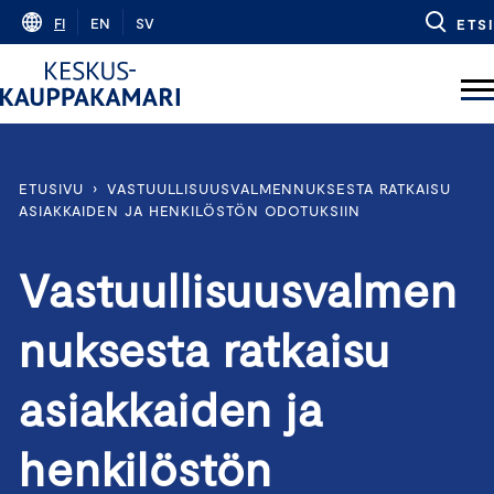
Skip
FI
EN
SV
ETSI
to
content
ETUSIVU
›
VASTUULLISUUSVALMENNUKSESTA RATKAISU
ASIAKKAIDEN JA HENKILÖSTÖN ODOTUKSIIN
Vastuullisuusvalmen
nuksesta ratkaisu
asiakkaiden ja
henkilöstön