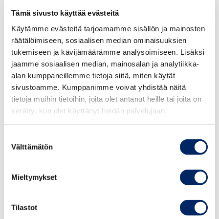
asiakkaiden kasvavia tarpeita, mutta myös liiketoiminnan
Tämä sivusto käyttää evästeitä
välttämätön kehityssuuntana.
Käytämme evästeitä tarjoamamme sisällön ja mainosten
räätälöimiseen, sosiaalisen median ominaisuuksien
”Paine tulee pääosin asiakkailtamme, joita regulaatio jo
tukemiseen ja kävijämäärämme analysoimiseen. Lisäksi
velvoittaa. Yhtä merkittävä motivaattori on kuitenkin
jaamme sosiaalisen median, mainosalan ja analytiikka-
sisäinen paine. Nitorilaiset haluavat työskennellä
alan kumppaneillemme tietoja siitä, miten käytät
sivustoamme. Kumppanimme voivat yhdistää näitä
yrityksessä, joka itsekin toimii vastuullisesti”, Kytölä
tietoja muihin tietoihin, joita olet antanut heille tai joita on
toteaa.
kerätty, kun olet käyttänyt heidän palvelujaan.
TAKAISIN JOHDON VASTUULLISUUSVALMENNUS -
Suostumuksen
SIVULLE
Välttämätön
valinta
Mieltymykset
KATEGORIAT:
JOHDON VALMENNUKSET, VASTUULLISUUS,
Tilastot
JOHDON VASTUULLISUUSVALMENNUS