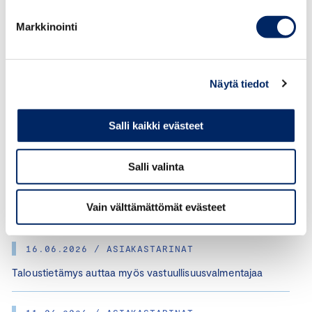
JAA ARTIKKELI:
Markkinointi
Asiakastarinat
Näytä tiedot
30.07.2026 / ASIAKASTARINAT
Salli kaikki evästeet
The Chair of Board Course Gave Perspective on the
Depth of a Chair’s Role
Salli valinta
03.07.2026 / ASIAKASTARINAT
Vain välttämättömät evästeet
Ihmistaidot ratkaisevat johtajan menestyksen
16.06.2026 / ASIAKASTARINAT
Taloustietämys auttaa myös vastuullisuusvalmentajaa