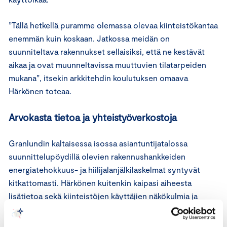
”Tällä hetkellä puramme olemassa olevaa kiinteistökantaa
enemmän kuin koskaan. Jatkossa meidän on
suunniteltava rakennukset sellaisiksi, että ne kestävät
aikaa ja ovat muunneltavissa muuttuvien tilatarpeiden
mukana”, itsekin arkkitehdin koulutuksen omaava
Härkönen toteaa.
Arvokasta tietoa ja yhteistyöverkostoja
Granlundin kaltaisessa isossa asiantuntijatalossa
suunnittelupöydillä olevien rakennushankkeiden
energiatehokkuus- ja hiilijalanjälkilaskelmat syntyvät
kitkattomasti. Härkönen kuitenkin kaipasi aiheesta
lisätietoa sekä kiinteistöjen käyttäjien näkökulmia ja
tulevaisuuden tarpeita.