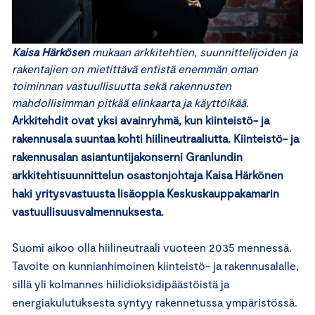
Kaisa Härkösen
mukaan arkkitehtien, suunnittelijoiden ja
rakentajien on mietittävä entistä enemmän oman
toiminnan vastuullisuutta sekä rakennusten
mahdollisimman pitkää elinkaarta ja käyttöikää.
Arkkitehdit ovat yksi avainryhmä, kun kiinteistö- ja
rakennusala suuntaa kohti hiilineutraaliutta. Kiinteistö- ja
rakennusalan asiantuntijakonserni Granlundin
arkkitehtisuunnittelun osastonjohtaja Kaisa Härkönen
haki yritysvastuusta lisäoppia Keskuskauppakamarin
vastuullisuusvalmennuksesta.
Suomi aikoo olla hiilineutraali vuoteen 2035 mennessä.
Tavoite on kunnianhimoinen kiinteistö- ja rakennusalalle,
sillä yli kolmannes hiilidioksidipäästöistä ja
energiakulutuksesta syntyy rakennetussa ympäristössä.