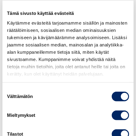
”Arkkitehti on hankkeissa usein pääsuunnittelija, jolla on
paljon vaikutusvaltaa lopputulokseen. Tällainen
Tämä sivusto käyttää evästeitä
monialainen käyttäjänäkemys on silloin erityisen
Käytämme evästeitä tarjoamamme sisällön ja mainosten
arvokasta”, Härkönen toteaa.
räätälöimiseen, sosiaalisen median ominaisuuksien
tukemiseen ja kävijämäärämme analysoimiseen. Lisäksi
Kun silmiin osui tieto Keskuskauppakamarin Johdon
jaamme sosiaalisen median, mainosalan ja analytiikka-
vastuullisuusvalmennuksesta, Härkönen perehtyi sen
alan kumppaneillemme tietoja siitä, miten käytät
sivustoamme. Kumppanimme voivat yhdistää näitä
sisältöön ja päätti lähteä mukaan.
tietoja muihin tietoihin, joita olet antanut heille tai joita on
kerätty, kun olet käyttänyt heidän palvelujaan.
”Päätös osoittautui onnistuneeksi. Asiantuntijoiden
esitelmät toivat lisää substanssiosaamista. Samalla sain
Suostumuksen
uusia työkaluja ja mittareita, joilla voin viedä
Välttämätön
valinta
vastuullisuustyötä eteenpäin meidän
arkkitehtisuunnittelussamme”, hän kertoo.
Mieltymykset
Hän kannustaakin vastuullisuusvalmennusta vielä
pohtivia rohkeasti mukaan. Kolmeen iltapäivään
Tilastot