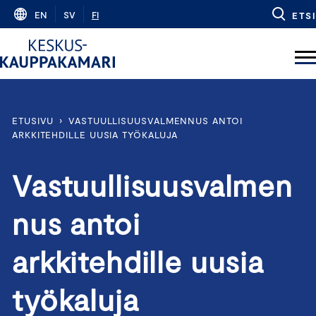
Skip
EN
SV
FI
ETSI
to
content
ETUSIVU
›
VASTUULLISUUSVALMENNUS ANTOI
ARKKITEHDILLE UUSIA TYÖKALUJA
Vastuullisuusvalmen
nus antoi
arkkitehdille uusia
työkaluja