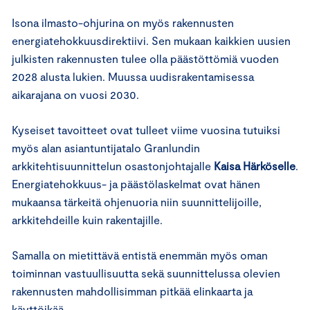
Isona ilmasto-ohjurina on myös rakennusten
energiatehokkuusdirektiivi. Sen mukaan kaikkien uusien
julkisten rakennusten tulee olla päästöttömiä vuoden
2028 alusta lukien. Muussa uudisrakentamisessa
aikarajana on vuosi 2030.
Kyseiset tavoitteet ovat tulleet viime vuosina tutuiksi
myös alan asiantuntijatalo Granlundin
arkkitehtisuunnittelun osastonjohtajalle
Kaisa Härköselle
.
Energiatehokkuus- ja päästölaskelmat ovat hänen
mukaansa tärkeitä ohjenuoria niin suunnittelijoille,
arkkitehdeille kuin rakentajille.
Samalla on mietittävä entistä enemmän myös oman
toiminnan vastuullisuutta sekä suunnittelussa olevien
rakennusten mahdollisimman pitkää elinkaarta ja
käyttöikää.