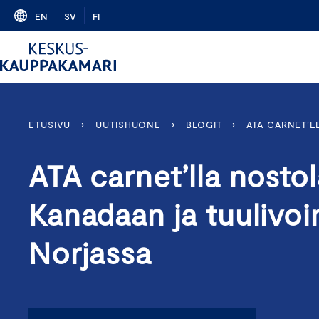
Skip
EN
SV
FI
to
content
ETUSIVU
›
UUTISHUONE
›
BLOGIT
›
ATA CARNET’
ATA carnet’lla nosto
Kanadaan ja tuulivoi
Norjassa