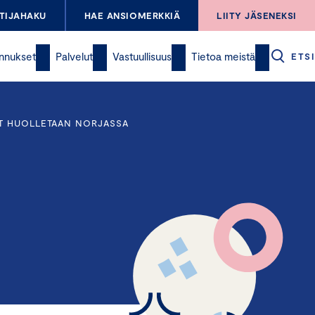
TIJAHAKU
HAE ANSIOMERKKIÄ
LIITY JÄSENEKSI
nnukset
Palvelut
Vastuullisuus
Tietoa meistä
ETSI
AT HUOLLETAAN NORJASSA