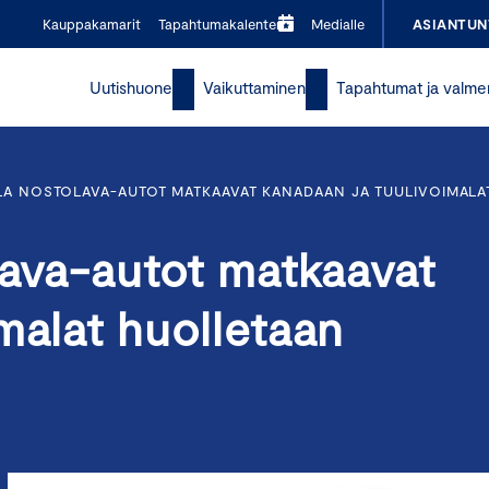
Kauppakamarit
Tapahtumakalenteri
Medialle
ASIANTUN
Uutishuone
Vaikuttaminen
Tapahtumat ja valme
LLA NOSTOLAVA-AUTOT MATKAAVAT KANADAAN JA TUULIVOIMAL
lava-autot matkaavat
malat huolletaan