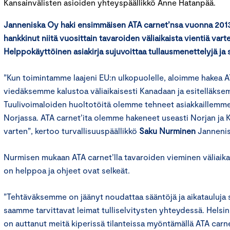
Kansainvälisten asioiden yhteyspäällikkö Anne Hatanpää.
Janneniska Oy haki ensimmäisen ATA carnet’nsa vuonna 2013.
hankkinut niitä vuosittain tavaroiden väliaikaista vientiä vart
Helppokäyttöinen asiakirja sujuvoittaa tullausmenettelyjä ja s
”Kun toimintamme laajeni EU:n ulkopuolelle, aloimme hakea A
viedäksemme kalustoa väliaikaisesti Kanadaan ja esitelläkse
Tuulivoimaloiden huoltotöitä olemme tehneet asiakkaillemm
Norjassa. ATA carnet’ita olemme hakeneet useasti Norjan j
varten”, kertoo turvallisuuspäällikkö
Saku Nurminen
Jannenis
Nurmisen mukaan ATA carnet’lla tavaroiden vieminen väliaikai
on helppoa ja ohjeet ovat selkeät.
”Tehtäväksemme on jäänyt noudattaa sääntöjä ja aikatauluja se
saamme tarvittavat leimat tulliselvitysten yhteydessä. Hels
on auttanut meitä kiperissä tilanteissa myöntämällä ATA carne