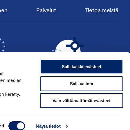
nen
Palvelut
Tietoa meistä
Salli kaikki evästeet
an
sen median,
Salli valinta
KSI ›
HAE ANSIOMERKKIÄ ›
on kerätty,
Vain välttämättömät evästeet
ti
Näytä tiedot
ppakamarin tietosuojaseloste
|
Käyttöehdot
|
Muuta evästeasetuksia