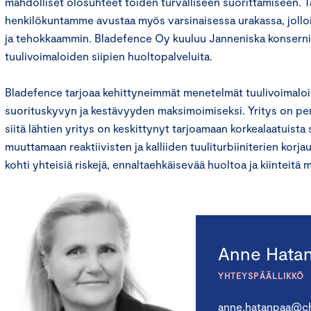
mahdolliset olosuhteet töiden turvalliseen suorittamiseen. T
henkilökuntamme avustaa myös varsinaisessa urakassa, joll
ja tehokkaammin. Bladefence Oy kuuluu Janneniska konsernii
tuulivoimaloiden siipien huoltopalveluita.
Bladefence tarjoaa kehittyneimmät menetelmät tuulivoimaloi
suorituskyvyn ja kestävyyden maksimoimiseksi. Yritys on pe
siitä lähtien yritys on keskittynyt tarjoamaan korkealaatuista 
muuttamaan reaktiivisten ja kalliiden tuuliturbiiniterien korja
kohti yhteisiä riskejä, ennaltaehkäisevää huoltoa ja kiinteitä 
Anne Hata
YHTEYSPÄÄLLIKKÖ
anne.hatanpaa@ch