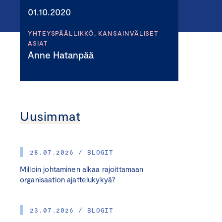
01.10.2020
YHTEYSPÄÄLLIKKÖ, KANSAINVÄLISET
ASIAT
Anne Hatanpää
Uusimmat
28.07.2026 / BLOGIT
Milloin johtaminen alkaa rajoittamaan
organisaation ajattelukykyä?
23.07.2026 / BLOGIT