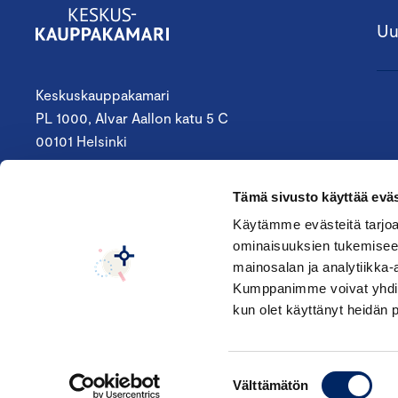
Uu
Keskuskauppakamari
PL 1000, Alvar Aallon katu 5 C
00101 Helsinki
09 4242 6200
Tämä sivusto käyttää eväs
keskuskauppakamari@chamber.fi
Käytämme evästeitä tarjoa
ominaisuuksien tukemisee
Seuraa meitä:
mainosalan ja analytiikka-
Kumppanimme voivat yhdistää 
kun olet käyttänyt heidän 
Suostumuksen
Välttämätön
valinta
© Keskuskauppakamari 2026