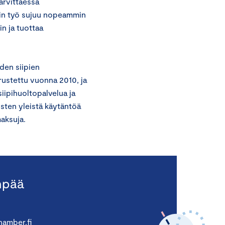
arvittaessa
oin työ sujuu nopeammin
n ja tuottaa
den siipien
rustettu vuonna 2010, ja
siipihuoltopalvelua ja
usten yleistä käytäntöä
maksuja.
npää
amber.fi