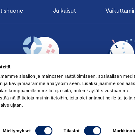
tishuone
Julkaisut
Vaikuttami
teitä
mamme sisällön ja mainosten räätälöimiseen, sosiaalisen medi
n ja kävijämäärämme analysoimiseen. Lisäksi jaamme sosiaali
alan kumppaneillemme tietoja siitä, miten käytät sivustoamme.
TILAA UUTISKIRJE ›
LIITY JÄSENE
näitä tietoja muihin tietoihin, joita olet antanut heille tai joita 
palvelujaan.
Mieltymykset
Tilastot
Markkinoin
Saavutettavuusseloste
|
Keskuskau