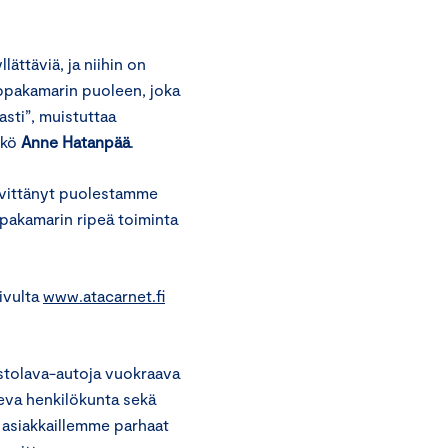
ättäviä, ja niihin on
uppakamarin puoleen, joka
asti”, muistuttaa
kkö
Anne Hatanpää
.
elvittänyt puolestamme
auppakamarin ripeä toiminta
ivulta
www.atacarnet.fi
stolava-autoja vuokraava
eva henkilökunta sekä
 asiakkaillemme parhaat