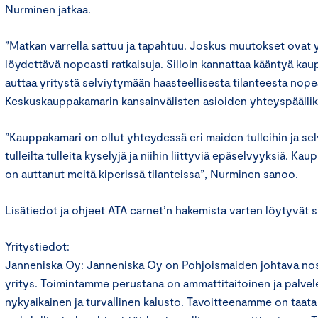
Nurminen jatkaa.
”Matkan varrella sattuu ja tapahtuu. Joskus muutokset ovat yll
löydettävä nopeasti ratkaisuja. Silloin kannattaa kääntyä ka
auttaa yritystä selviytymään haasteellisesta tilanteesta nope
Keskuskauppakamarin kansainvälisten asioiden yhteyspäälli
”Kauppakamari on ollut yhteydessä eri maiden tulleihin ja s
tulleilta tulleita kyselyjä ja niihin liittyviä epäselvyyksiä. K
on auttanut meitä kiperissä tilanteissa”, Nurminen sanoo.
Lisätiedot ja ohjeet ATA carnet’n hakemista varten löytyvät s
Yritystiedot:
Janneniska Oy: Janneniska Oy on Pohjoismaiden johtava no
yritys. Toimintamme perustana on ammattitaitoinen ja palvel
nykyaikainen ja turvallinen kalusto. Tavoitteenamme on taata