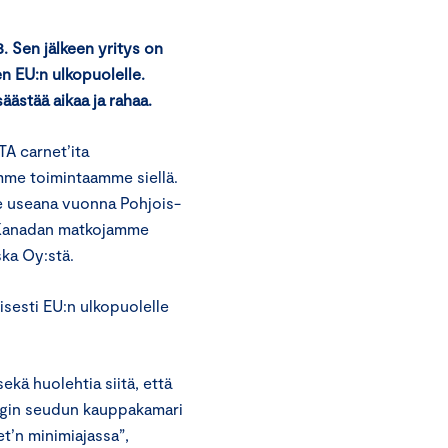
 Sen jälkeen yritys on
en EU:n ulkopuolelle.
äästää aikaa ja rahaa.
TA carnet’ita
mme toimintaamme siellä.
e useana vuonna Pohjois-
a Kanadan matkojamme
ka Oy:stä.
sesti EU:n ulkopuolelle
kä huolehtia siitä, että
ingin seudun kauppakamari
t’n minimiajassa”,