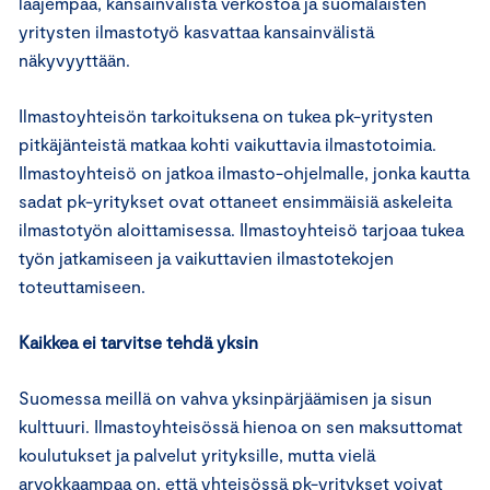
laajempaa, kansainvälistä verkostoa ja suomalaisten
yritysten ilmastotyö kasvattaa kansainvälistä
näkyvyyttään.
Ilmastoyhteisön tarkoituksena on tukea pk-yritysten
pitkäjänteistä matkaa kohti vaikuttavia ilmastotoimia.
Ilmastoyhteisö on jatkoa ilmasto-ohjelmalle, jonka kautta
sadat pk-yritykset ovat ottaneet ensimmäisiä askeleita
ilmastotyön aloittamisessa. Ilmastoyhteisö tarjoaa tukea
työn jatkamiseen ja vaikuttavien ilmastotekojen
toteuttamiseen.
Kaikkea ei tarvitse tehdä yksin
Suomessa meillä on vahva yksinpärjäämisen ja sisun
kulttuuri. Ilmastoyhteisössä hienoa on sen maksuttomat
koulutukset ja palvelut yrityksille, mutta vielä
arvokkaampaa on, että yhteisössä pk-yritykset voivat