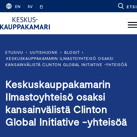
Skip
EN
SV
FI
ETSI
to
content
ETUSIVU
›
UUTISHUONE
›
BLOGIT
›
KESKUSKAUPPAKAMARIN ILMASTOYHTEISÖ OSAKSI
KANSAINVÄLISTÄ CLINTON GLOBAL INITIATIVE -YHTEISÖÄ
Keskuskauppakamarin
Ilmastoyhteisö osaksi
kansainvälistä Clinton
Global Initiative -yhteisöä