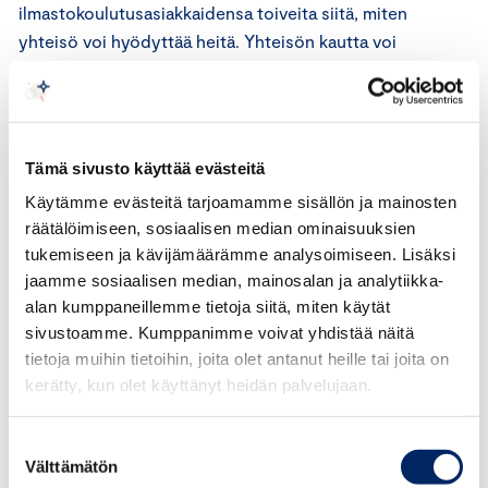
ilmastokoulutusasiakkaidensa toiveita siitä, miten
yhteisö voi hyödyttää heitä. Yhteisön kautta voi
ilmaantua esimerkiksi uusia yhteistyömahdollisuuksia.
Positiivinen esimerkki kasvattaa vaikuttavuutta
Tämä sivusto käyttää evästeitä
Positiivinen esimerkki kasvattaa vaikuttavuutta. Mitä
Käytämme evästeitä tarjoamamme sisällön ja mainosten
laajemmin yritysten ilmastotyön vaikutukset ovat
räätälöimiseen, sosiaalisen median ominaisuuksien
tiedossa, sen todennäköisemmin muissakin maissa
tukemiseen ja kävijämäärämme analysoimiseen. Lisäksi
löytyy toimijoita, jotka päättävät lähteä tukemaan pk-
jaamme sosiaalisen median, mainosalan ja analytiikka-
yrityksiä ilmastotyössä.
alan kumppaneillemme tietoja siitä, miten käytät
sivustoamme. Kumppanimme voivat yhdistää näitä
”Esimerkkiä näyttämällä Keskuskauppakamari rohkaisee
tietoja muihin tietoihin, joita olet antanut heille tai joita on
elinkeinoelämää tukemaan pk-yritysten ilmastoyötä
kerätty, kun olet käyttänyt heidän palvelujaan.
ympäri maailmaa. Suomen yrityksistä yli 98 prosenttia on
pk-yrityksiä, joten niiden ilmastotyöllä on suuri vaikutus
Suostumuksen
koko Suomen päästöihin”, sanoo Keskuskauppakamarin
Välttämätön
valinta