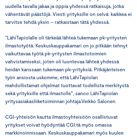
uudella tavalla jakaa ja oppia yhdessä ratkaisuja, jotka
vähentävät päästöjä. Viesti yrityksille on selvä: kaikkea ei
tarvitse tehdä yksin – ratkaistaan tätä yhdessä.
”LähiTapiolalle oli tärkeää lähteä tukemaan pk-yritysten
ilmastotyötä. Keskuskauppakamari on jo pitkään tehnyt
vaikuttavaa työtä pk-yritysten ilmastotoimien
vahvistamiseksi, joten oli luontevaa lähteä yhdessä
heidän kanssaan tukemaan pk-yrityksiä. Pitkäjänteisen
työn ansiosta uskomme, että LähiTapiolan
mahdollistamat ohjelmat tuottavat todellista merkitystä
sekä yrityksille että ilmastolle”, sanoo LähiTapiolan
yritysasiakasliiketoiminnan johtaja Veikko Salonen.
CGI-yhteisön kautta ilmastoyhteisöön osallistuvat
yritykset voivat hyödyntää CGI:tä myös omassa
markkinoinnissaan. Keskuskauppakamari myös kuulee