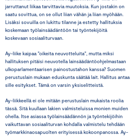
jarruttanut liikaa tarvittavia muutoksia. Kun jostakin on
saatu sovittua, on se ollut liian vähän ja liian myöhään.
Lisäksi sovuilla on lukittu tilanne ja estetty hallituksia
koskemaan työlainsäädäntöön tai työntekijöitä
koskevaan sosiaaliturvaan.
Ay-liike kaipaa ”oikeita neuvotteluita”, mutta miksi
hallituksen pitäisi neuvotella lainsäädäntöohjelmastaan
ulkoparlamentaarisen painostustahon kanssa? Suomen
perustuslain mukaan eduskunta säätää lait. Hallitus antaa
sille esitykset. Tämä on varsin yksiselitteistä.
Ay-liikkeellä ei ole mitään perustuslain mukaista roolia
tässä. Sitä kuullaan lakien valmisteluissa monien muiden
ohella. Itse asiassa työlainsäädännön ja työntekijöihin
vaikuttavan sosiaaliturvan kohdalla valmistelu tehdään
työmarkkinaosapuolten erityisessä kokoonpanossa. Ay-