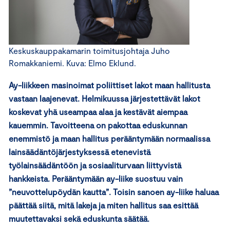
Keskuskauppakamarin toimitusjohtaja Juho
Romakkaniemi. Kuva: Elmo Eklund.
Ay-liikkeen masinoimat poliittiset lakot maan hallitusta
vastaan laajenevat. Helmikuussa järjestettävät lakot
koskevat yhä useampaa alaa ja kestävät aiempaa
kauemmin. Tavoitteena on pakottaa eduskunnan
enemmistö ja maan hallitus perääntymään normaalissa
lainsäädäntöjärjestyksessä etenevistä
työlainsäädäntöön ja sosiaaliturvaan liittyvistä
hankkeista. Perääntymään ay-liike suostuu vain
”neuvottelupöydän kautta”. Toisin sanoen ay-liike haluaa
päättää siitä, mitä lakeja ja miten hallitus saa esittää
muutettavaksi sekä eduskunta säätää.