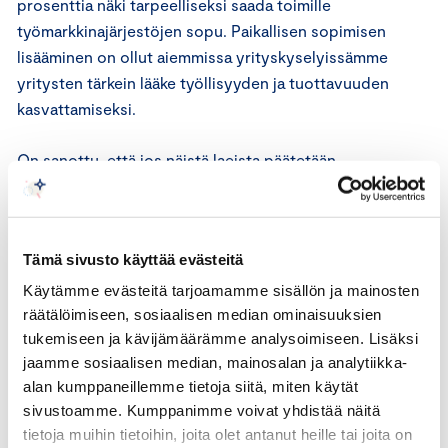
prosenttia näki tarpeelliseksi saada toimille
työmarkkinajärjestöjen sopu. Paikallisen sopimisen
lisääminen on ollut aiemmissa yrityskyselyissämme
yritysten tärkein lääke työllisyyden ja tuottavuuden
kasvattamiseksi.
On sanottu, että jos näistä laeista päätetään
eduskunnassa työmarkkinajärjestöjen kanssa
neuvottelematta, niin politiikasta tulee heiluriliikettä ja
vasemmistoenemmistöinen hallitus peruu ne
Tämä sivusto käyttää evästeitä
ensitöikseen. Seuraava hallitus ei voi näitä uudistuksia
kuitenkaan suoralla kädellä perua, sillä on vaikea nähdä,
Käytämme evästeitä tarjoamamme sisällön ja mainosten
räätälöimiseen, sosiaalisen median ominaisuuksien
että Suomeen valittaisiin vasemmistoenemmistöinen
tukemiseen ja kävijämäärämme analysoimiseen. Lisäksi
eduskunta.
jaamme sosiaalisen median, mainosalan ja analytiikka-
alan kumppaneillemme tietoja siitä, miten käytät
Itse asiassa tilanne on ollut päinvastainen. Suomessa on
sivustoamme. Kumppanimme voivat yhdistää näitä
jo vuosikymmeniä ollut porvarienemmistöinen
tietoja muihin tietoihin, joita olet antanut heille tai joita on
eduskunta, joka on eri tavoin kannattanut