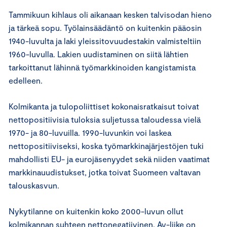
Tammikuun kihlaus oli aikanaan kesken talvisodan hieno
ja tärkeä sopu. Työlainsäädäntö on kuitenkin pääosin
1940-luvulta ja laki yleissitovuudestakin valmisteltiin
1960-luvulla. Lakien uudistaminen on siitä lähtien
tarkoittanut lähinnä työmarkkinoiden kangistamista
edelleen.
Kolmikanta ja tulopoliittiset kokonaisratkaisut toivat
nettopositiivisia tuloksia suljetussa taloudessa vielä
1970- ja 80-luvuilla. 1990-luvunkin voi laskea
nettopositiiviseksi, koska työmarkkinajärjestöjen tuki
mahdollisti EU- ja eurojäsenyydet sekä niiden vaatimat
markkinauudistukset, jotka toivat Suomeen valtavan
talouskasvun.
Nykytilanne on kuitenkin koko 2000-luvun ollut
kolmikannan suhteen nettonegatiivinen. Ay-liike on