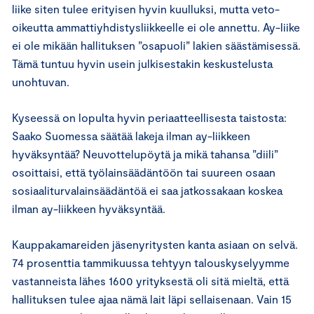
liike siten tulee erityisen hyvin kuulluksi, mutta veto-
oikeutta ammattiyhdistysliikkeelle ei ole annettu. Ay-liike
ei ole mikään hallituksen ”osapuoli” lakien säästämisessä.
Tämä tuntuu hyvin usein julkisestakin keskustelusta
unohtuvan.
Kyseessä on lopulta hyvin periaatteellisesta taistosta:
Saako Suomessa säätää lakeja ilman ay-liikkeen
hyväksyntää? Neuvottelupöytä ja mikä tahansa ”diili”
osoittaisi, että työlainsäädäntöön tai suureen osaan
sosiaaliturvalainsäädäntöä ei saa jatkossakaan koskea
ilman ay-liikkeen hyväksyntää.
Kauppakamareiden jäsenyritysten kanta asiaan on selvä.
74 prosenttia tammikuussa tehtyyn talouskyselyymme
vastanneista lähes 1600 yrityksestä oli sitä mieltä, että
hallituksen tulee ajaa nämä lait läpi sellaisenaan. Vain 15