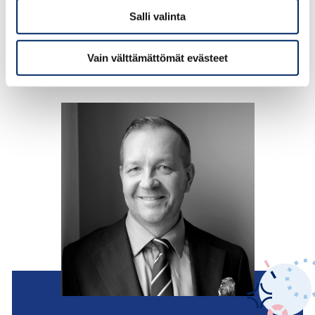
läpi. Lyhyen tähtäimen tappiot ovat lopulta pieniä
Salli valinta
verrattuna pitkän tähtäimen hyötyihin yrityksille ja koko
Suomelle.
Vain välttämättömät evästeet