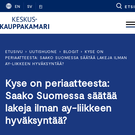
Skip
EN
SV
FI
ETSI
to
content
ETUSIVU
›
UUTISHUONE
›
BLOGIT
›
KYSE ON
PERIAATTEESTA: SAAKO SUOMESSA SÄÄTÄÄ LAKEJA ILMAN
AY-LIIKKEEN HYVÄKSYNTÄÄ?
Kyse on periaatteesta:
Saako Suomessa säätää
lakeja ilman ay-liikkeen
hyväksyntää?