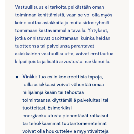
Vastuullisuus ei tarkoita pelkästään oman
toiminnan kehittämistä, vaan se voi olla myös
keino auttaa asiakkaita ja muita sidosryhmiä
toimimaan kestävämmällä tavalla. Yritykset,
jotka onnistuvat osoittamaan, kuinka heidän
tuotteensa tai palvelunsa parantavat
asiakkaiden vastuullisuutta, voivat erottautua
kilpailijoista ja lisätä arvostusta markkinoilla.
Vinkki:
Tuo esiin konkreettisia tapoja,
joilla asiakkaasi voivat vähentää omaa
hiilijalanjälkeään tai tehostaa
toimintaansa käyttämällä palveluitasi tai
tuotteitasi. Esimerkiksi
energiankulutusta pienentävät ratkaisut
tai tehokkaammat tuotantomenetelmät
voivat olla houkuttelevia myyntivaltteja.