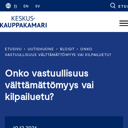
Skip
FI
EN
SV
ETSI
to
content
ETUSIVU
›
UUTISHUONE
›
BLOGIT
›
ONKO
VASTUULLISUUS VÄLTTÄMÄTTÖMYYS VAI KILPAILUETU?
Onko vastuullisuus
välttämättömyys vai
kilpailuetu?
10.12.2024