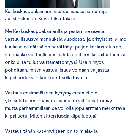
Keskuskauppakamarin vastuullisuusasiantuntija
Jussi Hakanen. Kuva: Liisa Takala.
Me Keskuskauppakamarilla järjestämme useita
vastuullisuusvalmennuksia vuodessa, ja erityisesti viime
kuukausina näissä on herättänyt paljon keskustelua se,
voidaanko vastuullisuus nähdä edelleen kilpailuetuna vai
onko siitä tullut välttämättömyys? Usein myös
pohditaan, miten vastuullisuus voidaan valjastaa
kilpailueduksi – konkreettisella tasolla.
Vastaus ensimmäiseen kysymykseen ei ole
yksiselitteinen – vastuullisuus on välttämättömyys,
mutta parhaimmillaan se voi olla jopa erittäin merkittävä
kilpailuetu. Miten sitten luoda kilpailuetua?
Vastaus tähän kysymykseen on toimiala- ja