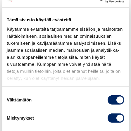
saavuttaminen
Tämä sivusto käyttää evästeitä
Vastuullisuus voi parantaa toiminnan
Käytämme evästeitä tarjoamamme sisällön ja mainosten
tehokkuutta ja säästää kustannuksia. Resurssien
räätälöimiseen, sosiaalisen median ominaisuuksien
käytön optimointi esimerkiksi vähentää hukkaa
tukemiseen ja kävijämäärämme analysoimiseen. Lisäksi
ja pienentää energiakuluja.
jaamme sosiaalisen median, mainosalan ja analytiikka-
alan kumppaneillemme tietoja siitä, miten käytät
Vinkki
: Toteuta energiansäästöohjelma ja
sivustoamme. Kumppanimme voivat yhdistää näitä
optimoi materiaalien käyttöä.
tietoja muihin tietoihin, joita olet antanut heille tai joita on
Energiatehokkaat laitteet ja kierrätys
kerätty, kun olet käyttänyt heidän palvelujaan.
voivat vähentää tuotantokustannuksia
merkittävästi.
Suostumuksen
Hyöty
: Pienemmät kustannukset
Välttämätön
valinta
parantavat kannattavuutta ja tukevat
samalla ympäristöystävällisyyttä.
Mieltymykset