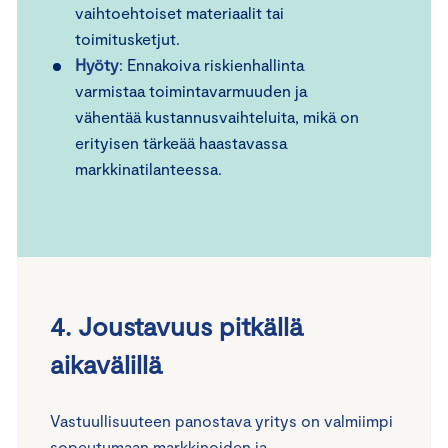
vaihtoehtoiset materiaalit tai
toimitusketjut.
Hyöty
: Ennakoiva riskienhallinta
varmistaa toimintavarmuuden ja
vähentää kustannusvaihteluita, mikä on
erityisen tärkeää haastavassa
markkinatilanteessa.
4. Joustavuus pitkällä
aikavälillä
Vastuullisuuteen panostava yritys on valmiimpi
sopeutumaan markkinoiden ja