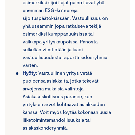
esimerkiksi sijoittajat painottavat yhä
enemmän ESG-kriteerejä
sijoituspäätöksissään. Vastuullisuus on
yhä useammin jopa ratkaiseva tekijä
esimerkiksi kumppanuuksissa tai
vaikkapa yrityskaupoissa. Panosta
selkeään viestintään ja laadi
vastuullisuudesta raportti sidosryhmiä
varten.
Hyöty
: Vastuullinen yritys vetää
puoleensa asiakkaita, jotka tekevät
arvojensa mukaisia valintoja.
Asiakasuskollisuus paranee, kun
yrityksen arvot kohtaavat asiakkaiden
kanssa. Voit myös löytää kokonaan uusia
liiketoimintamahdollisuuksia tai
asiakaskohderyhmiä.