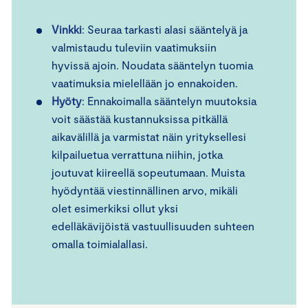
Vinkki
: Seuraa tarkasti alasi sääntelyä ja
valmistaudu tuleviin vaatimuksiin
hyvissä ajoin. Noudata sääntelyn tuomia
vaatimuksia mielellään jo ennakoiden.
Hyöty
: Ennakoimalla sääntelyn muutoksia
voit säästää kustannuksissa pitkällä
aikavälillä ja varmistat näin yrityksellesi
kilpailuetua verrattuna niihin, jotka
joutuvat kiireellä sopeutumaan. Muista
hyödyntää viestinnällinen arvo, mikäli
olet esimerkiksi ollut yksi
edelläkävijöistä vastuullisuuden suhteen
omalla toimialallasi.