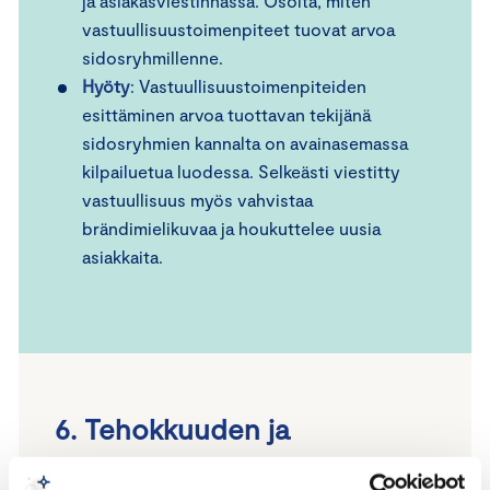
ja asiakasviestinnässä. Osoita, miten
vastuullisuustoimenpiteet tuovat arvoa
sidosryhmillenne.
Hyöty
: Vastuullisuustoimenpiteiden
esittäminen arvoa tuottavan tekijänä
sidosryhmien kannalta on avainasemassa
kilpailuetua luodessa. Selkeästi viestitty
vastuullisuus myös vahvistaa
brändimielikuvaa ja houkuttelee uusia
asiakkaita.
6. Tehokkuuden ja
kustannussäästöjen