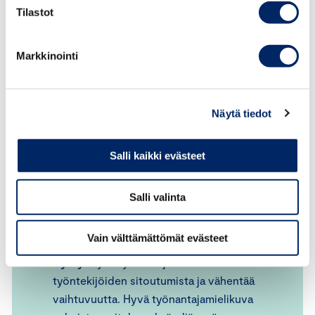
Tilastot
Markkinointi
7. Työnantajamielikuva ja
osaajien houkutteleminen
Näytä tiedot
Vastuullinen yritys houkuttelee osaajia, sillä
moni haluaa työskennellä yrityksessä, jonka
Salli kaikki evästeet
arvot vastaavat omia.
Salli valinta
Vinkki
: Nosta vastuullisuustoimet esiin
rekrytointiviestinnässä ja korosta, miten
Vain välttämättömät evästeet
yritys pyrkii kestävään kehitykseen.
Hyöty
: Hyvä työnantajamielikuva lisää
työntekijöiden sitoutumista ja vähentää
vaihtuvuutta. Hyvä työnantajamielikuva