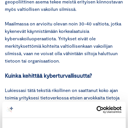
geopoliittinen asema tekee meistä erityisen kiinnostavan
myös valtiollisen vakoilun silmissä.
Maailmassa on arvioitu olevan noin 30-40 valtiota, jotka
kykenevät käynnistämään korkealaatuisia
kybervakoiluoperaatiota. Yritykset eivät ole
merkityksettömiä kohteita valtiollisenkaan vakoilijan
silmissä, vaan ne voivat olla vähintään siltoja haluttuun
tietoon tai organisaatioon.
Kuinka kehittää kyberturvallisuutta?
Lukiessasi tätä tekstiä rikollinen on saattanut koko ajan
toimia yrityksesi tietoverkossa etsien arvokkaita tietoja
tai on salaamassa yrityksesi tiedostoja esittääkseen
lunnasvaatimuksen niiden vapauttamiseksi.
Kybervakoilua voisi luonnehtia lähes näkymättömäksi, ja