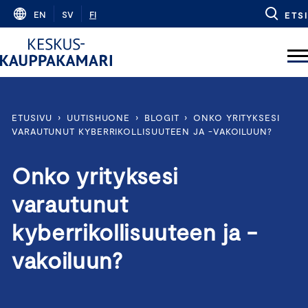
Skip
EN
SV
FI
ETSI
to
content
ETUSIVU
›
UUTISHUONE
›
BLOGIT
›
ONKO YRITYKSESI
VARAUTUNUT KYBERRIKOLLISUUTEEN JA -VAKOILUUN?
Onko yrityksesi
varautunut
kyberrikollisuuteen ja -
vakoiluun?