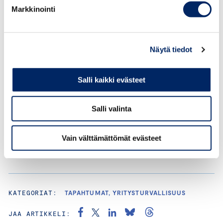
Keskuskauppakamari tukee yrityksiä kyberjohtamisessa
Markkinointi
järjestämällä Yritysjohdon Kyberjohtamisen ohjelman.
Kyberjohtamisen ohjelmassa pureudutaan
kyberturvallisuuden peruskäsitteisiin, kyberuhkiin ja
Näytä tiedot
siihen, miten ne voivat kohdistua yrityksen toimintaan ja
maineeseen. Ohjelmassa käsitellään myös kyberuhkilta
Salli kaikki evästeet
suojautumista, toimintaa kriisitilanteissa ja yritysjohdon
vastuuta.
Salli valinta
LISÄTIETOA OHJELMASTA
Vain välttämättömät evästeet
KATEGORIAT:
TAPAHTUMAT, YRITYSTURVALLISUUS
JAA ARTIKKELI: