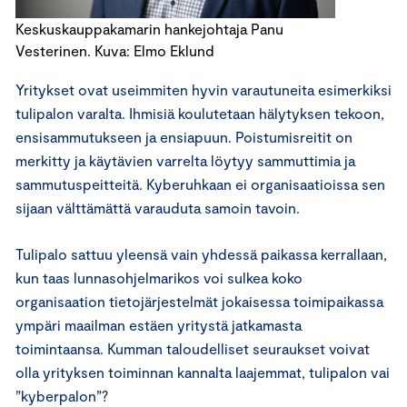
Keskuskauppakamarin hankejohtaja Panu
Vesterinen. Kuva: Elmo Eklund
Yritykset ovat useimmiten hyvin varautuneita esimerkiksi
tulipalon varalta. Ihmisiä koulutetaan hälytyksen tekoon,
ensisammutukseen ja ensiapuun. Poistumisreitit on
merkitty ja käytävien varrelta löytyy sammuttimia ja
sammutuspeitteitä. Kyberuhkaan ei organisaatioissa sen
sijaan välttämättä varauduta samoin tavoin.
Tulipalo sattuu yleensä vain yhdessä paikassa kerrallaan,
kun taas lunnasohjelmarikos voi sulkea koko
organisaation tietojärjestelmät jokaisessa toimipaikassa
ympäri maailman estäen yritystä jatkamasta
toimintaansa. Kumman taloudelliset seuraukset voivat
olla yrityksen toiminnan kannalta laajemmat, tulipalon vai
”kyberpalon”?