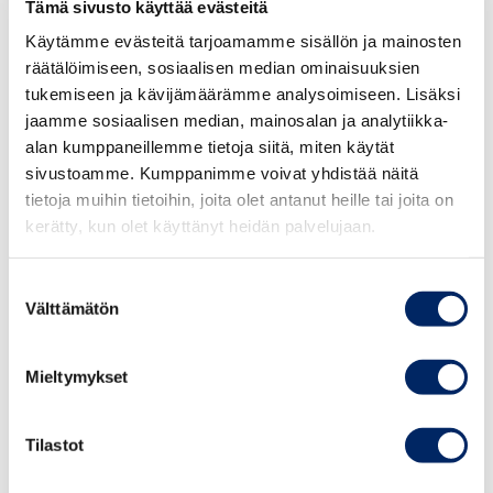
Tämä sivusto käyttää evästeitä
sen vuoksi yritys tarvitsee sen torjuntaan tietoa ja
Käytämme evästeitä tarjoamamme sisällön ja mainosten
suunnitelmallisuutta. Harva yritys kuitenkaan on
räätälöimiseen, sosiaalisen median ominaisuuksien
riittävällä tasolla tunnistanut kyberjohtamisen merkitystä
tukemiseen ja kävijämäärämme analysoimiseen. Lisäksi
ja varautunut kriisitilanteisiin.
jaamme sosiaalisen median, mainosalan ja analytiikka-
alan kumppaneillemme tietoja siitä, miten käytät
Kouluttautuminen, asianmukaiset ohjelmistot tai
sivustoamme. Kumppanimme voivat yhdistää näitä
kyberturvallisuutta parantavat palvelut vaativat osaavaa
tietoja muihin tietoihin, joita olet antanut heille tai joita on
kyberturvallisuuden johtamista. Tiedon suojaaminen ja
kerätty, kun olet käyttänyt heidän palvelujaan.
toiminnan kestävyyden vahvistaminen on mahdollista
kehittämällä yrityksen kyberturvallisuutta ja
Suostumuksen
Välttämätön
jatkuvuudenhallintaa. Yritys voi suojautua tehokkaasti
valinta
tulipalojen lisäksi myös tämän kaltaiselta rikollisuudelta
kehittämällä kyberturvallisuuttaan.
Mieltymykset
Jostain on aloitettava. Koulutuksen tuoma ymmärrys ja
Tilastot
tietopääoma on hyvä keino aloittaa.