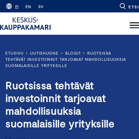
Skip
FI
EN
SV
ETSI
to
content
ETUSIVU
›
UUTISHUONE
›
BLOGIT
›
RUOTSISSA
TEHTÄVÄT INVESTOINNIT TARJOAVAT MAHDOLLISUUKSIA
SUOMALAISILLE YRITYKSILLE
Ruotsissa tehtävät
investoinnit tarjoavat
mahdollisuuksia
suomalaisille yrityksille