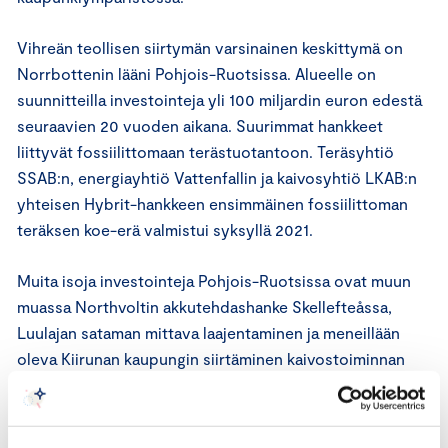
Vihreän teollisen siirtymän varsinainen keskittymä on
Norrbottenin lääni Pohjois-Ruotsissa. Alueelle on
suunnitteilla investointeja yli 100 miljardin euron edestä
seuraavien 20 vuoden aikana. Suurimmat hankkeet
liittyvät fossiilittomaan terästuotantoon. Teräsyhtiö
SSAB:n, energiayhtiö Vattenfallin ja kaivosyhtiö LKAB:n
yhteisen Hybrit-hankkeen ensimmäinen fossiilittoman
teräksen koe-erä valmistui syksyllä 2021.
Muita isoja investointeja Pohjois-Ruotsissa ovat muun
muassa Northvoltin akkutehdashanke Skellefteåssa,
Luulajan sataman mittava laajentaminen ja meneillään
oleva Kiirunan kaupungin siirtäminen kaivostoiminnan
takia. Kiirunan uusi keskusta otettiin käyttöön syksyllä ja
muun kaupungin rakentaminen jatkuu. Suomalaisille
yrityksille tarjoutuu Norrbottenin läänissä