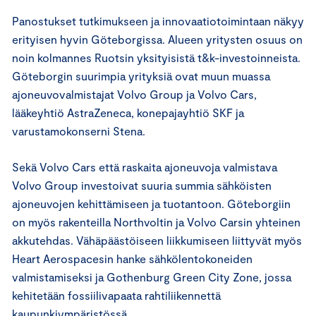
Panostukset tutkimukseen ja innovaatiotoimintaan näkyy
erityisen hyvin Göteborgissa. Alueen yritysten osuus on
noin kolmannes Ruotsin yksityisistä t&k-investoinneista.
Göteborgin suurimpia yrityksiä ovat muun muassa
ajoneuvovalmistajat Volvo Group ja Volvo Cars,
lääkeyhtiö AstraZeneca, konepajayhtiö SKF ja
varustamokonserni Stena.
Sekä Volvo Cars että raskaita ajoneuvoja valmistava
Volvo Group investoivat suuria summia sähköisten
ajoneuvojen kehittämiseen ja tuotantoon. Göteborgiin
on myös rakenteilla Northvoltin ja Volvo Carsin yhteinen
akkutehdas. Vähäpäästöiseen liikkumiseen liittyvät myös
Heart Aerospacesin hanke sähkölentokoneiden
valmistamiseksi ja Gothenburg Green City Zone, jossa
kehitetään fossiilivapaata rahtiliikennettä
kaupunkiympäristössä.