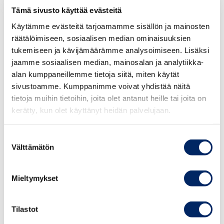
mahdollisuuksia esimerkiksi rakennusalalta, akku- ja
Tämä sivusto käyttää evästeitä
terästeollisuudesta sekä energia-alalta.
Käytämme evästeitä tarjoamamme sisällön ja mainosten
räätälöimiseen, sosiaalisen median ominaisuuksien
Ruotsissa tehdään lähivuosien aikana mittavia julkisia
tukemiseen ja kävijämäärämme analysoimiseen. Lisäksi
investointeja eri sektoreihin. Merkittävä osa Ruotsin
jaamme sosiaalisen median, mainosalan ja analytiikka-
julkisista investoinneista tulee kohdistumaan
alan kumppaneillemme tietoja siitä, miten käytät
puolustuksen vahvistamiseen. Ruotsi panosti 1970- ja
sivustoamme. Kumppanimme voivat yhdistää näitä
1980-luvuilla omien asevoimien kehittämiseen, ja
tietoja muihin tietoihin, joita olet antanut heille tai joita on
kerätty, kun olet käyttänyt heidän palvelujaan.
puolustusmenojen osuus bruttokansantuotteesta oli
silloin 2,5–3 prosenttia. 2000-luvulla osuus on tippunut
reiluun prosenttiin BKT:stä. Ruotsin hallituksen
Suostumuksen
Välttämätön
valinta
tavoitteena on nostaa puolustuksen osuus BKT:stä
kahteen prosenttiin vuoteen 2028 mennessä.
Investoinnit kohdistuvat sekä ase- ja sotilasteknologiaan
Mieltymykset
että muun puolustusinfrastruktuurin vahvistamiseen.
Puolustusvoimien ja muiden viranomaisten käytössä
Tilastot
oleviin kiinteistöihin tehdään myös investointeja.