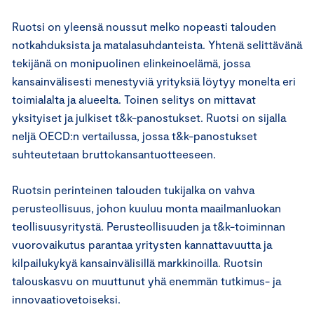
Ruotsi on yleensä noussut melko nopeasti talouden
notkahduksista ja matalasuhdanteista. Yhtenä selittävänä
tekijänä on monipuolinen elinkeinoelämä, jossa
kansainvälisesti menestyviä yrityksiä löytyy monelta eri
toimialalta ja alueelta. Toinen selitys on mittavat
yksityiset ja julkiset t&k-panostukset. Ruotsi on sijalla
neljä OECD:n vertailussa, jossa t&k-panostukset
suhteutetaan bruttokansantuotteeseen.
Ruotsin perinteinen talouden tukijalka on vahva
perusteollisuus, johon kuuluu monta maailmanluokan
teollisuusyritystä. Perusteollisuuden ja t&k-toiminnan
vuorovaikutus parantaa yritysten kannattavuutta ja
kilpailukykyä kansainvälisillä markkinoilla. Ruotsin
talouskasvu on muuttunut yhä enemmän tutkimus- ja
innovaatiovetoiseksi.