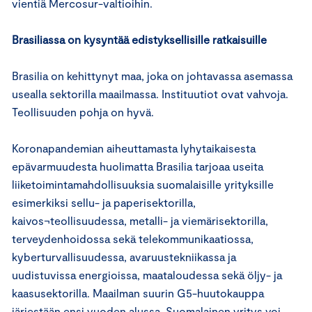
vientiä Mercosur-valtioihin.
Brasiliassa on kysyntää edistyksellisille ratkaisuille
Brasilia on kehittynyt maa, joka on johtavassa asemassa
usealla sektorilla maailmassa. Instituutiot ovat vahvoja.
Teollisuuden pohja on hyvä.
Koronapandemian aiheuttamasta lyhytaikaisesta
epävarmuudesta huolimatta Brasilia tarjoaa useita
liiketoimintamahdollisuuksia suomalaisille yrityksille
esimerkiksi sellu- ja paperisektorilla,
kaivos¬teollisuudessa, metalli- ja viemärisektorilla,
terveydenhoidossa sekä telekommunikaatiossa,
kyberturvallisuudessa, avaruustekniikassa ja
uudistuvissa energioissa, maataloudessa sekä öljy- ja
kaasusektorilla. Maailman suurin G5-huutokauppa
järjestään ensi vuoden alussa. Suomalainen yritys voi