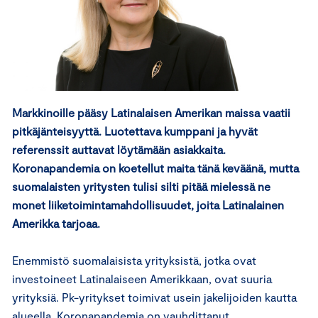
Markkinoille pääsy Latinalaisen Amerikan maissa vaatii
pitkäjänteisyyttä. Luotettava kumppani ja hyvät
referenssit auttavat löytämään asiakkaita.
Koronapandemia on koetellut maita tänä keväänä, mutta
suomalaisten yritysten tulisi silti pitää mielessä ne
monet liiketoimintamahdollisuudet, joita Latinalainen
Amerikka tarjoaa.
Enemmistö suomalaisista yrityksistä, jotka ovat
investoineet Latinalaiseen Amerikkaan, ovat suuria
yrityksiä. Pk-yritykset toimivat usein jakelijoiden kautta
alueella. Koronapandemia on vauhdittanut