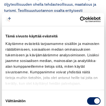
öljyteollisuuden ohella tehdasteollisuus, maatalous ja
turismi. Teollisuustuotannon osalta erityisesti
autoteollisuus on Meksikossa kasvanut voimakkaasti.
Meksikon solmimat vapaakauppasopimukset helpottavat
kaupankäyntiä
Tämä sivusto käyttää evästeitä
Käytämme evästeitä tarjoamamme sisällön ja mainosten
Yhdysvaltojen, Meksikon ja Kanadan NAFTA-sopimuksen
räätälöimiseen, sosiaalisen median ominaisuuksien
päivityksen, USMCA:n, on määrä astua viimein voimaan
tukemiseen ja kävijämäärämme analysoimiseen. Lisäksi
1.7.2020. Neuvottelut EU-Meksiko -globaalisopimuksen
jaamme sosiaalisen median, mainosalan ja analytiikka-
uudistamisesta on saatu loppuun, ja sopimuksen
alan kumppaneillemme tietoja siitä, miten käytät
allekirjoituksen arvioidaan tapahtuvan 2021
sivustoamme. Kumppanimme voivat yhdistää näitä
tietoja muihin tietoihin, joita olet antanut heille tai joita on
alkupuoliskolla.
kerätty, kun olet käyttänyt heidän palvelujaan.
Molemmat sopimukset helpottavat kaupankäyntiä. EU-
Meksiko sopimus poistaa tullimaksut ja helpottaa
Suostumuksen
tullimenettelyjä, ja osapuolten välinen sijoitussuoja
Välttämätön
valinta
parantuu. Toimitusketjujen sujuvuuden varmistaminen on