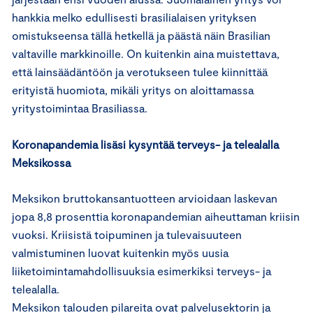
hankkia melko edullisesti brasilialaisen yrityksen
omistukseensa tällä hetkellä ja päästä näin Brasilian
valtaville markkinoille. On kuitenkin aina muistettava,
että lainsäädäntöön ja verotukseen tulee kiinnittää
erityistä huomiota, mikäli yritys on aloittamassa
yritystoimintaa Brasiliassa.
Koronapandemia lisäsi kysyntää terveys- ja telealalla
Meksikossa
Meksikon bruttokansantuotteen arvioidaan laskevan
jopa 8,8 prosenttia koronapandemian aiheuttaman kriisin
vuoksi. Kriisistä toipuminen ja tulevaisuuteen
valmistuminen luovat kuitenkin myös uusia
liiketoimintamahdollisuuksia esimerkiksi terveys- ja
telealalla.
Meksikon talouden pilareita ovat palvelusektorin ja