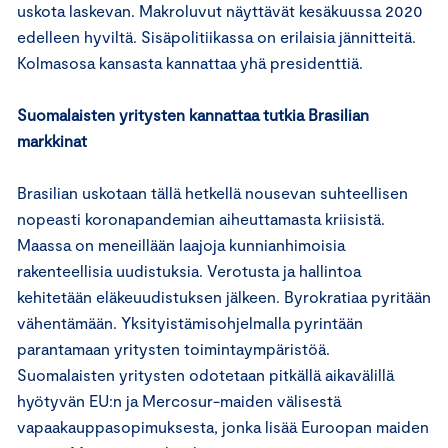
uskota laskevan. Makroluvut näyttävät kesäkuussa 2020
edelleen hyviltä. Sisäpolitiikassa on erilaisia jännitteitä.
Kolmasosa kansasta kannattaa yhä presidenttiä.
Suomalaisten yritysten kannattaa tutkia Brasilian
markkinat
Brasilian uskotaan tällä hetkellä nousevan suhteellisen
nopeasti koronapandemian aiheuttamasta kriisistä.
Maassa on meneillään laajoja kunnianhimoisia
rakenteellisia uudistuksia. Verotusta ja hallintoa
kehitetään eläkeuudistuksen jälkeen. Byrokratiaa pyritään
vähentämään. Yksityistämisohjelmalla pyrintään
parantamaan yritysten toimintaympäristöä.
Suomalaisten yritysten odotetaan pitkällä aikavälillä
hyötyvän EU:n ja Mercosur-maiden välisestä
vapaakauppasopimuksesta, jonka lisää Euroopan maiden