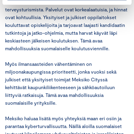
pohjoismaisen mallin mukaisesti. Maa on tunnettu myös
terveysturismista. Palvelut ovat korkealaatuisia, ja hinnat
ovat kohtuullisia. Yksityiset ja julkiset oppilaitokset
kouluttavat opiskelijoita ja tarjoavat laajasti kandidaatin
tutkintoja ja jatko-ohjelmia, mutta harvat käyvät läpi
keskiasteen jälkeisen koulutuksen. Tämä avaa
mahdollisuuksia suomalaiselle koulutusviennille.
Myös ilmansaasteiden vähentäminen on
miljoonakaupungissa prioriteetti, jonka vuoksi sekä
julkiset että yksityiset toimijat Meksiko Cityssä
kehittävät kaupunkiliikenteeseen ja sähköautoiluun
liittyviä ratkaisuja. Tämä avaa mahdollisuuksia
suomalaisille yrityksille.
Meksiko haluaa lisätä myös yhteyksiä maan eri osiin ja
parantaa kyberturvallisuutta. Näillä aloilla suomalaiset
joutuvat kilpailemaan yhdysvaltalaisten ja israelilaisten