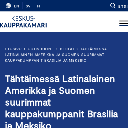
Skip
EN
SV
FI
ETSI
to
content
ETUSIVU
›
UUTISHUONE
›
BLOGIT
›
TÄHTÄIMESSÄ
LATINALAINEN AMERIKKA JA SUOMEN SUURIMMAT
KAUPPAKUMPPANIT BRASILIA JA MEKSIKO
Tähtäimessä Latinalainen
Amerikka ja Suomen
suurimmat
kauppakumppanit Brasilia
ja Meksiko