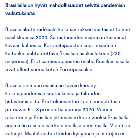
Brasilialla on hyvät mahdollisuudet selvitä pandemian
vaikutuksista
Brasilia aloitti radikaalit koronaviruksen vastaiset toimet
maaliskuussa 2020. Sairastuneiden määrä on kasvanut
kevään kuluessa. Koronatapausten suuri määrä on
kuitenkin suhteutettava Brasilian asukaslukuun (230
miljoonaa). Erot sairaustapausten osalta Brasilian sisällä
ovat olleet suuria kuten Euroopassakin.
Brasilia on muun maailman tavoin kärsinyt
koronapandemian seurauksista ja talouden
hidastumisesta. Bruttokansantuotteen ennustetaan
putoavan 5 – 8 prosenttia vuonna 2020. Viennin
rakenteen ja Brasilian jättimäisen koon vuoksi Brasilialla
enemmän resilienssiä kuin muilla alueen mailla. Vienti on
vetänyt. Maataloustuotteiden kysynnän ja hintojen ei