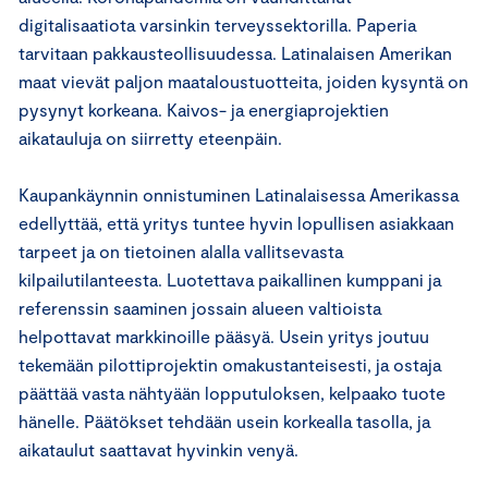
digitalisaatiota varsinkin terveyssektorilla. Paperia
tarvitaan pakkausteollisuudessa. Latinalaisen Amerikan
maat vievät paljon maataloustuotteita, joiden kysyntä on
pysynyt korkeana. Kaivos- ja energiaprojektien
aikatauluja on siirretty eteenpäin.
Kaupankäynnin onnistuminen Latinalaisessa Amerikassa
edellyttää, että yritys tuntee hyvin lopullisen asiakkaan
tarpeet ja on tietoinen alalla vallitsevasta
kilpailutilanteesta. Luotettava paikallinen kumppani ja
referenssin saaminen jossain alueen valtioista
helpottavat markkinoille pääsyä. Usein yritys joutuu
tekemään pilottiprojektin omakustanteisesti, ja ostaja
päättää vasta nähtyään lopputuloksen, kelpaako tuote
hänelle. Päätökset tehdään usein korkealla tasolla, ja
aikataulut saattavat hyvinkin venyä.