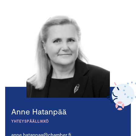
Anne Hatanpää
YHTEYSPÄÄLLIKKÖ
anne.hatanpaa@chamber.fi