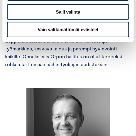
varsinkaan heikossa taloudellisessa tilanteessa.
Uudistukset on kuitenkin tehtävä, koska vääriä
Salli valinta
kannustimia luova järjestelmämme on käynyt aivan liian
kalliiksi. Toimeentulotukemme huolehtii viimesijaisena
Vain välttämättömät evästeet
sosiaaliturvana ihmisistä tällaisissa murrosvaiheessa.
Lopputuloksena meillä on kuitenkin terveempi
työmarkkina, kasvava talous ja parempi hyvinvointi
kaikille. Onneksi siis Orpon hallitus on ollut tarpeeksi
rohkea tarttumaan näihin työlinjan uudistuksiin.