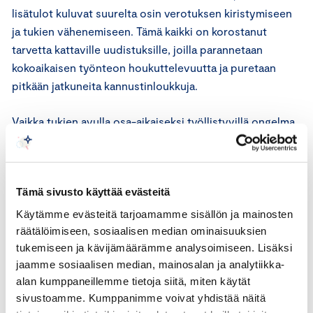
lisätulot kuluvat suurelta osin verotuksen kiristymiseen
ja tukien vähenemiseen. Tämä kaikki on korostanut
tarvetta kattaville uudistuksille, joilla parannetaan
kokoaikaisen työnteon houkuttelevuutta ja puretaan
pitkään jatkuneita kannustinloukkuja.
Vaikka tukien avulla osa-aikaiseksi työllistyvillä ongelma
on ilmeinen, vaivaa tämä lisätyön ja vastuullisempien
tehtävien vastaanottamisen kannustinongelma myös
monia kokoaikaisessa työssä olevia. Työn verotuksen
Tämä sivusto käyttää evästeitä
kireä progressio leikkaa jo keskituloisella puolet
palkankorotuksesta. Hyvätuloisella vielä enemmän. Liian
Käytämme evästeitä tarjoamamme sisällön ja mainosten
moni jättää lisätyön tekemättä ja etenemättä urallaan,
räätälöimiseen, sosiaalisen median ominaisuuksien
tukemiseen ja kävijämäärämme analysoimiseen. Lisäksi
koska arvostaa vapaa-aikaa enemmän kuin pientä
jaamme sosiaalisen median, mainosalan ja analytiikka-
lisätuloa, joka käteen jää kovemmasta ponnistelusta.
alan kumppaneillemme tietoja siitä, miten käytät
Tällainen yhteiskunta on passivoiva ja köyhtyvä. Tämä on
sivustoamme. Kumppanimme voivat yhdistää näitä
yksi juurisyy, miksi Suomi ei kasva ja kukoista, vaan