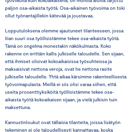
työviikolla kuin kokoaikaisena, on monilla aloilla tarjottu
paljon osa-aikaista työtä. Osa-aikainen työvoima on toki
ollut työnantajillekin kätevää ja joustavaa.
Lopputuloksena olemme ajautuneet tilanteeseen, jossa
liian suuri osa työllisistämme tekee osa-aikaista työtä.
Tämä on ongelma monestakin näkökulmasta. Koko
rakenne on erittäin kallis julkiselle taloudelle. Sen sijaan,
että ihmiset olisivat kokoaikaisissa työsuhteissa ja
maksaisivat nettona veroja, ovat he nettona rasite
julkiselle taloudelle. Yhtä aikaa kärsimme rakenteellisesta
työvoimapulasta. Meillä ei siis olisi varaa siihen, että
useita prosenttiyksiköitä työllisistämme tekee osa-
aikaista työtä kokoaikaisen sijaan, ja vielä julkisin tuin
maksettuna.
Kannustinloukut ovat tällaisia tilanteita, joissa lisätyön
tekeminen ei ole taloudellisesti kannattavaa, koska