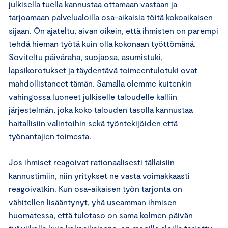
julkisella tuella kannustaa ottamaan vastaan ja
tarjoamaan palvelualoilla osa-aikaisia töitä kokoaikaisen
sijaan. On ajateltu, aivan oikein, että ihmisten on parempi
tehdä hieman työtä kuin olla kokonaan työttömänä.
Soviteltu päiväraha, suojaosa, asumistuki,
lapsikorotukset ja täydentävä toimeentulotuki ovat
mahdollistaneet tämän. Samalla olemme kuitenkin
vahingossa luoneet julkiselle taloudelle kalliin
järjestelmän, joka koko talouden tasolla kannustaa
haitallisiin valintoihin sekä työntekijöiden että
työnantajien toimesta.
Jos ihmiset reagoivat rationaalisesti tällaisiin
kannustimiin, niin yritykset ne vasta voimakkaasti
reagoivatkin. Kun osa-aikaisen työn tarjonta on
vähitellen lisääntynyt, yhä useamman ihmisen
huomatessa, että tulotaso on sama kolmen päivän