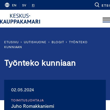
Skip
EN
SV
FI
ETSI
to
content
ETUSIVU
›
UUTISHUONE
›
BLOGIT
›
TYÖNTEKO
KUNNIAAN
Työnteko kunniaan
02.05.2024
TOIMITUSJOHTAJA
Juho Romakkaniemi