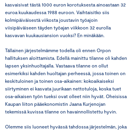
kasvaisivat tästä 1000 euron korotuksesta ainoastaan 32
euroa kuukaudessa 1988 euroon. Vaihtaisitko siis
kolmipäiväisestä viikosta joustavin työajoin
viisipäiväiseen täyden työajan viikkoon 32 eurolla
kasvavan kuukausiansion vuoksi? En minäkään.
Tällainen järjestelmämme todella oli ennen Orpon
hallituksen aloittamista. Edellä mainittu tilanne oli kahden
lapsen yksinhuoltajalla. Vastaava tilanne on ollut
esimerkiksi kahden huoltajan perheessä, jossa toinen on
keskituloinen ja toinen osa-aikainen: kokoaikaiseksi
siirtyminen ei kasvata juurikaan nettotuloja, koska tuet
osa-aikaisen työn tueksi ovat olleet niin hyvät. Oheisissa
Kaupan liiton pääekonomistin Jaana Kurjenojan
tekemissä kuvissa tilanne on havainnollistettu hyvin.
Olemme siis luoneet hyvässä tahdossa järjestelmän, joka