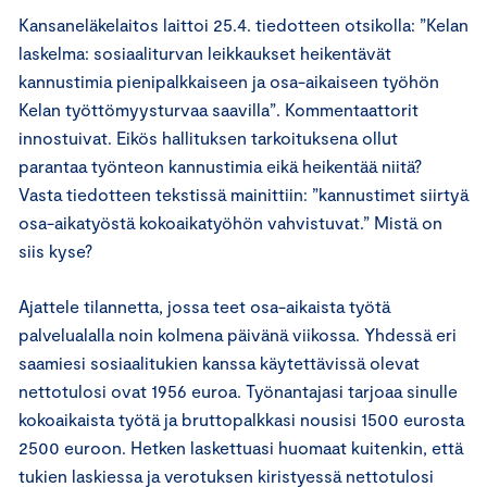
Kansaneläkelaitos laittoi 25.4. tiedotteen otsikolla: ”Kelan
laskelma: sosiaaliturvan leikkaukset heikentävät
kannustimia pienipalkkaiseen ja osa-aikaiseen työhön
Kelan työttömyysturvaa saavilla”. Kommentaattorit
innostuivat. Eikös hallituksen tarkoituksena ollut
parantaa työnteon kannustimia eikä heikentää niitä?
Vasta tiedotteen tekstissä mainittiin: ”kannustimet siirtyä
osa-aikatyöstä kokoaikatyöhön vahvistuvat.” Mistä on
siis kyse?
Ajattele tilannetta, jossa teet osa-aikaista työtä
palvelualalla noin kolmena päivänä viikossa. Yhdessä eri
saamiesi sosiaalitukien kanssa käytettävissä olevat
nettotulosi ovat 1956 euroa. Työnantajasi tarjoaa sinulle
kokoaikaista työtä ja bruttopalkkasi nousisi 1500 eurosta
2500 euroon. Hetken laskettuasi huomaat kuitenkin, että
tukien laskiessa ja verotuksen kiristyessä nettotulosi