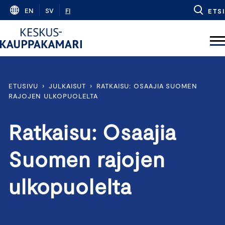
Skip
EN
SV
FI
ETSI
to
content
ETUSIVU
›
JULKAISUT
›
RATKAISU: OSAAJIA SUOMEN
RAJOJEN ULKOPUOLELTA
Ratkaisu: Osaajia
Suomen rajojen
ulkopuolelta