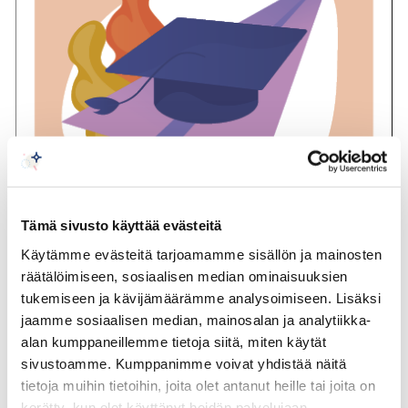
Tämä sivusto käyttää evästeitä
Käytämme evästeitä tarjoamamme sisällön ja mainosten
räätälöimiseen, sosiaalisen median ominaisuuksien
Osaajia Suomen rajojen ulkopuolelta
tukemiseen ja kävijämäärämme analysoimiseen. Lisäksi
jaamme sosiaalisen median, mainosalan ja analytiikka-
– osaamiseen perustuvan
alan kumppaneillemme tietoja siitä, miten käytät
maahanmuuton vauhdittaminen
sivustoamme. Kumppanimme voivat yhdistää näitä
tietoja muihin tietoihin, joita olet antanut heille tai joita on
Osaamiseen perustuva maahanmuutto on keskeinen
kerätty, kun olet käyttänyt heidän palvelujaan.