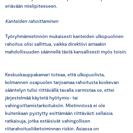
eriävään mielipiteeseen.
Kanteiden rahoittaminen
Työryhmämietinnön mukaisesti kanteiden ulkopuolinen
rahoitus olisi sallittua, vaikka direktiivi antaakin
mahdollisuuden säännellä tästä kansallisesti myös toisin.
Keskuskauppakamari toteaa, että ulkopuolista,
kolmannen osapuolen tarjoamaa rahoitusta koskevan
sääntelyn tulisi riittävällä tavalla varmistaa se, ettei
järjestelmää käytetä hyötymis- tai
vahingoittamistarkoituksiin. Mietinnössä ei ole
kuitenkaan pystytty esittämään riittävästi sellaisia
ratkaisuja, jotka estäisivät vahingollisen
riitarahoitusliiketoiminnan riskin. Asiassa on