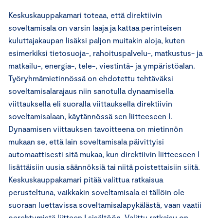
Keskuskauppakamari toteaa, että direktiivin
soveltamisala on varsin laaja ja kattaa perinteisen
kuluttajakaupan lisäksi paljon muitakin aloja, kuten
esimerkiksi tietosuoja-, rahoituspalvelu-, matkustus- ja
matkailu-, energia-, tele-, viestintä- ja ympäristöalan.
Työryhmämietinnössä on ehdotettu tehtäväksi
soveltamisalarajaus niin sanotulla dynaamisella
viittauksella eli suoralla viittauksella direktiivin
soveltamisalaan, käytännössä sen liitteeseen I.
Dynaamisen viittauksen tavoitteena on mietinnön
mukaan se, että lain soveltamisala päivittyisi
automaattisesti sitä mukaa, kun direktiivin liitteeseen I
lisättäisiin uusia säännöksiä tai niitä poistettaisiin siitä.
Keskuskauppakamari pitää valittua ratkaisua
perusteltuna, vaikkakin soveltamisala ei tällöin ole
suoraan luettavissa soveltamisalapykälästä, vaan vaatii
perehtymistä liitteen I sisältöön. Valittu ratkaisu on