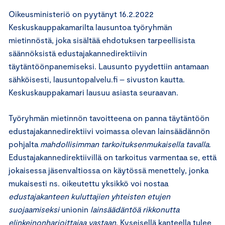
Oikeusministeriö on pyytänyt 16.2.2022
Keskuskauppakamarilta lausuntoa työryhmän
mietinnöstä, joka sisältää ehdotuksen tarpeellisista
säännöksistä edustajakannedirektiivin
täytäntöönpanemiseksi. Lausunto pyydettiin antamaan
sähköisesti, lausuntopalvelu.fi – sivuston kautta.
Keskuskauppakamari lausuu asiasta seuraavan.
Työryhmän mietinnön tavoitteena on panna täytäntöön
edustajakannedirektiivi voimassa olevan lainsäädännön
pohjalta
mahdollisimman tarkoituksenmukaisella tavalla
.
Edustajakannedirektiivillä on tarkoitus varmentaa se, että
jokaisessa jäsenvaltiossa on käytössä menettely, jonka
mukaisesti ns. oikeutettu yksikkö voi nostaa
edustajakanteen kuluttajien yhteisten etujen
suojaamiseksi
unionin
lainsäädäntöä rikkonutta
elinkeinonharjoittajaa vastaan
. Kyseisellä kanteella tulee