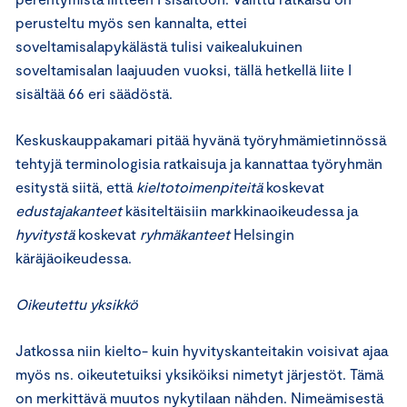
perusteltu myös sen kannalta, ettei
soveltamisalapykälästä tulisi vaikealukuinen
soveltamisalan laajuuden vuoksi, tällä hetkellä liite I
sisältää 66 eri säädöstä.
Keskuskauppakamari pitää hyvänä työryhmämietinnössä
tehtyjä terminologisia ratkaisuja ja kannattaa työryhmän
esitystä siitä, että
kieltotoimenpiteitä
koskevat
edustajakanteet
käsiteltäisiin markkinaoikeudessa ja
hyvitystä
koskevat
ryhmäkanteet
Helsingin
käräjäoikeudessa.
Oikeutettu yksikkö
Jatkossa niin kielto- kuin hyvityskanteitakin voisivat ajaa
myös ns. oikeutetuiksi yksiköiksi nimetyt järjestöt. Tämä
on merkittävä muutos nykytilaan nähden. Nimeämisestä