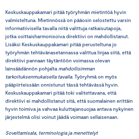
Keskuskauppakamari pitää työryhmän mietintöä hyvin
valmisteltuna. Mietinnössä on pääosin selostettu varsin
informatiivisella tavalla niitä valittuja ratkaisutapoja,
jotka osittaisharmonisoiva direktiivi on mahdollistanut.
Lisäksi Keskuskauppakamari pitää perusteltuna jo
työryhmän tehtävänasetannassa valittua linjaa siitä, että
direktiivi pannaan täytäntöön voimassa olevan
lainsäädännön pohjalta
mahdollisimman
tarkoituksenmukaisella tavalla
. Työryhmä on myös
pääpiirteissään onnistunut tässä tehtävässä hyvin.
Keskuskauppakamari pitää toki valitettavana, että
direktiivi ei mahdollistanut sitä, että suomalainen erittäin
hyvin toimiva ja vahvaa kuluttajansuojaa antava nykyinen
järjestelmä olisi voinut jäädä voimaan sellaisenaan.
Soveltamisala, terminologia ja menettelyt