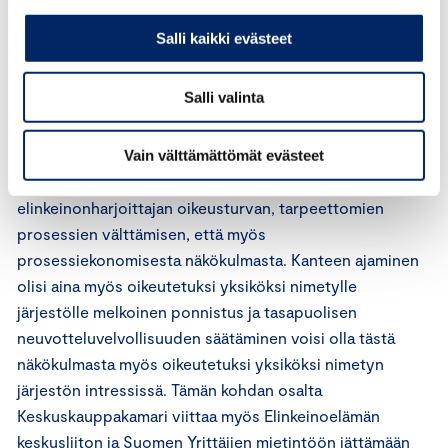
järjestö pyytäisi kuluttaja-asiamiestä käyttämään asiassa
neuvotteluvaltuuksiaan. Mikäli neuvottelut eivät johtaisi
Salli kaikki evästeet
tulokseen, voisi oikeutetuksi yksiköksi nimetty järjestö
nostaa kanteen.
Salli valinta
Neuvotteluvelvollisuuden tasapuolinen säätäminen niin
viranomaisille kuin oikeutetuiksi yksiköiksi nimetyille
Vain välttämättömät evästeet
järjestöillekin olisi perusteltua sekä
elinkeinonharjoittajan oikeusturvan, tarpeettomien
prosessien välttämisen, että myös
prosessiekonomisesta näkökulmasta. Kanteen ajaminen
olisi aina myös oikeutetuksi yksiköksi nimetylle
järjestölle melkoinen ponnistus ja tasapuolisen
neuvotteluvelvollisuuden säätäminen voisi olla tästä
näkökulmasta myös oikeutetuksi yksiköksi nimetyn
järjestön intressissä. Tämän kohdan osalta
Keskuskauppakamari viittaa myös Elinkeinoelämän
keskusliiton ja Suomen Yrittäjien mietintöön jättämään