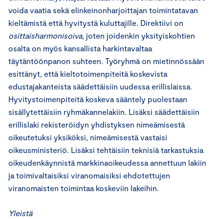
voida vaatia sekä elinkeinonharjoittajan toimintatavan
kieltämistä että hyvitystä kuluttajille. Direktiivi on
osittaisharmonisoiva,
joten joidenkin yksityiskohtien
osalta on myös kansallista harkintavaltaa
täytäntöönpanon suhteen. Työryhmä on mietinnössään
esittänyt, että kieltotoimenpiteitä koskevista
edustajakanteista säädettäisiin uudessa erillislaissa.
Hyvitystoimenpiteitä koskeva sääntely puolestaan
sisällytettäisiin ryhmäkannelakiin. Lisäksi säädettäisiin
erillislaki rekisteröidyn yhdistyksen nimeämisestä
oikeutetuksi yksiköksi, nimeämisestä vastaisi
oikeusministeriö. Lisäksi tehtäisiin teknisiä tarkastuksia
oikeudenkäynnistä markkinaoikeudessa annettuun lakiin
ja toimivaltaisiksi viranomaisiksi ehdotettujen
viranomaisten toimintaa koskeviin lakeihin.
Yleistä