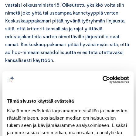
vastaisi oikeusministeriö. Oikeutettu yksikkö voitaisiin
nimetä joko yhtä tai useampaa kannetyyppiä varten.
Keskuskauppakamari pitää hyvänä työryhmän linjausta
siitä, että kriteerit kansallisia ja rajat ylittäviä
edustajakanteita varten nimettäville järjestöille ovat
samat. Keskuskauppakamari pitää hyvänä myös sitä, että
ad hoc-nimeämismahdollisuutta ei esitetä otettavaksi
kansallisesti käyttöön.
Keskuskauppakamari toteaa, että jatkovalmistelussa olisi
syytä kiinnittää tietyiltä osin huomiota nimeämisen
edellytysten sisällön tarkempaan käsittelyyn esimerkkien
pohjalta. Etenkin riippumattomuus yhdistetään
Tämä sivusto käyttää evästeitä
työryhmämietinnössä lähinnä taloudellisiin intresseihin ja
Käytämme evästeitä tarjoamamme sisällön ja mainosten
rahoitukseen liittyvään vaikuttamiseen.
räätälöimiseen, sosiaalisen median ominaisuuksien
Riippumattomuus voi vaarantua myös muusta syystä ja
tukemiseen ja kävijämäärämme analysoimiseen. Lisäksi
näitä muita tilanteita olisi hyvä vielä käsitellä tarkemmin.
jaamme sosiaalisen median, mainosalan ja analytiikka-