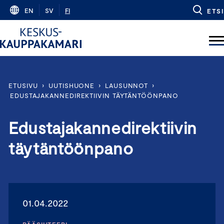
Skip
EN
SV
FI
ETSI
to
content
ETUSIVU
›
UUTISHUONE
›
LAUSUNNOT
›
EDUSTAJAKANNEDIREKTIIVIN TÄYTÄNTÖÖNPANO
Edustajakannedirektiivin
täytäntöönpano
01.04.2022