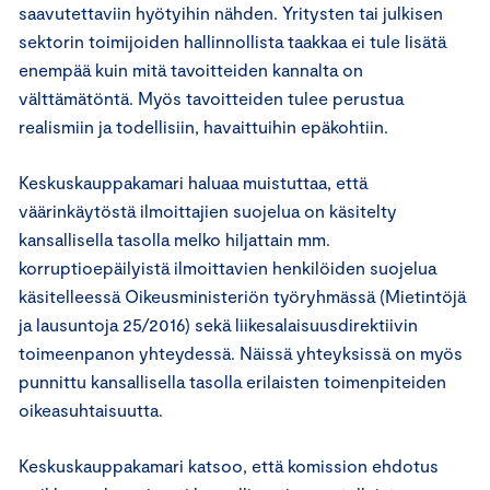
saavutettaviin hyötyihin nähden. Yritysten tai julkisen
sektorin toimijoiden hallinnollista taakkaa ei tule lisätä
enempää kuin mitä tavoitteiden kannalta on
välttämätöntä. Myös tavoitteiden tulee perustua
realismiin ja todellisiin, havaittuihin epäkohtiin.
Keskuskauppakamari haluaa muistuttaa, että
väärinkäytöstä ilmoittajien suojelua on käsitelty
kansallisella tasolla melko hiljattain mm.
korruptioepäilyistä ilmoittavien henkilöiden suojelua
käsitelleessä Oikeusministeriön työryhmässä (Mietintöjä
ja lausuntoja 25/2016) sekä liikesalaisuusdirektiivin
toimeenpanon yhteydessä. Näissä yhteyksissä on myös
punnittu kansallisella tasolla erilaisten toimenpiteiden
oikeasuhtaisuutta.
Keskuskauppakamari katsoo, että komission ehdotus