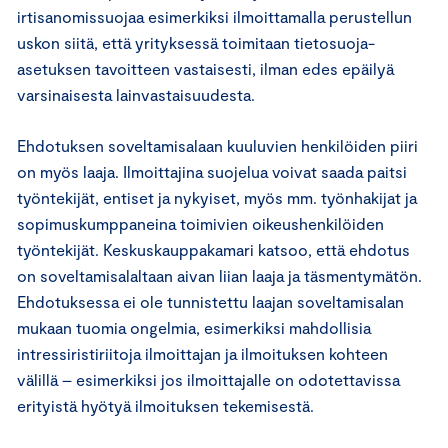
irtisanomissuojaa esimerkiksi ilmoittamalla perustellun
uskon siitä, että yrityksessä toimitaan tietosuoja-
asetuksen tavoitteen vastaisesti, ilman edes epäilyä
varsinaisesta lainvastaisuudesta.
Ehdotuksen soveltamisalaan kuuluvien henkilöiden piiri
on myös laaja. Ilmoittajina suojelua voivat saada paitsi
työntekijät, entiset ja nykyiset, myös mm. työnhakijat ja
sopimuskumppaneina toimivien oikeushenkilöiden
työntekijät. Keskuskauppakamari katsoo, että ehdotus
on soveltamisalaltaan aivan liian laaja ja täsmentymätön.
Ehdotuksessa ei ole tunnistettu laajan soveltamisalan
mukaan tuomia ongelmia, esimerkiksi mahdollisia
intressiristiriitoja ilmoittajan ja ilmoituksen kohteen
välillä – esimerkiksi jos ilmoittajalle on odotettavissa
erityistä hyötyä ilmoituksen tekemisestä.