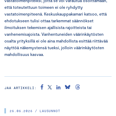
vastatoimenpiteiksi, jotta se voi varautua osoittamaan,
että toteutettuun toimeen ei ole ryhdytty
vastatoimenpiteenä. Keskuskauppakamari katsoo, että
ehdotukseen tulisi ottaa tarkemmat säännökset
ilmoituksen tekemisen ajallisista rajoitteista tai
vanhenemisajoista. Vanhentuneiden väärinkäytösten
osalta yrityksillä ei ole aina mahdollista esittää riittävää
näyttöä näkemystensä tueksi, jolloin väärinkäytösten
mahdollisuus kasvaa.
JAA ARTIKKELI:
26.06.2026 / LAUSUNNOT