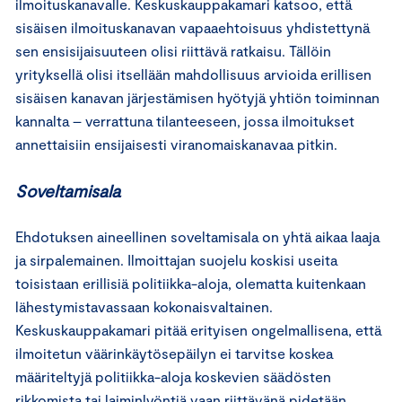
ilmoituskanavalle. Keskuskauppakamari katsoo, että
sisäisen ilmoituskanavan vapaaehtoisuus yhdistettynä
sen ensisijaisuuteen olisi riittävä ratkaisu. Tällöin
yrityksellä olisi itsellään mahdollisuus arvioida erillisen
sisäisen kanavan järjestämisen hyötyjä yhtiön toiminnan
kannalta – verrattuna tilanteeseen, jossa ilmoitukset
annettaisiin ensijaisesti viranomaiskanavaa pitkin.
Soveltamisala
Ehdotuksen aineellinen soveltamisala on yhtä aikaa laaja
ja sirpalemainen. Ilmoittajan suojelu koskisi useita
toisistaan erillisiä politiikka-aloja, olematta kuitenkaan
lähestymistavassaan kokonaisvaltainen.
Keskuskauppakamari pitää erityisen ongelmallisena, että
ilmoitetun väärinkäytösepäilyn ei tarvitse koskea
määriteltyjä politiikka-aloja koskevien säädösten
rikkomista tai laiminlyöntiä vaan riittävänä pidetään