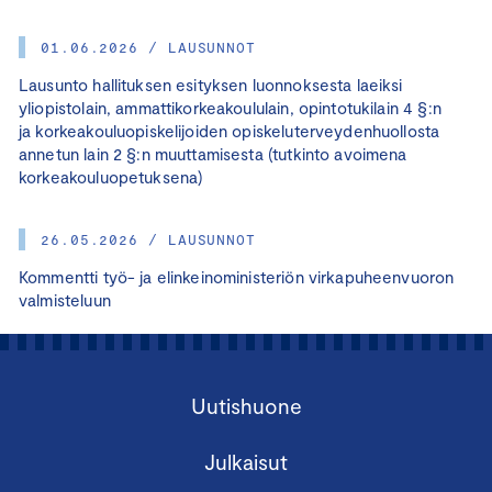
01.06.2026 / LAUSUNNOT
Lausunto hallituksen esityksen luonnoksesta laeiksi
yliopistolain, ammattikorkeakoululain, opintotukilain 4 §:n
ja korkeakouluopiskelijoiden opiskeluterveydenhuollosta
annetun lain 2 §:n muuttamisesta (tutkinto avoimena
korkeakouluopetuksena)
26.05.2026 / LAUSUNNOT
Kommentti työ- ja elinkeinoministeriön virkapuheenvuoron
valmisteluun
Uutishuone
Julkaisut