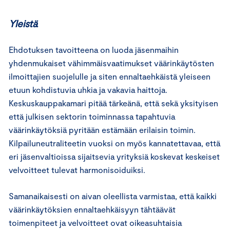
Yleistä
Ehdotuksen tavoitteena on luoda jäsenmaihin
yhdenmukaiset vähimmäisvaatimukset väärinkäytösten
ilmoittajien suojelulle ja siten ennaltaehkäistä yleiseen
etuun kohdistuvia uhkia ja vakavia haittoja.
Keskuskauppakamari pitää tärkeänä, että sekä yksityisen
että julkisen sektorin toiminnassa tapahtuvia
väärinkäytöksiä pyritään estämään erilaisin toimin.
Kilpailuneutraliteetin vuoksi on myös kannatettavaa, että
eri jäsenvaltioissa sijaitsevia yrityksiä koskevat keskeiset
velvoitteet tulevat harmonisoiduiksi.
Samanaikaisesti on aivan oleellista varmistaa, että kaikki
väärinkäytöksien ennaltaehkäisyyn tähtäävät
toimenpiteet ja velvoitteet ovat oikeasuhtaisia