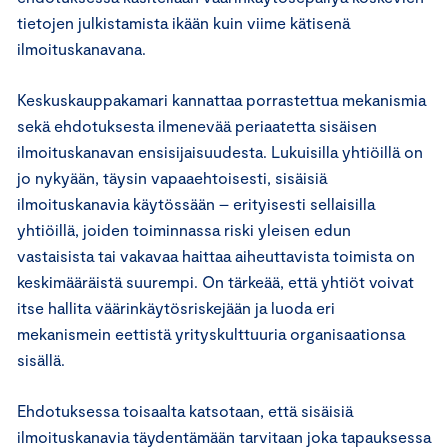
tietojen julkistamista ikään kuin viime kätisenä
ilmoituskanavana.
Keskuskauppakamari kannattaa porrastettua mekanismia
sekä ehdotuksesta ilmenevää periaatetta sisäisen
ilmoituskanavan ensisijaisuudesta. Lukuisilla yhtiöillä on
jo nykyään, täysin vapaaehtoisesti, sisäisiä
ilmoituskanavia käytössään – erityisesti sellaisilla
yhtiöillä, joiden toiminnassa riski yleisen edun
vastaisista tai vakavaa haittaa aiheuttavista toimista on
keskimääräistä suurempi. On tärkeää, että yhtiöt voivat
itse hallita väärinkäytösriskejään ja luoda eri
mekanismein eettistä yrityskulttuuria organisaationsa
sisällä.
Ehdotuksessa toisaalta katsotaan, että sisäisiä
ilmoituskanavia täydentämään tarvitaan joka tapauksessa