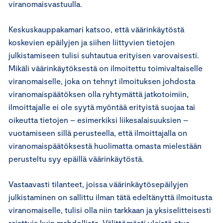
viranomaisvastuulla.
Keskuskauppakamari katsoo, että väärinkäytöstä
koskevien epäilyjen ja siihen liittyvien tietojen
julkistamiseen tulisi suhtautua erityisen varovaisesti.
Mikäli väärinkäytöksestä on ilmoitettu toimivaltaiselle
viranomaiselle, joka on tehnyt ilmoituksen johdosta
viranomaispäätöksen olla ryhtymättä jatkotoimiin,
ilmoittajalle ei ole syytä myöntää erityistä suojaa tai
oikeutta tietojen – esimerkiksi liikesalaisuuksien –
vuotamiseen sillä perusteella, että ilmoittajalla on
viranomaispäätöksestä huolimatta omasta mielestään
perusteltu syy epäillä väärinkäytöstä.
Vastaavasti tilanteet, joissa väärinkäytösepäilyjen
julkistaminen on sallittu ilman tätä edeltänyttä ilmoitusta
viranomaiselle, tulisi olla niin tarkkaan ja yksiselitteisesti
rajattuja kuin mahdollista. Välittömästi yleistä etua