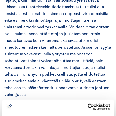
uhkaavissa tilanteissakin tiedottamisvastuu tulisi olla
ensisijaisesti ja mahdollisimman nopeasti viranomaisilla
eikä esimerkiksi ilmoittajalla ja ilmoittajan itsensä
valitsemilla tiedonvälityskanavilla. Voidaan pitää erittäin
poikkeuksellisena, että tietojen julkistaminen jotain
muuta kanavaa kuin viranomaiskanavaa pitkin olisi
aiheutuvien riskien kannalta perusteltua. Asiaan on syytä
suhtautua vakavasti, sillä yritysten maineeseen
kohdistuvat toimet voivat aiheuttaa merkittäviä, osin
korvaamattomiakin vahinkoja. Ilmoittajien suojan tulisi
tältä osin olla hyvin poikkeuksellista, jotta ehdotettua
suojamekanismia ei käytettäisi väärin yrityksiä vastaan –
tahallaan tai säännösten tulkinnanvaraisuudesta johtuen
vahingossa.
Sisäinen ilmoittaminen