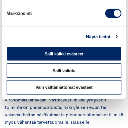
Ehdotuksen mukaan velvollisuus sisäisen
ilmoituskanavan järjestämiseen koskee kaikkia yrityksiä,
Markkinointi
joissa on vähintään 50 työntekijää tai joiden liikevaihto
tai tase on vähintään 10 miljoonaa sekä eräitä toimialoja
edellä mainituista tunnusluvuista riippumatta.
Näytä tiedot
Keskuskauppakamari katsoo, että ehdotetut rajat ovat
hyvin alhaiset. Lisäksi pitäisi aina tarkastella sekä
Salli kaikki evästeet
henkilöstömäärää että liiketoiminnan kokoa.
Velvollisuutta sisäisten ilmoituskanavien ylläpitämiseen
Salli valinta
ei pitäisi koskaan olla yrityksissä joiden henkilöstömäärä
on hyvin alhainen, koska kyseisissä yrityksissä sisäisen
Vain välttämättömät evästeet
ilmoituskanavan hyöty jää vähäiseksi suhteessa
viranomaiskanavaan. Vastaavasti mikäli yrityksen
toiminta on pienimuotoista, riski yleisen edun tai
vakavan haitan näkökulmasta pienenee olennaisesti, mikä
myös vähentää tarvetta omalle, sisäiselle