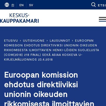
Skip
FI
EN
SV
ETSI
to
content
ETUSIVU
›
UUTISHUONE
›
LAUSUNNOT
›
EUROOPAN
KOMISSION EHDOTUS DIREKTIIVIKSI UNIONIN OIKEUDEN
RIKKOMISESTA ILMOITTAVIEN HENKI-LÖIDEN SUOJELUSTA
(COM(2018) 218 FINAL) SEKÄ ASIAA KOSKEVA U-
KIRJELMÄLUONNOS 23.4.2018
Euroopan komission
ehdotus direktiiviksi
unionin oikeuden
rikkomisesta ilmoittavien