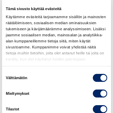
Ehdotuksessa on määritelty vähimmäisvaatimukset, jotka
Tämä sivusto käyttää evästeitä
sisäisen ilmoitusmenettelyn tulisi täyttää, kuten
Käytämme evästeitä tarjoamamme sisällön ja mainosten
ilmoittajan henkilöllisyyden luottamuksellisuus sekä
räätälöimiseen, sosiaalisen median ominaisuuksien
velvollisuus jatkotoimenpiteisiin. Keskuskauppakamari
tukemiseen ja kävijämäärämme analysoimiseen. Lisäksi
katsoo, että annettu 3 kuukauden määräaika
jaamme sosiaalisen median, mainosalan ja analytiikka-
jatkotoimenpiteiden ilmoittamiselle on tiukka, jos
alan kumppaneillemme tietoja siitä, miten käytät
ehdotuksessa tarkoitetaan yrityksen kaikkien
sivustoamme. Kumppanimme voivat yhdistää näitä
jatkotoimenpiteiden suorittamista kyseisessä
tietoja muihin tietoihin, joita olet antanut heille tai joita on
määräajassa. Tilanteesta riippuen yrityksellä voi kulua
kerätty, kun olet käyttänyt heidän palvelujaan.
aikaa mahdollisten väärinkäytösten tarkempaan sisäiseen
tutkimiseen. Myös ilmoitustavat on määritelty liioitellun
Suostumuksen
laajasti (sähköisesti, paperilla, puhelimella tai
Välttämätön
valinta
henkilökohtaisella tapaamisella). Keskuskauppakamari
katsoo, että yrityksillä tulisi olla aina mahdollisuus
Mieltymykset
tarjota vain yksi edellä mainituista ilmoittamismuodoista
– edellyttäen että sen käyttö on tosiasiassa tehokasta.
Tilastot