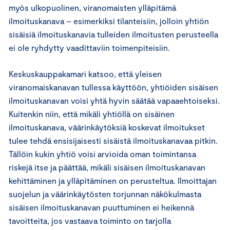
myös ulkopuolinen, viranomaisten ylläpitämä
ilmoituskanava – esimerkiksi tilanteisiin, jolloin yhtiön
sisäisiä ilmoituskanavia tulleiden ilmoitusten perusteella
ei ole ryhdytty vaadittaviin toimenpiteisiin.
Keskuskauppakamari katsoo, että yleisen
viranomaiskanavan tullessa käyttöön, yhtiöiden sisäisen
ilmoituskanavan voisi yhtä hyvin säätää vapaaehtoiseksi.
Kuitenkin niin, että mikäli yhtiöllä on sisäinen
ilmoituskanava, väärinkäytöksiä koskevat ilmoitukset
tulee tehdä ensisijaisesti sisäistä ilmoituskanavaa pitkin.
Tällöin kukin yhtiö voisi arvioida oman toimintansa
riskejä itse ja päättää, mikäli sisäisen ilmoituskanavan
kehittäminen ja ylläpitäminen on perusteltua. Ilmoittajan
suojelun ja väärinkäytösten torjunnan näkökulmasta
sisäisen ilmoituskanavan puuttuminen ei heikennä
tavoitteita, jos vastaava toiminto on tarjolla