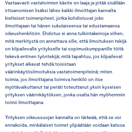
Vastaavasti vastatoimien käsite on laaja ja pitää sisällään
irtisanomisen lisäksi lähes kaikki ilmoittajan kannalta
kielteiset toimenpiteet, jotka kohdistuvat joko
ilmoittajaan tai hänen sukulaiseensa tai edustamaansa
oikeushenkilöön. Ehdotus ei anna tulkintakeinoja siihen,
mitä merkitystä on annettava sille, että ilmoituksen tekijä
on kilpailevalle yritykselle tai sopimuskumppanille töitä
tekevä entinen työntekijä; mitä tapahtuu, jos kilpailevat
yritykset alkavat tehdä toisistaan
väärinkäytösilmoituksia vastatoimenpiteinä; miten
toimia, jos ilmoittajana toimiva henkilö on itse
myötävaikuttanut tai peräti toteuttanut yksin kyseisen
yrityksen väärinkäytöksen, jonka osalta hän myöhemmin
toimii ilmoittajana.
Yrityksen oikeussuojan kannalta on tärkeää, että se voi
ennakoida, minkälaiset toimet ylipäätään voidaan katsoa