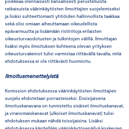
poikkeaa olennaisesti kansallisesti perustelluista
ratkaisuista väärinkäytösten ilmoittajien suojelemiseksi
ja lisäisi suhteettomasti yhtiöiden hallinnollista taakkaa
sekä olisi omiaan aiheuttamaan oikeudellista
epävarmuutta ja lisäämään ristiriitoja erilaisten
oikeusturvaodotusten ja tulkintojen välillä. Ilmoittajan
lisäksi myös ilmoituksen kohteena olevan yrityksen
oikeusturvakeinot tulisi varmistaa riittävällä tavalla, mitä
ehdotuksessa ei ole riittävästi huomioitu.
Ilmoitusmenettelyistä
Komission ehdotuksessa väärinkäytösten ilmoittajien
suojelu ehdotetaan porrasteiseksi. Ensisijaisena
ilmoituskanavana on tunnistettu sisäiset ilmoituskanavat,
ja viranomaiskanavat (ulkoiset ilmoituskanavat) tulisi
ehdotuksen mukaan nähdä toissijaisina. Lisäksi
ehdotuksessa käsitellään väärinkäytösepäilyä koskevien