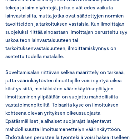
tekoja ja laiminlyöntejä, jotka eivät edes vaikuta
lainvastaisilta, mutta jotka ovat säädettyjen normien
tavoitteiden ja tarkoituksen vastaisia. Kun ilmoittajan
suojeluksi riittää ainoastaan ilmoittajan perusteltu syy
uskoa teon lainvastaisuuteen tai
tarkoituksenvastaisuuteen, ilmoittamiskynnys on
asetettu todella matalalle.
Soveltamisalan riittävän selkeä määrittely on tärkeää,
jotta väärinkäytösten ilmoittajille voisi syntyä oikea
käsitys siitä, minkälaisten väärinkäytösepäilyjen
ilmoittaminen ylipäätään on suojattu mahdollisilta
vastatoimenpiteiltä. Toisaalta kyse on ilmoituksen
kohteena olevan yrityksen oikeussuojasta.
Epätäsmälliset ja alhaiset suojarajat laajentavat
mahdollisuutta ilmoitusmenettelyn väärinkäyttöön.
Ehdotuksen perusteella työntekijä voisi hakea itselleen