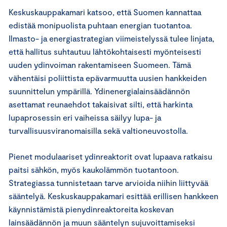
Keskuskauppakamari katsoo, että Suomen kannattaa
edistää monipuolista puhtaan energian tuotantoa.
Ilmasto- ja energiastrategian viimeistelyssä tulee linjata,
että hallitus suhtautuu lähtökohtaisesti myönteisesti
uuden ydinvoiman rakentamiseen Suomeen. Tämä
vähentäisi poliittista epävarmuutta uusien hankkeiden
suunnittelun ympärillä. Ydinenergialainsäädännön
asettamat reunaehdot takaisivat silti, että harkinta
lupaprosessin eri vaiheissa säilyy lupa- ja
turvallisuusviranomaisilla sekä valtioneuvostolla.
Pienet modulaariset ydinreaktorit ovat lupaava ratkaisu
paitsi sähkön, myös kaukolämmön tuotantoon.
Strategiassa tunnistetaan tarve arvioida niihin liittyvää
sääntelyä. Keskuskauppakamari esittää erillisen hankkeen
käynnistämistä pienydinreaktoreita koskevan
lainsäädännön ja muun sääntelyn sujuvoittamiseksi