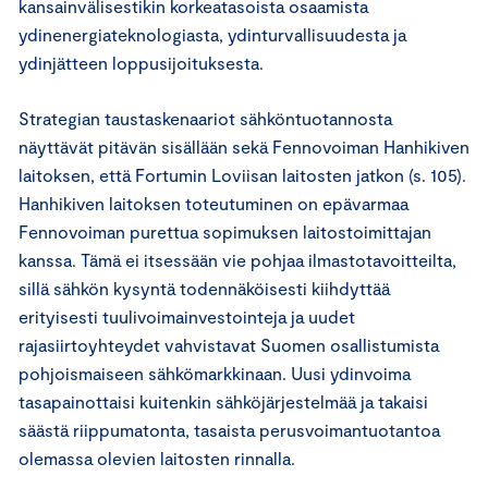
kansainvälisestikin korkeatasoista osaamista
ydinenergiateknologiasta, ydinturvallisuudesta ja
ydinjätteen loppusijoituksesta.
Strategian taustaskenaariot sähköntuotannosta
näyttävät pitävän sisällään sekä Fennovoiman Hanhikiven
laitoksen, että Fortumin Loviisan laitosten jatkon (s. 105).
Hanhikiven laitoksen toteutuminen on epävarmaa
Fennovoiman purettua sopimuksen laitostoimittajan
kanssa. Tämä ei itsessään vie pohjaa ilmastotavoitteilta,
sillä sähkön kysyntä todennäköisesti kiihdyttää
erityisesti tuulivoimainvestointeja ja uudet
rajasiirtoyhteydet vahvistavat Suomen osallistumista
pohjoismaiseen sähkömarkkinaan. Uusi ydinvoima
tasapainottaisi kuitenkin sähköjärjestelmää ja takaisi
säästä riippumatonta, tasaista perusvoimantuotantoa
olemassa olevien laitosten rinnalla.