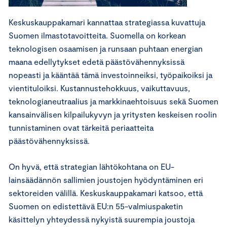
Keskuskauppakamari kannattaa strategiassa kuvattuja
Suomen ilmastotavoitteita. Suomella on korkean
teknologisen osaamisen ja runsaan puhtaan energian
maana edellytykset edetä päästövähennyksissä
nopeasti ja kääntää tämä investoinneiksi, työpaikoiksi ja
vientituloiksi. Kustannustehokkuus, vaikuttavuus,
teknologianeutraalius ja markkinaehtoisuus sekä Suomen
kansainvälisen kilpailukyvyn ja yritysten keskeisen roolin
tunnistaminen ovat tärkeitä periaatteita
päästövähennyksissä.
On hyvä, että strategian lähtökohtana on EU-
lainsäädännön sallimien joustojen hyödyntäminen eri
sektoreiden välillä. Keskuskauppakamari katsoo, että
Suomen on edistettävä EU:n 55-valmiuspaketin
käsittelyn yhteydessä nykyistä suurempia joustoja