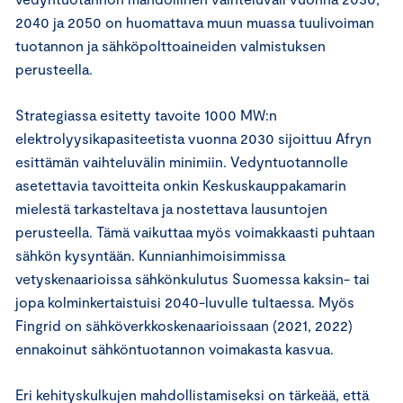
2040 ja 2050 on huomattava muun muassa tuulivoiman
tuotannon ja sähköpolttoaineiden valmistuksen
perusteella.
Strategiassa esitetty tavoite 1000 MW:n
elektrolyysikapasiteetista vuonna 2030 sijoittuu Afryn
esittämän vaihteluvälin minimiin. Vedyntuotannolle
asetettavia tavoitteita onkin Keskuskauppakamarin
mielestä tarkasteltava ja nostettava lausuntojen
perusteella. Tämä vaikuttaa myös voimakkaasti puhtaan
sähkön kysyntään. Kunnianhimoisimmissa
vetyskenaarioissa sähkönkulutus Suomessa kaksin- tai
jopa kolminkertaistuisi 2040-luvulle tultaessa. Myös
Fingrid on sähköverkkoskenaarioissaan (2021, 2022)
ennakoinut sähköntuotannon voimakasta kasvua.
Eri kehityskulkujen mahdollistamiseksi on tärkeää, että