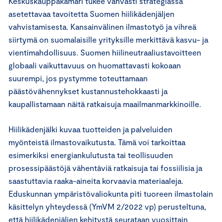
Keskuskauppakamari tukee vahvasti strategiassa
asetettavaa tavoitetta Suomen hiilikädenjäljen
vahvistamisesta. Kansainvälinen ilmastotyö ja vihreä
siirtymä on suomalaisille yrityksille merkittävä kasvu- ja
vientimahdollisuus. Suomen hiilineutraaliustavoitteen
globaali vaikuttavuus on huomattavasti kokoaan
suurempi, jos pystymme toteuttamaan
päästövähennykset kustannustehokkaasti ja
kaupallistamaan näitä ratkaisuja maailmanmarkkinoille.
Hiilikädenjälki kuvaa tuotteiden ja palveluiden
myönteistä ilmastovaikutusta. Tämä voi tarkoittaa
esimerkiksi energiankulutusta tai teollisuuden
prosessipäästöjä vähentäviä ratkaisuja tai fossiilisia ja
saastuttavia raaka-aineita korvaavia materiaaleja.
Eduskunnan ympäristövaliokunta piti tuoreen ilmastolain
käsittelyn yhteydessä (YmVM 2/2022 vp) perusteltuna,
että hiilikädenjäljen kehitystä seurataan vuosittain