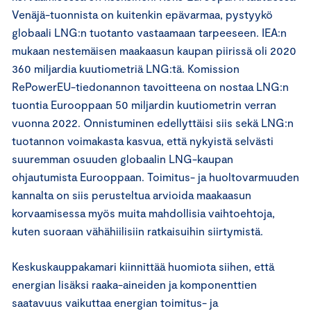
Venäjä-tuonnista on kuitenkin epävarmaa, pystyykö
globaali LNG:n tuotanto vastaamaan tarpeeseen. IEA:n
mukaan nestemäisen maakaasun kaupan piirissä oli 2020
360 miljardia kuutiometriä LNG:tä. Komission
RePowerEU-tiedonannon tavoitteena on nostaa LNG:n
tuontia Eurooppaan 50 miljardin kuutiometrin verran
vuonna 2022. Onnistuminen edellyttäisi siis sekä LNG:n
tuotannon voimakasta kasvua, että nykyistä selvästi
suuremman osuuden globaalin LNG-kaupan
ohjautumista Eurooppaan. Toimitus- ja huoltovarmuuden
kannalta on siis perusteltua arvioida maakaasun
korvaamisessa myös muita mahdollisia vaihtoehtoja,
kuten suoraan vähähiilisiin ratkaisuihin siirtymistä.
Keskuskauppakamari kiinnittää huomiota siihen, että
energian lisäksi raaka-aineiden ja komponenttien
saatavuus vaikuttaa energian toimitus- ja