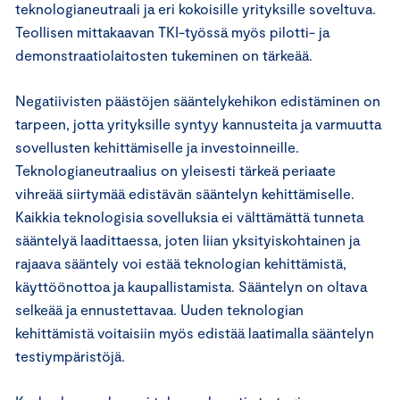
teknologianeutraali ja eri kokoisille yrityksille soveltuva.
Teollisen mittakaavan TKI-työssä myös pilotti- ja
demonstraatiolaitosten tukeminen on tärkeää.
Negatiivisten päästöjen sääntelykehikon edistäminen on
tarpeen, jotta yrityksille syntyy kannusteita ja varmuutta
sovellusten kehittämiselle ja investoinneille.
Teknologianeutraalius on yleisesti tärkeä periaate
vihreää siirtymää edistävän sääntelyn kehittämiselle.
Kaikkia teknologisia sovelluksia ei välttämättä tunneta
sääntelyä laadittaessa, joten liian yksityiskohtainen ja
rajaava sääntely voi estää teknologian kehittämistä,
käyttöönottoa ja kaupallistamista. Sääntelyn on oltava
selkeää ja ennustettavaa. Uuden teknologian
kehittämistä voitaisiin myös edistää laatimalla sääntelyn
testiympäristöjä.