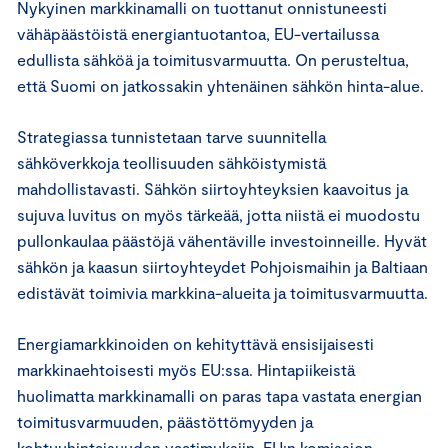
Nykyinen markkinamalli on tuottanut onnistuneesti
vähäpäästöistä energiantuotantoa, EU-vertailussa
edullista sähköä ja toimitusvarmuutta. On perusteltua,
että Suomi on jatkossakin yhtenäinen sähkön hinta-alue.
Strategiassa tunnistetaan tarve suunnitella
sähköverkkoja teollisuuden sähköistymistä
mahdollistavasti. Sähkön siirtoyhteyksien kaavoitus ja
sujuva luvitus on myös tärkeää, jotta niistä ei muodostu
pullonkaulaa päästöjä vähentäville investoinneille. Hyvät
sähkön ja kaasun siirtoyhteydet Pohjoismaihin ja Baltiaan
edistävät toimivia markkina-alueita ja toimitusvarmuutta.
Energiamarkkinoiden on kehityttävä ensisijaisesti
markkinaehtoisesti myös EU:ssa. Hintapiikeistä
huolimatta markkinamalli on paras tapa vastata energian
toimitusvarmuuden, päästöttömyyden ja
kohtuuhintaisuuden vaatimuksiin. EU:n komission