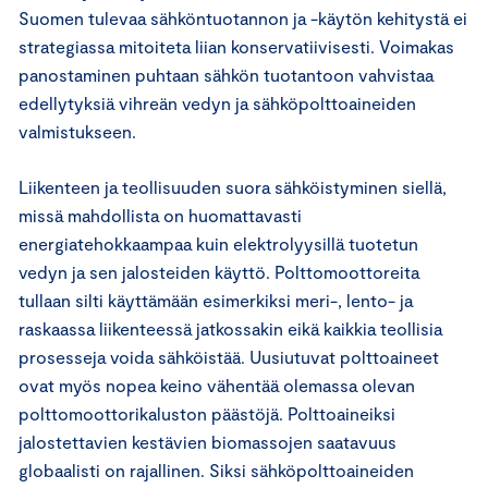
Suomen tulevaa sähköntuotannon ja -käytön kehitystä ei
strategiassa mitoiteta liian konservatiivisesti. Voimakas
panostaminen puhtaan sähkön tuotantoon vahvistaa
edellytyksiä vihreän vedyn ja sähköpolttoaineiden
valmistukseen.
Liikenteen ja teollisuuden suora sähköistyminen siellä,
missä mahdollista on huomattavasti
energiatehokkaampaa kuin elektrolyysillä tuotetun
vedyn ja sen jalosteiden käyttö. Polttomoottoreita
tullaan silti käyttämään esimerkiksi meri-, lento- ja
raskaassa liikenteessä jatkossakin eikä kaikkia teollisia
prosesseja voida sähköistää. Uusiutuvat polttoaineet
ovat myös nopea keino vähentää olemassa olevan
polttomoottorikaluston päästöjä. Polttoaineiksi
jalostettavien kestävien biomassojen saatavuus
globaalisti on rajallinen. Siksi sähköpolttoaineiden