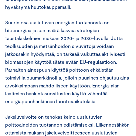
hyväksymä huutokauppamalli.
Suurin osa uusiutuvan energian tuotannosta on
bioenergiaa ja sen määrä kasvaa strategian
taustalaskelmien mukaan 2020- ja 2030-luvulla. Jotta
teollisuuden ja metsänhoidon sivuvirtoja voidaan
jatkossakin hyödyntää, on tärkeää vaikuttaa aktiivisesti
biomassojen käyttöä säätelevään EU-regulaatioon.
Parhaiten ainespuun käyttöä polttoon ehkäistään
toimivilla puumarkkinoilla, jolloin puuaines ohjautuu aina
arvokkaimpaan mahdolliseen käyttöön. Energia-alan
laatimien hankintasuositusten käyttö vähentää
energiapuunhankinnan luontovaikutuksia.
Jakeluvelvoite on tehokas keino uusiutuvien
polttoaineiden tuotannon edistämiseksi. Liikennesähkön
ottamista mukaan jakeluvelvoitteeseen uusiutuvien