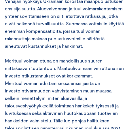
Venäjän hyökkäys Ukrainaan korostaa maanpuolustuksen
ensisijaisuutta. Aluevalvonnan ja tuulivoimarakentamisen
yhteensovittamiseen on silti etsittävä ratkaisuja, jotka
eivät heikennä turvallisuutta. Suomessa voitaisiin käyttää
enemmän kompensaatioita, joissa tuulivoiman
rakennuttaja maksaa puolustusvoimille häiriöstä
aiheutuvat kustannukset ja hankinnat.
Merituulivoiman etuna on mahdollisuus suuren
mittakaavan tuotantoon. Maatuulivoimaan verrattuna sen
investointikustannukset ovat korkeammat.
Merituulivoiman edistämisessä ensisijaista on
investointivarmuuden vahvistaminen muun muassa
selkein menettelyin, miten aluevesillä ja
talousvesivyöhykkeellä toimitaan hankekehityksessä ja
luvituksessa sekä aktiivinen huutokauppaan tuotavien
hankkeiden valmistelu. Tälle luo pohjaa hallituksen
talouspoliittisen ministerivaliokunnan joulukuussa 2021