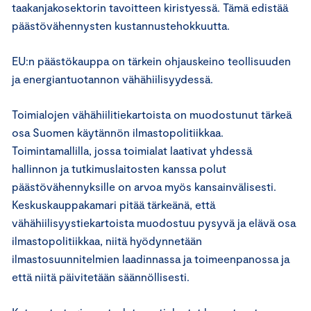
taakanjakosektorin tavoitteen kiristyessä. Tämä edistää
päästövähennysten kustannustehokkuutta.
EU:n päästökauppa on tärkein ohjauskeino teollisuuden
ja energiantuotannon vähähiilisyydessä.
Toimialojen vähähiilitiekartoista on muodostunut tärkeä
osa Suomen käytännön ilmastopolitiikkaa.
Toimintamallilla, jossa toimialat laativat yhdessä
hallinnon ja tutkimuslaitosten kanssa polut
päästövähennyksille on arvoa myös kansainvälisesti.
Keskuskauppakamari pitää tärkeänä, että
vähähiilisyystiekartoista muodostuu pysyvä ja elävä osa
ilmastopolitiikkaa, niitä hyödynnetään
ilmastosuunnitelmien laadinnassa ja toimeenpanossa ja
että niitä päivitetään säännöllisesti.