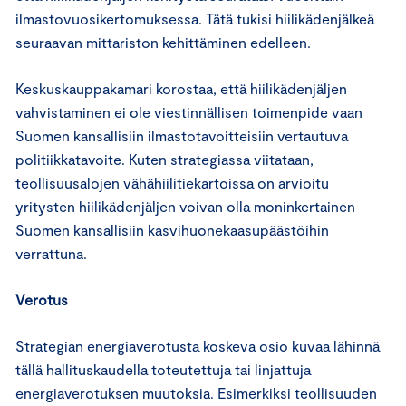
ilmastovuosikertomuksessa. Tätä tukisi hiilikädenjälkeä
seuraavan mittariston kehittäminen edelleen.
Keskuskauppakamari korostaa, että hiilikädenjäljen
vahvistaminen ei ole viestinnällisen toimenpide vaan
Suomen kansallisiin ilmastotavoitteisiin vertautuva
politiikkatavoite. Kuten strategiassa viitataan,
teollisuusalojen vähähiilitiekartoissa on arvioitu
yritysten hiilikädenjäljen voivan olla moninkertainen
Suomen kansallisiin kasvihuonekaasupäästöihin
verrattuna.
Verotus
Strategian energiaverotusta koskeva osio kuvaa lähinnä
tällä hallituskaudella toteutettuja tai linjattuja
energiaverotuksen muutoksia. Esimerkiksi teollisuuden