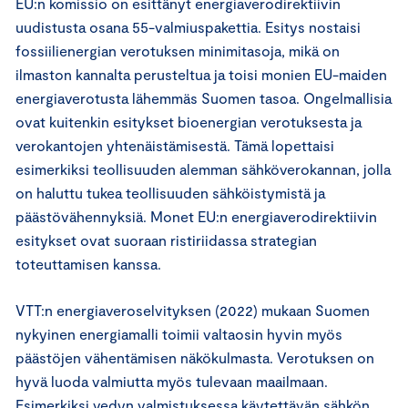
EU:n komissio on esittänyt energiaverodirektiivin
uudistusta osana 55-valmiuspakettia. Esitys nostaisi
fossiilienergian verotuksen minimitasoja, mikä on
ilmaston kannalta perusteltua ja toisi monien EU-maiden
energiaverotusta lähemmäs Suomen tasoa. Ongelmallisia
ovat kuitenkin esitykset bioenergian verotuksesta ja
verokantojen yhtenäistämisestä. Tämä lopettaisi
esimerkiksi teollisuuden alemman sähköverokannan, jolla
on haluttu tukea teollisuuden sähköistymistä ja
päästövähennyksiä. Monet EU:n energiaverodirektiivin
esitykset ovat suoraan ristiriidassa strategian
toteuttamisen kanssa.
VTT:n energiaveroselvityksen (2022) mukaan Suomen
nykyinen energiamalli toimii valtaosin hyvin myös
päästöjen vähentämisen näkökulmasta. Verotuksen on
hyvä luoda valmiutta myös tulevaan maailmaan.
Esimerkiksi vedyn valmistuksessa käytettävän sähkön