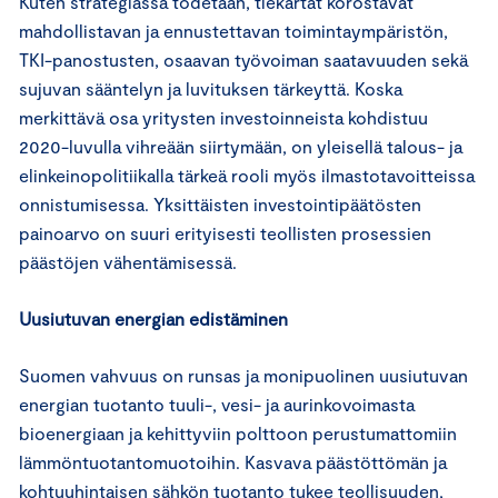
Kuten strategiassa todetaan, tiekartat korostavat
mahdollistavan ja ennustettavan toimintaympäristön,
TKI-panostusten, osaavan työvoiman saatavuuden sekä
sujuvan sääntelyn ja luvituksen tärkeyttä. Koska
merkittävä osa yritysten investoinneista kohdistuu
2020-luvulla vihreään siirtymään, on yleisellä talous- ja
elinkeinopolitiikalla tärkeä rooli myös ilmastotavoitteissa
onnistumisessa. Yksittäisten investointipäätösten
painoarvo on suuri erityisesti teollisten prosessien
päästöjen vähentämisessä.
Uusiutuvan energian edistäminen
Suomen vahvuus on runsas ja monipuolinen uusiutuvan
energian tuotanto tuuli-, vesi- ja aurinkovoimasta
bioenergiaan ja kehittyviin polttoon perustumattomiin
lämmöntuotantomuotoihin. Kasvava päästöttömän ja
kohtuuhintaisen sähkön tuotanto tukee teollisuuden,