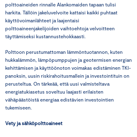
polttoaineiden rinnalle Alankomaiden tapaan tulisi
harkita. Tällöin jakeluvelvoite kattaisi kaikki puhtaat
käyttövoimanlähteet ja laajentaisi
polttoaineenjakelijoiden vaihtoehtoja velvoitteen
täyttämiseksi kustannustehokkaasti.
Polttoon perustumattoman lämmöntuotannon, kuten
hukkalämmön, lämpöpumppujen ja geotermisen energian
kehittämisen ja käyttöönoton voimakas edistäminen TKI-
panoksin, uusin riskirahoitusmallein ja investointituin on
perusteltua. On tärkeää, että uusi valmisteltava
energiatukiasetus soveltuu laajasti erilaisten
vähäpäästöistä energiaa edistävien investointien
tukemiseen.
Vety ja sähköpolttoaineet