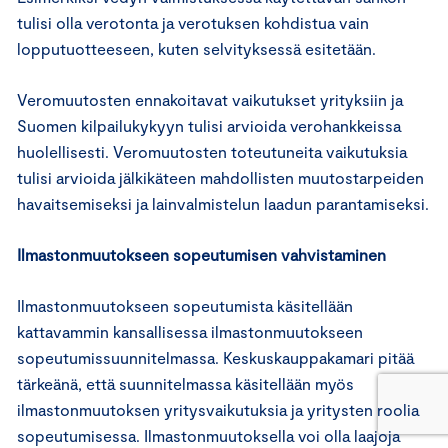
tulisi olla verotonta ja verotuksen kohdistua vain
lopputuotteeseen, kuten selvityksessä esitetään.
Veromuutosten ennakoitavat vaikutukset yrityksiin ja
Suomen kilpailukykyyn tulisi arvioida verohankkeissa
huolellisesti. Veromuutosten toteutuneita vaikutuksia
tulisi arvioida jälkikäteen mahdollisten muutostarpeiden
havaitsemiseksi ja lainvalmistelun laadun parantamiseksi.
Ilmastonmuutokseen sopeutumisen vahvistaminen
Ilmastonmuutokseen sopeutumista käsitellään
kattavammin kansallisessa ilmastonmuutokseen
sopeutumissuunnitelmassa. Keskuskauppakamari pitää
tärkeänä, että suunnitelmassa käsitellään myös
ilmastonmuutoksen yritysvaikutuksia ja yritysten roolia
sopeutumisessa. Ilmastonmuutoksella voi olla laajoja