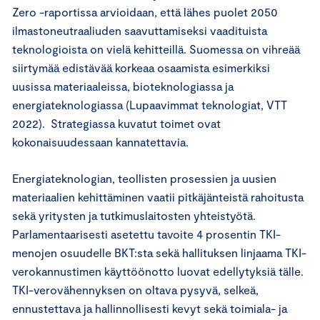
Zero -raportissa arvioidaan, että lähes puolet 2050
ilmastoneutraaliuden saavuttamiseksi vaadituista
teknologioista on vielä kehitteillä. Suomessa on vihreää
siirtymää edistävää korkeaa osaamista esimerkiksi
uusissa materiaaleissa, bioteknologiassa ja
energiateknologiassa (Lupaavimmat teknologiat, VTT
2022). Strategiassa kuvatut toimet ovat
kokonaisuudessaan kannatettavia.
Energiateknologian, teollisten prosessien ja uusien
materiaalien kehittäminen vaatii pitkäjänteistä rahoitusta
sekä yritysten ja tutkimuslaitosten yhteistyötä.
Parlamentaarisesti asetettu tavoite 4 prosentin TKI-
menojen osuudelle BKT:sta sekä hallituksen linjaama TKI-
verokannustimen käyttöönotto luovat edellytyksiä tälle.
TKI-verovähennyksen on oltava pysyvä, selkeä,
ennustettava ja hallinnollisesti kevyt sekä toimiala- ja