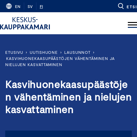
Skip
EN
SV
FI
ETSI
to
content
ETUSIVU
›
UUTISHUONE
›
LAUSUNNOT
›
KASVIHUONEKAASUPÄÄSTÖJEN VÄHENTÄMINEN JA
NIELUJEN KASVATTAMINEN
Kasvihuonekaasupäästöje
n vähentäminen ja nielujen
kasvattaminen