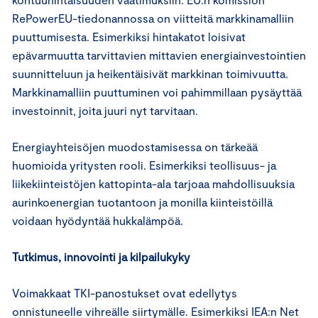
RePowerEU-tiedonannossa on viitteitä markkinamalliin
puuttumisesta. Esimerkiksi hintakatot loisivat
epävarmuutta tarvittavien mittavien energiainvestointien
suunnitteluun ja heikentäisivät markkinan toimivuutta.
Markkinamalliin puuttuminen voi pahimmillaan pysäyttää
investoinnit, joita juuri nyt tarvitaan.
Energiayhteisöjen muodostamisessa on tärkeää
huomioida yritysten rooli. Esimerkiksi teollisuus- ja
liikekiinteistöjen kattopinta-ala tarjoaa mahdollisuuksia
aurinkoenergian tuotantoon ja monilla kiinteistöillä
voidaan hyödyntää hukkalämpöä.
Tutkimus, innovointi ja kilpailukyky
Voimakkaat TKI-panostukset ovat edellytys
onnistuneelle vihreälle siirtymälle. Esimerkiksi IEA:n Net