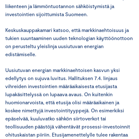
liikenteen ja lämmöntuotannon sähköistymistä ja
investointien sijoittumista Suomeen.
Keskuskauppakamari katsoo, että markkinaehtoisuus ja
tukien suuntaaminen uuden teknologian käyttöönottoon
on perusteltu yleislinja uusiutuvan energian
edistämiselle.
Uusiutuvan energian markkinaehtoisen kasvun yksi
edellytys on sujuva luvitus. Hallituksen 7.4. linjaus
vihreiden investointien määräaikaisesta etusijasta
lupakäsittelyssä on lupaava avaus. On kuitenkin
huomionarvoista, että etusija olisi määräaikainen ja
koskee nimettyjä investointityyppejä. On esimerkiksi
epäselvää, kuuluvatko sähkön siirtoverkot tai
teollisuuden päästöjä vähentävät prosessi-investoinnit
ohituskaistan piiriin. Etusijamenettelylle tulee rakentaa