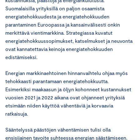
kustannuksia, päästöjä ja energiankulutusta.
Suomalaisilla yrityksillä on paljon osaamista
energiatehokkuudesta ja energiatehokkuuden
parantaminen Euroopassa ja kansainvälisesti onkin
merkittävä vientimarkkina. Strategiassa kuvatut
energiatehokkuussopimukset, katselmukset ja neuvonta
ovat kannatettavia keinoja energiatehokkuuden
edistämiseksi.
Energian markkinaehtoinen hinnanvaihtelu ohjaa myös
tehokkaasti parantamaan energiatehokkuutta.
Esimerkiksi maakaasun ja öljyn kohonneet kustannukset
vuosien 2021 ja 2022 aikana ovat ohjanneet yrityksiä
etsimään niiden käyttöä vähentäviä ja korvaavia
ratkaisuja.
Sääntelyssä päästöjen vähentämisen tulisi olla
ensisijainen tavoite suhteessa energian säästämiseen.