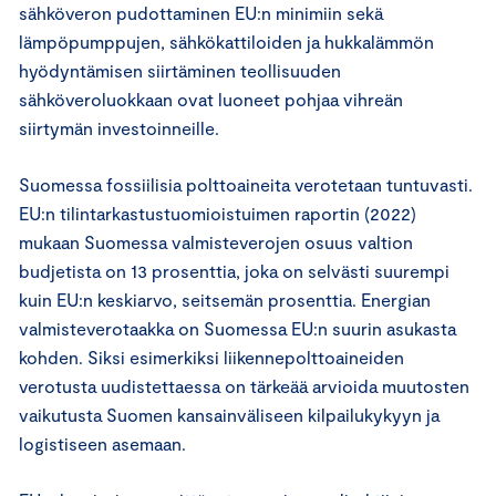
sähköveron pudottaminen EU:n minimiin sekä
lämpöpumppujen, sähkökattiloiden ja hukkalämmön
hyödyntämisen siirtäminen teollisuuden
sähköveroluokkaan ovat luoneet pohjaa vihreän
siirtymän investoinneille.
Suomessa fossiilisia polttoaineita verotetaan tuntuvasti.
EU:n tilintarkastustuomioistuimen raportin (2022)
mukaan Suomessa valmisteverojen osuus valtion
budjetista on 13 prosenttia, joka on selvästi suurempi
kuin EU:n keskiarvo, seitsemän prosenttia. Energian
valmisteverotaakka on Suomessa EU:n suurin asukasta
kohden. Siksi esimerkiksi liikennepolttoaineiden
verotusta uudistettaessa on tärkeää arvioida muutosten
vaikutusta Suomen kansainväliseen kilpailukykyyn ja
logistiseen asemaan.