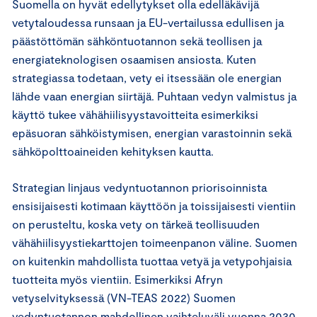
Suomella on hyvät edellytykset olla edelläkävijä
vetytaloudessa runsaan ja EU-vertailussa edullisen ja
päästöttömän sähköntuotannon sekä teollisen ja
energiateknologisen osaamisen ansiosta. Kuten
strategiassa todetaan, vety ei itsessään ole energian
lähde vaan energian siirtäjä. Puhtaan vedyn valmistus ja
käyttö tukee vähähiilisyystavoitteita esimerkiksi
epäsuoran sähköistymisen, energian varastoinnin sekä
sähköpolttoaineiden kehityksen kautta.
Strategian linjaus vedyntuotannon priorisoinnista
ensisijaisesti kotimaan käyttöön ja toissijaisesti vientiin
on perusteltu, koska vety on tärkeä teollisuuden
vähähiilisyystiekarttojen toimeenpanon väline. Suomen
on kuitenkin mahdollista tuottaa vetyä ja vetypohjaisia
tuotteita myös vientiin. Esimerkiksi Afryn
vetyselvityksessä (VN-TEAS 2022) Suomen
vedyntuotannon mahdollinen vaihteluväli vuonna 2030,