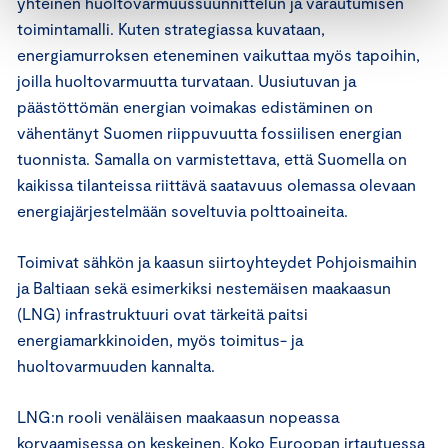
yhteinen huoltovarmuussuunnittelun ja varautumisen
toimintamalli. Kuten strategiassa kuvataan,
energiamurroksen eteneminen vaikuttaa myös tapoihin,
joilla huoltovarmuutta turvataan. Uusiutuvan ja
päästöttömän energian voimakas edistäminen on
vähentänyt Suomen riippuvuutta fossiilisen energian
tuonnista. Samalla on varmistettava, että Suomella on
kaikissa tilanteissa riittävä saatavuus olemassa olevaan
energiajärjestelmään soveltuvia polttoaineita.
Toimivat sähkön ja kaasun siirtoyhteydet Pohjoismaihin
ja Baltiaan sekä esimerkiksi nestemäisen maakaasun
(LNG) infrastruktuuri ovat tärkeitä paitsi
energiamarkkinoiden, myös toimitus- ja
huoltovarmuuden kannalta.
LNG:n rooli venäläisen maakaasun nopeassa
korvaamisessa on keskeinen. Koko Euroopan irtautuessa