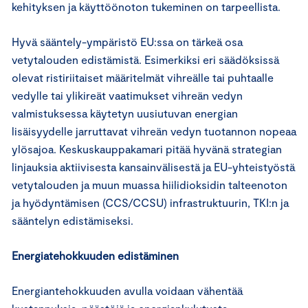
kehityksen ja käyttöönoton tukeminen on tarpeellista.
Hyvä sääntely-ympäristö EU:ssa on tärkeä osa
vetytalouden edistämistä. Esimerkiksi eri säädöksissä
olevat ristiriitaiset määritelmät vihreälle tai puhtaalle
vedylle tai ylikireät vaatimukset vihreän vedyn
valmistuksessa käytetyn uusiutuvan energian
lisäisyydelle jarruttavat vihreän vedyn tuotannon nopeaa
ylösajoa. Keskuskauppakamari pitää hyvänä strategian
linjauksia aktiivisesta kansainvälisestä ja EU-yhteistyöstä
vetytalouden ja muun muassa hiilidioksidin talteenoton
ja hyödyntämisen (CCS/CCSU) infrastruktuurin, TKI:n ja
sääntelyn edistämiseksi.
Energiatehokkuuden edistäminen
Energiantehokkuuden avulla voidaan vähentää