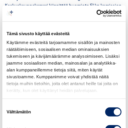
Keskuskauppakamari kiinnittää huomiota EU:n komission
esitykseen energiatehokkuusdirektiivin (EED)
päivittämisestä. Nykyisestä direktiivistä poiketen esitys
voisi johtaa kattoon kansalliselle energiankulutukselle.
Tämä sivusto käyttää evästeitä
Esimerkiksi Suomelle laskettu tavoite energian
kokonaiskulutuksen vähentämisestä on huomattavasti
Käytämme evästeitä tarjoamamme sisällön ja mainosten
räätälöimiseen, sosiaalisen median ominaisuuksien
kireämpi kuin ilmasto- ja energiastrategian
tukemiseen ja kävijämäärämme analysoimiseen. Lisäksi
taustalaskelmien arviot energiankulutuksesta.
jaamme sosiaalisen median, mainosalan ja analytiikka-
Teollisuuden sähköistyminen ja vetytalous edellyttää
alan kumppaneillemme tietoja siitä, miten käytät
runsaasti uutta puhtaan sähkön tuotantoa ja kulutusta.
sivustoamme. Kumppanimme voivat yhdistää näitä
tietoja muihin tietoihin, joita olet antanut heille tai joita on
Energiatehokkuuden kannalta sähköistymisen etuna on
kerätty, kun olet käyttänyt heidän palvelujaan.
sen polttamista tehokkaampi energiankäyttö, vaikka
sähkön kulutus tällöin kasvaakin. Sekä IPCC:n tuoreet
Suostumuksen
raportit (2022) ja IEA:n Net Zero 2050-raportti (2021)
Välttämätön
valinta
korostavat sähköistymisen merkitystä. IEA:n raportissa
ilmastoneutraaliudesta vuonna 2050 sähköistymisen