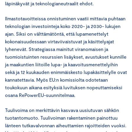
läpinäkyvät ja teknologianeutraalit ehdot.
Ilmastotavoitteissa onnistuminen vaatii mittavia puhtaan
teknologian investointeja koko 2020- ja 2030- lukujen
ajan. Siksi on välttämätöntä, että lupamenettelyt
kokonaisuudessaan virtaviivaistuvat ja käsittelyajat
lyhenevät. Strategiassa mainitut viranomaisen ja
tuomioistuinten resurssien lisäykset, avustukset kunnille
ja maakuntien liitoille lupa- ja kaavoitusmenettelyihin
sekä ja 12 kuukauden enimmäiskesto lupakäsittelylle ovat
kannatettavia. Myös EU:n komissiolta odotetaan
toukokuun aikana esityksiä luvituksen nopeuttamiseksi
osana RePowerEU-suunnitelmaa.
Tuulivoima on merkittävin kasvava uusiutuvan sähkön
tuotantomuoto. Tuulivoiman rakentaminen painottuu
länteen tutkavalvonnan aiheuttamien rajoitteiden vuoksi.