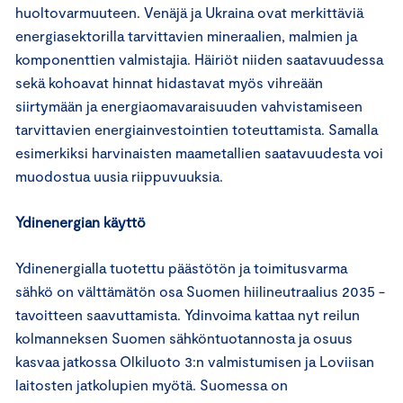
huoltovarmuuteen. Venäjä ja Ukraina ovat merkittäviä
energiasektorilla tarvittavien mineraalien, malmien ja
komponenttien valmistajia. Häiriöt niiden saatavuudessa
sekä kohoavat hinnat hidastavat myös vihreään
siirtymään ja energiaomavaraisuuden vahvistamiseen
tarvittavien energiainvestointien toteuttamista. Samalla
esimerkiksi harvinaisten maametallien saatavuudesta voi
muodostua uusia riippuvuuksia.
Ydinenergian käyttö
Ydinenergialla tuotettu päästötön ja toimitusvarma
sähkö on välttämätön osa Suomen hiilineutraalius 2035 -
tavoitteen saavuttamista. Ydinvoima kattaa nyt reilun
kolmanneksen Suomen sähköntuotannosta ja osuus
kasvaa jatkossa Olkiluoto 3:n valmistumisen ja Loviisan
laitosten jatkolupien myötä. Suomessa on