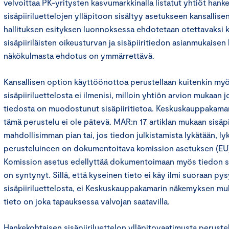
velvoittaa PK-yritysten kasvumarkkinalla listatut yhtiöt hank
sisäpiiriluettelojen ylläpitoon sisältyy asetukseen kansallise
hallituksen esityksen luonnoksessa ehdotetaan otettavaksi 
sisäpiiriläisten oikeusturvan ja sisäpiiritiedon asianmukaisen
näkökulmasta ehdotus on ymmärrettävä.
Kansallisen option käyttöönottoa perustellaan kuitenkin myös
sisäpiiriluettelosta ei ilmenisi, milloin yhtiön arvion mukaan 
tiedosta on muodostunut sisäpiiritietoa. Keskuskauppakam
tämä perustelu ei ole pätevä. MAR:n 17 artiklan mukaan sisäpii
mahdollisimman pian tai, jos tiedon julkistamista lykätään, l
perusteluineen on dokumentoitava komission asetuksen (EU)
Komission asetus edellyttää dokumentoimaan myös tiedon siitä
on syntynyt. Sillä, että kyseinen tieto ei käy ilmi suoraan py
sisäpiiriluettelosta, ei Keskuskauppakamarin näkemyksen muka
tieto on joka tapauksessa valvojan saatavilla.
Hankekohtaisen sisäpiiriluettelon ylläpitovaatimusta perustel