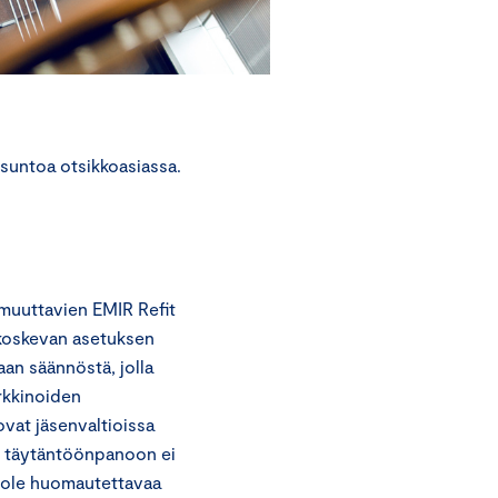
suntoa otsikkoasiassa.
 muuttavien EMIR Refit
 koskevan asetuksen
an säännöstä, jolla
rkkinoiden
ovat jäsenvaltioissa
n täytäntöönpanoon ei
ei ole huomautettavaa