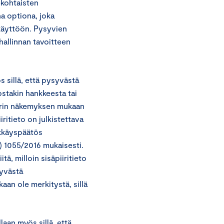
ekohtaisten
na optiona, joka
käyttöön. Pysyvien
 hallinnan tavoitteen
 sillä, että pysyvästä
jostakin hankkeesta tai
arin näkemyksen mukaan
ritieto on julkistettava
ykkäyspäätös
 1055/2016 mukaisesti.
, milloin sisäpiiritieto
syvästä
an ole merkitystä, sillä
laan myös sillä, että