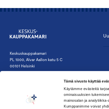
Uu
Keskuskauppakamari
PL 1000, Alvar Aallon katu 5 C
00101 Helsinki
09 4242 6200
Tämä sivusto käyttää eväs
keskuskauppakamari@chamber.fi
Käytämme evästeitä tarjoa
ominaisuuksien tukemisee
Seuraa meitä:
mainosalan ja analytiikka-
Kumppanimme voivat yhdistää 