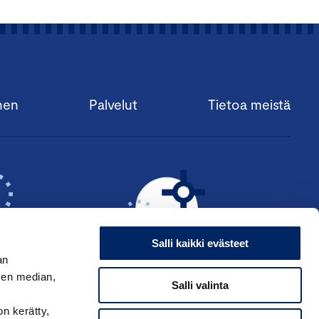
nen
Palvelut
Tietoa meistä
Salli kaikki evästeet
an
sen median,
Salli valinta
KSI ›
HAE ANSIOMERKKIÄ ›
on kerätty,