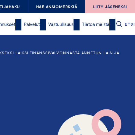
TIJAHAKU
HAE ANSIOMERKKIÄ
LIITY JÄSENEKSI
nnukset
Palvelut
Vastuullisuus
Tietoa meistä
ETSI
SEKSI LAIKSI FINANSSIVALVONNASTA ANNETUN LAIN JA
n