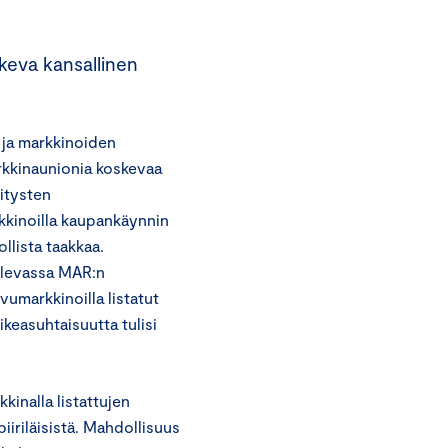
skeva kansallinen
 ja markkinoiden
kkinaunionia koskevaa
itysten
kkinoilla kaupankäynnin
llista taakkaa.
tulevassa MAR:n
vumarkkinoilla listatut
ikeasuhtaisuutta tulisi
nalla listattujen
piiriläisistä. Mahdollisuus