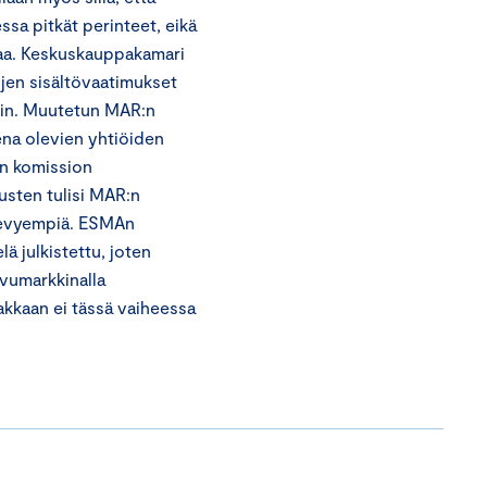
ssa pitkät perinteet, eikä
kkaa. Keskuskauppakamari
ojen sisältövaatimukset
loin. Muutetun MAR:n
na olevien yhtiöiden
än komission
usten tulisi MAR:n
 kevyempiä. ESMAn
ä julkistettu, joten
vumarkkinalla
akkaan ei tässä vaiheessa