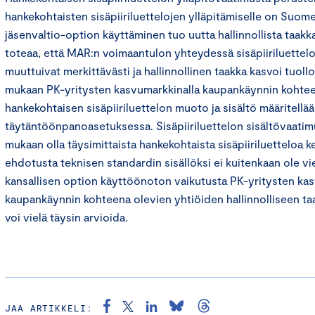
hankekohtaisten sisäpiiriluettelojen ylläpitämiselle on Suome
jäsenvaltio-option käyttäminen tuo uutta hallinnollista taa
toteaa, että MAR:n voimaantulon yhteydessä sisäpiiriluettel
muuttuivat merkittävästi ja hallinnollinen taakka kasvoi tuol
mukaan PK-yritysten kasvumarkkinalla kaupankäynnin kohtee
hankekohtaisen sisäpiiriluettelon muoto ja sisältö määritellä
täytäntöönpanoasetuksessa. Sisäpiiriluettelon sisältövaatim
mukaan olla täysimittaista hankekohtaista sisäpiiriluetteloa
ehdotusta teknisen standardin sisällöksi ei kuitenkaan ole viel
kansallisen option käyttöönoton vaikutusta PK-yritysten kas
kaupankäynnin kohteena olevien yhtiöiden hallinnolliseen ta
voi vielä täysin arvioida.
JAA ARTIKKELI: