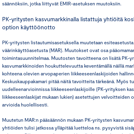
säännöksiin, jotka liittyvät EMIR-asetuksen muutoksiin.
PK-yritysten kasvumarkkinalla listattuja yhtiöitä ko
option käyttöönotto
PK-yritysten listautumisasetuksella muutetaan esiteasetusta
väärinkäyttöasetusta (MAR). Muutokset ovat osa pääomamar
toimintasuunnitelmaa. Muutosten tavoitteena on lisätä PK-yr
kasvumarkkinoiden houkuttelevuutta keventämällä näillä mar
kohteena olevien arvopaperien liikkeeseenlaskijoiden hallinno
Keskuskauppakamari pitää näitä tavoitteita tärkeänä. Myös 
uudelleenarvioinnissa liikkeeseenlaskijoille (PK-yrityksen kas
liikkeeseenlaskijat mukaan lukien) asetettujen velvoitteiden o
arvioida huolellisesti.
Muutetun MAR:n pääsäännön mukaan PK-yritysten kasvumarkki
yhtiöiden tulisi jatkossa ylläpitää luetteloa ns. pysyvistä sisä