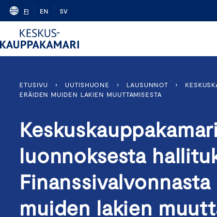
Skip
FI
EN
SV
to
content
ETUSIVU
›
UUTISHUONE
›
LAUSUNNOT
›
KESKUSK
ERÄIDEN MUIDEN LAKIEN MUUTTAMISESTA
Keskuskauppakamari
luonnoksesta hallituk
Finanssivalvonnasta 
muiden lakien muutt