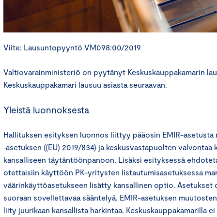
Viite: Lausuntopyyntö VM098:00/2019
Valtiovarainministeriö on pyytänyt Keskuskauppakamarin lau
Keskuskauppakamari lausuu asiasta seuraavan.
Yleistä luonnoksesta
Hallituksen esityksen luonnos liittyy pääosin EMIR-asetusta
‑asetuksen ((EU) 2019/834) ja keskusvastapuolten valvontaa
kansalliseen täytäntöönpanoon. Lisäksi esityksessä ehdoteta
otettaisiin käyttöön PK-yritysten listautumisasetuksessa ma
väärinkäyttöasetukseen lisätty kansallinen optio. Asetukset 
suoraan sovellettavaa sääntelyä. EMIR-asetuksen muutoste
liity juurikaan kansallista harkintaa. Keskuskauppakamarilla 