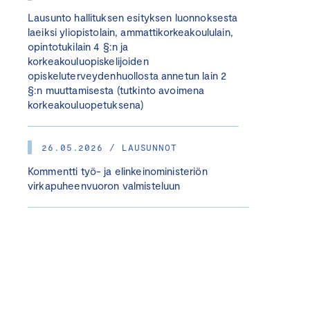
Lausunto hallituksen esityksen luonnoksesta
laeiksi yliopistolain, ammattikorkeakoululain,
opintotukilain 4 §:n ja
korkeakouluopiskelijoiden
opiskeluterveydenhuollosta annetun lain 2
§:n muuttamisesta (tutkinto avoimena
korkeakouluopetuksena)
26.05.2026 / LAUSUNNOT
Kommentti työ- ja elinkeinoministeriön
virkapuheenvuoron valmisteluun