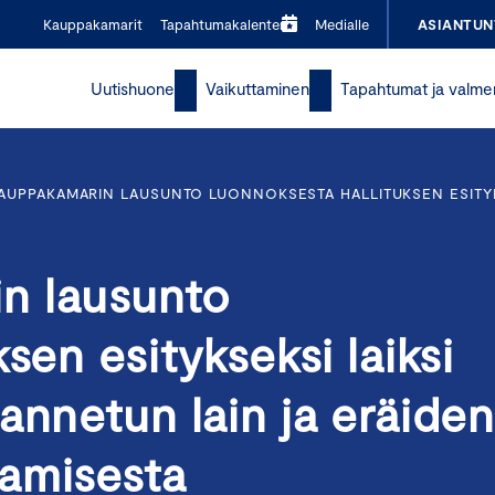
Kauppakamarit
Tapahtumakalenteri
Medialle
ASIANTUN
Uutishuone
Vaikuttaminen
Tapahtumat ja valme
AUPPAKAMARIN LAUSUNTO LUONNOKSESTA HALLITUKSEN ESITYK
n lausunto
sen esitykseksi laiksi
annetun lain ja eräide
amisesta