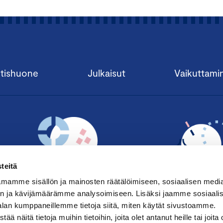
tishuone
Julkaisut
Vaikuttami
teitä
mamme sisällön ja mainosten räätälöimiseen, sosiaalisen medi
n ja kävijämäärämme analysoimiseen. Lisäksi jaamme sosiaali
alan kumppaneillemme tietoja siitä, miten käytät sivustoamme.
TILAA UUTISKIRJE ›
LIITY JÄSENE
näitä tietoja muihin tietoihin, joita olet antanut heille tai joita 