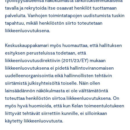
työllisyysalueensa näkökulmasta tarkoituksenmukaisella
tavalla ja rekrytoida itse osaavat henkilöt tuottamaan
palveluita. Vanhojen toimintatapojen uudistumista tuskin
tapahtuu, mikäli henkilöstön siirto toteutetaan
liikkeenluovutuksena.
Keskuskauppakamari myös huomauttaa, että hallituksen
esityksen perusteluissa todetaan, että
liikkeenluovutusdirektiivin (2011/23/EY) mukaan
liikkeenluovutuksena ei pidetä hallintoviranomaisen
uudelleenorganisointia eikä hallinnollisten tehtävin
siirtämistä julkisyhteisöltä toiselle. Näin ollen
lainsäädännön näkökulmasta ei ole välttämätöntä
toteuttaa henkilöstön siirtoa liikkeenluovutuksena. On
myös hyvä huomioida, että kun Kelan toimeentulotukeen
liittyvät tehtävät siirrettiin kunnille, ei silloinkaan
käytetty liikkeenluovutusta.