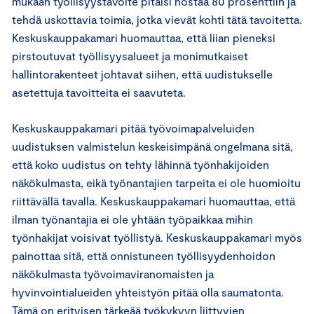
mukaan työllisyystavoite pitäisi nostaa 80 prosenttiin ja
tehdä uskottavia toimia, jotka vievät kohti tätä tavoitetta.
Keskuskauppakamari huomauttaa, että liian pieneksi
pirstoutuvat työllisyysalueet ja monimutkaiset
hallintorakenteet johtavat siihen, että uudistukselle
asetettuja tavoitteita ei saavuteta.
Keskuskauppakamari pitää työvoimapalveluiden
uudistuksen valmistelun keskeisimpänä ongelmana sitä,
että koko uudistus on tehty lähinnä työnhakijoiden
näkökulmasta, eikä työnantajien tarpeita ei ole huomioitu
riittävällä tavalla. Keskuskauppakamari huomauttaa, että
ilman työnantajia ei ole yhtään työpaikkaa mihin
työnhakijat voisivat työllistyä. Keskuskauppakamari myös
painottaa sitä, että onnistuneen työllisyydenhoidon
näkökulmasta työvoimaviranomaisten ja
hyvinvointialueiden yhteistyön pitää olla saumatonta.
Tämä on erityisen tärkeää työkykyyn liittyvien