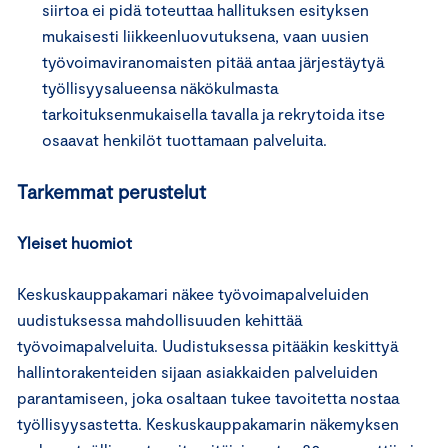
siirtoa ei pidä toteuttaa hallituksen esityksen
mukaisesti liikkeenluovutuksena, vaan uusien
työvoimaviranomaisten pitää antaa järjestäytyä
työllisyysalueensa näkökulmasta
tarkoituksenmukaisella tavalla ja rekrytoida itse
osaavat henkilöt tuottamaan palveluita.
Tarkemmat perustelut
Yleiset huomiot
Keskuskauppakamari näkee työvoimapalveluiden
uudistuksessa mahdollisuuden kehittää
työvoimapalveluita. Uudistuksessa pitääkin keskittyä
hallintorakenteiden sijaan asiakkaiden palveluiden
parantamiseen, joka osaltaan tukee tavoitetta nostaa
työllisyysastetta. Keskuskauppakamarin näkemyksen