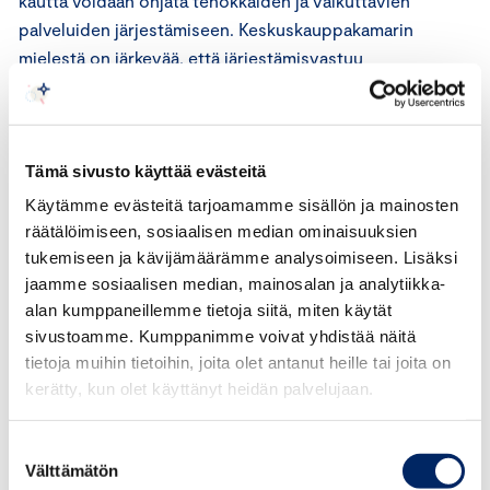
kautta voidaan ohjata tehokkaiden ja vaikuttavien
palveluiden järjestämiseen. Keskuskauppakamarin
mielestä on järkevää, että järjestämisvastuu
työvoimapalveluista on samalla taholla, joka kantaa
vastuun palveluiden tuloksista ja on myös vastuussa
pitkäaikaistyöttömyyteen liittyvistä sakkomaksuista ja
osaltaan työttömyysetuuksien rahoittamisesta.
Tämä sivusto käyttää evästeitä
Käytämme evästeitä tarjoamamme sisällön ja mainosten
Työvoimapalveluiden järjestäminen
räätälöimiseen, sosiaalisen median ominaisuuksien
tukemiseen ja kävijämäärämme analysoimiseen. Lisäksi
Työvoimapalveluiden siirtäminen kuntien
jaamme sosiaalisen median, mainosalan ja analytiikka-
alan kumppaneillemme tietoja siitä, miten käytät
järjestämisvastuulle on perusteltua muun muassa siitä
sivustoamme. Kumppanimme voivat yhdistää näitä
näkökulmasta, että palvelut saadaan lähemmäs asiakkaita
tietoja muihin tietoihin, joita olet antanut heille tai joita on
ja alueellisen tilanteen tuntemus paranee, mikä voi
kerätty, kun olet käyttänyt heidän palvelujaan.
parantaa palveluiden vaikuttavuutta.
Keskuskauppakamari kuitenkin huomauttaa, että liian
Suostumuksen
pieneksi pirstoutunut järjestämisvastuu voi tuoda
Välttämätön
valinta
tehottomuutta ja heikentää palveluita.