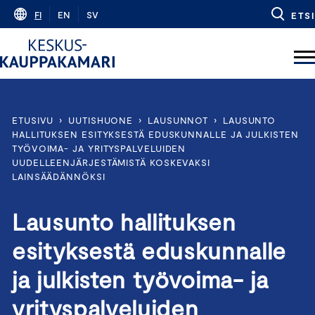
Skip
FI
EN
SV
ETSI
to
content
ETUSIVU
›
UUTISHUONE
›
LAUSUNNOT
›
LAUSUNTO
HALLITUKSEN ESITYKSESTÄ EDUSKUNNALLE JA JULKISTEN
TYÖVOIMA- JA YRITYSPALVELUIDEN
UUDELLEENJÄRJESTÄMISTÄ KOSKEVAKSI
LAINSÄÄDÄNNÖKSI
Lausunto hallituksen
esityksestä eduskunnalle
ja julkisten työvoima- ja
yrityspalveluiden