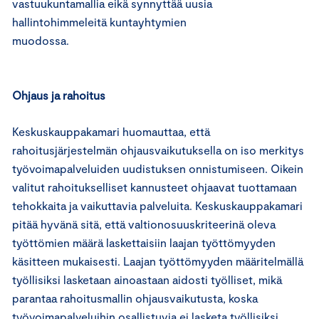
vastuukuntamallia eikä synnyttää uusia
hallintohimmeleitä kuntayhtymien
muodossa.
Ohjaus ja rahoitus
Keskuskauppakamari huomauttaa, että
rahoitusjärjestelmän ohjausvaikutuksella on iso merkitys
työvoimapalveluiden uudistuksen onnistumiseen. Oikein
valitut rahoitukselliset kannusteet ohjaavat tuottamaan
tehokkaita ja vaikuttavia palveluita. Keskuskauppakamari
pitää hyvänä sitä, että valtionosuuskriteerinä oleva
työttömien määrä laskettaisiin laajan työttömyyden
käsitteen mukaisesti. Laajan työttömyyden määritelmällä
työllisiksi lasketaan ainoastaan aidosti työlliset, mikä
parantaa rahoitusmallin ohjausvaikutusta, koska
työvoimapalveluihin osallistuvia ei lasketa työllisiksi.