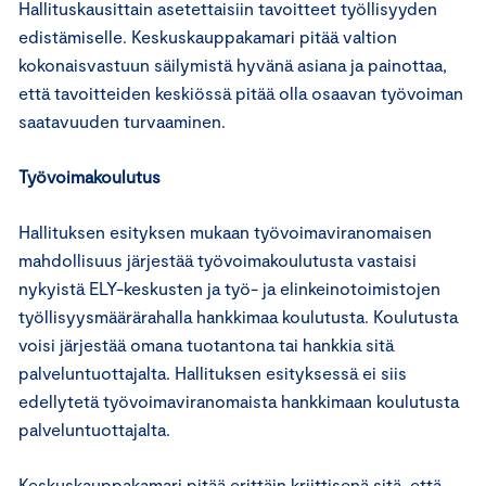
Hallituskausittain asetettaisiin tavoitteet työllisyyden
edistämiselle. Keskuskauppakamari pitää valtion
kokonaisvastuun säilymistä hyvänä asiana ja painottaa,
että tavoitteiden keskiössä pitää olla osaavan työvoiman
saatavuuden turvaaminen.
Työvoimakoulutus
Hallituksen esityksen mukaan työvoimaviranomaisen
mahdollisuus järjestää työvoimakoulutusta vastaisi
nykyistä ELY-keskusten ja työ- ja elinkeinotoimistojen
työllisyysmäärärahalla hankkimaa koulutusta. Koulutusta
voisi järjestää omana tuotantona tai hankkia sitä
palveluntuottajalta. Hallituksen esityksessä ei siis
edellytetä työvoimaviranomaista hankkimaan koulutusta
palveluntuottajalta.
Keskuskauppakamari pitää erittäin kriittisenä sitä, että