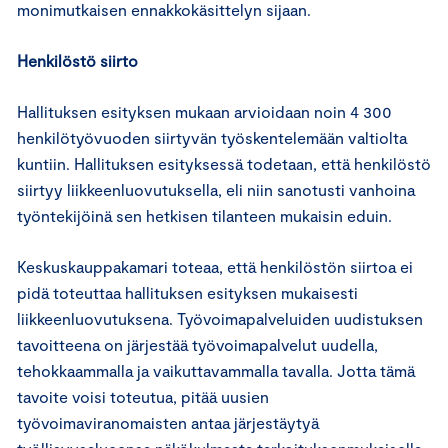
monimutkaisen ennakkokäsittelyn sijaan.
Henkilöstö siirto
Hallituksen esityksen mukaan arvioidaan noin 4 300
henkilötyövuoden siirtyvän työskentelemään valtiolta
kuntiin. Hallituksen esityksessä todetaan, että henkilöstö
siirtyy liikkeenluovutuksella, eli niin sanotusti vanhoina
työntekijöinä sen hetkisen tilanteen mukaisin eduin.
Keskuskauppakamari toteaa, että henkilöstön siirtoa ei
pidä toteuttaa hallituksen esityksen mukaisesti
liikkeenluovutuksena. Työvoimapalveluiden uudistuksen
tavoitteena on järjestää työvoimapalvelut uudella,
tehokkaammalla ja vaikuttavammalla tavalla. Jotta tämä
tavoite voisi toteutua, pitää uusien
työvoimaviranomaisten antaa järjestäytyä