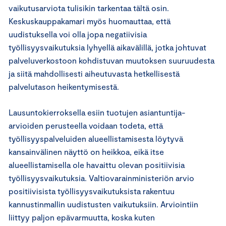
vaikutusarviota tulisikin tarkentaa tältä osin.
Keskuskauppakamari myös huomauttaa, että
uudistuksella voi olla jopa negatiivisia
työllisyysvaikutuksia lyhyellä aikavälillä, jotka johtuvat
palveluverkostoon kohdistuvan muutoksen suuruudesta
ja siitä mahdollisesti aiheutuvasta hetkellisestä
palvelutason heikentymisestä.
Lausuntokierroksella esiin tuotujen asiantuntija-
arvioiden perusteella voidaan todeta, että
työllisyyspalveluiden alueellistamisesta löytyvä
kansainvälinen näyttö on heikkoa, eikä itse
alueellistamisella ole havaittu olevan positiivisia
työllisyysvaikutuksia. Valtiovarainministeriön arvio
positiivisista työllisyysvaikutuksista rakentuu
kannustinmallin uudistusten vaikutuksiin. Arviointiin
liittyy paljon epävarmuutta, koska kuten