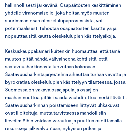
hallinnollisesti järkevänä. Osapäätösten keskittäminen
yhdelle viranomaiselle, joka hoitaa myös muuten
suurimman osan oleskelulupaprosessista, voi
potentiaalisesti tehostaa osapäätösten käsittelyä ja
nopeuttaa sitä kautta oleskelulupien käsittelyaikoja.
Keskuskauppakamari kuitenkin huomauttaa, että tämä
muutos pitää nähdä välivaiheena kohti sitä, että
saatavuusharkinnasta luovutaan kokonaan.
Saatavuusharkintajärjestelmä aiheuttaa turhaa viivettä ja
byrokratiaa oleskelulupien käsittelyyn tilanteessa, jossa
Suomessa on vakava osaajapula ja osaajien
maahanmuuttoa pitäisi saada vauhditettua merkittävästi.
Saatavuusharkinnan poistamiseen liittyvät uhkakuvat
ovat liioiteltuja, mutta tarvittaessa mahdollisiin
lieveilmiöihin voidaan varautua ja puuttua osoittamalla
resursseja jälkivalvontaan, nykyisen pitkän ja