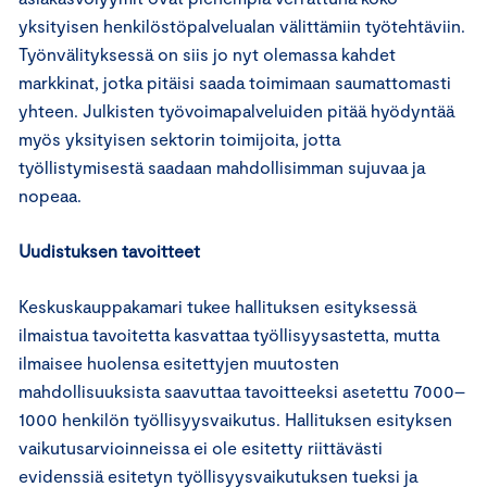
yksityisen henkilöstöpalvelualan välittämiin työtehtäviin.
Työnvälityksessä on siis jo nyt olemassa kahdet
markkinat, jotka pitäisi saada toimimaan saumattomasti
yhteen. Julkisten työvoimapalveluiden pitää hyödyntää
myös yksityisen sektorin toimijoita, jotta
työllistymisestä saadaan mahdollisimman sujuvaa ja
nopeaa.
Uudistuksen tavoitteet
Keskuskauppakamari tukee hallituksen esityksessä
ilmaistua tavoitetta kasvattaa työllisyysastetta, mutta
ilmaisee huolensa esitettyjen muutosten
mahdollisuuksista saavuttaa tavoitteeksi asetettu 7000–
1000 henkilön työllisyysvaikutus. Hallituksen esityksen
vaikutusarvioinneissa ei ole esitetty riittävästi
evidenssiä esitetyn työllisyysvaikutuksen tueksi ja