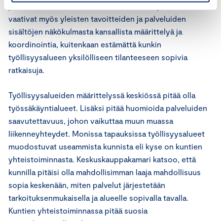
pitää olla riittävän suuria. Yhdenvertaiset palvelut
vaativat myös yleisten tavoitteiden ja palveluiden
sisältöjen näkökulmasta kansallista määrittelyä ja
koordinointia, kuitenkaan estämättä kunkin
työllisyysalueen yksilölliseen tilanteeseen sopivia
ratkaisuja.
Työllisyysalueiden määrittelyssä keskiössä pitää olla
työssäkäyntialueet. Lisäksi pitää huomioida palveluiden
saavutettavuus, johon vaikuttaa muun muassa
liikenneyhteydet. Monissa tapauksissa työllisyysalueet
muodostuvat useammista kunnista eli kyse on kuntien
yhteistoiminnasta. Keskuskauppakamari katsoo, että
kunnilla pitäisi olla mahdollisimman laaja mahdollisuus
sopia keskenään, miten palvelut järjestetään
tarkoituksenmukaisella ja alueelle sopivalla tavalla.
Kuntien yhteistoiminnassa pitää suosia