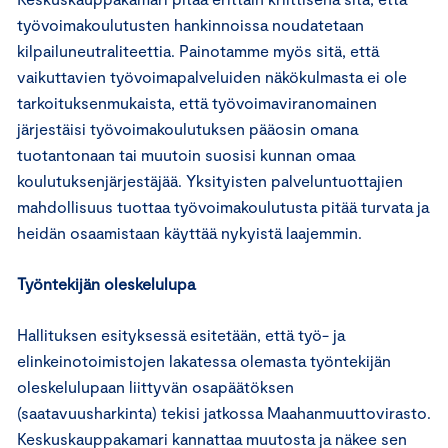
työvoimakoulutusten hankinnoissa noudatetaan
kilpailuneutraliteettia. Painotamme myös sitä, että
vaikuttavien työvoimapalveluiden näkökulmasta ei ole
tarkoituksenmukaista, että työvoimaviranomainen
järjestäisi työvoimakoulutuksen pääosin omana
tuotantonaan tai muutoin suosisi kunnan omaa
koulutuksenjärjestäjää. Yksityisten palveluntuottajien
mahdollisuus tuottaa työvoimakoulutusta pitää turvata ja
heidän osaamistaan käyttää nykyistä laajemmin.
Työntekijän oleskelulupa
Hallituksen esityksessä esitetään, että työ- ja
elinkeinotoimistojen lakatessa olemasta työntekijän
oleskelulupaan liittyvän osapäätöksen
(saatavuusharkinta) tekisi jatkossa Maahanmuuttovirasto.
Keskuskauppakamari kannattaa muutosta ja näkee sen