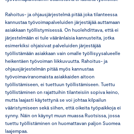
Rahoitus- ja ohjausjärjestelmä pitää joka tilanteessa
kannustaa työvoimapalveluiden järjestäjää auttamaan
asiakkaan työllistymisessä. On huolehdittava, että ei
järjestelmään ei tule vääränlaisia kannusteita, jotka
esimerkiksi ohjaisivat palveluiden järjestäjää
työllistämään asiakkaan vain omalle työllisyysalueelle
heikentäen työvoiman liikkuvuutta. Rahoitus- ja
ohjausjärjestelmän pitää myös kannustaa
työvoimaviranomaista asiakkaiden aitoon
työllistämiseen, ei tuettuun työllistämiseen. Tuettu
työllistäminen on rajattuihin tilanteisiin sopiva keino,
mutta laajasti käytettynä se voi johtaa kilpailun
vääristymiseen sekä siihen, että oikeita työpaikkoja ei
synny. Näin on käynyt muun muassa Ruotsissa, jossa
tuettu työllistäminen on huomattavan paljon Suomea
laajempaa.