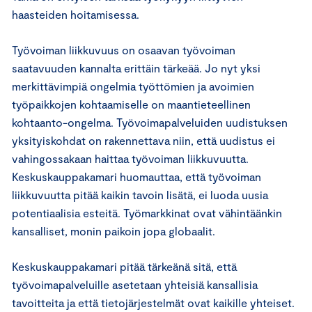
haasteiden hoitamisessa.
Työvoiman liikkuvuus on osaavan työvoiman
saatavuuden kannalta erittäin tärkeää. Jo nyt yksi
merkittävimpiä ongelmia työttömien ja avoimien
työpaikkojen kohtaamiselle on maantieteellinen
kohtaanto-ongelma. Työvoimapalveluiden uudistuksen
yksityiskohdat on rakennettava niin, että uudistus ei
vahingossakaan haittaa työvoiman liikkuvuutta.
Keskuskauppakamari huomauttaa, että työvoiman
liikkuvuutta pitää kaikin tavoin lisätä, ei luoda uusia
potentiaalisia esteitä. Työmarkkinat ovat vähintäänkin
kansalliset, monin paikoin jopa globaalit.
Keskuskauppakamari pitää tärkeänä sitä, että
työvoimapalveluille asetetaan yhteisiä kansallisia
tavoitteita ja että tietojärjestelmät ovat kaikille yhteiset.