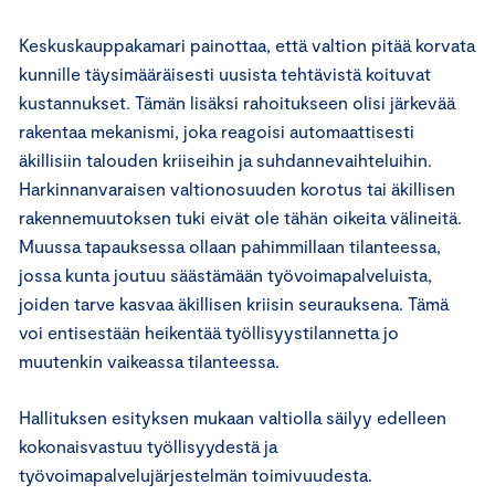
Keskuskauppakamari painottaa, että valtion pitää korvata
kunnille täysimääräisesti uusista tehtävistä koituvat
kustannukset. Tämän lisäksi rahoitukseen olisi järkevää
rakentaa mekanismi, joka reagoisi automaattisesti
äkillisiin talouden kriiseihin ja suhdannevaihteluihin.
Harkinnanvaraisen valtionosuuden korotus tai äkillisen
rakennemuutoksen tuki eivät ole tähän oikeita välineitä.
Muussa tapauksessa ollaan pahimmillaan tilanteessa,
jossa kunta joutuu säästämään työvoimapalveluista,
joiden tarve kasvaa äkillisen kriisin seurauksena. Tämä
voi entisestään heikentää työllisyystilannetta jo
muutenkin vaikeassa tilanteessa.
Hallituksen esityksen mukaan valtiolla säilyy edelleen
kokonaisvastuu työllisyydestä ja
työvoimapalvelujärjestelmän toimivuudesta.