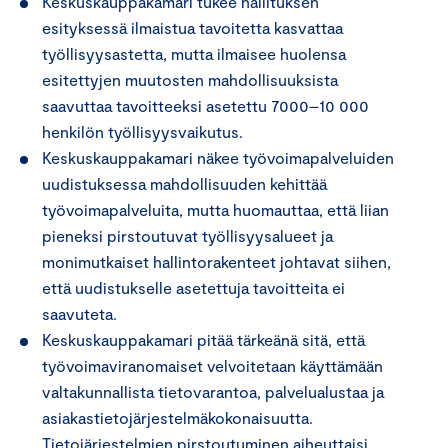
Keskuskauppakamari tukee hallituksen
esityksessä ilmaistua tavoitetta kasvattaa
työllisyysastetta, mutta ilmaisee huolensa
esitettyjen muutosten mahdollisuuksista
saavuttaa tavoitteeksi asetettu 7000–10 000
henkilön työllisyysvaikutus.
Keskuskauppakamari näkee työvoimapalveluiden
uudistuksessa mahdollisuuden kehittää
työvoimapalveluita, mutta huomauttaa, että liian
pieneksi pirstoutuvat työllisyysalueet ja
monimutkaiset hallintorakenteet johtavat siihen,
että uudistukselle asetettuja tavoitteita ei
saavuteta.
Keskuskauppakamari pitää tärkeänä sitä, että
työvoimaviranomaiset velvoitetaan käyttämään
valtakunnallista tietovarantoa, palvelualustaa ja
asiakastietojärjestelmäkokonaisuutta.
Tietojärjestelmien pirstoutuminen aiheuttaisi