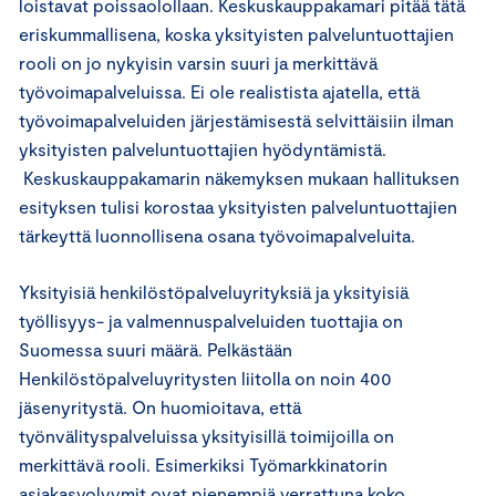
loistavat poissaolollaan. Keskuskauppakamari pitää tätä
eriskummallisena, koska yksityisten palveluntuottajien
rooli on jo nykyisin varsin suuri ja merkittävä
työvoimapalveluissa. Ei ole realistista ajatella, että
työvoimapalveluiden järjestämisestä selvittäisiin ilman
yksityisten palveluntuottajien hyödyntämistä.
Keskuskauppakamarin näkemyksen mukaan hallituksen
esityksen tulisi korostaa yksityisten palveluntuottajien
tärkeyttä luonnollisena osana työvoimapalveluita.
Yksityisiä henkilöstöpalveluyrityksiä ja yksityisiä
työllisyys- ja valmennuspalveluiden tuottajia on
Suomessa suuri määrä. Pelkästään
Henkilöstöpalveluyritysten liitolla on noin 400
jäsenyritystä. On huomioitava, että
työnvälityspalveluissa yksityisillä toimijoilla on
merkittävä rooli. Esimerkiksi Työmarkkinatorin
asiakasvolyymit ovat pienempiä verrattuna koko