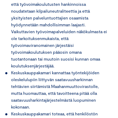
että työvoimakoulutusten hankinnoissa
noudatetaan kilpailuneutraliteettia ja että
yksityisten palveluntuottajien osaamista
hyödynnetään mahdollisimman laajasti.
Vaikuttavien työvoimapalveluiden näkökulmasta ei
ole tarkoituksenmukaista, että
työvoimaviranomainen järjestäisi
työvoimakoulutuksen pääosin omana
tuotantonaan tai muutoin suosisi kunnan omaa
koulutuksenjärjestäjää.
Keskuskauppakamari kannattaa työntekijöiden
oleskelulupiin liittyvän saatavuusharkinnan
tehtävien siirtämistä Maahanmuuttovirastolle,
mutta huomauttaa, että tavoitteena pitää olla
saatavuusharkintajärjestelmästä luopuminen
kokonaan.
Keskuskauppakamari toteaa, että henkilöstön