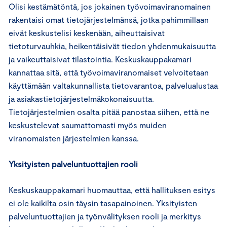
Olisi kestämätöntä, jos jokainen työvoimaviranomainen
rakentaisi omat tietojärjestelmänsä, jotka pahimmillaan
eivät keskustelisi keskenään, aiheuttaisivat
tietoturvauhkia, heikentäisivät tiedon yhdenmukaisuutta
ja vaikeuttaisivat tilastointia. Keskuskauppakamari
kannattaa sitä, että työvoimaviranomaiset velvoitetaan
käyttämään valtakunnallista tietovarantoa, palvelualustaa
ja asiakastietojärjestelmäkokonaisuutta.
Tietojärjestelmien osalta pitää panostaa siihen, että ne
keskustelevat saumattomasti myös muiden
viranomaisten järjestelmien kanssa.
Yksityisten palveluntuottajien rooli
Keskuskauppakamari huomauttaa, että hallituksen esitys
ei ole kaikilta osin täysin tasapainoinen. Yksityisten
palveluntuottajien ja työnvälityksen rooli ja merkitys