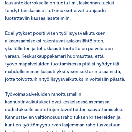
lausuntokierroksella on tuotu ilmi, laskennan tueksi
tehdyt tanskalaiset tutkimukset eivät pohjaudu
luotettaviin kausaaliasetelmiin.
Edellytykset positiivisen työllisyysvaikutuksen
aikaansaamiseksi rakentuvat asiakaslähtöisten,
yksilöllisten ja tehokkaasti tuotettujen palveluiden
varaan. Keskuskauppakamari huomauttaa, että
työvoimapalveluiden tuottamisessa pitäisi hyödyntää
mahdollisimman laajasti yksityisen sektorin osaamista,
jotta toivottuihin työllisyysvaikutuksiin voitaisiin päästä.
Työvoimapalveluiden rahoitusmallin
kannustinvaikutukset ovat keskeisessä asemassa
uudistukselle asetettujen tavoitteiden saavuttamiseksi.
Kannustavien valtionosuusrahoituksen kriteereiden ja
kuntien työttömyysturvan laajemman rahoitusvastuun