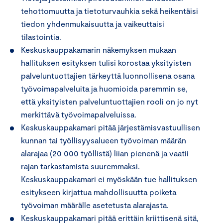
tehottomuutta ja tietoturvauhkia sekä heikentäisi
tiedon yhdenmukaisuutta ja vaikeuttaisi
tilastointia.
Keskuskauppakamarin näkemyksen mukaan
hallituksen esityksen tulisi korostaa yksityisten
palveluntuottajien tärkeyttä luonnollisena osana
työvoimapalveluita ja huomioida paremmin se,
että yksityisten palveluntuottajien rooli on jo nyt
merkittävä työvoimapalveluissa.
Keskuskauppakamari pitää järjestämisvastuullisen
kunnan tai työllisyysalueen työvoiman määrän
alarajaa (20 000 työllistä) liian pienenä ja vaatii
rajan tarkastamista suuremmaksi.
Keskuskauppakamari ei myöskään tue hallituksen
esitykseen kirjattua mahdollisuutta poiketa
työvoiman määrälle asetetusta alarajasta.
Keskuskauppakamari pitää erittäin kriittisenä sitä,