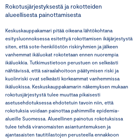
Rokotusjärjestyksestä ja rokotteiden
alueellisesta painottamisesta
Keskuskauppakamari pitää oikeana lähtökohtana
esitysluonnoksessa esitettyä rokottamisen ikäjärjestystä
siten, että sote-henkilöstön riskiryhmien ja jälkeen
vanhemmat ikäluokat rokotetaan ennen nuorempia
ikäluokkia. Tutkimustietoon perustuen on selkeästi
nähtävissä, että sairaalahoitoon päätymisen riski ja
kuolinriski ovat selkeästi korkeammat vanhemmissa
ikäluokissa. Keskuskauppakamarin näkemyksen mukaan
rokotusjärjestystä tulee muuttaa pikaisesti
asetusehdotuksessa ehdotetuin tavoin niin, että
rokotuksia voidaan painottaa pahimmille epidemia-
alueille Suomessa. Alueellinen painotus rokotuksissa
tulee tehdä viranomaisten asiantuntemuksen ja
ajantasaisten tautitilastojen perusteella ennakkoon