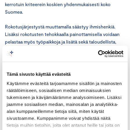
kerrotuin kriteerein koskien yhdenmukaisesti koko
Suomea.
Rokotusjärjestystä muuttamalla säästyy ihmishenkiä.
Lisäksi rokotusten tehokkaalla painottamisella voidaan
pelastaa myös työpaikkoja ja lisätä sekä taloudellista,
että inhimillistä hyvinvointia. Kymmeniä tuhansia
suomalaisia on lomautettuina tai irtisanottuina työstään
pandemian takia. Heidän ja koko maan edun takia virus
pitää taltuttaa mahdollisimman nopeasti, johon
Tämä sivusto käyttää evästeitä
rokotusten alueellinen painottaminen on hyvä apu.
Käytämme evästeitä tarjoamamme sisällön ja mainosten
räätälöimiseen, sosiaalisen median ominaisuuksien
Keskuskauppakamari pitää äärimmäisen valitettavana,
tukemiseen ja kävijämäärämme analysoimiseen. Lisäksi
että alueellisesta painottamisesta ei ole päätetty jo
jaamme sosiaalisen median, mainosalan ja analytiikka-
aikaisemmassa vaiheessa osana tautitilanteen hoitoa.
alan kumppaneillemme tietoja siitä, miten käytät
Keskuskauppakamarin mielestä painotus pitäisikin
sivustoamme. Kumppanimme voivat yhdistää näitä
saattaa voimaan jo riskiryhmien rokottamisen aikana
tietoja muihin tietoihin, joita olet antanut heille tai joita on