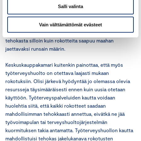
Salli valinta
Keskuskauppakamari kannattaa asetusehdotuksessa
esitettyä rokotuksen antamisoikeuden laajentamista.
Vain välttämättömät evästeet
Tällä tavoin voidaan varmistaa, että rokotejakelu on
tehokasta silloin kuin rokotteita saapuu maahan
jaettavaksi runsain määrin.
Keskuskauppakamari kuitenkin painottaa, että myös
työterveyshuolto on otettava laajasti mukaan
rokotuksiin. Olisi järkevä hyödyntää jo olemassa olevia
resursseja täysimääräisesti ennen kuin uusia otetaan
käyttöön. Työterveyspalveluiden kautta voidaan
huolehtia siitä, että kaikki rokotteet saadaan
mahdollisimman tehokkaasti annettua, eivätkä ne jää
työvoimapulan tai terveyshuoltojärjestelmän
kuormituksen takia antamatta. Työterveyshuollon kautta
mahdollistuisi tehokas jakelukanava rokotusten