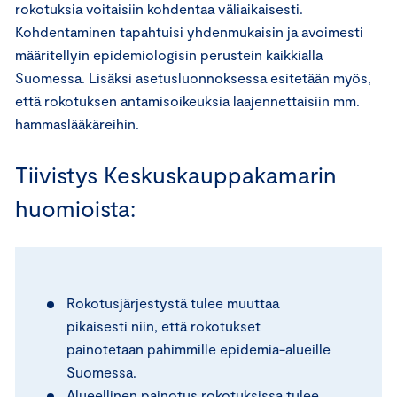
rokotuksia voitaisiin kohdentaa väliaikaisesti.
Kohdentaminen tapahtuisi yhdenmukaisin ja avoimesti
määritellyin epidemiologisin perustein kaikkialla
Suomessa. Lisäksi asetusluonnoksessa esitetään myös,
että rokotuksen antamisoikeuksia laajennettaisiin mm.
hammaslääkäreihin.
Tiivistys Keskuskauppakamarin
huomioista:
Rokotusjärjestystä tulee muuttaa
pikaisesti niin, että rokotukset
painotetaan pahimmille epidemia-alueille
Suomessa.
Alueellinen painotus rokotuksissa tulee