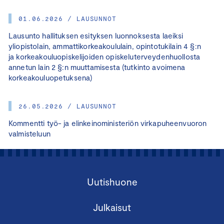
01.06.2026 / LAUSUNNOT
Lausunto hallituksen esityksen luonnoksesta laeiksi
yliopistolain, ammattikorkeakoululain, opintotukilain 4 §:n
ja korkeakouluopiskelijoiden opiskeluterveydenhuollosta
annetun lain 2 §:n muuttamisesta (tutkinto avoimena
korkeakouluopetuksena)
26.05.2026 / LAUSUNNOT
Kommentti työ- ja elinkeinoministeriön virkapuheenvuoron
valmisteluun
Uutishuone
Julkaisut