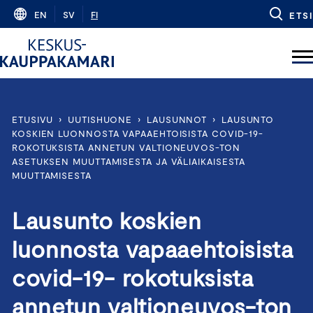
Skip
EN
SV
FI
ETSI
to
content
ETUSIVU
›
UUTISHUONE
›
LAUSUNNOT
›
LAUSUNTO
KOSKIEN LUONNOSTA VAPAAEHTOISISTA COVID-19-
ROKOTUKSISTA ANNETUN VALTIONEUVOS-TON
ASETUKSEN MUUTTAMISESTA JA VÄLIAIKAISESTA
MUUTTAMISESTA
Lausunto koskien
luonnosta vapaaehtoisista
covid-19- rokotuksista
annetun valtioneuvos-ton