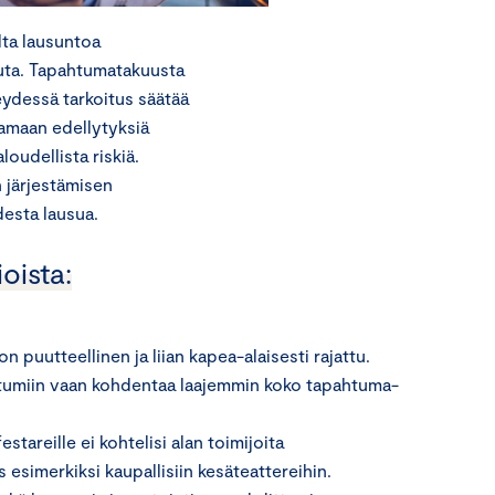
lta lausuntoa
uta. Tapahtumatakuusta
ydessä tarkoitus säätää
tamaan edellytyksiä
oudellista riskiä.
 järjestämisen
esta lausua.
oista:
puutteellinen ja liian kapea-alaisesti rajattu.
ahtumiin vaan kohdentaa laajemmin koko tapahtuma-
areille ei kohtelisi alan toimijoita
 esimerkiksi kaupallisiin kesäteattereihin.