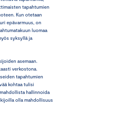
attimaisten tapahtumien
uoteen. Kun otetaan
uuri epävarmuus, on
Tapahtumatakuun luomaa
yös syksyllä ja
kijoiden asemaan.
kaasti verkostona.
 useiden tapahtumien
vää kohtaa tulisi
mahdollista hallinnoida
kkijoilla olla mahdollisuus