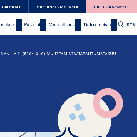
TIJAHAKU
HAE ANSIOMERKKIÄ
LIITY JÄSENEKSI
nnukset
Palvelut
Vastuullisuus
Tietoa meistä
ETSI
VAN LAIN (508/2020) MUUTTAMISTA/TAPAHTUMATAKUU