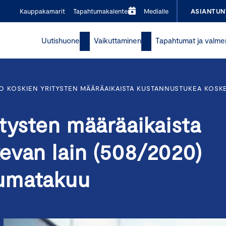
Kauppakamarit
Tapahtumakalenteri
Medialle
ASIANTUN
Uutishuone
Vaikuttaminen
Tapahtumat ja valme
O KOSKIEN YRITYSTEN MÄÄRÄAIKAISTA KUSTANNUSTUKEA KOSKE
tysten määräaikaista
evan lain (508/2020)
umatakuu