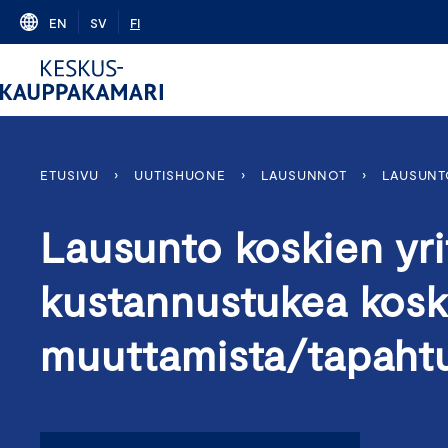
Skip
EN
SV
FI
to
content
ETUSIVU
›
UUTISHUONE
›
LAUSUNNOT
›
LAUSUNT
Lausunto koskien yri
kustannustukea kosk
muuttamista/tapaht