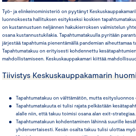
Työ- ja elinkeinoministeriö on pyytänyt Keskuskauppakamari
luonnoksesta hallituksen esitykseksi koskien tapahtumataku
on kustannustuen neljännen hakukierroksen valmistelun yhte
osana kustannustukilakia. Tapahtumatakuulla pyritään paran
järjestää tapahtumia pienentämällä pandemian aiheuttamaa tal
Tapahtumatakuu on erityisesti kohdennettu kesätapahtumien
mahdollistamiseen. Keskuskauppakamari kiittää mahdollisuud
Tiivistys Keskuskauppakamarin huomi
Tapahtumatakuu on välttämätön, mutta esitysluonnos on 
Tapahtumatakuuta ei tulisi rajata pelkästään kesätap
alalle niin, että takuu toimisi osana alan exit-strategiaa.
Tapahtumatakuun kohdentaminen lähinnä suurille kesäfest
yhdenvertaisesti. Kesän osalta takuu tulisi ulottaa myös