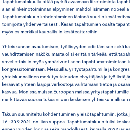
Tapahtumatakuulla pitää pyrkiä avaamaan liiketoiminta tapaht
alan elinkeinotoiminnan elpyminen mahdollisimman nopealla a
Tapahtumatakuun kohdentaminen lähinnä suuriin kesäfestivaale
toimijoita yhdenvertaisesti. Kesän tapahtumien osalta tapaht
myös esimerkiksi kaupallisiin kesäteattereihin.
Yhteiskunnan avautumisen, työllisyyden edistämisen sekä kas
vauhdittamisen näkökulmasta olisi erittäin tärkeää, että tap
sovellettaisiin myös ympärivuotiseen tapahtumatoimintaan 
kongressitoimintaan. Messuilla, yritystapahtumilla ja kongress
yhteiskunnallinen merkitys talouden elvyttäjänä ja työllistä
keräävät yhteen laajoja verkostoja vaihtamaan tietoa ja osaa
kasvua. Monissa muissa Euroopan maissa yritystapahtumille
merkittävää suoraa tukea niiden keskeisen yhteiskunnallisen 
Takuun suunniteltu kohdentuminen yleisötapahtumiin, jotka j
1.6.-30.9.2021, on liian suppea. Tapahtumatakuun tulisi koske
ennen vuoden loppua sekä mahdollisesti keväällä 2022 järjes