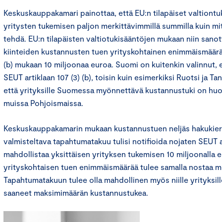
Keskuskauppakamari painottaa, että EU:n tilapäiset valtiont
yritysten tukemisen paljon merkittävimmillä summilla kuin m
tehdä. EU:n tilapäisten valtiotukisääntöjen mukaan niin sano
kiinteiden kustannusten tuen yrityskohtainen enimmäismäärä 
(b) mukaan 10 miljoonaa euroa. Suomi on kuitenkin valinnut, 
SEUT artiklaan 107 (3) (b), toisin kuin esimerkiksi Ruotsi ja Tan
että yrityksille Suomessa myönnettävä kustannustuki on hu
muissa Pohjoismaissa.
Keskuskauppakamarin mukaan kustannustuen neljäs hakukier
valmisteltava tapahtumatakuu tulisi notifioida nojaten SEUT art
mahdollistaa yksittäisen yrityksen tukemisen 10 miljoonalla 
yrityskohtaisen tuen enimmäismäärää tulee samalla nostaa me
Tapahtumatakuun tulee olla mahdollinen myös niille yrityksill
saaneet maksimimäärän kustannustukea.