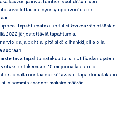
ekä kasvun ja investointien vauhdittamisen
uuta sovellettaisiin myös ympärivuotiseen
taan.
n suppea. Tapahtumatakuun tulisi koskea vähintäänkin
lä 2022 järjestettäviä tapahtumia.
arvioida ja pohtia, pitäisikö alihankkijoilla olla
a suoraan.
isteltava tapahtumatakuu tulisi notifioida nojaten
n yrityksen tukemisen 10 miljoonalla eurolla.
ulee samalla nostaa merkittävästi. Tapahtumatakuun
ovat aikaisemmin saaneet maksimimäärän