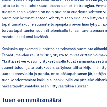
jotta se toimisi tehokkaasti osana alan exit-strategiaa. Amm
tuottamisen aikajänne on noin puolesta vuodesta kahteen v
huomioon koronatilanteen kehittymiseen edelleen liittyvä s
tapahtumatakuulle suunniteltu ajanjakso aivan liian lyhyt. 
turvaa tapahtumien suunnittelemiselle tullaan tarvitsemaan m
mahdollisesti ensi keväänä.
Keskuskauppakamari kiinnittää esityksessä huomiota alihank
Tapahtuma-alan reilut 3000 yritystä toimivat erittäin voimak
Yksittäiset verkoston yritykset osallistuvat samanaikaisesti
suunnitteluun ja toteutukseen. Esityksen alihankkijoihin liitty
uudelleenarvioida ja pohtia, onko päätapahtuman järjestäjän 
tuen kohdentamista kaikille alihankkijoille vai pitäisikö alihan
hakea tapahtumatakuuseen liittyvää tukea suoraan.
Tuen enimmäismäärä