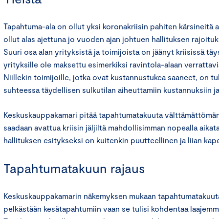
Tapahtuma-ala on ollut yksi koronakriisin pahiten kärsineitä al
ollut alas ajettuna jo vuoden ajan johtuen hallituksen rajoituk
Suuri osa alan yrityksistä ja toimijoista on jäänyt kriisissä täy
yrityksille ole maksettu esimerkiksi ravintola-alaan verrattav
Niillekin toimijoille, jotka ovat kustannustukea saaneet, on tu
suhteessa täydellisen sulkutilan aiheuttamiin kustannuksiin j
Keskuskauppakamari pitää tapahtumatakuuta välttämättömänä
saadaan avattua kriisin jäljiltä mahdollisimman nopealla aikat
hallituksen esitykseksi on kuitenkin puutteellinen ja liian kape
Tapahtumatakuun rajaus
Keskuskauppakamarin näkemyksen mukaan tapahtumatakuuta 
pelkästään kesätapahtumiin vaan se tulisi kohdentaa laajemm