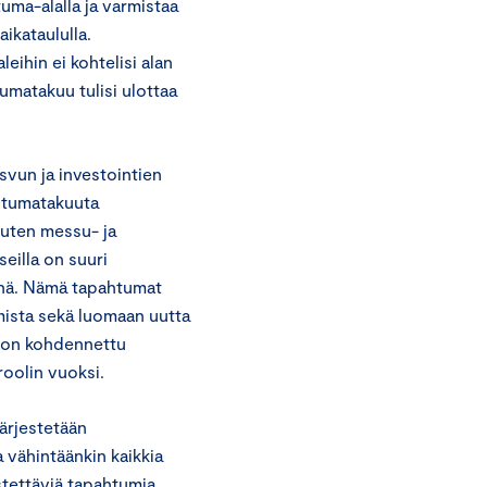
uma-alalla ja varmistaa
ikataululla.
ihin ei kohtelisi alan
umatakuu tulisi ulottaa
vun ja investointien
ahtumatakuuta
kuten messu- ja
eilla on suuri
jänä. Nämä tapahtumat
mista sekä luomaan uutta
 on kohdennettu
roolin vuoksi.
ärjestetään
a vähintäänkin kaikkia
tettäviä tapahtumia,