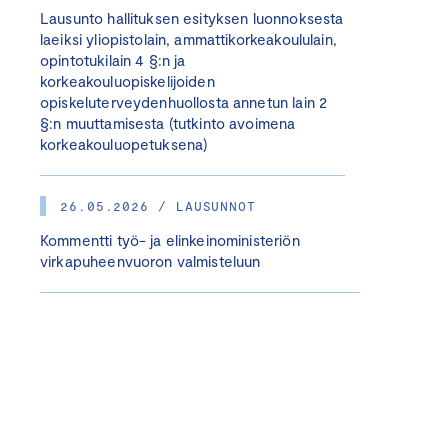
Lausunto hallituksen esityksen luonnoksesta
laeiksi yliopistolain, ammattikorkeakoululain,
opintotukilain 4 §:n ja
korkeakouluopiskelijoiden
opiskeluterveydenhuollosta annetun lain 2
§:n muuttamisesta (tutkinto avoimena
korkeakouluopetuksena)
26.05.2026 / LAUSUNNOT
Kommentti työ- ja elinkeinoministeriön
virkapuheenvuoron valmisteluun