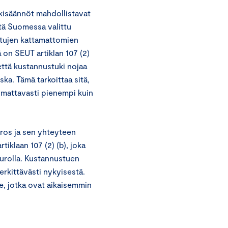
ukisäännöt mahdollistavat
itä Suomessa valittu
ttujen kattamattomien
on SEUT artiklan 107 (2)
että kustannustuki nojaa
ska. Tämä tarkoittaa sitä,
omattavasti pienempi kuin
ros ja sen yhteyteen
iklaan 107 (2) (b), joka
eurolla. Kustannustuen
rkittävästi nykyisestä.
e, jotka ovat aikaisemmin