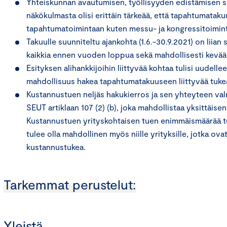
Yhteiskunnan avautumisen, työllisyyden edistämisen s
näkökulmasta olisi erittäin tärkeää, että tapahtumatak
tapahtumatoimintaan kuten messu- ja kongressitoimin
Takuulle suunniteltu ajankohta (1.6.-30.9.2021) on liia
kaikkia ennen vuoden loppua sekä mahdollisesti kevääl
Esityksen alihankkijoihin liittyvää kohtaa tulisi uudelleen
mahdollisuus hakea tapahtumatakuuseen liittyvää tuke
Kustannustuen neljäs hakukierros ja sen yhteyteen valm
SEUT artiklaan 107 (2) (b), joka mahdollistaa yksittäise
Kustannustuen yrityskohtaisen tuen enimmäismäärää t
tulee olla mahdollinen myös niille yrityksille, jotka 
kustannustukea.
Tarkemmat perustelut:
Yleistä