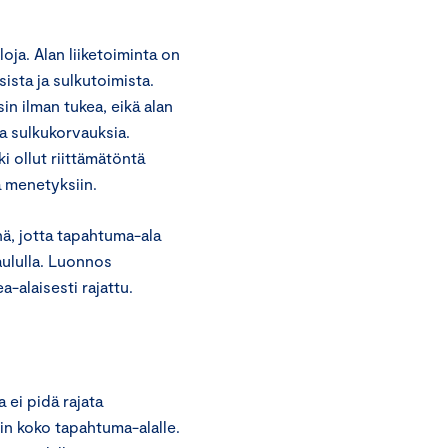
oja. Alan liiketoiminta on
sista ja sulkutoimista.
sin ilman tukea, eikä alan
ia sulkukorvauksia.
ki ollut riittämätöntä
a menetyksiin.
, jotta tapahtuma-ala
aululla. Luonnos
a-alaisesti rajattu.
ei pidä rajata
in koko tapahtuma-alalle.