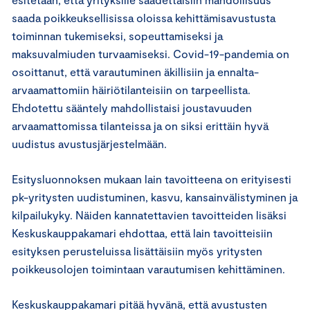
saada poikkeuksellisissa oloissa kehittämisavustusta
toiminnan tukemiseksi, sopeuttamiseksi ja
maksuvalmiuden turvaamiseksi. Covid-19-pandemia on
osoittanut, että varautuminen äkillisiin ja ennalta-
arvaamattomiin häiriötilanteisiin on tarpeellista.
Ehdotettu sääntely mahdollistaisi joustavuuden
arvaamattomissa tilanteissa ja on siksi erittäin hyvä
uudistus avustusjärjestelmään.
Esitysluonnoksen mukaan lain tavoitteena on erityisesti
pk-yritysten uudistuminen, kasvu, kansainvälistyminen ja
kilpailukyky. Näiden kannatettavien tavoitteiden lisäksi
Keskuskauppakamari ehdottaa, että lain tavoitteisiin
esityksen perusteluissa lisättäisiin myös yritysten
poikkeusolojen toimintaan varautumisen kehittäminen.
Keskuskauppakamari pitää hyvänä, että avustusten