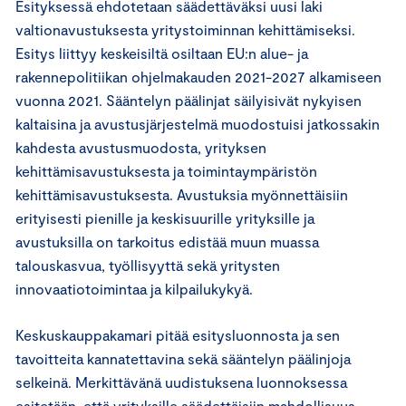
Esityksessä ehdotetaan säädettäväksi uusi laki
valtionavustuksesta yritystoiminnan kehittämiseksi.
Esitys liittyy keskeisiltä osiltaan EU:n alue- ja
rakennepolitiikan ohjelmakauden 2021-2027 alkamiseen
vuonna 2021. Sääntelyn päälinjat säilyisivät nykyisen
kaltaisina ja avustusjärjestelmä muodostuisi jatkossakin
kahdesta avustusmuodosta, yrityksen
kehittämisavustuksesta ja toimintaympäristön
kehittämisavustuksesta. Avustuksia myönnettäisiin
erityisesti pienille ja keskisuurille yrityksille ja
avustuksilla on tarkoitus edistää muun muassa
talouskasvua, työllisyyttä sekä yritysten
innovaatiotoimintaa ja kilpailukykyä.
Keskuskauppakamari pitää esitysluonnosta ja sen
tavoitteita kannatettavina sekä sääntelyn päälinjoja
selkeinä. Merkittävänä uudistuksena luonnoksessa
esitetään, että yrityksille säädettäisiin mahdollisuus