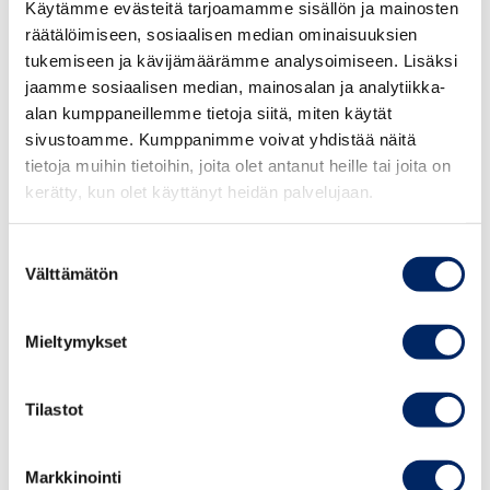
Käytämme evästeitä tarjoamamme sisällön ja mainosten
Keskuskauppakamari toivoo, että sidosryhmiä kuullaan
räätälöimiseen, sosiaalisen median ominaisuuksien
mahdollisimman varhaisessa vaiheessa asetuksia
tukemiseen ja kävijämäärämme analysoimiseen. Lisäksi
valmisteltaessa, jotta myös asetusten valmistelu voidaan
jaamme sosiaalisen median, mainosalan ja analytiikka-
toteuttaa mahdollisimman laajaan tietopohjaan
alan kumppaneillemme tietoja siitä, miten käytät
perustuen.
sivustoamme. Kumppanimme voivat yhdistää näitä
tietoja muihin tietoihin, joita olet antanut heille tai joita on
Lopuksi Keskuskauppakamari haluaa kiinnittää huomiota
kerätty, kun olet käyttänyt heidän palvelujaan.
avustusjärjestelmän käyttöön liittyvien ohjeistusten
selkeyteen sekä tarpeeseen minimoida avustusten
Suostumuksen
käyttöön liittyvä hallinnollinen byrokratia. Esitettyyn
Välttämätön
valinta
lainsäädäntöön liittyvän ohjeistuksen ja käytännön
prosessien valmistelussa on pyrittävä asiakaslähtöiseen
Mieltymykset
palvelumuotoiluun niin, että avustusjärjestelmä on
mahdollisimman selkeä ja helppokäyttöinen.
Tilastot
Markkinointi