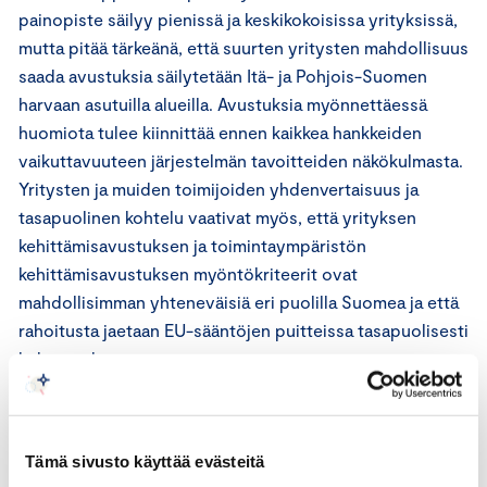
painopiste säilyy pienissä ja keskikokoisissa yrityksissä,
mutta pitää tärkeänä, että suurten yritysten mahdollisuus
saada avustuksia säilytetään Itä- ja Pohjois-Suomen
harvaan asutuilla alueilla. Avustuksia myönnettäessä
huomiota tulee kiinnittää ennen kaikkea hankkeiden
vaikuttavuuteen järjestelmän tavoitteiden näkökulmasta.
Yritysten ja muiden toimijoiden yhdenvertaisuus ja
tasapuolinen kohtelu vaativat myös, että yrityksen
kehittämisavustuksen ja toimintaympäristön
kehittämisavustuksen myöntökriteerit ovat
mahdollisimman yhteneväisiä eri puolilla Suomea ja että
rahoitusta jaetaan EU-sääntöjen puitteissa tasapuolisesti
koko maahan.
Lakiluonnos määrittelee sääntelyn päälinjat selkeästi,
mutta jättää merkittävän määrän mahdollisia
Tämä sivusto käyttää evästeitä
yksityiskohtia päätettäväksi asetustasolla.