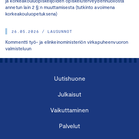
ja korkeakouluopiskelijoiden opiskeluterveydenhuollosta
annetun lain 2 §:n muuttamisesta (tutkinto avoimena
korkeakouluopetuksena)
26.05.2026 / LAUSUNNOT
Kommentti työ- ja elinkeinoministeriön virkapuheenvuoron
valmisteluun
Uutishuone
Julkaisut
Vaikuttaminen
Palvelut