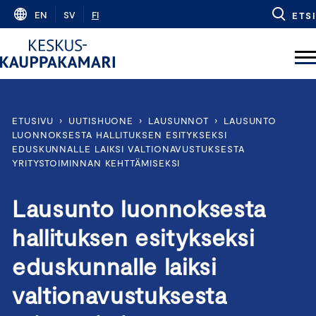
Skip
EN
SV
FI
ETSI
to
content
ETUSIVU
›
UUTISHUONE
›
LAUSUNNOT
›
LAUSUNTO
LUONNOKSESTA HALLITUKSEN ESITYKSEKSI
EDUSKUNNALLE LAIKSI VALTIONAVUSTUKSESTA
YRITYSTOIMINNAN KEHTTÄMISEKSI
Lausunto luonnoksesta
hallituksen esitykseksi
eduskunnalle laiksi
valtionavustuksesta