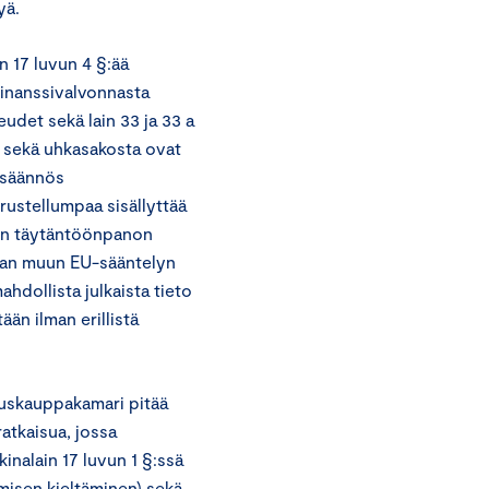
yä.
 17 luvun 4 §:ää
inanssivalvonnasta
eudet sekä lain 33 ja 33 a
 sekä uhkasakosta ovat
s säännös
erustellumpaa sisällyttää
lyn täytäntöönpanon
aan muun EU-sääntelyn
dollista julkaista tieto
än ilman erillistä
kuskauppakamari pitää
atkaisua, jossa
inalain 17 luvun 1 §:ssä
amisen kieltäminen) sekä