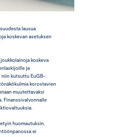
isuudesta lausua
noja koskevan asetuksen
 joukkolainoja koskeva
laskijoille ja
 niin kutsuttu EuGB-
stönäkökulmia korostavien
tetaan muutettavaksi
a. Finanssivalvonnalle
ktiovaltuuksia.
etyin huomautuksin.
äntöönpanossa ei