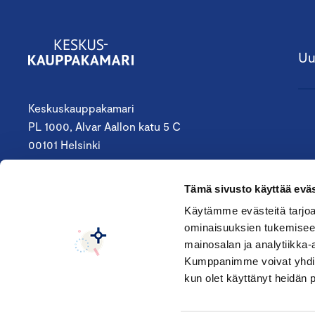
Uu
Keskuskauppakamari
PL 1000, Alvar Aallon katu 5 C
00101 Helsinki
09 4242 6200
Tämä sivusto käyttää eväs
keskuskauppakamari@chamber.fi
Käytämme evästeitä tarjoa
Seuraa meitä:
ominaisuuksien tukemisee
mainosalan ja analytiikka-
Kumppanimme voivat yhdistää 
kun olet käyttänyt heidän 