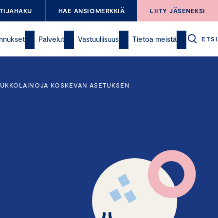
TIJAHAKU
HAE ANSIOMERKKIÄ
LIITY JÄSENEKSI
nnukset
Palvelut
Vastuullisuus
Tietoa meistä
ETSI
JOUKKOLAINOJA KOSKEVAN ASETUKSEN