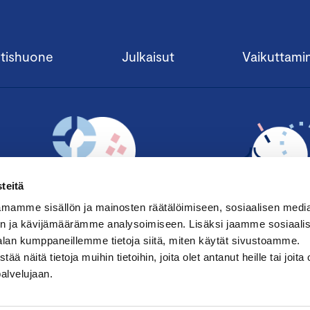
tishuone
Julkaisut
Vaikuttami
teitä
mamme sisällön ja mainosten räätälöimiseen, sosiaalisen medi
n ja kävijämäärämme analysoimiseen. Lisäksi jaamme sosiaali
alan kumppaneillemme tietoja siitä, miten käytät sivustoamme.
TILAA UUTISKIRJE ›
LIITY JÄSENE
näitä tietoja muihin tietoihin, joita olet antanut heille tai joita 
palvelujaan.