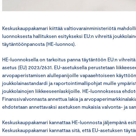
Keskuskauppakamari kiittää valtiovarainministeriötä mahdoll
luonnoksesta hallituksen esitykseksi EU:n vihreitä joukkolai
täytäntöönpanosta (HE-luonnos).
HE-luonnoksella on tarkoitus panna täytäntöön EU:n vihreitä
asetus (EU) 2023/2631. EU-asetuksella perustetaan liikkeeseen
arvopaperistamisen alullepanijoille vapaaehtoiseen käyttöön
joukkolainastandardi ja raportointimallipohjat muille ympäri
joukkolainojen liikkeeseenlaskijoille. HE-luonnoksessa ehdo
Finanssivalvonnasta annettua lakia ja arvopaperimarkkinalaki
ehdotetaan annettavaksi asetuksen mukaisia valvonta- ja san
Keskuskauppakamari kannattaa HE-luonnosta jäljempänä esit
Keskuskauppakamari kannattaa sitä, että EU-asetuksen täyt