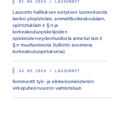
01.06.2026 / LAUSUNNOT
Lausunto hallituksen esityksen luonnoksesta
laeiksi yliopistolain, ammattikorkeakoululain,
opintotukilain 4 §:n ja
korkeakouluopiskelijoiden
opiskeluterveydenhuollosta annetun lain 2
§:n muuttamisesta (tutkinto avoimena
korkeakouluopetuksena)
26.05.2026 / LAUSUNNOT
Kommentti työ- ja elinkeinoministeriön
virkapuheenvuoron valmisteluun