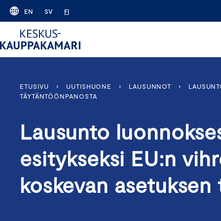
Skip
EN
SV
FI
to
content
ETUSIVU
›
UUTISHUONE
›
LAUSUNNOT
›
LAUSUNT
TÄYTÄNTÖÖNPANOSTA
Lausunto luonnokses
esitykseksi EU:n vihr
koskevan asetuksen