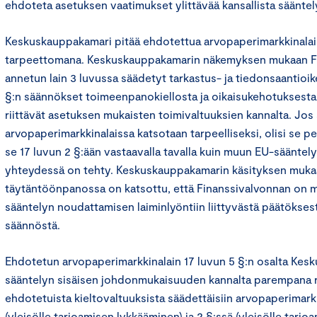
ehdoteta asetuksen vaatimukset ylittävää kansallista sääntel
Keskuskauppakamari pitää ehdotettua arvopaperimarkkinalain
tarpeettomana. Keskuskauppakamarin näkemyksen mukaan F
annetun lain 3 luvussa säädetyt tarkastus- ja tiedonsaantioik
§:n säännökset toimeenpanokiellosta ja oikaisukehotuksesta
riittävät asetuksen mukaisten toimivaltuuksien kannalta. Jo
arvopaperimarkkinalaissa katsotaan tarpeelliseksi, olisi se p
se 17 luvun 2 §:ään vastaavalla tavalla kuin muun EU-säänte
yhteydessä on tehty. Keskuskauppakamarin käsityksen muk
täytäntöönpanossa on katsottu, että Finanssivalvonnan on mah
sääntelyn noudattamisen laiminlyöntiin liittyvästä päätöksestä
säännöstä.
Ehdotetun arvopaperimarkkinalain 17 luvun 5 §:n osalta Kes
sääntelyn sisäisen johdonmukaisuuden kannalta parempana r
ehdotetuista kieltovaltuuksista säädettäisiin arvopaperimarkk
(yleisölle tarjoamisen lykkääminen) ja 2 §:ssä (yleisölle tarjo