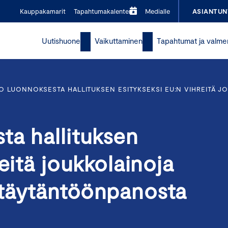
Kauppakamarit
Tapahtumakalenteri
Medialle
ASIANTUN
Uutishuone
Vaikuttaminen
Tapahtumat ja valme
O LUONNOKSESTA HALLITUKSEN ESITYKSEKSI EU:N VIHREITÄ 
ta hallituksen
eitä joukkolainoja
 täytäntöönpanosta