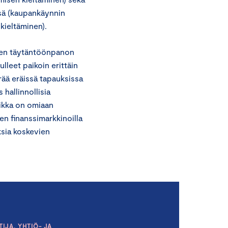
ssä (kaupankäynnin
kieltäminen).
ten täytäntöönpanon
lleet paikoin erittäin
ää eräissä tapauksissa
 hallinnollisia
iikka on omiaan
en finanssimarkkinoilla
ksia koskevien
IJA, YHTIÖ- JA