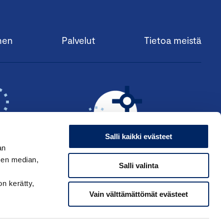
nen
Palvelut
Tietoa meistä
Salli kaikki evästeet
an
sen median,
Salli valinta
KSI ›
HAE ANSIOMERKKIÄ ›
on kerätty,
Vain välttämättömät evästeet