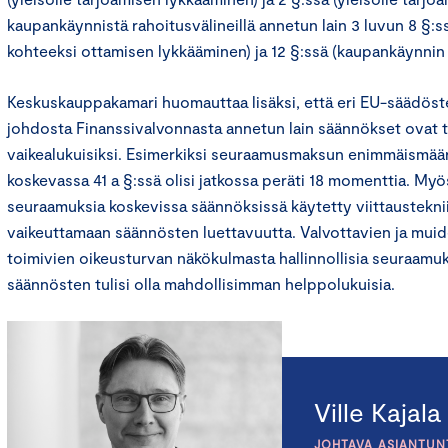
kaupankäynnistä rahoitusvälineillä annetun lain 3 luvun 8 §:
kohteeksi ottamisen lykkääminen) ja 12 §:ssä (kaupankäynnin 
Keskuskauppakamari huomauttaa lisäksi, että eri EU-säädös
johdosta Finanssivalvonnasta annetun lain säännökset ovat tu
vaikealukuisiksi. Esimerkiksi seuraamusmaksun enimmäismäär
koskevassa 41 a §:ssä olisi jatkossa peräti 18 momenttia. Myös
seuraamuksia koskevissa säännöksissä käytetty viittaustekn
vaikeuttamaan säännösten luettavuutta. Valvottavien ja muid
toimivien oikeusturvan näkökulmasta hallinnollisia seuraamu
säännösten tulisi olla mahdollisimman helppolukuisia.
Ville Kajala
JOHTAVA ASIANTUNT