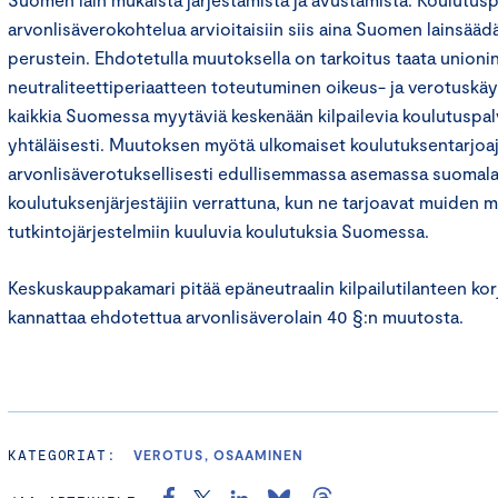
arvonlisäverokohtelua arvioitaisiin siis aina Suomen lainsää
perustein. Ehdotetulla muutoksella on tarkoitus taata union
neutraliteettiperiaatteen toteutuminen oikeus- ja verotuskäy
kaikkia Suomessa myytäviä keskenään kilpailevia koulutuspalv
yhtäläisesti. Muutoksen myötä ulkomaiset koulutuksentarjoaja
arvonlisäverotuksellisesti edullisemmassa asemassa suomala
koulutuksenjärjestäjiin verrattuna, kun ne tarjoavat muiden 
tutkintojärjestelmiin kuuluvia koulutuksia Suomessa.
Keskuskauppakamari pitää epäneutraalin kilpailutilanteen kor
kannattaa ehdotettua arvonlisäverolain 40 §:n muutosta.
KATEGORIAT:
VEROTUS, OSAAMINEN