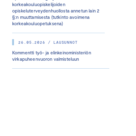
korkeakouluopiskelijoiden
opiskeluterveydenhuollosta annetun lain 2
§:n muuttamisesta (tutkinto avoimena
korkeakouluopetuksena)
26.05.2026 / LAUSUNNOT
Kommentti työ- ja elinkeinoministeriön
virkapuheenvuoron valmisteluun