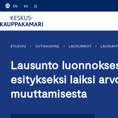
Skip
EN
SV
FI
to
content
ETUSIVU
›
UUTISHUONE
›
LAUSUNNOT
›
LAUSUNT
Lausunto luonnokses
esitykseksi laiksi ar
muuttamisesta