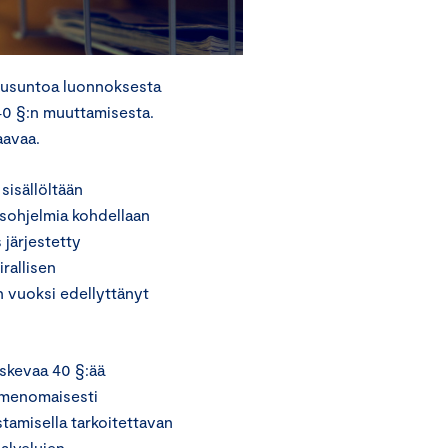
lausuntoa luonnoksesta
 40 §:n muuttamisesta.
aavaa.
sisällöltään
sohjelmia kohdellaan
 järjestetty
rallisen
 vuoksi edellyttänyt
oskevaa 40 §:ää
nimenomaisesti
ustamisella tarkoitettavan
alvelujen