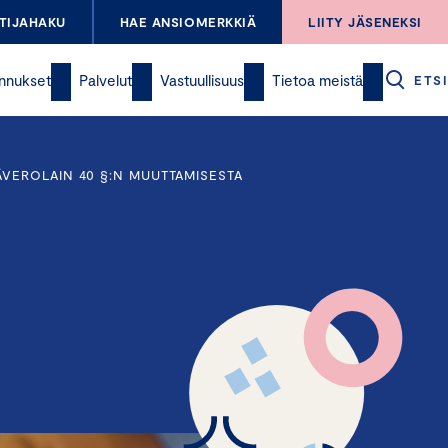
TIJAHAKU
HAE ANSIOMERKKIÄ
LIITY JÄSENEKSI
nnukset
Palvelut
Vastuullisuus
Tietoa meistä
ETSI
ÄVEROLAIN 40 §:N MUUTTAMISESTA