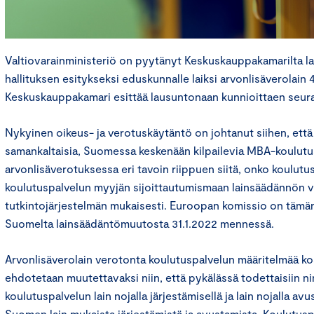
Valtiovarainministeriö on pyytänyt Keskuskauppakamarilta 
hallituksen esitykseksi eduskunnalle laiksi arvonlisäverolain
Keskuskauppakamari esittää lausuntonaan kunnioittaen seur
Nykyinen oikeus- ja verotuskäytäntö on johtanut siihen, että 
samankaltaisia, Suomessa keskenään kilpailevia MBA-koulutu
arvonlisäverotuksessa eri tavoin riippuen siitä, onko koulutus
koulutuspalvelun myyjän sijoittautumismaan lainsäädännön vi
tutkintojärjestelmän mukaisesti. Euroopan komissio on tämän
Suomelta lainsäädäntömuutosta 31.1.2022 mennessä.
Arvonlisäverolain verotonta koulutuspalvelun määritelmää k
ehdotetaan muutettavaksi niin, että pykälässä todettaisiin 
koulutuspalvelun lain nojalla järjestämisellä ja lain nojalla av
Suomen lain mukaista järjestämistä ja avustamista. Koulutusp