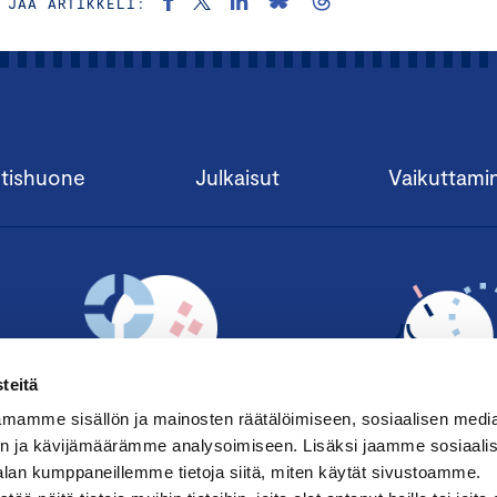
JAA ARTIKKELI:
tishuone
Julkaisut
Vaikuttami
teitä
mamme sisällön ja mainosten räätälöimiseen, sosiaalisen medi
n ja kävijämäärämme analysoimiseen. Lisäksi jaamme sosiaali
alan kumppaneillemme tietoja siitä, miten käytät sivustoamme.
TILAA UUTISKIRJE ›
LIITY JÄSENE