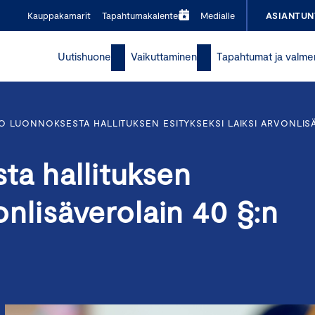
Kauppakamarit
Tapahtumakalenteri
Medialle
ASIANTUN
Uutishuone
Vaikuttaminen
Tapahtumat ja valme
O LUONNOKSESTA HALLITUKSEN ESITYKSEKSI LAIKSI ARVONLIS
ta hallituksen
vonlisäverolain 40 §:n