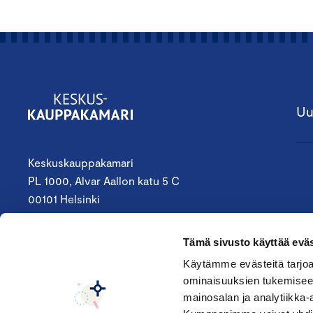
Uu
Keskuskauppakamari
PL 1000, Alvar Aallon katu 5 C
00101 Helsinki
09 4242 6200
Tämä sivusto käyttää eväs
keskuskauppakamari@chamber.fi
Käytämme evästeitä tarjoa
ominaisuuksien tukemisee
Seuraa meitä:
mainosalan ja analytiikka-