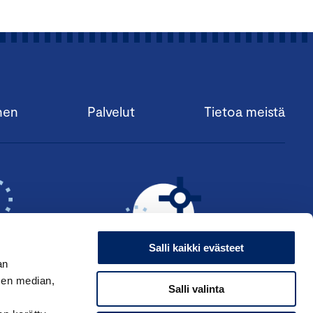
nen
Palvelut
Tietoa meistä
Salli kaikki evästeet
an
sen median,
Salli valinta
KSI ›
HAE ANSIOMERKKIÄ ›