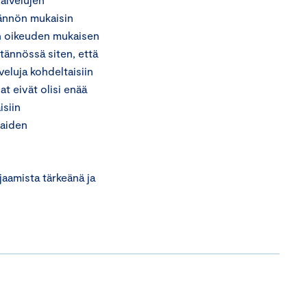
dännön mukaisin
in oikeuden mukaisen
tännössä siten, että
eluja kohdeltaisiin
t eivät olisi enää
isiin
maiden
jaamista tärkeänä ja