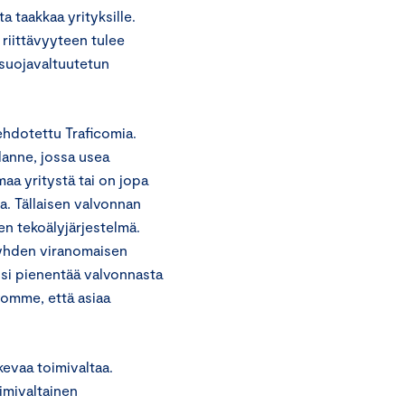
a taakkaa yrityksille.
 riittävyyteen tulee
tosuojavaltuutetun
ehdotettu Traficomia.
lanne, jossa usea
maa yritystä tai on jopa
a. Tällaisen valvonnan
en tekoälyjärjestelmä.
yhden viranomaisen
oisi pienentää valvonnasta
ivomme, että asiaa
vaa toimivaltaa.
imivaltainen