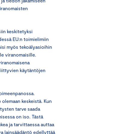
 ja tiedon jakamiseen
viranomaisten
iin keskitetyksi
dessä EU:n toimielimiin
si myös tekoälyasioihin
le viranomaisille.
aviranomaisena
liittyvien käytäntöjen
toimeenpanossa.
 olemaan keskeistä. Kun
ritysten tarve saada
isessa on iso. Tästä
tukea ja tarvittaessa auttaa
va lainsäädäntö edellyttää