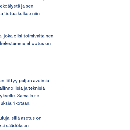
ekoälystä ja sen
a tietoa kulkee niin
joka olisi toimivaltainen
Mielestämme ehdotus on
 liittyy paljon avoimia
innollisia ja teknisiä
tykselle. Samalla se
uksia rikotaan.
uluja, sillä asetus on
iksi säädöksen