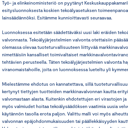
Työ- ja elinkeinoministeriö on pyytänyt Keskuskauppakamaril
esitysluonnoksesta koskien tekoälyasetuksen toimeenpanoa
lainsäädännöksi. Esitämme kunnioittavasti seuraavaa.
Luonnoksessa esitetään säädettäväksi uusi laki eräiden tekoä
valvonnasta. Tekoälyjärjestelmien valvonta otettaisiin pääsää
olemassa olevaa tuoteturvallisuuteen liittyvää markkinavalvo
nimettäisiin kansalliset toimivaltaiset markkinavalvontavira
tehtävien perusteella. Täten tekoälyjärjestelmien valvonta haj
viranomaistahoille, joita on luonnoksessa lueteltu yli kymme
Mielestämme ehdotus on kannatettava, sillä tuoteturvallisuu
kertynyt tiettyjen tuotteiden markkinavalvonnan kautta erit
valvomastaan alasta. Kuitenkin ehdotettujen eri virastojen ja
myös valmiudet hoitaa tekoälysäädöksen vaatimia uusia velvoi
käytännön tasolla erota paljon. Valittu malli voi myös aiheutt
valvonnan epäjohdonmukaisuuden tai päällekkäisyyden kautt