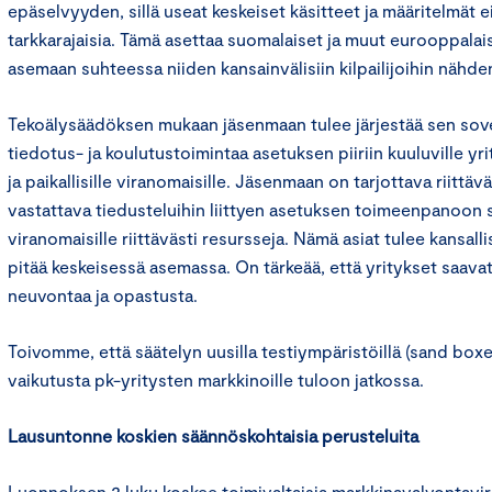
epäselvyyden, sillä useat keskeiset käsitteet ja määritelmät ei
tarkkarajaisia. Tämä asettaa suomalaiset ja muut eurooppala
asemaan suhteessa niiden kansainvälisiin kilpailijoihin nähde
Tekoälysäädöksen mukaan jäsenmaan tulee järjestää sen sov
tiedotus- ja koulutustoimintaa asetuksen piiriin kuuluville yrit
ja paikallisille viranomaisille. Jäsenmaan on tarjottava riittävä
vastattava tiedusteluihin liittyen asetuksen toimeenpanoon 
viranomaisille riittävästi resursseja. Nämä asiat tulee kansa
pitää keskeisessä asemassa. On tärkeää, että yritykset saava
neuvontaa ja opastusta.
Toivomme, että säätelyn uusilla testiympäristöillä (sand boxe
vaikutusta pk-yritysten markkinoille tuloon jatkossa.
Lausuntonne koskien säännöskohtaisia perusteluita
Luonnoksen 2 luku koskee toimivaltaisia markkinavalvontav