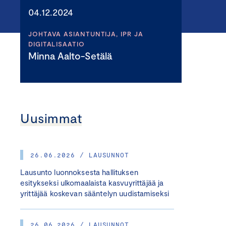
04.12.2024
JOHTAVA ASIANTUNTIJA, IPR JA
DIGITALISAATIO
Minna Aalto-Setälä
Uusimmat
26.06.2026 / LAUSUNNOT
Lausunto luonnoksesta hallituksen
esitykseksi ulkomaalaista kasvuyrittäjää ja
yrittäjää koskevan sääntelyn uudistamiseksi
26.06.2026 / LAUSUNNOT