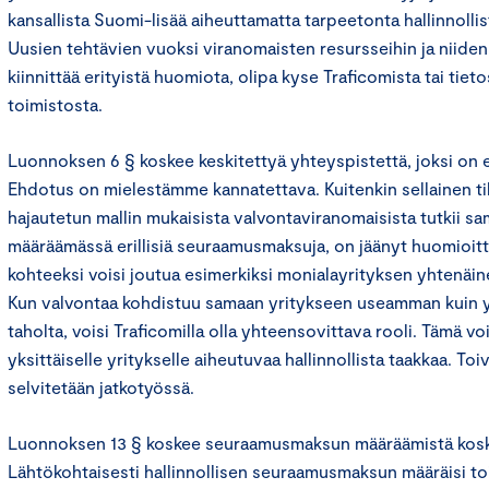
kansallista Suomi-lisää aiheuttamatta tarpeetonta hallinnollist
Uusien tehtävien vuoksi viranomaisten resursseihin ja niiden
kiinnittää erityistä huomiota, olipa kyse Traficomista tai tie
toimistosta.
Luonnoksen 6 § koskee keskitettyä yhteyspistettä, joksi on 
Ehdotus on mielestämme kannatettava. Kuitenkin sellainen ti
hajautetun mallin mukaisista valvontaviranomaisista tutkii sa
määräämässä erillisiä seuraamusmaksuja, on jäänyt huomioitt
kohteeksi voisi joutua esimerkiksi monialayrityksen yhtenäin
Kun valvontaa kohdistuu samaan yritykseen useamman kuin 
taholta, voisi Traficomilla olla yhteensovittava rooli. Tämä v
yksittäiselle yritykselle aiheutuvaa hallinnollista taakkaa. To
selvitetään jatkotyössä.
Luonnoksen 13 § koskee seuraamusmaksun määräämistä koske
Lähtökohtaisesti hallinnollisen seuraamusmaksun määräisi to