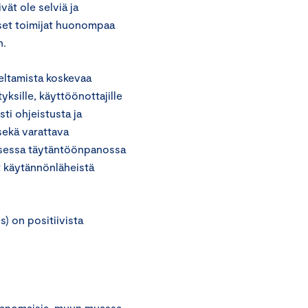
vät ole selviä ja
iset toimijat huonompaa
n.
eltamista koskevaa
yksille, käyttöönottajille
sti ohjeistusta ja
sekä varattava
llisessa täytäntöönpanossa
t käytännönläheistä
s) on positiivista
iranomaisia, muun muassa