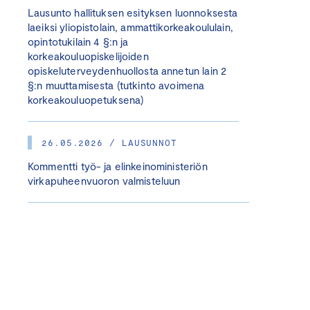
Lausunto hallituksen esityksen luonnoksesta
laeiksi yliopistolain, ammattikorkeakoululain,
opintotukilain 4 §:n ja
korkeakouluopiskelijoiden
opiskeluterveydenhuollosta annetun lain 2
§:n muuttamisesta (tutkinto avoimena
korkeakouluopetuksena)
26.05.2026 / LAUSUNNOT
Kommentti työ- ja elinkeinoministeriön
virkapuheenvuoron valmisteluun