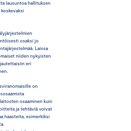
ta lausuntoa hallituksen
 koskevaksi
lyjärjestelmien
ntöisesti osaksi jo
ntajärjestelmää. Laissa
nomaiset niiden nykyisten
autettaisiin eri
nen.
sviranomaisille on
yisosaamista
 laitosten osaaminen kuin
tteita ja tehtäviä voivat
aa haasteita, esimerkiksi
a.