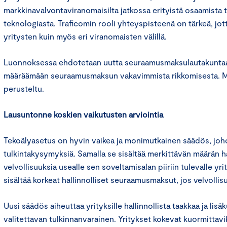
markkinavalvontaviranomaisilta jatkossa erityistä osaamista t
teknologiasta. Traficomin rooli yhteyspisteenä on tärkeä, jott
yritysten kuin myös eri viranomaisten välillä.
Luonnoksessa ehdotetaan uutta seuraamusmaksulautakuntaa, 
määräämään seuraamusmaksun vakavimmista rikkomisesta. 
perusteltu.
Lausuntonne koskien vaikutusten arviointia
Tekoälyasetus on hyvin vaikea ja monimutkainen säädös, johon
tulkintakysymyksiä. Samalla se sisältää merkittävän määrän hall
velvollisuuksia usealle sen soveltamisalan piiriin tulevalle yri
sisältää korkeat hallinnolliset seuraamusmaksut, jos velvollisu
Uusi säädös aiheuttaa yrityksille hallinnollista taakkaa ja lisäk
valitettavan tulkinnanvarainen. Yritykset kokevat kuormittav