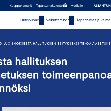
Kauppakamarit
Tapahtumakalenteri
Medialle
ASIANTUN
Uutishuone
Vaikuttaminen
Tapahtumat ja valme
O LUONNOKSESTA HALLITUKSEN ESITYKSEKSI TEKOÄLYASETUK
ta hallituksen
asetuksen toimeenpano
ännöksi