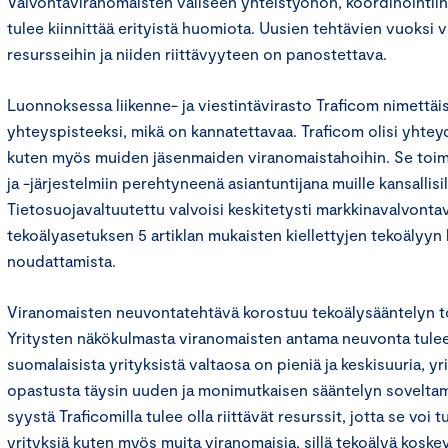
Valvontaviranomaisten väliseen yhteistyöhön, koordinointiin
tulee kiinnittää erityistä huomiota. Uusien tehtävien vuoksi 
resursseihin ja niiden riittävyyteen on panostettava.
Luonnoksessa liikenne- ja viestintävirasto Traficom nimettäis
yhteyspisteeksi, mikä on kannatettavaa. Traficom olisi yhtey
kuten myös muiden jäsenmaiden viranomaistahoihin. Se toimi
ja -järjestelmiin perehtyneenä asiantuntijana muille kansallisil
Tietosuojavaltuutettu valvoisi keskitetysti markkinavalvont
tekoälyasetuksen 5 artiklan mukaisten kiellettyjen tekoälyyn 
noudattamista.
Viranomaisten neuvontatehtävä korostuu tekoälysääntelyn 
Yritysten näkökulmasta viranomaisten antama neuvonta tulee
suomalaisista yrityksistä valtaosa on pieniä ja keskisuuria, y
opastusta täysin uuden ja monimutkaisen sääntelyn soveltam
syystä Traficomilla tulee olla riittävät resurssit, jotta se voi 
yrityksiä kuten myös muita viranomaisia, sillä tekoälyä koske