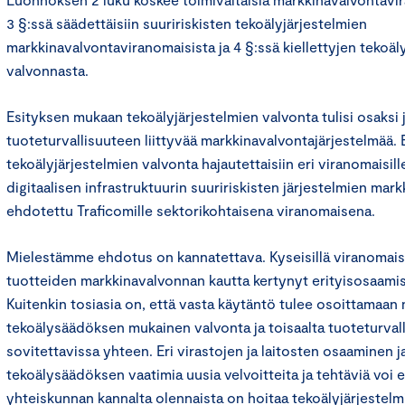
3 §:ssä säädettäisiin suuririskisten tekoälyjärjestelmien
markkinavalvontaviranomaisista ja 4 §:ssä kiellettyjen tekoäl
valvonnasta.
Esityksen mukaan tekoälyjärjestelmien valvonta tulisi osaksi
tuoteturvallisuuteen liittyvää markkinavalvontajärjestelmää
tekoälyjärjestelmien valvonta hajautettaisiin eri viranomaisille
digitaalisen infrastruktuurin suuririskisten järjestelmien mar
ehdotettu Traficomille sektorikohtaisena viranomaisena.
Mielestämme ehdotus on kannatettava. Kyseisillä viranomaisil
tuotteiden markkinavalvonnan kautta kertynyt erityisosaamis
Kuitenkin tosiasia on, että vasta käytäntö tulee osoittamaan 
tekoälysäädöksen mukainen valvonta ja toisaalta tuoteturval
sovitettavissa yhteen. Eri virastojen ja laitosten osaaminen j
tekoälysäädöksen vaatimia uusia velvoitteita ja tehtäviä voi 
yhteiskunnan kannalta olennaista on hoitaa tekoälyjärjestelm