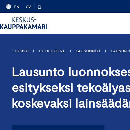
Skip
EN
SV
FI
to
content
ETUSIVU
›
UUTISHUONE
›
LAUSUNNOT
›
LAUSUNT
Lausunto luonnokses
esitykseksi tekoäly
koskevaksi lainsääd