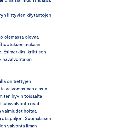
yyn liittyvien käytäntöjen
 jo olemassa olevaa
. Ehdotuksen mukaan
. Esimerkiksi kriittisen
kkinavalvonta on
la on tiettyjen
ta valvomastaan alasta.
miten hyvin toisaalta
lisuusvalvonta ovat
a valmiudet hoitaa
erota paljon. Suomalaisen
ien valvonta ilman