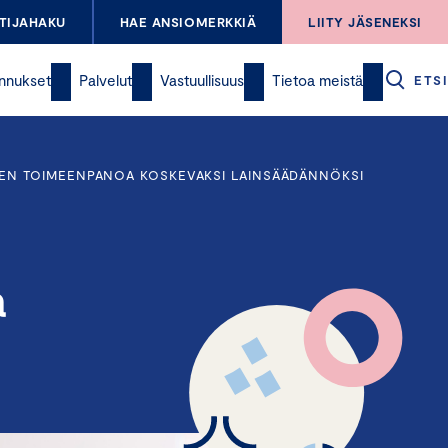
TIJAHAKU
HAE ANSIOMERKKIÄ
LIITY JÄSENEKSI
nnukset
Palvelut
Vastuullisuus
Tietoa meistä
ETSI
SEN TOIMEENPANOA KOSKEVAKSI LAINSÄÄDÄNNÖKSI
a