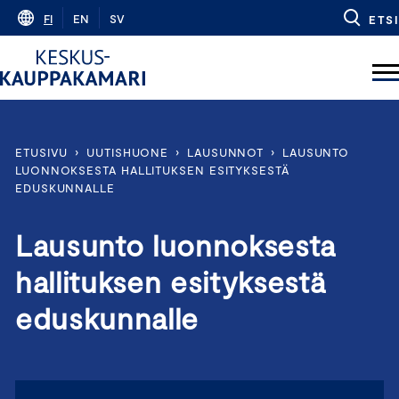
Skip
FI
EN
SV
ETSI
to
content
ETUSIVU
›
UUTISHUONE
›
LAUSUNNOT
›
LAUSUNTO
LUONNOKSESTA HALLITUKSEN ESITYKSESTÄ
EDUSKUNNALLE
Lausunto luonnoksesta
hallituksen esityksestä
eduskunnalle