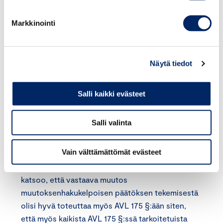
§:n muuttamiseen ei ole esitysluonnoksen
Markkinointi
mukaisia perusteita, sillä säännöksessä viitataan
tekijänoikeuslain 19 a §:ään eikä AVL 19 a §:ään.
Esitysluonnoksessa ehdotetaan, että
Näytä tiedot
erityisjärjestelmään rekisteröinnistä tehtäisiin
suoraan muutoksenhakukelpoinen päätös.
Salli kaikki evästeet
Esitysluonnoksen mukaan muutoksella
selkiytettäisiin ja yksinkertaistettaisiin
Salli valinta
menettelyä. Tämä vähentäisi sekä verovelvollisen
että välittäjän hallinnollista taakkaa ja pienentäisi
Vain välttämättömät evästeet
myös Verohallinnon työmäärää.
Keskuskauppakamari kannattaa ehdotusta ja
katsoo, että vastaava muutos
muutoksenhakukelpoisen päätöksen tekemisestä
olisi hyvä toteuttaa myös AVL 175 §:ään siten,
että myös kaikista AVL 175 §:ssä tarkoitetuista