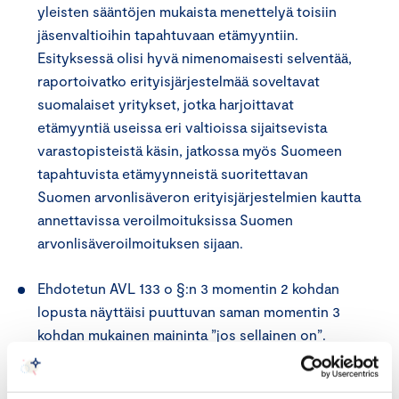
yleisten sääntöjen mukaista menettelyä toisiin
jäsenvaltioihin tapahtuvaan etämyyntiin.
Esityksessä olisi hyvä nimenomaisesti selventää,
raportoivatko erityisjärjestelmää soveltavat
suomalaiset yritykset, jotka harjoittavat
etämyyntiä useissa eri valtioissa sijaitsevista
varastopisteistä käsin, jatkossa myös Suomeen
tapahtuvista etämyynneistä suoritettavan
Suomen arvonlisäveron erityisjärjestelmien kautta
annettavissa veroilmoituksissa Suomen
arvonlisäveroilmoituksen sijaan.
Ehdotetun AVL 133 o §:n 3 momentin 2 kohdan
lopusta näyttäisi puuttuvan saman momentin 3
kohdan mukainen maininta ”jos sellainen on”.
Esitysluonnoksessa ehdotetaan, että jatkossa