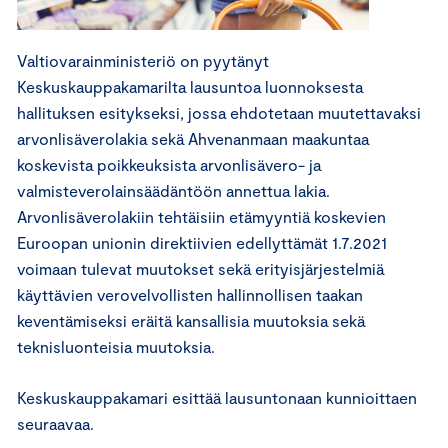
Valtiovarainministeriö on pyytänyt
Keskuskauppakamarilta lausuntoa luonnoksesta
hallituksen esitykseksi, jossa ehdotetaan muutettavaksi
arvonlisäverolakia sekä Ahvenanmaan maakuntaa
koskevista poikkeuksista arvonlisävero- ja
valmisteverolainsäädäntöön annettua lakia.
Arvonlisäverolakiin tehtäisiin etämyyntiä koskevien
Euroopan unionin direktiivien edellyttämät 1.7.2021
voimaan tulevat muutokset sekä erityisjärjestelmiä
käyttävien verovelvollisten hallinnollisen taakan
keventämiseksi eräitä kansallisia muutoksia sekä
teknisluonteisia muutoksia.
Keskuskauppakamari esittää lausuntonaan kunnioittaen
seuraavaa.