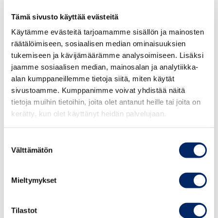
etämyynnin määritelmästä säädettäisiin AVL 19 a
§:ssä ja liikkeen tai sen osan luovutusta koskeva
Tämä sivusto käyttää evästeitä
säännös siirrettäisiin lain 19 c §:ään.
Käytämme evästeitä tarjoamamme sisällön ja mainosten
Keskuskauppakamari katsoo, että liikkeen tai sen
räätälöimiseen, sosiaalisen median ominaisuuksien
osan luovutusta koskeva säännös tulisi säilyttää
tukemiseen ja kävijämäärämme analysoimiseen. Lisäksi
AVL 19 a §:ssä ja etämyynnin määritelmästä säätää
jaamme sosiaalisen median, mainosalan ja analytiikka-
muualla arvonlisäverolaissa, jotta muutos ei
alan kumppaneillemme tietoja siitä, miten käytät
sivustoamme. Kumppanimme voivat yhdistää näitä
johtaisi virheellisiin pykäläviittauksiin
tietoja muihin tietoihin, joita olet antanut heille tai joita on
liikkeenluovutustilanteissa, joissa mahdollisesti
kerätty, kun olet käyttänyt heidän palvelujaan.
käytetään tämänhetkiseen lainsäädäntöön
perustuvia asiakirjamalleja. Asiakirjamallit
Suostumuksen
saattavat erehdyksessä jäädä päivittämättä, koska
Välttämätön
valinta
sähköistä kuluttajankauppaa koskeva lakiuudistus
ei sisällöltään liity liikkeenluovutustilanteisiin.
Mieltymykset
Vaikka liikkeen tai sen osan luovutusta koskevan
säännöksen siirtäminen AVL 19 a §:stä AVL 19 c
Tilastot
§:ään toteutettaisiin ehdotetulla tavalla, AVL 45