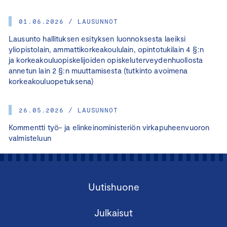
01.06.2026 / LAUSUNNOT
Lausunto hallituksen esityksen luonnoksesta laeiksi
yliopistolain, ammattikorkeakoululain, opintotukilain 4 §:n
ja korkeakouluopiskelijoiden opiskeluterveydenhuollosta
annetun lain 2 §:n muuttamisesta (tutkinto avoimena
korkeakouluopetuksena)
26.05.2026 / LAUSUNNOT
Kommentti työ- ja elinkeinoministeriön virkapuheenvuoron
valmisteluun
Uutishuone
Julkaisut