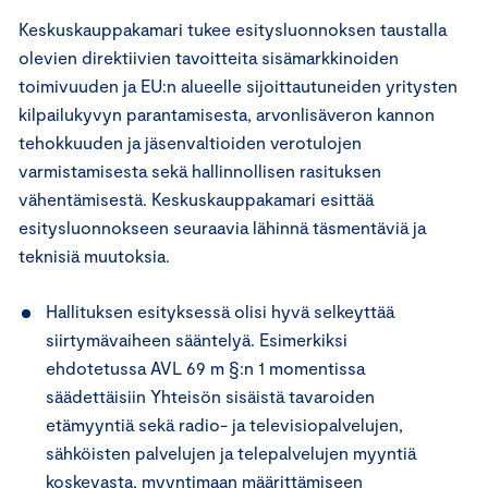
Keskuskauppakamari tukee esitysluonnoksen taustalla
olevien direktiivien tavoitteita sisämarkkinoiden
toimivuuden ja EU:n alueelle sijoittautuneiden yritysten
kilpailukyvyn parantamisesta, arvonlisäveron kannon
tehokkuuden ja jäsenvaltioiden verotulojen
varmistamisesta sekä hallinnollisen rasituksen
vähentämisestä. Keskuskauppakamari esittää
esitysluonnokseen seuraavia lähinnä täsmentäviä ja
teknisiä muutoksia.
Hallituksen esityksessä olisi hyvä selkeyttää
siirtymävaiheen sääntelyä. Esimerkiksi
ehdotetussa AVL 69 m §:n 1 momentissa
säädettäisiin Yhteisön sisäistä tavaroiden
etämyyntiä sekä radio- ja televisiopalvelujen,
sähköisten palvelujen ja telepalvelujen myyntiä
koskevasta, myyntimaan määrittämiseen