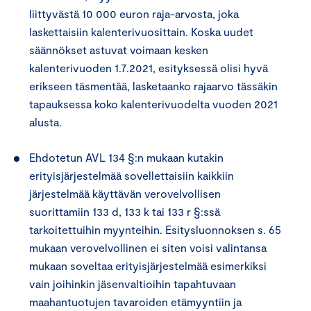
liittyvästä 10 000 euron raja-arvosta, joka
laskettaisiin kalenterivuosittain. Koska uudet
säännökset astuvat voimaan kesken
kalenterivuoden 1.7.2021, esityksessä olisi hyvä
erikseen täsmentää, lasketaanko rajaarvo tässäkin
tapauksessa koko kalenterivuodelta vuoden 2021
alusta.
Ehdotetun AVL 134 §:n mukaan kutakin
erityisjärjestelmää sovellettaisiin kaikkiin
järjestelmää käyttävän verovelvollisen
suorittamiin 133 d, 133 k tai 133 r §:ssä
tarkoitettuihin myynteihin. Esitysluonnoksen s. 65
mukaan verovelvollinen ei siten voisi valintansa
mukaan soveltaa erityisjärjestelmää esimerkiksi
vain joihinkin jäsenvaltioihin tapahtuvaan
maahantuotujen tavaroiden etämyyntiin ja