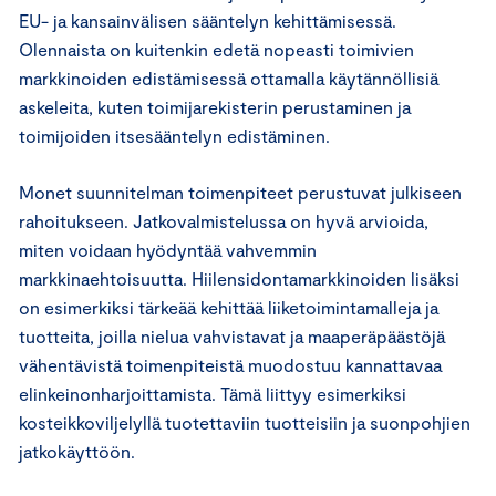
EU- ja kansainvälisen sääntelyn kehittämisessä.
Olennaista on kuitenkin edetä nopeasti toimivien
markkinoiden edistämisessä ottamalla käytännöllisiä
askeleita, kuten toimijarekisterin perustaminen ja
toimijoiden itsesääntelyn edistäminen.
Monet suunnitelman toimenpiteet perustuvat julkiseen
rahoitukseen. Jatkovalmistelussa on hyvä arvioida,
miten voidaan hyödyntää vahvemmin
markkinaehtoisuutta. Hiilensidontamarkkinoiden lisäksi
on esimerkiksi tärkeää kehittää liiketoimintamalleja ja
tuotteita, joilla nielua vahvistavat ja maaperäpäästöjä
vähentävistä toimenpiteistä muodostuu kannattavaa
elinkeinonharjoittamista. Tämä liittyy esimerkiksi
kosteikkoviljelyllä tuotettaviin tuotteisiin ja suonpohjien
jatkokäyttöön.