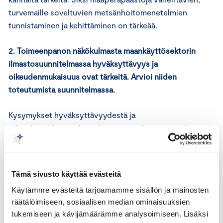
turvemaille soveltuvien metsänhoitomenetelmien
tunnistaminen ja kehittäminen on tärkeää.
2. Toimeenpanon näkökulmasta maankäyttösektorin
ilmastosuunnitelmassa hyväksyttävyys ja
oikeudenmukaisuus ovat tärkeitä. Arvioi niiden
toteutumista suunnitelmassa.
Kysymykset hyväksyttävyydestä ja
oikeudenmukaisuudesta liittyvät merkittävästi siihen,
millainen vaikutus toimenpiteillä on
elinkeinonharjoittamiseen.
Tämä sivusto käyttää evästeitä
Metsäpinta-alan vähentyminen maankäytön muutosten
Käytämme evästeitä tarjoamamme sisällön ja mainosten
vuoksi on suuria yksittäisiä maankäyttösektorin
räätälöimiseen, sosiaalisen median ominaisuuksien
päästölähteitä, joten toimenpiteet siihen puuttumiseksi
tukemiseen ja kävijämäärämme analysoimiseen. Lisäksi
ovat tarpeellisia. Uusi EU-lainsäädäntö