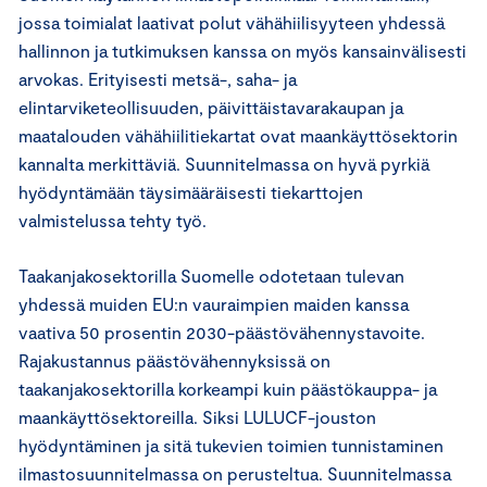
jossa toimialat laativat polut vähähiilisyyteen yhdessä
hallinnon ja tutkimuksen kanssa on myös kansainvälisesti
arvokas. Erityisesti metsä-, saha- ja
elintarviketeollisuuden, päivittäistavarakaupan ja
maatalouden vähähiilitiekartat ovat maankäyttösektorin
kannalta merkittäviä. Suunnitelmassa on hyvä pyrkiä
hyödyntämään täysimääräisesti tiekarttojen
valmistelussa tehty työ.
Taakanjakosektorilla Suomelle odotetaan tulevan
yhdessä muiden EU:n vauraimpien maiden kanssa
vaativa 50 prosentin 2030-päästövähennystavoite.
Rajakustannus päästövähennyksissä on
taakanjakosektorilla korkeampi kuin päästökauppa- ja
maankäyttösektoreilla. Siksi LULUCF-jouston
hyödyntäminen ja sitä tukevien toimien tunnistaminen
ilmastosuunnitelmassa on perusteltua. Suunnitelmassa