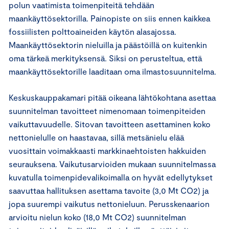
polun vaatimista toimenpiteitä tehdään
maankäyttösektorilla. Painopiste on siis ennen kaikkea
fossiilisten polttoaineiden käytön alasajossa.
Maankäyttösektorin nieluilla ja päästöillä on kuitenkin
oma tärkeä merkityksensä. Siksi on perusteltua, että
maankäyttösektorille laaditaan oma ilmastosuunnitelma.
Keskuskauppakamari pitää oikeana lähtökohtana asettaa
suunnitelman tavoitteet nimenomaan toimenpiteiden
vaikuttavuudelle. Sitovan tavoitteen asettaminen koko
nettonielulle on haastavaa, sillä metsänielu elää
vuosittain voimakkaasti markkinaehtoisten hakkuiden
seurauksena. Vaikutusarvioiden mukaan suunnitelmassa
kuvatulla toimenpidevalikoimalla on hyvät edellytykset
saavuttaa hallituksen asettama tavoite (3,0 Mt CO2) ja
jopa suurempi vaikutus nettonieluun. Perusskenaarion
arvioitu nielun koko (18,0 Mt CO2) suunnitelman