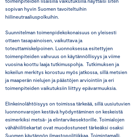
toimenpiteiden lisäisillä vaikutuksilla näyttäisi siten
sopivan hyvin Suomen tavoiteltuihin
hiilineutraaliuspolkuihin.
Suunnitelman toimenpidekokonaisuus on yleisesti
ottaen tasapainoisen, vaikuttava ja
toteuttamiskelpoinen. Luonnoksessa esitettyjen
toimenpiteiden vahvuus on käytännöllisyys ja viime
vuosina koottu laaja tutkimuspohja. Tutkimuksen ja
kokeilun merkitys korostuu myös jatkossa, sillä metsien
ja maaperän nielujen ja päästöjen arviointiin ja eri
toimenpiteiden vaikutuksiin liittyy epävarmuuksia.
Elinkeinolähtöisyys on toimissa tärkeää, sillä uusiutuvien
luonnonvarojen kestävä hyödyntäminen on keskeistä
esimerkiksi metsä- ja elintarvikesektorille. Toimialojen
vähähiilitiekartat ovat muodostuneet tärkeäksi osaksi
Suomen käytännön ilmastopolitiikkaa. Toimintamalli,