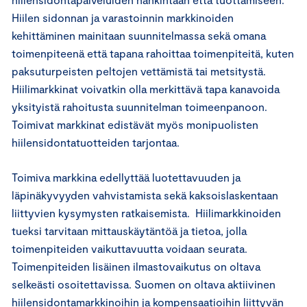
Hiilen sidonnan ja varastoinnin markkinoiden
kehittäminen mainitaan suunnitelmassa sekä omana
toimenpiteenä että tapana rahoittaa toimenpiteitä, kuten
paksuturpeisten peltojen vettämistä tai metsitystä.
Hiilimarkkinat voivatkin olla merkittävä tapa kanavoida
yksityistä rahoitusta suunnitelman toimeenpanoon.
Toimivat markkinat edistävät myös monipuolisten
hiilensidontatuotteiden tarjontaa.
Toimiva markkina edellyttää luotettavuuden ja
läpinäkyvyyden vahvistamista sekä kaksoislaskentaan
liittyvien kysymysten ratkaisemista. Hiilimarkkinoiden
tueksi tarvitaan mittauskäytäntöä ja tietoa, jolla
toimenpiteiden vaikuttavuutta voidaan seurata.
Toimenpiteiden lisäinen ilmastovaikutus on oltava
selkeästi osoitettavissa. Suomen on oltava aktiivinen
hiilensidontamarkkinoihin ja kompensaatioihin liittyvän