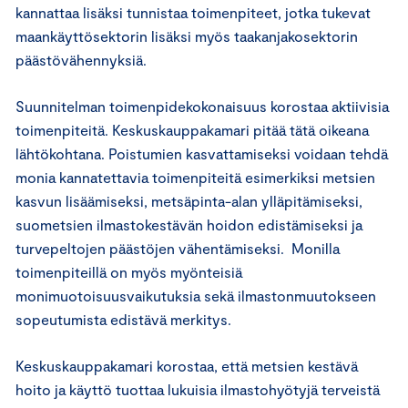
kannattaa lisäksi tunnistaa toimenpiteet, jotka tukevat
maankäyttösektorin lisäksi myös taakanjakosektorin
päästövähennyksiä.
Suunnitelman toimenpidekokonaisuus korostaa aktiivisia
toimenpiteitä. Keskuskauppakamari pitää tätä oikeana
lähtökohtana. Poistumien kasvattamiseksi voidaan tehdä
monia kannatettavia toimenpiteitä esimerkiksi metsien
kasvun lisäämiseksi, metsäpinta-alan ylläpitämiseksi,
suometsien ilmastokestävän hoidon edistämiseksi ja
turvepeltojen päästöjen vähentämiseksi. Monilla
toimenpiteillä on myös myönteisiä
monimuotoisuusvaikutuksia sekä ilmastonmuutokseen
sopeutumista edistävä merkitys.
Keskuskauppakamari korostaa, että metsien kestävä
hoito ja käyttö tuottaa lukuisia ilmastohyötyjä terveistä