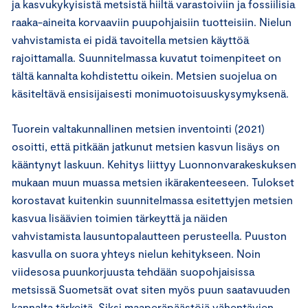
ja kasvukykyisistä metsistä hiiltä varastoiviin ja fossiilisia
raaka-aineita korvaaviin puupohjaisiin tuotteisiin. Nielun
vahvistamista ei pidä tavoitella metsien käyttöä
rajoittamalla. Suunnitelmassa kuvatut toimenpiteet on
tältä kannalta kohdistettu oikein. Metsien suojelua on
käsiteltävä ensisijaisesti monimuotoisuuskysymyksenä.
Tuorein valtakunnallinen metsien inventointi (2021)
osoitti, että pitkään jatkunut metsien kasvun lisäys on
kääntynyt laskuun. Kehitys liittyy Luonnonvarakeskuksen
mukaan muun muassa metsien ikärakenteeseen. Tulokset
korostavat kuitenkin suunnitelmassa esitettyjen metsien
kasvua lisäävien toimien tärkeyttä ja näiden
vahvistamista lausuntopalautteen perusteella. Puuston
kasvulla on suora yhteys nielun kehitykseen. Noin
viidesosa puunkorjuusta tehdään suopohjaisissa
metsissä Suometsät ovat siten myös puun saatavuuden
kannalta tärkeitä. Siksi maaperäpäästöjä vähentävien,