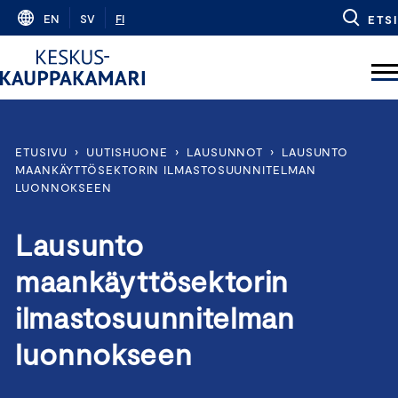
Skip
EN
SV
FI
ETSI
to
content
ETUSIVU
›
UUTISHUONE
›
LAUSUNNOT
›
LAUSUNTO
MAANKÄYTTÖSEKTORIN ILMASTOSUUNNITELMAN
LUONNOKSEEN
Lausunto
maankäyttösektorin
ilmastosuunnitelman
luonnokseen