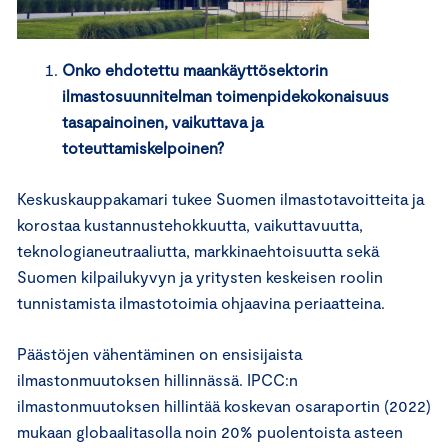
Onko ehdotettu maankäyttösektorin
ilmastosuunnitelman toimenpidekokonaisuus
tasapainoinen, vaikuttava ja
toteuttamiskelpoinen?
Keskuskauppakamari tukee Suomen ilmastotavoitteita ja
korostaa kustannustehokkuutta, vaikuttavuutta,
teknologianeutraaliutta, markkinaehtoisuutta sekä
Suomen kilpailukyvyn ja yritysten keskeisen roolin
tunnistamista ilmastotoimia ohjaavina periaatteina.
Päästöjen vähentäminen on ensisijaista
ilmastonmuutoksen hillinnässä. IPCC:n
ilmastonmuutoksen hillintää koskevan osaraportin (2022)
mukaan globaalitasolla noin 20% puolentoista asteen