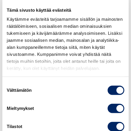
konserniyrityksessä.
Tämä sivusto käyttää evästeitä
Käytämme evästeitä tarjoamamme sisällön ja mainosten
Keskuskauppakamari toteaa, että suomalaisyritykset
räätälöimiseen, sosiaalisen median ominaisuuksien
tarvitsevat myös ulkomaisia johtoryhmän jäseniä, eikä
tukemiseen ja kävijämäärämme analysoimiseen. Lisäksi
jaamme sosiaalisen median, mainosalan ja analytiikka-
hallinnollisesti haastavalla verosääntelyllä
tulisi rajoittaa
alan kumppaneillemme tietoja siitä, miten käytät
kotimaisten yritysten mahdollisuuksia käyttää ulkomaisia
sivustoamme. Kumppanimme voivat yhdistää näitä
henkilöitä johtoryhmätyöskentelyssä eikä johtoryhmien
tietoja muihin tietoihin, joita olet antanut heille tai joita on
käytäntöä kokoontua fyysisesti Suomessa.
kerätty, kun olet käyttänyt heidän palvelujaan.
Johtoryhmien kokouskäytäntöihin ei teoriassakaan voine
liittyä veronkiertoa.
Suostumuksen
Välttämätön
valinta
Keskuskauppakamari katsoo, että sääntelyn
Mieltymykset
soveltamisalan tulkinnanvaraisuus puoltaa
työskentelypäiviä koskevan alarajan säätämistä myös
muihin kuin konsernitilanteisiin sääntelystä aiheutuvien
Tilastot