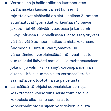
Veroriskien ja hallinnollisten kustannusten
välttämiseksi kansainväliset konsernit
rajoittaisivat sisäisellä ohjeistuksellaan Suomeen
suuntautuvat työmatkat korkeintaan 15 päivän
jaksoon tai 45 päivään vuodessa ja konsernin
ulkopuolisissa tulkinnallisissa tilanteissa yritykset
välttäisivät Suomeen matkustamista kokonaan.
Suomeen suuntautuvan työmatkailun
vähentäminen verolainsäädännön vaatimusten
vuoksi iskisi ikävästi matkailu- ja ravitsemusalaan,
joka on jo valmiiksi kärsinyt koronapandemian
aikana. Lisäksi suomalaisilta veronsaajilta jäisi
saamatta verotuotot näistä palveluista.
Lainsäädäntö ohjaisi suomalaiskonserneja
keskittämään konserninsisäisiä toimintoja ja
kokouksia ulkomaille suomalaisten
konserniyhtiöiden sijaan veroriskien ja niistä