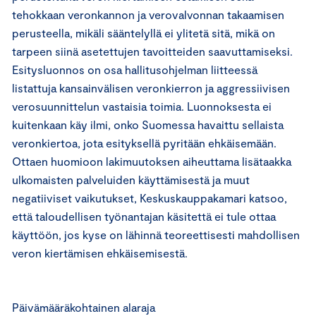
tehokkaan veronkannon ja verovalvonnan takaamisen
perusteella, mikäli sääntelyllä ei ylitetä sitä, mikä on
tarpeen siinä asetettujen tavoitteiden saavuttamiseksi.
Esitysluonnos on osa hallitusohjelman liitteessä
listattuja kansainvälisen veronkierron ja aggressiivisen
verosuunnittelun vastaisia toimia. Luonnoksesta ei
kuitenkaan käy ilmi, onko Suomessa havaittu sellaista
veronkiertoa, jota esityksellä pyritään ehkäisemään.
Ottaen huomioon lakimuutoksen aiheuttama lisätaakka
ulkomaisten palveluiden käyttämisestä ja muut
negatiiviset vaikutukset, Keskuskauppakamari katsoo,
että taloudellisen työnantajan käsitettä ei tule ottaa
käyttöön, jos kyse on lähinnä teoreettisesti mahdollisen
veron kiertämisen ehkäisemisestä.
Päivämääräkohtainen alaraja