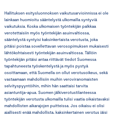
Hallituksen esitysluonnoksen vaikutusarvioinnissa ei ole
lainkaan huomioitu sääntelystä ulkomailla syntyviä
vaikutuksia. Koska ulkomaisen työntekijän palkkaa
verotettaisiin myös työntekijän asuinvaltiossa,
sääntelystä syntyisi kaksinkertaista verotusta, joka
pitäisi poistaa sovellettavan verosopimuksen mukaisesti
lähtökohtaisesti työntekijän asuinvaltiossa. Tällöin
työntekijän pitäisi antaa riittävät tiedot Suomessa
tapahtuneesta työskentelystä ja myös pystyä
osoittamaan, että Suomella on ollut verotusoikeus, sekä
vastaamaan mahdollisiin muihin veroviranomaisten
selvityspyyntöihin, mihin hän saattaisi tarvita
asiantuntija-apua. Suomen jälkiverotustilanteessa
työntekijän verotusta ulkomailla tulisi vaatia oikaistavaksi
mahdollisten aikarajojen puitteissa. Jos oikaisu ei olisi
ajallisesti enää mahdollista, kaksinkertainen verotus jäisi