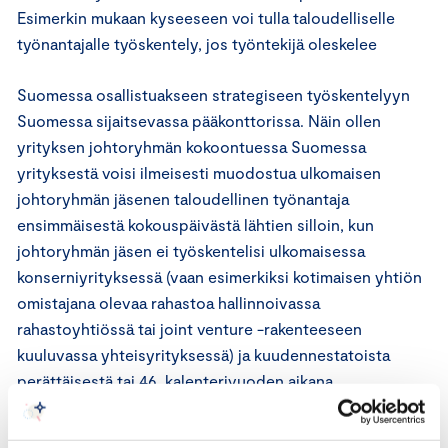
Esimerkin mukaan kyseeseen voi tulla taloudelliselle
työnantajalle työskentely, jos työntekijä oleskelee
Suomessa osallistuakseen strategiseen työskentelyyn
Suomessa sijaitsevassa pääkonttorissa. Näin ollen
yrityksen johtoryhmän kokoontuessa Suomessa
yrityksestä voisi ilmeisesti muodostua ulkomaisen
johtoryhmän jäsenen taloudellinen työnantaja
ensimmäisestä kokouspäivästä lähtien silloin, kun
johtoryhmän jäsen ei työskentelisi ulkomaisessa
konserniyrityksessä (vaan esimerkiksi kotimaisen yhtiön
omistajana olevaa rahastoa hallinnoivassa
rahastoyhtiössä tai joint venture -rakenteeseen
kuuluvassa yhteisyrityksessä) ja kuudennestatoista
perättäisestä tai 46. kalenterivuoden aikana
tapahtuvasta kokouspäivästä lähtien silloin, kun
johtoryhmän jäsen työskentelisi ulkomaisessa