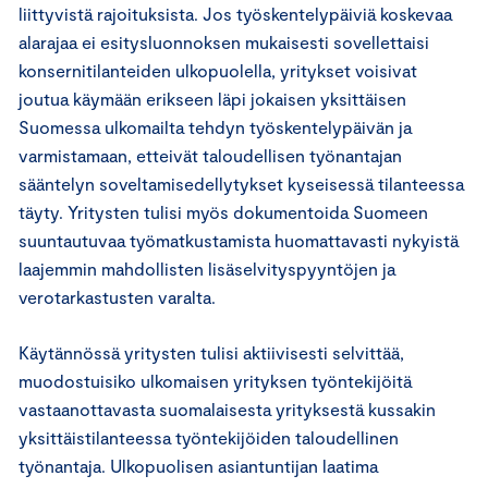
liittyvistä rajoituksista. Jos työskentelypäiviä koskevaa
alarajaa ei esitysluonnoksen mukaisesti sovellettaisi
konsernitilanteiden ulkopuolella, yritykset voisivat
joutua käymään erikseen läpi jokaisen yksittäisen
Suomessa ulkomailta tehdyn työskentelypäivän ja
varmistamaan, etteivät taloudellisen työnantajan
sääntelyn soveltamisedellytykset kyseisessä tilanteessa
täyty. Yritysten tulisi myös dokumentoida Suomeen
suuntautuvaa työmatkustamista huomattavasti nykyistä
laajemmin mahdollisten lisäselvityspyyntöjen ja
verotarkastusten varalta.
Käytännössä yritysten tulisi aktiivisesti selvittää,
muodostuisiko ulkomaisen yrityksen työntekijöitä
vastaanottavasta suomalaisesta yrityksestä kussakin
yksittäistilanteessa työntekijöiden taloudellinen
työnantaja. Ulkopuolisen asiantuntijan laatima