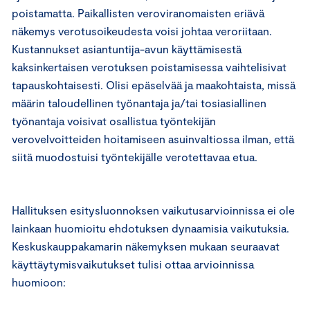
poistamatta. Paikallisten veroviranomaisten eriävä
näkemys verotusoikeudesta voisi johtaa veroriitaan.
Kustannukset asiantuntija-avun käyttämisestä
kaksinkertaisen verotuksen poistamisessa vaihtelisivat
tapauskohtaisesti. Olisi epäselvää ja maakohtaista, missä
määrin taloudellinen työnantaja ja/tai tosiasiallinen
työnantaja voisivat osallistua työntekijän
verovelvoitteiden hoitamiseen asuinvaltiossa ilman, että
siitä muodostuisi työntekijälle verotettavaa etua.
Hallituksen esitysluonnoksen vaikutusarvioinnissa ei ole
lainkaan huomioitu ehdotuksen dynaamisia vaikutuksia.
Keskuskauppakamarin näkemyksen mukaan seuraavat
käyttäytymisvaikutukset tulisi ottaa arvioinnissa
huomioon: