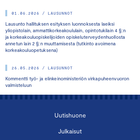
01.06.2026 / LAUSUNNOT
Lausunto hallituksen esityksen luonnoksesta laeiksi
yliopistolain, ammattikorkeakoululain, opintotukilain 4 §:n
ja korkeakouluopiskelijoiden opiskeluterveydenhuollosta
annetun lain 2 §:n muuttamisesta (tutkinto avoimena
korkeakouluopetuksena)
26.05.2026 / LAUSUNNOT
Kommentti työ- ja elinkeinoministeriön virkapuheenvuoron
valmisteluun
Uutishuone
Julkaisut