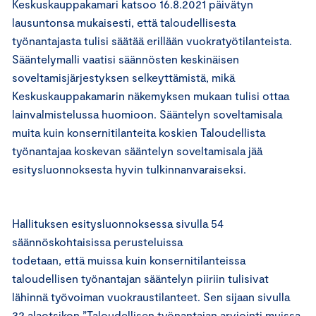
Keskuskauppakamari katsoo 16.8.2021 päivätyn
lausuntonsa mukaisesti, että taloudellisesta
työnantajasta tulisi säätää erillään vuokratyötilanteista.
Sääntelymalli vaatisi säännösten keskinäisen
soveltamisjärjestyksen selkeyttämistä, mikä
Keskuskauppakamarin näkemyksen mukaan tulisi ottaa
lainvalmistelussa huomioon. Sääntelyn soveltamisala
muita kuin konsernitilanteita koskien Taloudellista
työnantajaa koskevan sääntelyn soveltamisala jää
esitysluonnoksesta hyvin tulkinnanvaraiseksi.
Hallituksen esitysluonnoksessa sivulla 54
säännöskohtaisissa perusteluissa
todetaan, että muissa kuin konsernitilanteissa
taloudellisen työnantajan sääntelyn piiriin tulisivat
lähinnä työvoiman vuokraustilanteet. Sen sijaan sivulla
32 alaotsikon ”Taloudellisen työnantajan arviointi muissa