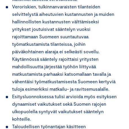
Veroriskien, tulkinnanvaraisten tilanteiden
selvittelystä aiheutuvien kustannusten ja muiden
hallinnollisten kustannusten välttämiseksi
yritykset joutuisivat sääntelyn vuoksi
rajoittamaan Suomeen suuntautuvaa
työmatkustamista tilanteissa, joihin
päiväkohtainen alaraja ei selkeästi sovellu.
Käytännössä sääntely rajoittaisi yritysten
mahdollisuutta järjestää työhön liittyvää
matkustamista parhaaksi katsomallaan tavalla ja
vähentäisi työmatkustamisesta Suomeen kertyviä
tuloja esimerkiksi matkailu- ja ravitsemusalalle.
Esitysluonnoksessa tulisi arvioida myös esityksen
dynaamiset vaikutukset sekä Suomen rajojen
ulkopuolella syntyvät vaikutukset sääntelyn
kohteille.
Taloudellisen työnantajan käsitteen