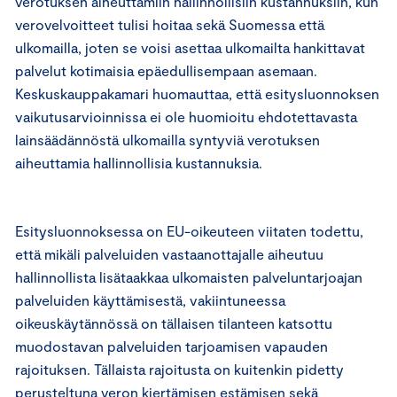
verotuksen aiheuttamiin hallinnollisiin kustannuksiin, kun
verovelvoitteet tulisi hoitaa sekä Suomessa että
ulkomailla, joten se voisi asettaa ulkomailta hankittavat
palvelut kotimaisia epäedullisempaan asemaan.
Keskuskauppakamari huomauttaa, että esitysluonnoksen
vaikutusarvioinnissa ei ole huomioitu ehdotettavasta
lainsäädännöstä ulkomailla syntyviä verotuksen
aiheuttamia hallinnollisia kustannuksia.
Esitysluonnoksessa on EU-oikeuteen viitaten todettu,
että mikäli palveluiden vastaanottajalle aiheutuu
hallinnollista lisätaakkaa ulkomaisten palveluntarjoajan
palveluiden käyttämisestä, vakiintuneessa
oikeuskäytännössä on tällaisen tilanteen katsottu
muodostavan palveluiden tarjoamisen vapauden
rajoituksen. Tällaista rajoitusta on kuitenkin pidetty
perusteltuna veron kiertämisen estämisen sekä