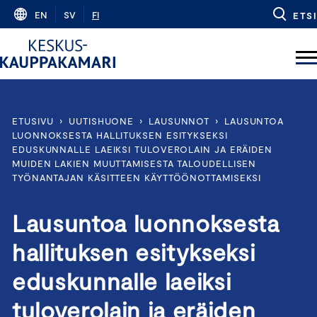
Skip
EN
SV
FI
ETSI
to
content
ETUSIVU
›
UUTISHUONE
›
LAUSUNNOT
›
LAUSUNTOA
LUONNOKSESTA HALLITUKSEN ESITYKSEKSI
EDUSKUNNALLE LAEIKSI TULOVEROLAIN JA ERÄIDEN
MUIDEN LAKIEN MUUTTAMISESTA TALOUDELLISEN
TYÖNANTAJAN KÄSITTEEN KÄYTTÖÖNOTTAMISEKSI
Lausuntoa luonnoksesta
hallituksen esitykseksi
eduskunnalle laeiksi
tuloverolain ja eräiden