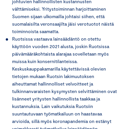
johtuvien hallinnollisten kustannusten
välttämiseksi. Yritystoiminnan harjoittaminen
Suomen sijaan ulkomailla johtaisi siihen, että
suomalaisilta veronsaajilta jäisi verotuotot näistä
toiminnoista saamatta.
Ruotsissa vastaava lainsäädäntö on otettu
käyttöön vuoden 2021 alusta, joskin Ruotsissa
päivämääräkohtaista alarajaa sovelletaan myös
muissa kuin konsernitilanteissa.
Keskuskauppakamarilla käytettävissä olevien
tietojen mukaan Ruotsin lakimuutoksen
aiheuttamat hallinnolliset velvoitteet ja
tulkinnanvaraisten kysymysten selvittäminen ovat
lisänneet yritysten hallinnollista taakkaa ja
kustannuksia. Lain vaikutuksia Ruotsiin
suuntautuvaan työmatkailuun on haastavaa
arvioida, sillä myös koronapandemia on estänyt
voimakkaasti työmatkailua lainsäädännön