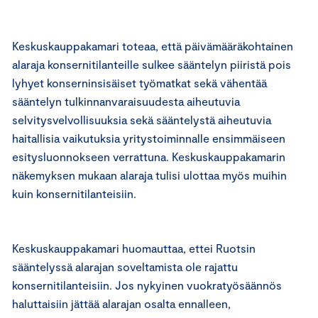
Keskuskauppakamari toteaa, että päivämääräkohtainen
alaraja konsernitilanteille sulkee sääntelyn piiristä pois
lyhyet konserninsisäiset työmatkat sekä vähentää
sääntelyn tulkinnanvaraisuudesta aiheutuvia
selvitysvelvollisuuksia sekä sääntelystä aiheutuvia
haitallisia vaikutuksia yritystoiminnalle ensimmäiseen
esitysluonnokseen verrattuna. Keskuskauppakamarin
näkemyksen mukaan alaraja tulisi ulottaa myös muihin
kuin konsernitilanteisiin.
Keskuskauppakamari huomauttaa, ettei Ruotsin
sääntelyssä alarajan soveltamista ole rajattu
konsernitilanteisiin. Jos nykyinen vuokratyösäännös
haluttaisiin jättää alarajan osalta ennalleen,