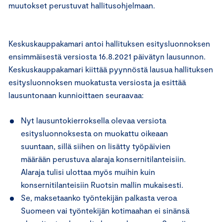
muutokset perustuvat hallitusohjelmaan.
Keskuskauppakamari antoi hallituksen esitysluonnoksen
ensimmäisestä versiosta 16.8.2021 päivätyn lausunnon.
Keskuskauppakamari kiittää pyynnöstä lausua hallituksen
esitysluonnoksen muokatusta versiosta ja esittää
lausuntonaan kunnioittaen seuraavaa:
Nyt lausuntokierroksella olevaa versiota
esitysluonnoksesta on muokattu oikeaan
suuntaan, sillä siihen on lisätty työpäivien
määrään perustuva alaraja konsernitilanteisiin.
Alaraja tulisi ulottaa myös muihin kuin
konsernitilanteisiin Ruotsin mallin mukaisesti.
Se, maksetaanko työntekijän palkasta veroa
Suomeen vai työntekijän kotimaahan ei sinänsä