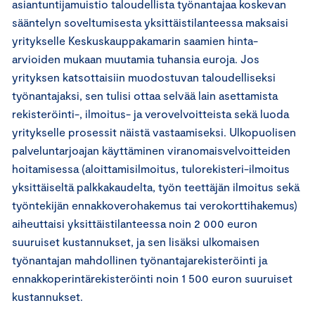
asiantuntijamuistio taloudellista työnantajaa koskevan
sääntelyn soveltumisesta yksittäistilanteessa maksaisi
yritykselle Keskuskauppakamarin saamien hinta-
arvioiden mukaan muutamia tuhansia euroja. Jos
yrityksen katsottaisiin muodostuvan taloudelliseksi
työnantajaksi, sen tulisi ottaa selvää lain asettamista
rekisteröinti-, ilmoitus- ja verovelvoitteista sekä luoda
yritykselle prosessit näistä vastaamiseksi. Ulkopuolisen
palveluntarjoajan käyttäminen viranomaisvelvoitteiden
hoitamisessa (aloittamisilmoitus, tulorekisteri-ilmoitus
yksittäiseltä palkkakaudelta, työn teettäjän ilmoitus sekä
työntekijän ennakkoverohakemus tai verokorttihakemus)
aiheuttaisi yksittäistilanteessa noin 2 000 euron
suuruiset kustannukset, ja sen lisäksi ulkomaisen
työnantajan mahdollinen työnantajarekisteröinti ja
ennakkoperintärekisteröinti noin 1 500 euron suuruiset
kustannukset.