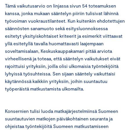
Tämä vaikutusarvio on linjassa sivun 54 toteamuksen
kanssa, jonka mukaan sääntelyn piiriin tulisivat lähinnä
työvoiman vuokraustilanteet. Kun kuitenkin ehdotettujen
säännösten sanamuoto sekä esitysluonnoksessa
esitetyt yksityiskohtaiset kriteerit ja esimerkit viittaavat
yllä esitetyllä tavalla huomattavasti laajempaan
soveltamisalaan, Keskuskauppakamari pitää arviota
virheellisenä ja toteaa, että sääntelyn vaikutukset eivät
rajoittuisi yrityksiin, joilla olisi ulkomaisia työntekijöitä
lyhyissä työsuhteissa. Sen sijaan sääntely vaikuttaisi
käytännössä kaikkiin yrityksiin, joihin suuntautuu
työperäistä matkustamista ulkomailta.
Konsernien tulisi luoda matkajärjestelmiinsä Suomeen
suuntautuvien matkojen päiväkohtainen seuranta ja
ohjeistaa työntekijöitä Suomeen matkustamiseen