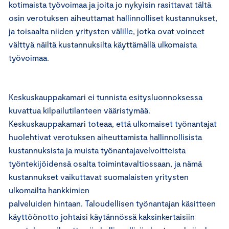
kotimaista työvoimaa ja joita jo nykyisin rasittavat tältä
osin verotuksen aiheuttamat hallinnolliset kustannukset,
ja toisaalta niiden yritysten välille, jotka ovat voineet
välttyä näiltä kustannuksilta käyttämällä ulkomaista
työvoimaa.
Keskuskauppakamari ei tunnista esitysluonnoksessa
kuvattua kilpailutilanteen vääristymää.
Keskuskauppakamari toteaa, että ulkomaiset työnantajat
huolehtivat verotuksen aiheuttamista hallinnollisista
kustannuksista ja muista työnantajavelvoitteista
työntekijöidensä osalta toimintavaltiossaan, ja nämä
kustannukset vaikuttavat suomalaisten yritysten
ulkomailta hankkimien
palveluiden hintaan. Taloudellisen työnantajan käsitteen
käyttöönotto johtaisi käytännössä kaksinkertaisiin