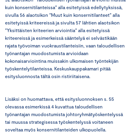
kuin konsernitilanteissa” alla esitetyissä edellytyksissä,
sivulla 56 alaotsikon ”Muut kuin konsernitilanteet” alla
esitetyissä kriteereissä ja sivulta 57 lähtien alaotsikon
”Yksittäisten kriteerien arviointia” alla esitetyissä
kriteereissä ja esimerkeissä sääntelyä ei selvästikään
rajata työvoiman vuokraustilanteisiin, vaan taloudellisen
työnantajan muodostumista arvioidaan
kokonaisarviointina muissakin ulkomaisen työntekijän
työskentelytilanteissa. Keskuskauppakamari pitää
esitysluonnosta tältä osin ristiriitaisena.
Lisäksi on huomattava, että esitysluonnoksen s. 55
olevassa esimerkissä 4 kuvattua taloudellisen
työnantajan muodostumista johtoryhmätyöskentelyssä
tai muussa strategisessa työskentelyssä voitaneen
soveltaa myös konsernitilanteiden ulkopuolella.