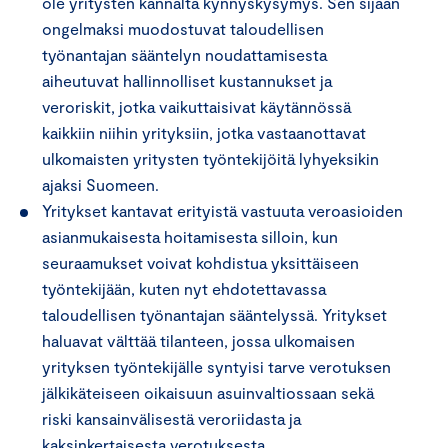
ole yritysten kannalta kynnyskysymys. Sen sijaan
ongelmaksi muodostuvat taloudellisen
työnantajan sääntelyn noudattamisesta
aiheutuvat hallinnolliset kustannukset ja
veroriskit, jotka vaikuttaisivat käytännössä
kaikkiin niihin yrityksiin, jotka vastaanottavat
ulkomaisten yritysten työntekijöitä lyhyeksikin
ajaksi Suomeen.
Yritykset kantavat erityistä vastuuta veroasioiden
asianmukaisesta hoitamisesta silloin, kun
seuraamukset voivat kohdistua yksittäiseen
työntekijään, kuten nyt ehdotettavassa
taloudellisen työnantajan sääntelyssä. Yritykset
haluavat välttää tilanteen, jossa ulkomaisen
yrityksen työntekijälle syntyisi tarve verotuksen
jälkikäteiseen oikaisuun asuinvaltiossaan sekä
riski kansainvälisestä veroriidasta ja
kaksinkertaisesta verotuksesta.