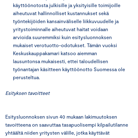
käyttöönotosta julkisille ja yksityisille toimijoille
aiheutuvat hallinnolliset kustannukset sekä
työntekijöiden kansainväliselle liikkuvuudelle ja
yritystoiminnalle aiheutuvat haitat voidaan
arvioida suuremmiksi kuin esitysluonnoksen
mukaiset verotuotto-odotukset. Tämän vuoksi
Keskuskauppakamari katsoo aiemman
lausuntonsa mukaisesti, ettei taloudellisen
työnantajan käsitteen käyttöönotto Suomessa ole
perusteltua.
Esityksen tavoitteet
Esitysluonnoksen sivun 40 mukaan lakimuutoksen
tavoitteena on saavuttaa tasapuolisempi kilpailutilanne
yhtäältä niiden yritysten välille, jotka käyttävät