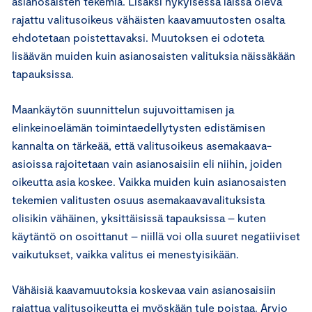
asianosaisten tekemiä. Lisäksi nykyisessä laissa oleva
rajattu valitusoikeus vähäisten kaavamuutosten osalta
ehdotetaan poistettavaksi. Muutoksen ei odoteta
lisäävän muiden kuin asianosaisten valituksia näissäkään
tapauksissa.
Maankäytön suunnittelun sujuvoittamisen ja
elinkeinoelämän toimintaedellytysten edistämisen
kannalta on tärkeää, että valitusoikeus asemakaava-
asioissa rajoitetaan vain asianosaisiin eli niihin, joiden
oikeutta asia koskee. Vaikka muiden kuin asianosaisten
tekemien valitusten osuus asemakaavavalituksista
olisikin vähäinen, yksittäisissä tapauksissa – kuten
käytäntö on osoittanut – niillä voi olla suuret negatiiviset
vaikutukset, vaikka valitus ei menestyisikään.
Vähäisiä kaavamuutoksia koskevaa vain asianosaisiin
rajattua valitusoikeutta ei myöskään tule poistaa. Arvio