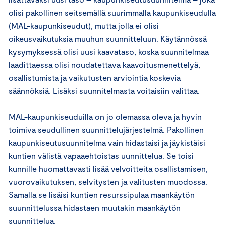
olisi pakollinen seitsemällä suurimmalla kaupunkiseudulla
(MAL-kaupunkiseudut), mutta jolla ei olisi
oikeusvaikutuksia muuhun suunnitteluun. Käytännössä
kysymyksessä olisi uusi kaavataso, koska suunnitelmaa
laadittaessa olisi noudatettava kaavoitusmenettelyä,
osallistumista ja vaikutusten arviointia koskevia
säännöksiä. Lisäksi suunnitelmasta voitaisiin valittaa.
MAL-kaupunkiseuduilla on jo olemassa oleva ja hyvin
toimiva seudullinen suunnittelujärjestelmä. Pakollinen
kaupunkiseutusuunnitelma vain hidastaisi ja jäykistäisi
kuntien välistä vapaaehtoistas uunnittelua. Se toisi
kunnille huomattavasti lisää velvoitteita osallistamisen,
vuorovaikutuksen, selvitysten ja valitusten muodossa.
Samalla se lisäisi kuntien resurssipulaa maankäytön
suunnittelussa hidastaen muutakin maankäytön
suunnittelua.