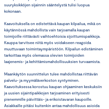
suuryksikköjen sijainnin sääntelystä tulisi luopua
kokonaan.
Kaavoituksella on edistettävä kaupan kilpailua, mikä on
käytännössä mahdollista vain tarjoamalla kaupan
toimijoille riittävästi vaihtoehtoisia sijoittumispaikkoja.
Kauppa tarvitsee niitä myös voidakseen reagoida
muuttuvaan toimintaympäristöön. Kilpailun edistäminen
tarkoittaa myös olemassa olevien toimijoiden
laajenemis- ja kehittämismahdollisuuksien turvaamista.
Maankäytön suunnittelun tulee mahdollistaa riittävän
palvelu- ja myymäläverkoston syntyminen.
Kaavoituksessa korostuu kaupan ohjaaminen keskuksiin
ja uusien sijaintipaikkojen tarjoaminen erityisesti
pienemmille päivittäis- ja erikoistavaran kaupoille.
Asiakkaille pitäisi kuitenkin antaa mahdollisuus asioida