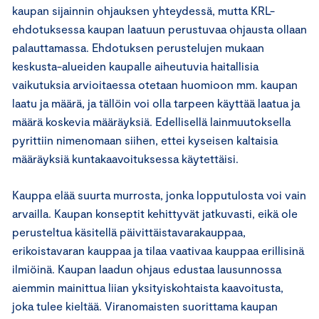
kaupan sijainnin ohjauksen yhteydessä, mutta KRL-
ehdotuksessa kaupan laatuun perustuvaa ohjausta ollaan
palauttamassa. Ehdotuksen perustelujen mukaan
keskusta-alueiden kaupalle aiheutuvia haitallisia
vaikutuksia arvioitaessa otetaan huomioon mm. kaupan
laatu ja määrä, ja tällöin voi olla tarpeen käyttää laatua ja
määrä koskevia määräyksiä. Edellisellä lainmuutoksella
pyrittiin nimenomaan siihen, ettei kyseisen kaltaisia
määräyksiä kuntakaavoituksessa käytettäisi.
Kauppa elää suurta murrosta, jonka lopputulosta voi vain
arvailla. Kaupan konseptit kehittyvät jatkuvasti, eikä ole
perusteltua käsitellä päivittäistavarakauppaa,
erikoistavaran kauppaa ja tilaa vaativaa kauppaa erillisinä
ilmiöinä. Kaupan laadun ohjaus edustaa lausunnossa
aiemmin mainittua liian yksityiskohtaista kaavoitusta,
joka tulee kieltää. Viranomaisten suorittama kaupan