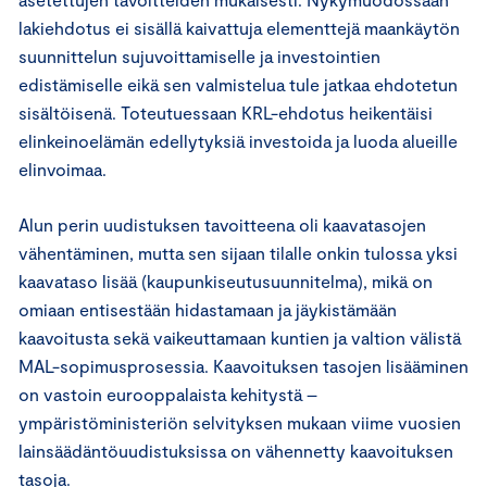
lakiehdotus ei sisällä kaivattuja elementtejä maankäytön
suunnittelun sujuvoittamiselle ja investointien
edistämiselle eikä sen valmistelua tule jatkaa ehdotetun
sisältöisenä. Toteutuessaan KRL-ehdotus heikentäisi
elinkeinoelämän edellytyksiä investoida ja luoda alueille
elinvoimaa.
Alun perin uudistuksen tavoitteena oli kaavatasojen
vähentäminen, mutta sen sijaan tilalle onkin tulossa yksi
kaavataso lisää (kaupunkiseutusuunnitelma), mikä on
omiaan entisestään hidastamaan ja jäykistämään
kaavoitusta sekä vaikeuttamaan kuntien ja valtion välistä
MAL-sopimusprosessia. Kaavoituksen tasojen lisääminen
on vastoin eurooppalaista kehitystä –
ympäristöministeriön selvityksen mukaan viime vuosien
lainsäädäntöuudistuksissa on vähennetty kaavoituksen
tasoja.