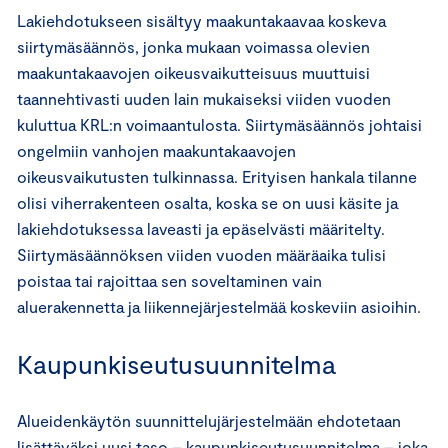
Lakiehdotukseen sisältyy maakuntakaavaa koskeva
siirtymäsäännös, jonka mukaan voimassa olevien
maakuntakaavojen oikeusvaikutteisuus muuttuisi
taannehtivasti uuden lain mukaiseksi viiden vuoden
kuluttua KRL:n voimaantulosta. Siirtymäsäännös johtaisi
ongelmiin vanhojen maakuntakaavojen
oikeusvaikutusten tulkinnassa. Erityisen hankala tilanne
olisi viherrakenteen osalta, koska se on uusi käsite ja
lakiehdotuksessa laveasti ja epäselvästi määritelty.
Siirtymäsäännöksen viiden vuoden määräaika tulisi
poistaa tai rajoittaa sen soveltaminen vain
aluerakennetta ja liikennejärjestelmää koskeviin asioihin.
Kaupunkiseutusuunnitelma
Alueidenkäytön suunnittelujärjestelmään ehdotetaan
lisättäväksi uusi taso – kaupunkiseutusuunnitelma – joka