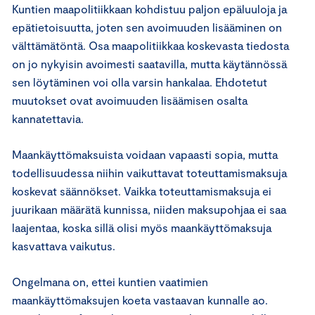
Kuntien maapolitiikkaan kohdistuu paljon epäluuloja ja
epätietoisuutta, joten sen avoimuuden lisääminen on
välttämätöntä. Osa maapolitiikkaa koskevasta tiedosta
on jo nykyisin avoimesti saatavilla, mutta käytännössä
sen löytäminen voi olla varsin hankalaa. Ehdotetut
muutokset ovat avoimuuden lisäämisen osalta
kannatettavia.
Maankäyttömaksuista voidaan vapaasti sopia, mutta
todellisuudessa niihin vaikuttavat toteuttamismaksuja
koskevat säännökset. Vaikka toteuttamismaksuja ei
juurikaan määrätä kunnissa, niiden maksupohjaa ei saa
laajentaa, koska sillä olisi myös maankäyttömaksuja
kasvattava vaikutus.
Ongelmana on, ettei kuntien vaatimien
maankäyttömaksujen koeta vastaavan kunnalle ao.