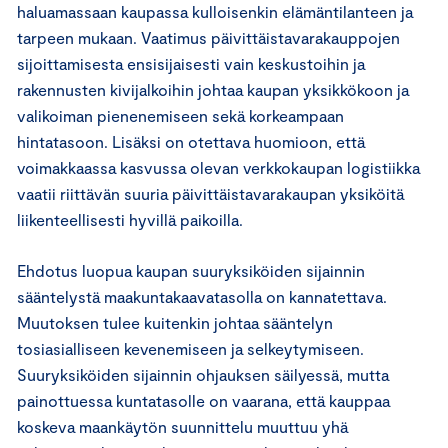
haluamassaan kaupassa kulloisenkin elämäntilanteen ja
tarpeen mukaan. Vaatimus päivittäistavarakauppojen
sijoittamisesta ensisijaisesti vain keskustoihin ja
rakennusten kivijalkoihin johtaa kaupan yksikkökoon ja
valikoiman pienenemiseen sekä korkeampaan
hintatasoon. Lisäksi on otettava huomioon, että
voimakkaassa kasvussa olevan verkkokaupan logistiikka
vaatii riittävän suuria päivittäistavarakaupan yksiköitä
liikenteellisesti hyvillä paikoilla.
Ehdotus luopua kaupan suuryksiköiden sijainnin
sääntelystä maakuntakaavatasolla on kannatettava.
Muutoksen tulee kuitenkin johtaa sääntelyn
tosiasialliseen kevenemiseen ja selkeytymiseen.
Suuryksiköiden sijainnin ohjauksen säilyessä, mutta
painottuessa kuntatasolle on vaarana, että kauppaa
koskeva maankäytön suunnittelu muuttuu yhä