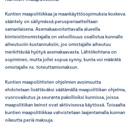
Kuntien maapolitiikkaa ja maankäyttösopimuksia koskeva
sääntely on säilymässä perusperiaatteiltaan
samanlaisena. Asemakaavoitettavalla alueella
kiinteistönomistajalla on velvollisuus osallistua kunnalle
aiheutuviin kustannuksiin, jos omistajalle aiheutuu
merkittävää hyötyä asemakaavasta. Lähtökohtana on
sopiminen, mutta jollei sopua synny, kunta voi määrätä
omistajalle ns. toteuttamismaksun.
Kuntien maapoliittisten ohjelmien avoimuutta
ehdotetaan lisättäväksi säätämällä maapolitiikan ohjelma,
vuorovaikutus ja seuranta pakollisiksi kunnissa, joissa
maapolitiikan keinot ovat aktiivisessa käytössä. Toisaalta
kuntien maapolitiikkaa vahvistetaan laajentamalla kunnan
oikeutta periä maksuja.