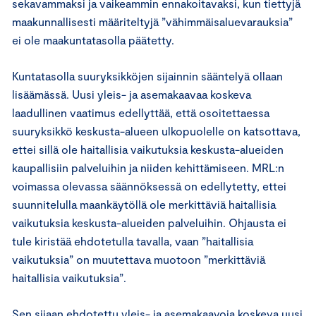
sekavammaksi ja vaikeammin ennakoitavaksi, kun tiettyjä
maakunnallisesti määriteltyjä ”vähimmäisaluevarauksia”
ei ole maakuntatasolla päätetty.
Kuntatasolla suuryksikköjen sijainnin sääntelyä ollaan
lisäämässä. Uusi yleis- ja asemakaavaa koskeva
laadullinen vaatimus edellyttää, että osoitettaessa
suuryksikkö keskusta-alueen ulkopuolelle on katsottava,
ettei sillä ole haitallisia vaikutuksia keskusta-alueiden
kaupallisiin palveluihin ja niiden kehittämiseen. MRL:n
voimassa olevassa säännöksessä on edellytetty, ettei
suunnitelulla maankäytöllä ole merkittäviä haitallisia
vaikutuksia keskusta-alueiden palveluihin. Ohjausta ei
tule kiristää ehdotetulla tavalla, vaan ”haitallisia
vaikutuksia” on muutettava muotoon ”merkittäviä
haitallisia vaikutuksia”.
Sen sijaan ehdotettu yleis- ja asemakaavoja koskeva uusi