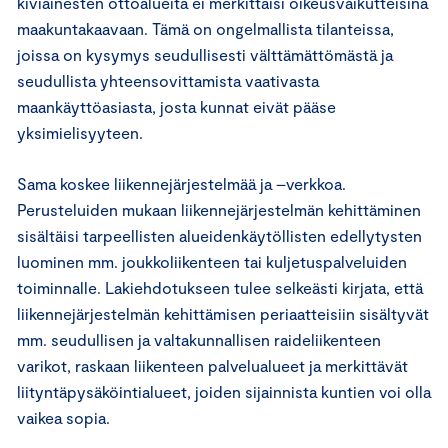
kiviainesten ottoalueita ei merkittäisi oikeusvaikutteisina
maakuntakaavaan. Tämä on ongelmallista tilanteissa,
joissa on kysymys seudullisesti välttämättömästä ja
seudullista yhteensovittamista vaativasta
maankäyttöasiasta, josta kunnat eivät pääse
yksimielisyyteen.
Sama koskee liikennejärjestelmää ja –verkkoa.
Perusteluiden mukaan liikennejärjestelmän kehittäminen
sisältäisi tarpeellisten alueidenkäytöllisten edellytysten
luominen mm. joukkoliikenteen tai kuljetuspalveluiden
toiminnalle. Lakiehdotukseen tulee selkeästi kirjata, että
liikennejärjestelmän kehittämisen periaatteisiin sisältyvät
mm. seudullisen ja valtakunnallisen raideliikenteen
varikot, raskaan liikenteen palvelualueet ja merkittävät
liityntäpysäköintialueet, joiden sijainnista kuntien voi olla
vaikea sopia.