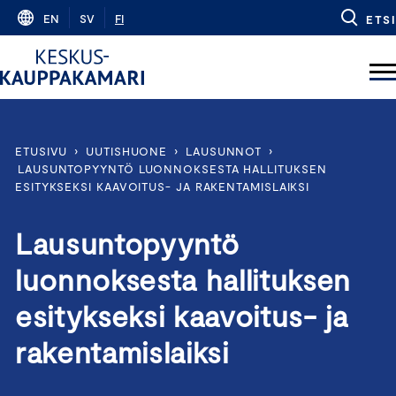
Skip
EN
SV
FI
ETSI
to
content
ETUSIVU
›
UUTISHUONE
›
LAUSUNNOT
›
LAUSUNTOPYYNTÖ LUONNOKSESTA HALLITUKSEN
ESITYKSEKSI KAAVOITUS- JA RAKENTAMISLAIKSI
Lausuntopyyntö
luonnoksesta hallituksen
esitykseksi kaavoitus- ja
rakentamislaiksi