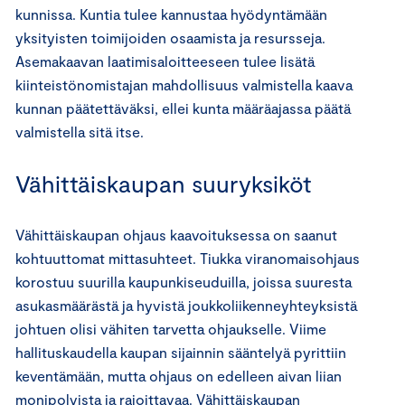
kunnissa. Kuntia tulee kannustaa hyödyntämään
yksityisten toimijoiden osaamista ja resursseja.
Asemakaavan laatimisaloitteeseen tulee lisätä
kiinteistönomistajan mahdollisuus valmistella kaava
kunnan päätettäväksi, ellei kunta määräajassa päätä
valmistella sitä itse.
Vähittäiskaupan suuryksiköt
Vähittäiskaupan ohjaus kaavoituksessa on saanut
kohtuuttomat mittasuhteet. Tiukka viranomaisohjaus
korostuu suurilla kaupunkiseuduilla, joissa suuresta
asukasmäärästä ja hyvistä joukkoliikenneyhteyksistä
johtuen olisi vähiten tarvetta ohjaukselle. Viime
hallituskaudella kaupan sijainnin sääntelyä pyrittiin
keventämään, mutta ohjaus on edelleen aivan liian
monipolvista ja rajoittavaa. Vähittäiskaupan