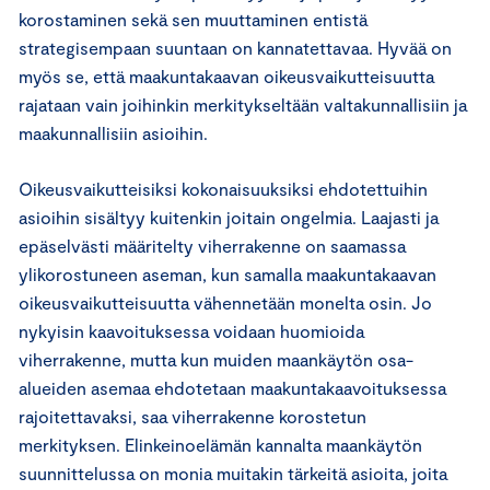
korostaminen sekä sen muuttaminen entistä
strategisempaan suuntaan on kannatettavaa. Hyvää on
myös se, että maakuntakaavan oikeusvaikutteisuutta
rajataan vain joihinkin merkitykseltään valtakunnallisiin ja
maakunnallisiin asioihin.
Oikeusvaikutteisiksi kokonaisuuksiksi ehdotettuihin
asioihin sisältyy kuitenkin joitain ongelmia. Laajasti ja
epäselvästi määritelty viherrakenne on saamassa
ylikorostuneen aseman, kun samalla maakuntakaavan
oikeusvaikutteisuutta vähennetään monelta osin. Jo
nykyisin kaavoituksessa voidaan huomioida
viherrakenne, mutta kun muiden maankäytön osa-
alueiden asemaa ehdotetaan maakuntakaavoituksessa
rajoitettavaksi, saa viherrakenne korostetun
merkityksen. Elinkeinoelämän kannalta maankäytön
suunnittelussa on monia muitakin tärkeitä asioita, joita