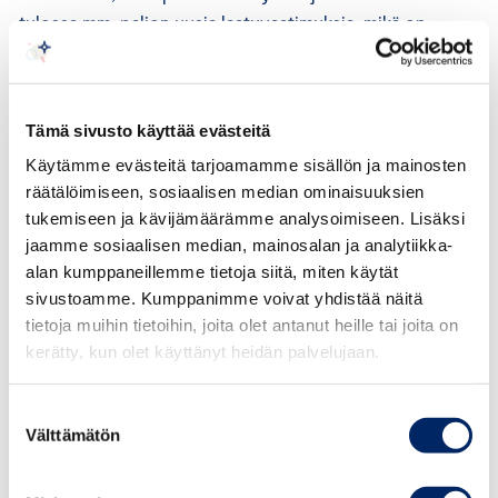
tulossa mm. paljon uusia laatuvaatimuksia, mikä on
omiaan lisäämään selvitysvelvollisuuksia sekä
monimutkaistamaan ja hidastamaan kaavoitusta. On
valitettavaa, ettei yhden kuntakaavan malli sisälly
Tämä sivusto käyttää evästeitä
lakiehdotukseen. Ehdotettu yleisja asemakaavan
Käytämme evästeitä tarjoamamme sisällön ja mainosten
yhteiskäsittely on kannatettava, mutta sillä on vain
räätälöimiseen, sosiaalisen median ominaisuuksien
marginaalinen merkitys, koska nykyisinkin yleis- ja
tukemiseen ja kävijämäärämme analysoimiseen. Lisäksi
asemakaavoja on voitu valmistella yhtä aikaa.
jaamme sosiaalisen median, mainosalan ja analytiikka-
alan kumppaneillemme tietoja siitä, miten käytät
Laajasti ja epäselvästi määritelty viherrakenne on
sivustoamme. Kumppanimme voivat yhdistää näitä
sisällytetty myös yleiskaavan laatuvaatimuksiin. Edellä
tietoja muihin tietoihin, joita olet antanut heille tai joita on
mainituin perustein käsite tulee joko poistaa
kerätty, kun olet käyttänyt heidän palvelujaan.
laatuvaatimuksista tai määritellä paljon selkeämmin.
Suostumuksen
Yleisesti tunnettu ongelma kuntakaavoituksessa on
Välttämätön
valinta
asemakaavoituksen liiallinen yksityiskohtaisuus, mikä
viivästyttää investointeja (poikkeusluvat,