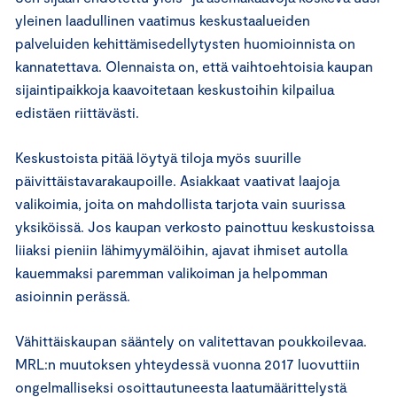
yleinen laadullinen vaatimus keskustaalueiden
palveluiden kehittämisedellytysten huomioinnista on
kannatettava. Olennaista on, että vaihtoehtoisia kaupan
sijaintipaikkoja kaavoitetaan keskustoihin kilpailua
edistäen riittävästi.
Keskustoista pitää löytyä tiloja myös suurille
päivittäistavarakaupoille. Asiakkaat vaativat laajoja
valikoimia, joita on mahdollista tarjota vain suurissa
yksiköissä. Jos kaupan verkosto painottuu keskustoissa
liiaksi pieniin lähimyymälöihin, ajavat ihmiset autolla
kauemmaksi paremman valikoiman ja helpomman
asioinnin perässä.
Vähittäiskaupan sääntely on valitettavan poukkoilevaa.
MRL:n muutoksen yhteydessä vuonna 2017 luovuttiin
ongelmalliseksi osoittautuneesta laatumäärittelystä