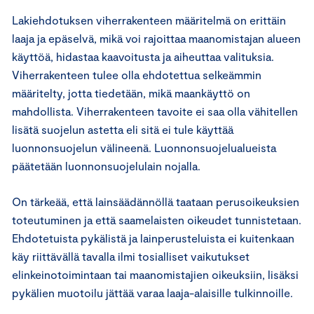
Lakiehdotuksen viherrakenteen määritelmä on erittäin
laaja ja epäselvä, mikä voi rajoittaa maanomistajan alueen
käyttöä, hidastaa kaavoitusta ja aiheuttaa valituksia.
Viherrakenteen tulee olla ehdotettua selkeämmin
määritelty, jotta tiedetään, mikä maankäyttö on
mahdollista. Viherrakenteen tavoite ei saa olla vähitellen
lisätä suojelun astetta eli sitä ei tule käyttää
luonnonsuojelun välineenä. Luonnonsuojelualueista
päätetään luonnonsuojelulain nojalla.
On tärkeää, että lainsäädännöllä taataan perusoikeuksien
toteutuminen ja että saamelaisten oikeudet tunnistetaan.
Ehdotetuista pykälistä ja lainperusteluista ei kuitenkaan
käy riittävällä tavalla ilmi tosialliset vaikutukset
elinkeinotoimintaan tai maanomistajien oikeuksiin, lisäksi
pykälien muotoilu jättää varaa laaja-alaisille tulkinnoille.