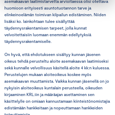
asemakaavan laatimistarvetta arvioitaessa olisi otettava
huomioon erityisesti asuntotuotannon tarve ja
elinkeinoelämän toimivan kilpailun edistäminen. Niiden
lisäksi ko. lainkohtaan tulee sisällyttää
täydennysrakentamisen tarpeet, jolla kunnat
velvoitettaisiin luomaan enemmän edellytyksiä
täydennysrakentamiselle.
On hyvä, että ehdotukseen sisältyy kunnan jäsenen
oikeus tehdä perusteltu aloite asemakaavan laatimiseksi
sekä kunnalle velvollisuus käsitellä aloite 4 kk:n kuluessa.
Perustelujen mukaan aloiteoikeus koskee myös
asemakaavan muuttamista. Vaikka kunnan jäsenellä on jo
nykyisin aloiteoikeus kuntalain perusteella, oikeuden
kirjaaminen KRL:iin ja määräajan asettaminen sen
käsittelylle on omiaan kannustamaan kiinteistönomistajia
edistämään hankkeitaan ja nopeuttamaan hankkeiden
toteuttamista.