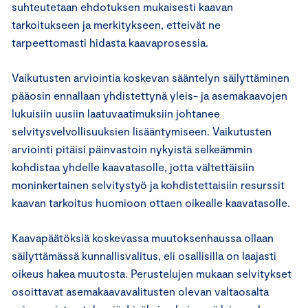
suhteutetaan ehdotuksen mukaisesti kaavan
tarkoitukseen ja merkitykseen, etteivät ne
tarpeettomasti hidasta kaavaprosessia.
Vaikutusten arviointia koskevan sääntelyn säilyttäminen
pääosin ennallaan yhdistettynä yleis- ja asemakaavojen
lukuisiin uusiin laatuvaatimuksiin johtanee
selvitysvelvollisuuksien lisääntymiseen. Vaikutusten
arviointi pitäisi päinvastoin nykyistä selkeämmin
kohdistaa yhdelle kaavatasolle, jotta vältettäisiin
moninkertainen selvitystyö ja kohdistettaisiin resurssit
kaavan tarkoitus huomioon ottaen oikealle kaavatasolle.
Kaavapäätöksiä koskevassa muutoksenhaussa ollaan
säilyttämässä kunnallisvalitus, eli osallisilla on laajasti
oikeus hakea muutosta. Perustelujen mukaan selvitykset
osoittavat asemakaavavalitusten olevan valtaosalta