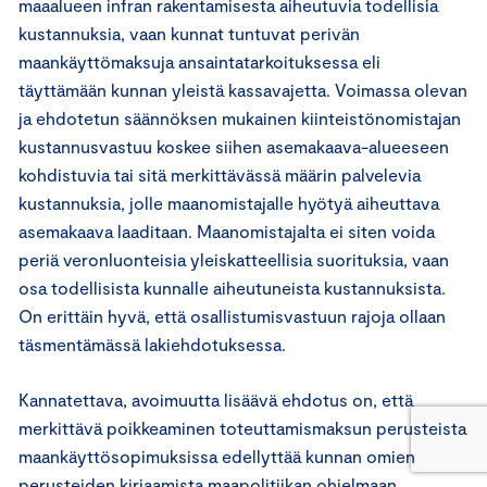
maaalueen infran rakentamisesta aiheutuvia todellisia
kustannuksia, vaan kunnat tuntuvat perivän
maankäyttömaksuja ansaintatarkoituksessa eli
täyttämään kunnan yleistä kassavajetta. Voimassa olevan
ja ehdotetun säännöksen mukainen kiinteistönomistajan
kustannusvastuu koskee siihen asemakaava-alueeseen
kohdistuvia tai sitä merkittävässä määrin palvelevia
kustannuksia, jolle maanomistajalle hyötyä aiheuttava
asemakaava laaditaan. Maanomistajalta ei siten voida
periä veronluonteisia yleiskatteellisia suorituksia, vaan
osa todellisista kunnalle aiheutuneista kustannuksista.
On erittäin hyvä, että osallistumisvastuun rajoja ollaan
täsmentämässä lakiehdotuksessa.
Kannatettava, avoimuutta lisäävä ehdotus on, että
merkittävä poikkeaminen toteuttamismaksun perusteista
maankäyttösopimuksissa edellyttää kunnan omien
perusteiden kirjaamista maapolitiikan ohjelmaan.