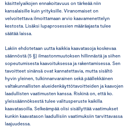
käsittelyaikojen ennakoitavuus on tärkeää niin
kansalaisille kuin yrityksille. Viranomaiset on
velvoitettava ilmoittamaan arvio kaavamenettelyn
kestosta. Lisäksi lupaprosessien määräajasta tulee
säätää laissa.
Lakiin ehdotetaan uutta kaikkia kaavatasoja koskevaa
säännöstä (5 §) ilmastonmuutoksen hillinnästä ja siihen
sopeutumisesta kaavoituksessa ja rakentamisessa. Sen
tavoitteet sinänsä ovat kannatettavia, mutta sisältö
hyvin yleinen, tulkinnanvarainen sekä päällekkäinen
valtakunnallisten alueidenkäyttötavoitteiden ja kaavojen
laadullisten vaatimusten kanssa. Riskinä on, että ko.
yleissäännöksestä tulee valitusperuste kaikilla
kaavatasoilla. Selkeämpää olisi sisällyttää vaatimukset
kunkin kaavatason laadullisiin vaatimuksiin tarvittavassa
laajuudessa.