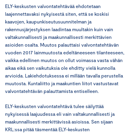
ELY-keskusten valvontatehtävää ehdotetaan
laajennettavaksi nykyisestä siten, että se koskisi
kaavojen, kaupunkiseutusuunnitelman ja
rakennusjärjestyksen laadintaa muultakin kuin vain
valtakunnallisesti ja maakunnallisesti merkittävien
asioiden osalta. Muutos palauttaisi valvontatehtävän
vuoden 2017 lainmuutosta edeltäneeseen tilanteeseen,
vaikka edellinen muutos on ollut voimassa vasta vähän
aikaa eikä sen vaikutuksia ole ehditty vielä kunnolla
arvioida. Lakiehdotuksessa ei millään tavalla perustella
muutosta. Kuntaliitto ja maakuntien liitot vastustavat
valvontatehtävän palauttamista entiselleen.
ELY-keskusten valvontatehtävä tulee säilyttää
nykyisessä laajuudessa eli vain valtakunnallisesti ja
maakunnallisesti merkittävissä asioissa. Sen sijaan
KRL:ssa pitää täsmentää ELY-keskusten