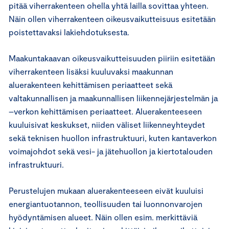
pitää viherrakenteen ohella yhtä lailla sovittaa yhteen.
Näin ollen viherrakenteen oikeusvaikutteisuus esitetään
poistettavaksi lakiehdotuksesta.
Maakuntakaavan oikeusvaikutteisuuden piiriin esitetään
viherrakenteen lisäksi kuuluvaksi maakunnan
aluerakenteen kehittämisen periaatteet sekä
valtakunnallisen ja maakunnallisen liikennejärjestelmän ja
–verkon kehittämisen periaatteet. Aluerakenteeseen
kuuluisivat keskukset, niiden väliset liikenneyhteydet
sekä teknisen huollon infrastruktuuri, kuten kantaverkon
voimajohdot sekä vesi- ja jätehuollon ja kiertotalouden
infrastruktuuri.
Perustelujen mukaan aluerakenteeseen eivät kuuluisi
energiantuotannon, teollisuuden tai luonnonvarojen
hyödyntämisen alueet. Näin ollen esim. merkittäviä