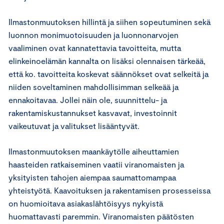
Ilmastonmuutoksen hillintä ja siihen sopeutuminen sekä
luonnon monimuotoisuuden ja luonnonarvojen
vaaliminen ovat kannatettavia tavoitteita, mutta
elinkeinoelämän kannalta on lisäksi olennaisen tärkeää,
että ko. tavoitteita koskevat säännökset ovat selkeitä ja
niiden soveltaminen mahdollisimman selkeää ja
ennakoitavaa. Jollei näin ole, suunnittelu- ja
rakentamiskustannukset kasvavat, investoinnit
vaikeutuvat ja valitukset lisääntyvät.
Ilmastonmuutoksen maankäytölle aiheuttamien
haasteiden ratkaiseminen vaatii viranomaisten ja
yksityisten tahojen aiempaa saumattomampaa
yhteistyötä. Kaavoituksen ja rakentamisen prosesseissa
on huomioitava asiakaslähtöisyys nykyistä
huomattavasti paremmin. Viranomaisten päätösten