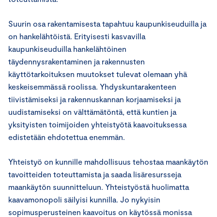
Suurin osa rakentamisesta tapahtuu kaupunkiseuduilla ja
on hankelähtöistä. Erityisesti kasvavilla
kaupunkiseuduilla hankelähtöinen
täydennysrakentaminen ja rakennusten
käyttötarkoituksen muutokset tulevat olemaan yhä
keskeisemmässä roolissa. Yhdyskuntarakenteen
tiivistämiseksi ja rakennuskannan korjaamiseksi ja
uudistamiseksi on välttämätöntä, että kuntien ja
yksityisten toimijoiden yhteistyötä kaavoituksessa
edistetään ehdotettua enemmän.
Yhteistyö on kunnille mahdollisuus tehostaa maankäytön
tavoitteiden toteuttamista ja saada lisäresursseja
maankäytön suunnitteluun. Yhteistyöstä huolimatta
kaavamonopoli säilyisi kunnilla. Jo nykyisin
sopimusperusteinen kaavoitus on käytössä monissa