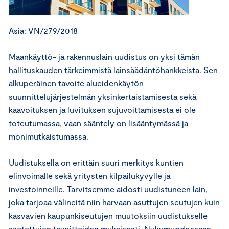
Asia: VN/279/2018
Maankäyttö- ja rakennuslain uudistus on yksi tämän
hallituskauden tärkeimmistä lainsäädäntöhankkeista. Sen
alkuperäinen tavoite alueidenkäytön
suunnittelujärjestelmän yksinkertaistamisesta sekä
kaavoituksen ja luvituksen sujuvoittamisesta ei ole
toteutumassa, vaan sääntely on lisääntymässä ja
monimutkaistumassa.
Uudistuksella on erittäin suuri merkitys kuntien
elinvoimalle sekä yritysten kilpailukyvylle ja
investoinneille. Tarvitsemme aidosti uudistuneen lain,
joka tarjoaa välineitä niin harvaan asuttujen seutujen kuin
kasvavien kaupunkiseutujen muutoksiin uudistukselle
asetettujen tavoitteiden mukaisesti. Nykymuodossaan