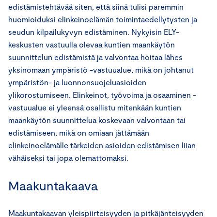
edistämistehtävää siten, että siinä tulisi paremmin
huomioiduksi elinkeinoelämän toimintaedellytysten ja
seudun kilpailukyvyn edistäminen. Nykyisin ELY-
keskusten vastuulla olevaa kuntien maankäytön
suunnittelun edistämistä ja valvontaa hoitaa lähes
yksinomaan ympäristö -vastuualue, mikä on johtanut
ympäristön- ja luonnonsuojeluasioiden
ylikorostumiseen. Elinkeinot, työvoima ja osaaminen -
vastuualue ei yleensä osallistu mitenkään kuntien
maankäytön suunnittelua koskevaan valvontaan tai
edistämiseen, mikä on omiaan jättämään
elinkeinoelämälle tärkeiden asioiden edistämisen liian
vähäiseksi tai jopa olemattomaksi.
Maakuntakaava
Maakuntakaavan yleispiirteisyyden ja pitkäjänteisyyden