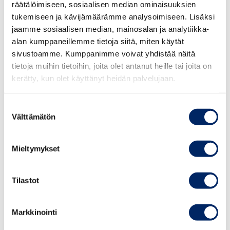
räätälöimiseen, sosiaalisen median ominaisuuksien
Soveltamisalan mahdollisen laajentamisen yhteydessä
tukemiseen ja kävijämäärämme analysoimiseen. Lisäksi
tulee joka tapauksessa turvata vaihtoehtoisten
jaamme sosiaalisen median, mainosalan ja analytiikka-
riidanratkaisuelinten riittävät resurssit.
alan kumppaneillemme tietoja siitä, miten käytät
sivustoamme. Kumppanimme voivat yhdistää näitä
Elinkeinonharjoittajan vastaamisvelvollisuus
tietoja muihin tietoihin, joita olet antanut heille tai joita on
kerätty, kun olet käyttänyt heidän palvelujaan.
Keskuskauppakamari ei kannata vastausvelvollisuuden
asettamista elinkeinonharjoittajalle.
Suostumuksen
Vastausvelvollisuuden käsite ja vaikutus jää
Välttämätön
valinta
kyseenalaiseksi, jos vaihtoehtoisen riidanratkaisun on
kuitenkin tarkoitus jatkossakin olla
Mieltymykset
elinkeinonharjoittajalle vapaaehtoista. Ehdotus jättää
avoimeksi myös sen, mitä asiassa tapahtuu, jos vastausta
Tilastot
ei velvollisuudesta huolimatta anneta.
Keskuskauppakamari toteaa, että suomalainen
vaihtoehtoinen riidanratkaisujärjestelmä toimii
Markkinointi
tältäkin osin hyvin ja asia voidaan ratkaista riippumatta