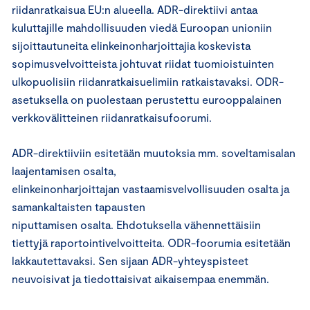
riidanratkaisua EU:n alueella. ADR-direktiivi antaa
kuluttajille mahdollisuuden viedä Euroopan unioniin
sijoittautuneita elinkeinonharjoittajia koskevista
sopimusvelvoitteista johtuvat riidat tuomioistuinten
ulkopuolisiin riidanratkaisuelimiin ratkaistavaksi. ODR-
asetuksella on puolestaan perustettu eurooppalainen
verkkovälitteinen riidanratkaisufoorumi.
ADR-direktiiviin esitetään muutoksia mm. soveltamisalan
laajentamisen osalta,
elinkeinonharjoittajan vastaamisvelvollisuuden osalta ja
samankaltaisten tapausten
niputtamisen osalta. Ehdotuksella vähennettäisiin
tiettyjä raportointivelvoitteita. ODR-foorumia esitetään
lakkautettavaksi. Sen sijaan ADR-yhteyspisteet
neuvoisivat ja tiedottaisivat aikaisempaa enemmän.