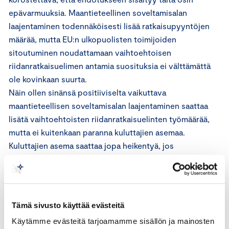
epävarmuuksia. Maantieteellinen soveltamisalan
laajentaminen todennäköisesti lisää ratkaisupyyntöjen
määrää, mutta EU:n ulkopuolisten toimijoiden
sitoutuminen noudattamaan vaihtoehtoisen
riidanratkaisuelimen antamia suosituksia ei välttämättä
ole kovinkaan suurta.
Näin ollen sinänsä positiiviselta vaikuttava
maantieteellisen soveltamisalan laajentaminen saattaa
lisätä vaihtoehtoisten riidanratkaisuelinten työmäärää,
mutta ei kuitenkaan paranna kuluttajien asemaa.
Kuluttajien asema saattaa jopa heikentyä, jos
riidanratkaisuelinten työmäärä kasvaa ja riitojen ratkaisu
hidastuu. Riitojen ratkaisun hidastuminen ei ole
myöskään elinkeinonharjoittajien etu.
Tämä sivusto käyttää evästeitä
Aineellisen soveltamisalan laajentamiseen
Käytämme evästeitä tarjoamamme sisällön ja mainosten
Keskuskauppakamari suhtautuu pidättyväisesti.