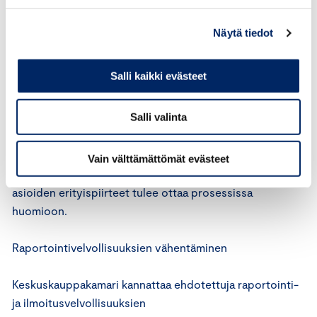
siitä, antaako elinkeinonharjoittaja asiassa vastaustaan
vai ei.
Näytä tiedot
Asioiden niputtaminen
Salli kaikki evästeet
Keskuskauppakamari ei myöskään varauksetta kannata
Salli valinta
sitä, että vaihtoehtoiset
riidanratkaisuelimet voisivat niputtaa samaa
elinkeinonharjoittajaa koskevat ja samanlaisia piirteitä
Vain välttämättömät evästeet
koskevat asiat yhteen prosessiin. Joka tapauksessa eri
asioiden erityispiirteet tulee ottaa prosessissa
huomioon.
Raportointivelvollisuuksien vähentäminen
Keskuskauppakamari kannattaa ehdotettuja raportointi-
ja ilmoitusvelvollisuuksien