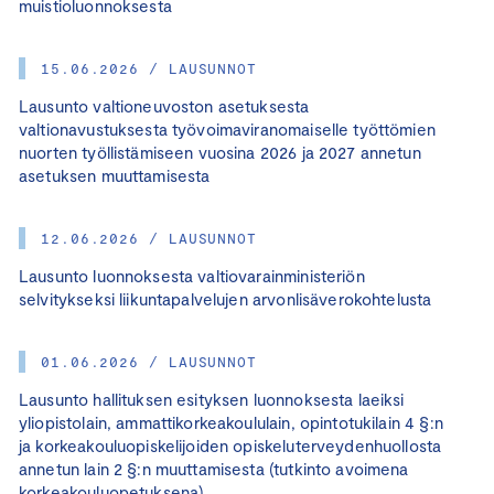
muistioluonnoksesta
15.06.2026 / LAUSUNNOT
Lausunto valtioneuvoston asetuksesta
valtionavustuksesta työvoimaviranomaiselle työttömien
nuorten työllistämiseen vuosina 2026 ja 2027 annetun
asetuksen muuttamisesta
12.06.2026 / LAUSUNNOT
Lausunto luonnoksesta valtiovarainministeriön
selvitykseksi liikuntapalvelujen arvonlisäverokohtelusta
01.06.2026 / LAUSUNNOT
Lausunto hallituksen esityksen luonnoksesta laeiksi
yliopistolain, ammattikorkeakoululain, opintotukilain 4 §:n
ja korkeakouluopiskelijoiden opiskeluterveydenhuollosta
annetun lain 2 §:n muuttamisesta (tutkinto avoimena
korkeakouluopetuksena)