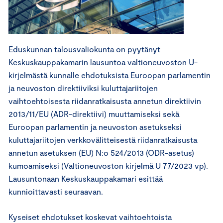
Eduskunnan talousvaliokunta on pyytänyt
Keskuskauppakamarin lausuntoa valtioneuvoston U-
kirjelmästä kunnalle ehdotuksista Euroopan parlamentin
ja neuvoston direktiiviksi kuluttajariitojen
vaihtoehtoisesta riidanratkaisusta annetun direktiivin
2013/11/EU (ADR-direktiivi) muuttamiseksi sekä
Euroopan parlamentin ja neuvoston asetukseksi
kuluttajariitojen verkkovälitteisestä riidanratkaisusta
annetun asetuksen (EU) N:o 524/2013 (ODR-asetus)
kumoamiseksi (Valtioneuvoston kirjelmä U 77/2023 vp).
Lausuntonaan Keskuskauppakamari esittää
kunnioittavasti seuraavan.
Kyseiset ehdotukset koskevat vaihtoehtoista