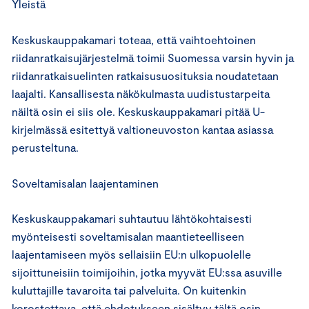
Yleistä
Keskuskauppakamari toteaa, että vaihtoehtoinen
riidanratkaisujärjestelmä toimii Suomessa varsin hyvin ja
riidanratkaisuelinten ratkaisusuosituksia noudatetaan
laajalti. Kansallisesta näkökulmasta uudistustarpeita
näiltä osin ei siis ole. Keskuskauppakamari pitää U-
kirjelmässä esitettyä valtioneuvoston kantaa asiassa
perusteltuna.
Soveltamisalan laajentaminen
Keskuskauppakamari suhtautuu lähtökohtaisesti
myönteisesti soveltamisalan maantieteelliseen
laajentamiseen myös sellaisiin EU:n ulkopuolelle
sijoittuneisiin toimijoihin, jotka myyvät EU:ssa asuville
kuluttajille tavaroita tai palveluita. On kuitenkin
korostettava, että ehdotukseen sisältyy tältä osin