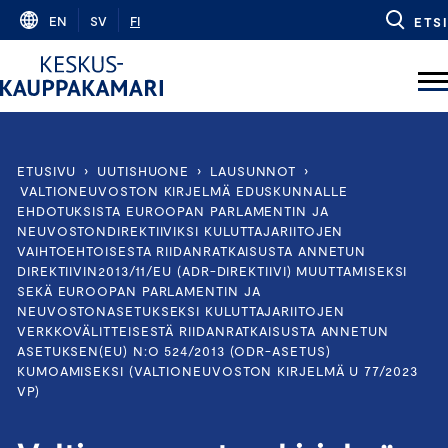
Skip
EN
SV
FI
ETSI
to
content
ETUSIVU
›
UUTISHUONE
›
LAUSUNNOT
›
VALTIONEUVOSTON KIRJELMÄ EDUSKUNNALLE
EHDOTUKSISTA EUROOPAN PARLAMENTIN JA
NEUVOSTONDIREKTIIVIKSI KULUTTAJARIITOJEN
VAIHTOEHTOISESTA RIIDANRATKAISUSTA ANNETUN
DIREKTIIVIN2013/11/EU (ADR-DIREKTIIVI) MUUTTAMISEKSI
SEKÄ EUROOPAN PARLAMENTIN JA
NEUVOSTONASETUKSEKSI KULUTTAJARIITOJEN
VERKKOVÄLITTEISESTÄ RIIDANRATKAISUSTA ANNETUN
ASETUKSEN(EU) N:O 524/2013 (ODR-ASETUS)
KUMOAMISEKSI (VALTIONEUVOSTON KIRJELMÄ U 77/2023
VP)