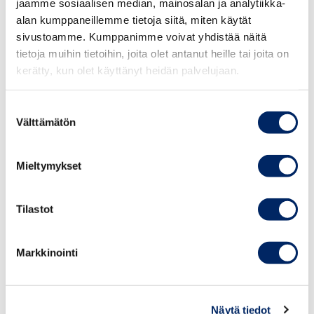
jaamme sosiaalisen median, mainosalan ja analytiikka-
työpaikkailmoitus
alan kumppaneillemme tietoja siitä, miten käytät
sivustoamme. Kumppanimme voivat yhdistää näitä
tietoja muihin tietoihin, joita olet antanut heille tai joita on
kerätty, kun olet käyttänyt heidän palvelujaan.
Suostumuksen
Välttämätön
valinta
Vastaava asiantuntija
Mieltymykset
Tilastot
Markkinointi
Näytä tiedot