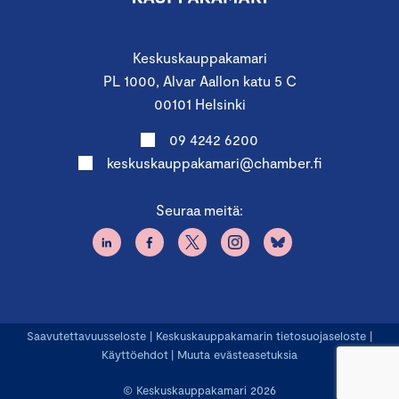
Keskuskauppakamari
PL 1000, Alvar Aallon katu 5 C
00101 Helsinki
09 4242 6200
keskuskauppakamari@chamber.fi
Seuraa meitä:
Saavutettavuusseloste
|
Keskuskauppakamarin tietosuojaseloste
|
Käyttöehdot
|
Muuta evästeasetuksia
© Keskuskauppakamari 2026