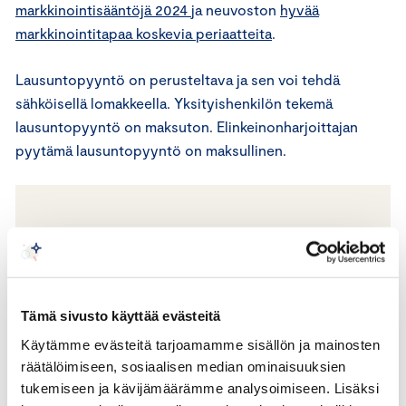
markkinointisääntöjä 2024
ja neuvoston
hyvää
markkinointitapaa koskevia periaatteita
.
Lausuntopyyntö on perusteltava ja sen voi tehdä
sähköisellä lomakkeella. Yksityishenkilön tekemä
lausuntopyyntö on maksuton. Elinkeinonharjoittajan
pyytämä lausuntopyyntö on maksullinen.
Neuvoston toimivaltaan ei kuulu esimerkiksi
seuraavien asioiden arviointi:
markkinoinnin harhaanjohtavuus
Tämä sivusto käyttää evästeitä
markkinoinnin totuudenvastaisuus
Käytämme evästeitä tarjoamamme sisällön ja mainosten
markkinoinnin hyvän maun vastaisuus
räätälöimiseen, sosiaalisen median ominaisuuksien
poliittinen tai uskonnollinen mainonta
tukemiseen ja kävijämäärämme analysoimiseen. Lisäksi
tuotesijoittelu