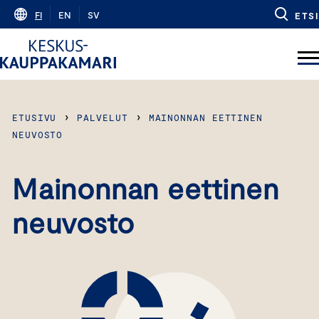
Skip
FI
EN
SV
ETSI
to
content
›
›
ETUSIVU
PALVELUT
MAINONNAN EETTINEN
NEUVOSTO
Mainonnan eettinen
neuvosto