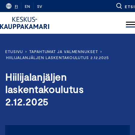
Skip
FI
EN
SV
ETSI
to
content
ETUSIVU
›
TAPAHTUMAT JA VALMENNUKSET
›
HIILIJALANJÄLJEN LASKENTAKOULUTUS 2.12.2025
Hiilijalanjäljen
laskentakoulutus
2.12.2025