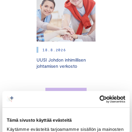
päästölaskuria.
Koulutuksen sisältö:
Päästölähteiden tunnistaminen: Miten voit
tunnistaa yrityksesi päästölähteet ja laskea
hiilijalanjäljen GHG protokollan vaatimusten
18.8.2026
mukaan?
UUSI Johdon inhimillisen
Tiekartan laatiminen: Kuinka voit suunnitella ja
johtamisen verkosto
toteuttaa tehokkaita
päästövähennystoimenpiteitä?
Käytännön vinkit: Saat konkreettisia neuvoja
TAPAHTUMAT
päästöjen laskentaan ja vähentämiseen.
Koulutusvälineenä käytetään
Keskuskauppakamarin päästölaskuria.
Tämä sivusto käyttää evästeitä
Käytämme evästeitä tarjoamamme sisällön ja mainosten