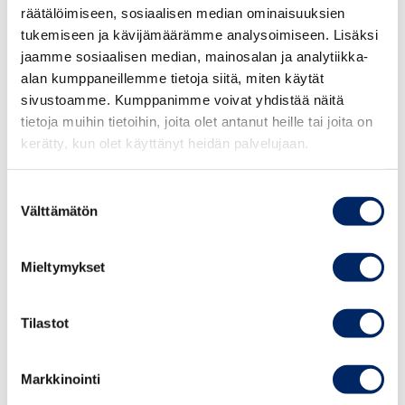
räätälöimiseen, sosiaalisen median ominaisuuksien
Miksi osallistua?
tukemiseen ja kävijämäärämme analysoimiseen. Lisäksi
jaamme sosiaalisen median, mainosalan ja analytiikka-
Ilmastonmuutos on yksi suurimmista globaaleista
alan kumppaneillemme tietoja siitä, miten käytät
riskeistä, ja yrityksillä on keskeinen rooli sen
25.8.2026
sivustoamme. Kumppanimme voivat yhdistää näitä
hillitsemisessä.
Johdon
tietoja muihin tietoihin, joita olet antanut heille tai joita on
vastuullisuusvalmennus
kerätty, kun olet käyttänyt heidän palvelujaan.
syksy 2026
Yhä useampi iso toimija edellyttää alihankkijoiltaan
päästötietoja ja konkreettisia ilmastotoimia. Jos
Suostumuksen
laskentaosaamista ei ole, yritys voi jäädä
Välttämätön
valinta
tarjouskilpailujen ja yhteistyömahdollisuuksien
TAPAHTUMAT
ulkopuolelle.
Mieltymykset
Hiilijalanjälkilaskenta on strateginen työkalu kilpailukyvyn
ja kannattavuuden vahvistamiseen. Kun yritys tunnistaa
Tilastot
päästönsä, se pystyy myös vähentämään kustannuksia
energian, polttoaineiden ja materiaalien käytössä.
Markkinointi