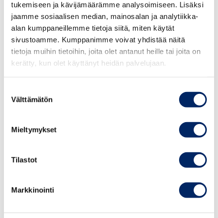
tukemiseen ja kävijämäärämme analysoimiseen. Lisäksi
Puhujina mm.:
jaamme sosiaalisen median, mainosalan ja analytiikka-
Vice President, Marine Legal & Compliance
Sinikka
alan kumppaneillemme tietoja siitä, miten käytät
Ilveskoski
, Wärtsilä
sivustoamme. Kumppanimme voivat yhdistää näitä
tietoja muihin tietoihin, joita olet antanut heille tai joita on
Globaali kuluttajaliiketoiminnan johtaja
Ari Piik
,
kerätty, kun olet käyttänyt heidän palvelujaan.
Wolt
Toimitusjohtaja
Jarmo Rajala
, Goodin
Suostumuksen
Hallitusammattilainen
Kaisa Olkkonen
Välttämätön
valinta
Johtava asiantuntija, IPR ja digitalisaatio
Minna
Aalto-Setälä
, Keskuskauppakamari
Mieltymykset
Tilastot
Moduuli III: TEKOÄLY JA JOHTAMINEN
15.12.2026 klo 11.30 – 17.00
Markkinointi
Keskuskauppakamari, Alvar Aallon katu 5,
Helsinki