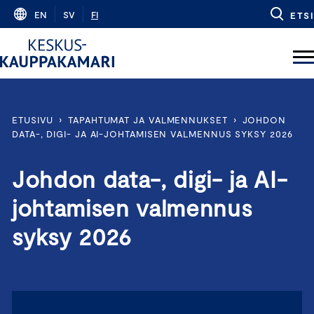
Skip
EN
SV
FI
ETSI
to
content
ETUSIVU
›
TAPAHTUMAT JA VALMENNUKSET
›
JOHDON
DATA-, DIGI- JA AI-JOHTAMISEN VALMENNUS SYKSY 2026
Johdon data-, digi- ja AI-
johtamisen valmennus
syksy 2026