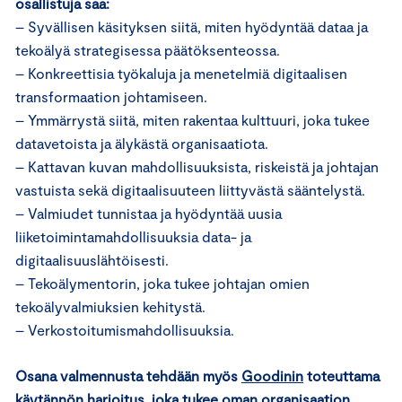
osallistuja saa:
– Syvällisen käsityksen siitä, miten hyödyntää dataa ja
tekoälyä strategisessa päätöksenteossa.
– Konkreettisia työkaluja ja menetelmiä digitaalisen
transformaation johtamiseen.
– Ymmärrystä siitä, miten rakentaa kulttuuri, joka tukee
datavetoista ja älykästä organisaatiota.
– Kattavan kuvan mahdollisuuksista, riskeistä ja johtajan
vastuista sekä digitaalisuuteen liittyvästä sääntelystä.
– Valmiudet tunnistaa ja hyödyntää uusia
liiketoimintamahdollisuuksia data- ja
digitaalisuuslähtöisesti.
– Tekoälymentorin, joka tukee johtajan omien
tekoälyvalmiuksien kehitystä.
– Verkostoitumismahdollisuuksia.
Osana valmennusta tehdään myös
Goodinin
toteuttama
käytännön harjoitus, joka tukee oman organisaation