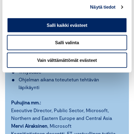
Näytä tiedot
Seminaarin sisältö:
Tekoäly tehostaa työntekoa, mutta ei korvaa
Salli kaikki evästeet
ihmistä
Tekoälyyn liittyvä sääntely yritysten
Salli valinta
näkökulmasta
Johtajan AI-taidot ja tekoälykokonaisuuden
Vain välttämättömät evästeet
johtaminen
Yrityscase
Ohjelman aikana toteutetun tehtävän
läpikäynti
Puhujina mm.:
Executive Director, Public Sector, Microsoft,
Northern and Eastern Europe and Central Asia
Mervi Airaksinen
, Microsoft
Kognitiotieteen dosentti, FT, vastuullinen tutkija