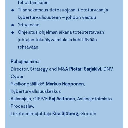
tehostamiseen
Tilannekatsaus tietosuojaan, tietoturvaan ja
kyberturvallisuuteen – johdon vastuu
Yrityscase
Ohjeistus ohjelman aikana toteutettavaan
johtajan tekoälyvalmiuksia kehittävään
tehtävään
Puhujina mm.:
Director, Strategy and M&A
Pietari Sarjakivi
, DNV
Cyber
Yksikönpäällikkö
Markus Happonen
,
Kyberturvallisuuskeskus
Asianajaja, CIPP/E
Kaj Aaltonen
, Asianajotoimisto
Processlaw
Liiketoimintajohtaja
Kira Sjöberg
, Goodin