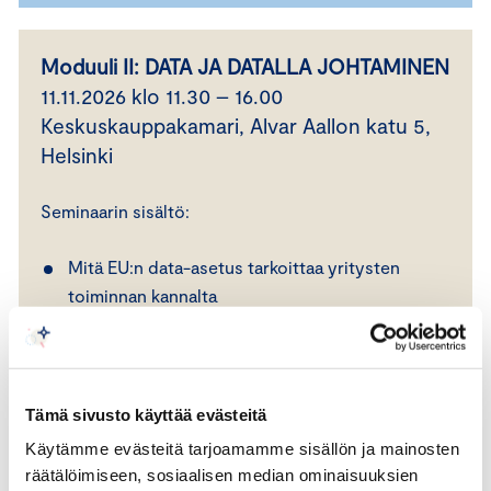
Moduuli II: DATA JA DATALLA JOHTAMINEN
11.11.2026 klo 11.30 – 16.00
Keskuskauppakamari, Alvar Aallon katu 5,
Helsinki
Seminaarin sisältö:
Mitä EU:n data-asetus tarkoittaa yritysten
toiminnan kannalta
Etumatkaa muihin varustautumalla ajoissa
Data Actiin
Data-avaruudet lisäävät datan saatavuutta ja
hyödynnettävyyttä
Tämä sivusto käyttää evästeitä
Digitaalisen transformaation johtaminen
Käytämme evästeitä tarjoamamme sisällön ja mainosten
Yrityscase
räätälöimiseen, sosiaalisen median ominaisuuksien