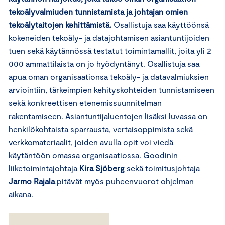
tekoälyvalmiuden tunnistamista ja johtajan omien
tekoälytaitojen kehittämistä.
Osallistuja saa käyttöönsä
kokeneiden tekoäly- ja datajohtamisen asiantuntijoiden
tuen sekä käytännössä testatut toimintamallit, joita yli 2
000 ammattilaista on jo hyödyntänyt. Osallistuja saa
apua oman organisaationsa tekoäly- ja datavalmiuksien
arviointiin, tärkeimpien kehityskohteiden tunnistamiseen
sekä konkreettisen etenemissuunnitelman
rakentamiseen. Asiantuntijaluentojen lisäksi luvassa on
henkilökohtaista sparrausta, vertaisoppimista sekä
verkkomateriaalit, joiden avulla opit voi viedä
käytäntöön omassa organisaatiossa. Goodinin
liiketoimintajohtaja
Kira Sjöberg
sekä toimitusjohtaja
Jarmo Rajala
pitävät myös puheenvuorot ohjelman
aikana.