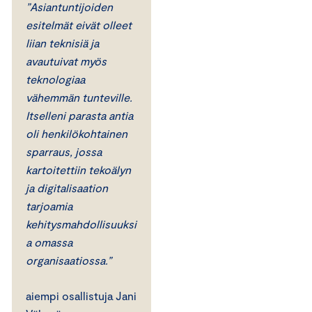
”Asiantuntijoiden
esitelmät eivät olleet
liian teknisiä ja
avautuivat myös
teknologiaa
vähemmän tunteville.
Itselleni parasta antia
oli henkilökohtainen
sparraus, jossa
kartoitettiin tekoälyn
ja digitalisaation
tarjoamia
kehitysmahdollisuuksi
a omassa
organisaatiossa.”
aiempi osallistuja Jani