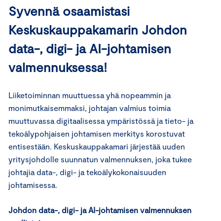
Syvennä osaamistasi
Keskuskauppakamarin Johdon
data-, digi- ja AI-johtamisen
valmennuksessa!
Liiketoiminnan muuttuessa yhä nopeammin ja
monimutkaisemmaksi, johtajan valmius toimia
muuttuvassa digitaalisessa ympäristössä ja tieto- ja
tekoälypohjaisen johtamisen merkitys korostuvat
entisestään. Keskuskauppakamari järjestää uuden
yritysjohdolle suunnatun valmennuksen, joka tukee
johtajia data-, digi- ja tekoälykokonaisuuden
johtamisessa.
Johdon data-, digi- ja AI-johtamisen valmennuksen