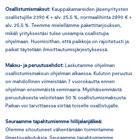
Osallistumismaksut:
Kauppakamareiden jäsenyritysten
osallistujille 2390 € + alv. 25,5 %, normaalihinta 2890 € +
alv. 25,5 %. Teemme mielellämme pakettitarjouksen,
mikäli yrityksestäsi tulee useampia osallistujia
ohjelmaan. Huomioithan, että paikkoja on rajoitetusti ja
paikat täytetään ilmoittautumisjärjestyksessä.
Maksu- ja peruutusehdot:
Laskutamme ohjelman
osallistumismaksun ohjelman alkaessa. Kuluton peruutus
on mahdollinen viimeistään 7 vuorokautta ennen
ohjelman ensimmäistä seminaaria. Myöhäisemmästä
peruutuksesta veloitetaan 50 % osallistumismaksusta.
Paikan voi tarvittaessa siirtää toiselle osallistujalle.
Seuraamme tapahtumiemme hiilijalanjälkeä:
Olemme sitoutuneet vähentämään toimintamme
ilmastovaikutuksia. Seuraamme tapahtumiemme