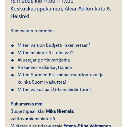
16.11.2026 klo 11.00 – 17.00
Keskuskauppakamari, Alvar Aallon katu 5,
Helsinki
Seminaarin teemoina:
Miten valtion budjetti rakennetaan?
Miten ministeriöt toimivat?
Avustajat portinvartijoina
Virkamies vallankäyttäjänä
Miten Suomen EU-kannat muodostuvat ja
kuinka Suomi vaikuttaa?
Miten vaikuttaa EU-lainsäädäntöön?
Puhumassa mm.:
Budjettipäällikkö
Mika Niemelä
,
valtiovarainministeriö
Ministerin erityisavustaja
Emma-Stina Vehmanen