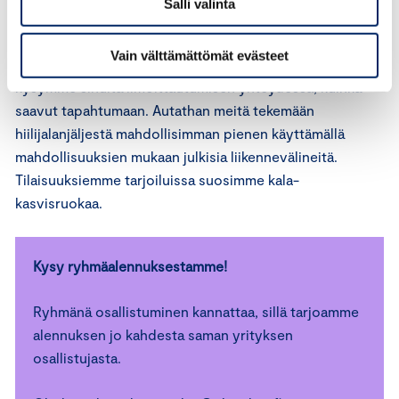
Salli valinta
Olemme sitoutuneet vähentämään toimintamme
ilmastovaikutuksia. Seuraamme tapahtumiemme
Vain välttämättömät evästeet
hiilijalanjälkeä osana päästölaskentaa. Tämän vuoksi
kysymme sinulta ilmoittautumisen yhteydessä, kuinka
saavut tapahtumaan. Autathan meitä tekemään
hiilijalanjäljestä mahdollisimman pienen käyttämällä
mahdollisuuksien mukaan julkisia liikennevälineitä.
Tilaisuuksiemme tarjoiluissa suosimme kala-
kasvisruokaa.
Kysy ryhmäalennuksestamme!
Ryhmänä osallistuminen kannattaa, sillä tarjoamme
alennuksen jo kahdesta saman yrityksen
osallistujasta.