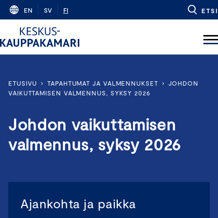
Skip
EN
SV
FI
ETSI
to
content
ETUSIVU
›
TAPAHTUMAT JA VALMENNUKSET
›
JOHDON
VAIKUTTAMISEN VALMENNUS, SYKSY 2026
Johdon vaikuttamisen
valmennus, syksy 2026
Ajankohta ja paikka