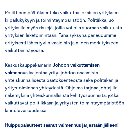
Poliittinen päätöksenteko vaikuttaa jokaisen yrityksen
kilpailukykyyn ja toimintaympäristöön. Politiikka luo
yrityksille myös riskejä, joilla voi olla suoraan vaikutusta
yrityksen liiketoimintaan. Tänä syksynä paneudumme
erityisesti lähestyviin vaaleihin ja niiden merkitykseen
vaikuttamistyössä.
Keskuskauppakamarin
Johdon vaikuttamisen
valmennus
laajentaa yritysjohdon osaamista
yhteiskunnallisesta päätöksenteosta sekä politiikan ja
yritystoiminnan yhteydestä. Ohjelma tarjoaa johtajille
näkemyksiä yhteiskunnallisista kehityssuunnista, jotka
vaikuttavat politiikkaan ja yritysten toimintaympäristöön
lähitulevaisuudessa.
Huippupalautteet saanut valmennus järjestään jälleen!