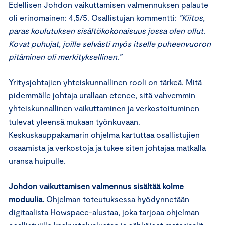
Edellisen Johdon vaikuttamisen valmennuksen palaute
oli erinomainen: 4,5/5. Osallistujan kommentti:
”Kiitos,
paras koulutuksen sisältökokonaisuus jossa olen ollut.
Kovat puhujat, joille selvästi myös itselle puheenvuoron
pitäminen oli merkityksellinen.”
Yritysjohtajien yhteiskunnallinen rooli on tärkeä. Mitä
pidemmälle johtaja urallaan etenee, sitä vahvemmin
yhteiskunnallinen vaikuttaminen ja verkostoituminen
tulevat yleensä mukaan työnkuvaan.
Keskuskauppakamarin ohjelma kartuttaa osallistujien
osaamista ja verkostoja ja tukee siten johtajaa matkalla
uransa huipulle.
Johdon vaikuttamisen valmennus sisältää kolme
moduulia.
Ohjelman toteutuksessa hyödynnetään
digitaalista Howspace-alustaa, joka tarjoaa ohjelman