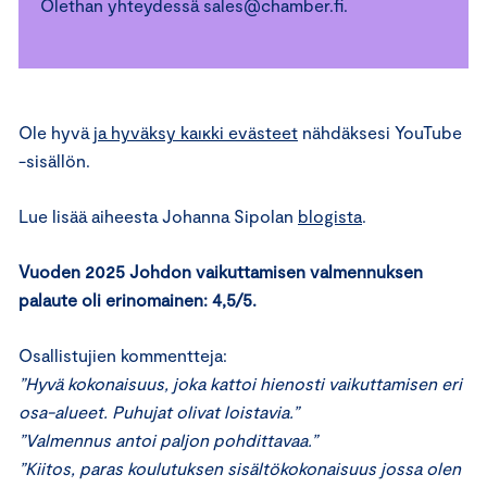
Olethan yhteydessä sales@chamber.fi.
⋯
Ole hyvä
ja hyväksy kaikki evästeet
nähdäksesi YouTube
-sisällön.
Lue lisää aiheesta Johanna Sipolan
blogista
.
Vuoden 2025 Johdon vaikuttamisen valmennuksen
palaute oli erinomainen: 4,5/5.
Osallistujien kommentteja:
”Hyvä kokonaisuus, joka kattoi hienosti vaikuttamisen eri
osa-alueet. Puhujat olivat loistavia.”
”Valmennus antoi paljon pohdittavaa.”
”Kiitos, paras koulutuksen sisältökokonaisuus jossa olen