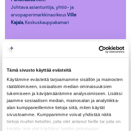
Johtava asiantuntija, yhtiö- ja
arvopaperimarkkinaoikeus
Ville
Kajala
, Keskuskauppakamari
Ohjelman sisällöstä vastaa Keskuskauppakamarin johtaja
Johanna Sipola
. Ohjelman käytännön toteutusta hoitaa
tapahtumatuottaja
Karoliina Korhonen
.
Tämä sivusto käyttää evästeitä
Valmennukseen sisältyy:
Käytämme evästeitä tarjoamamme sisällön ja mainosten
räätälöimiseen, sosiaalisen median ominaisuuksien
tukemiseen ja kävijämäärämme analysoimiseen. Lisäksi
Teams-ennakkotapaaminen
20.10.2026 klo 15.30 –
jaamme sosiaalisen median, mainosalan ja analytiikka-
16.30.
Tapaamisessa perehdytään Howspace-
alan kumppaneillemme tietoja siitä, miten käytät
alustan käyttöön ja tutustutaan ohjelman
sivustoamme. Kumppanimme voivat yhdistää näitä
osallistujiin.
tietoja muihin tietoihin, joita olet antanut heille tai joita on
Ohjelmassa mainitut seminaarit kahvi- ja
kerätty, kun olet käyttänyt heidän palvelujaan.