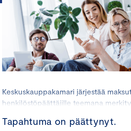
Keskuskauppakamari järjestää maksut
henkilöstöpäättäjille teemana merkity
Tapahtuma on päättynyt.
Keskiviikkona 19.11.2025 klo 8.30 – 9.30, Teams