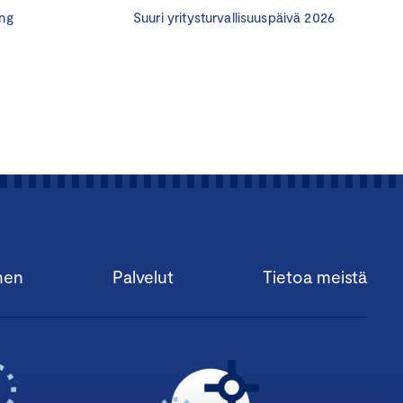
ng
Suuri yritysturvallisuuspäivä 2026
uutto,
ritystä erottumaan
vastuullista työyhteisöä.
nen
Palvelut
Tietoa meistä
 osa yrityksen kulttuuria,