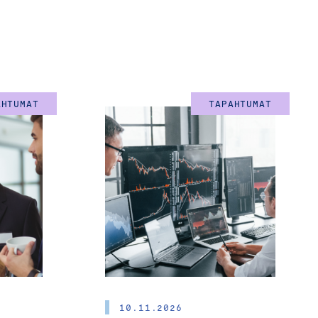
istaa
.30.
AHTUMAT
TAPAHTUMAT
iomerkeillä
mää. Molemmat kertovat
lpailuetua ja joka haluaa
ena.
Osallistuminen
 osallistumislinkki
10.11.2026