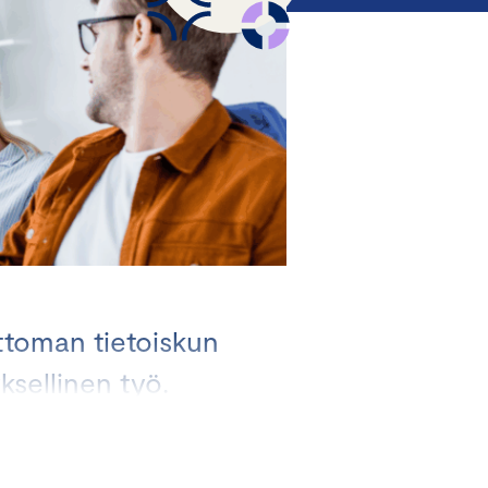
toman tietoiskun
ksellinen työ.