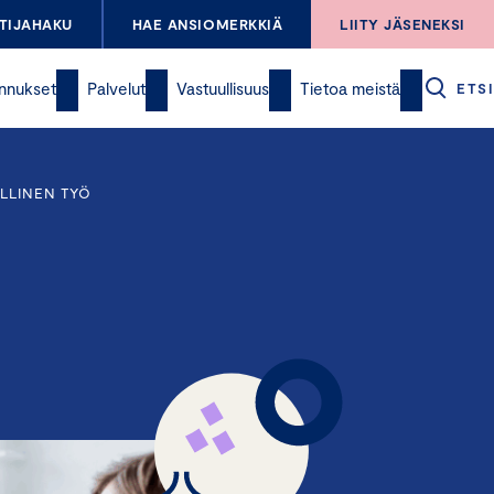
TIJAHAKU
HAE ANSIOMERKKIÄ
LIITY JÄSENEKSI
nnukset
Palvelut
Vastuullisuus
Tietoa meistä
ETSI
LLINEN TYÖ