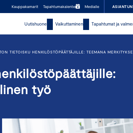
Kauppakamarit
Tapahtumakalenteri
Medialle
ASIANTUN
Uutishuone
Vaikuttaminen
Tapahtumat ja valme
ON TIETOISKU HENKILÖSTÖPÄÄTTÄJILLE: TEEMANA MERKITYKSE
enkilöstöpäättäjille:
linen työ