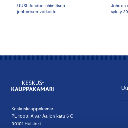
UUSI Johdon inhimillisen
Johdon v
johtamisen verkosto
syksy 2
Uu
Keskuskauppakamari
PL 1000, Alvar Aallon katu 5 C
00101 Helsinki