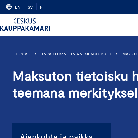
Skip
EN
SV
FI
to
content
ETUSIVU
›
TAPAHTUMAT JA VALMENNUKSET
›
MAKSUT
Maksuton tietoisku h
teemana merkityksel
Ajankohta ja paikka