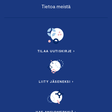
Lisätietoja:
Seminaarin sisältöön liittyvissä kysymyksissä
Tietoa meistä
voit olla yhteydessä johtavaan asiantuntijaan Ville
Kajalaan, ville.kajala@chamber.fi.
Järjestelyihin liittyvissä kysymyksissä voit olla
yhteydessä tapahtumatuottaja Anne Pakkaseen,
anne.pakkanen@chamber.fi, puh.
045 898 6972
.
TILAA UUTISKIRJE ›
Peruutusehdot:
Kuluton peruutus on mahdollinen
viimeistään seitsemän vuorokautta ennen tilaisuutta.
Mikäli peruutus tapahtuu myöhemmin kuin seitsemän
vuorokautta ennen tilaisuutta, veloitetaan koko
koulutuksen hinta.
LIITY JÄSENEKSI ›
Pidätämme oikeuden muutoksiin.