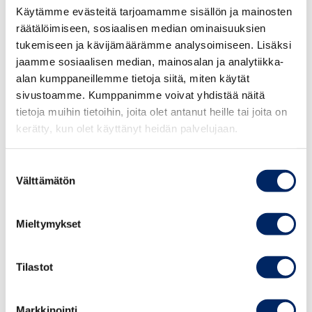
12.00 Lounas
Käytämme evästeitä tarjoamamme sisällön ja mainosten
räätälöimiseen, sosiaalisen median ominaisuuksien
13.00 Tervetuloa ja seminaarin avaus
tukemiseen ja kävijämäärämme analysoimiseen. Lisäksi
jaamme sosiaalisen median, mainosalan ja analytiikka-
13.05
Vastuullisuussääntelyn kokonaisuus
alan kumppaneillemme tietoja siitä, miten käytät
Hallitusammattilainen
Katri Sipilä
sivustoamme. Kumppanimme voivat yhdistää näitä
25.8.2026
tietoja muihin tietoihin, joita olet antanut heille tai joita on
Johdon
kerätty, kun olet käyttänyt heidän palvelujaan.
13.35
Hallituksen tehtävät ja vastuut
vastuullisuusvalmennus
Johtava asiantuntija, yhtiö- ja arvopaperimarkkinaoikeus
syksy 2026
Ville Kajala
, Keskuskauppakamari
Suostumuksen
Välttämätön
valinta
14.10 Tauko
TAPAHTUMAT
Mieltymykset
14.25
Kaksi syväsukellusta:
Kestävyysraportointi ja kaksoisolennaisuus
Tilastot
Senior Advisor, EFRAG Connectivity Advisory Panel
Member
Sirkku Palmuaro
Markkinointi