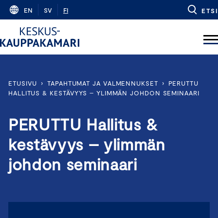
Skip
EN
SV
FI
ETSI
to
content
ETUSIVU
›
TAPAHTUMAT JA VALMENNUKSET
›
PERUTTU
HALLITUS & KESTÄVYYS – YLIMMÄN JOHDON SEMINAARI
PERUTTU Hallitus &
kestävyys – ylimmän
johdon seminaari