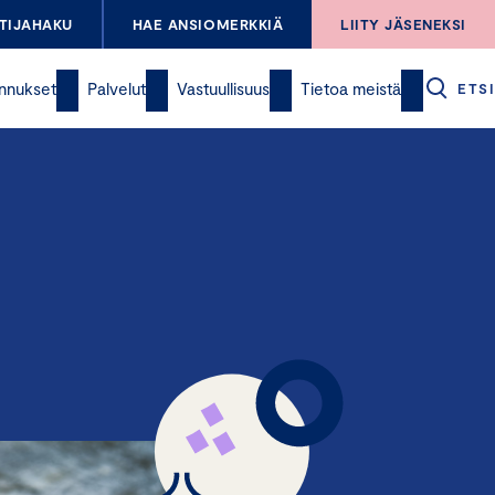
TIJAHAKU
HAE ANSIOMERKKIÄ
LIITY JÄSENEKSI
nnukset
Palvelut
Vastuullisuus
Tietoa meistä
ETSI