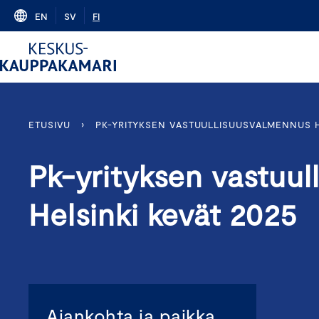
Skip
EN
SV
FI
to
content
ETUSIVU
›
PK-YRITYKSEN VASTUULLISUUSVALMENNUS H
Pk-yrityksen vastuu
Helsinki kevät 2025
Ajankohta ja paikka