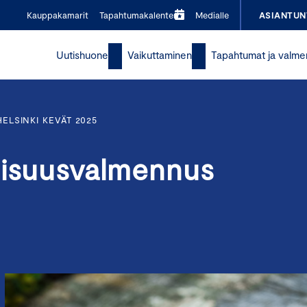
Kauppakamarit
Tapahtumakalenteri
Medialle
ASIANTUN
Uutishuone
Vaikuttaminen
Tapahtumat ja valme
ELSINKI KEVÄT 2025
llisuusvalmennus