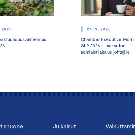
Valmennus koostuu
kahdesta jaksosta, joiden välissä toteut
osallistujayrityksissä vastuullisuuden olennaisuuskartoitus j
kartoitusten tulokset. Kartoitusten pohjalta osallistujayrityk
.2026
vastuullisuustyöhön.
24.9.2026
astuullisuusvalmennus
Chamber Executive Morni
Valmennus on suunnattu
pk-yritysten johdolle, liiketoimintava
026
24.9.2026 – maksuton
aamiaistilaisuus johtajille
valmennuksesta hyötyvät myös mm. viestinnästä, markkinoin
vastaavat.
Koulutuksia järjestetään usealla paikkakunnalla.
OP tarjoaa valmennuksen 250 ensimmäiselle OP:n pk-yritysa
hintaan! Käytä alennus hyväksesi ja ilmoittaudu valmennukse
Lue täältä OP Median artikkeli Tampereen valmennuksen en
kokemuksista.
tishuone
Julkaisut
Vaikuttami