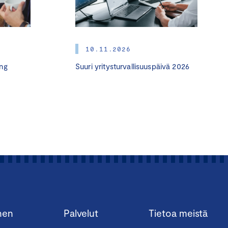
etaan
a analysoidaan
set saavat suosituksia
10.11.2026
ng
Suuri yritysturvallisuuspäivä 2026
staaville ja päälliköille,
nista ja tuotannosta
siakkaalle puoleen
en jo tänään!
simmäisen moduulin
nen
Palvelut
Tietoa meistä