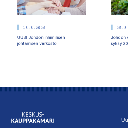
18.8.2026
25.8
UUSI Johdon inhimillisen
Johdon v
johtamisen verkosto
syksy 2
Uu