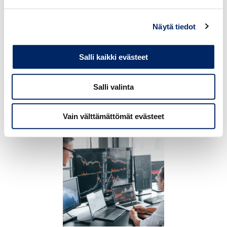
Ohjelma:
Näytä tiedot
24.9.2026
Chamber Executive
11.15 Rekisteröityminen & lounas
Salli kaikki evästeet
Morning 24.9.2026 –
maksuton aamiaistilaisuus
12.15 Tervetuloa
johtajille
Salli valinta
12.20 Tilaisuuden avaus
Juho Romakkaniemi
, toimitusjohtaja,
Vain välttämättömät evästeet
TAPAHTUMAT
Keskuskauppakamari
12.30 Monialainen turvallisuus -paneelikeskustelu
Keskustelijoina:
Jaakko Pekki,
johtaja, operatiivinen osasto,
Huoltovarmuuskeskus
Ilkka Koskimäki,
poliisiylijohtaja, Poliisihallitus