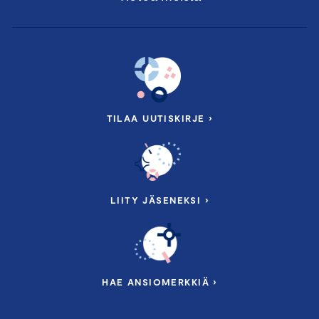
Tarja Jaakkola
, Apulaispääsihteeri, NATO
14.55 Eurooppalaisen ja suomalaisen
puolustusteollisuuden ylös nostaminen
Keskustelemassa:
Petri Toljamo,
toimitusjohtaja, Bittium
TILAA UUTISKIRJE ›
Tero Silvola,
president, CEO, Modirum
Kirsi Kokko,
Head of Defence & Digital Resilence,
Business Finland
Markku Korhonen
, toimitusjohtaja, Kongsberg Defence
LIITY JÄSENEKSI ›
15.25 Siviilipuolen innovaatioista puolustusalan
sovelluksiin
Kalle Härkki,
toimitusjohtaja, VTT
HAE ANSIOMERKKIÄ ›
15.35 Tauko