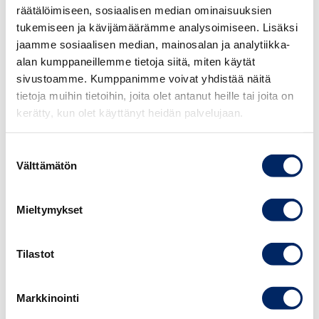
vanhempi neuvonantaja, entinen
räätälöimiseen, sosiaalisen median ominaisuuksien
puolustusministeri
Stefan Wallin.
tukemiseen ja kävijämäärämme analysoimiseen. Lisäksi
jaamme sosiaalisen median, mainosalan ja analytiikka-
alan kumppaneillemme tietoja siitä, miten käytät
sivustoamme. Kumppanimme voivat yhdistää näitä
Vuoden 2026 tapahtumassa keskitymme erityisesti
25.8.2026
tietoja muihin tietoihin, joita olet antanut heille tai joita on
näihin teemoihin:
Johdon
kerätty, kun olet käyttänyt heidän palvelujaan.
vastuullisuusvalmennus
Geopoliittinen maailmantilanne
syksy 2026
Suostumuksen
Vahva, resilientti ja kansainvälinen Suomi
Välttämätön
valinta
Monialainen turvallisuus & näkymättömät uhat
Puolustusliitto Nato maailman muuttuvassa
TAPAHTUMAT
pelikentässä
Mieltymykset
Eurooppalaisen ja suomalaisen
puolustusteollisuuden ylös nostaminen
Tilastot
Tapahtuman juontajana ja moderaattorina toimii
Markkinointi
vanhempi neuvonantaja, entinen puolustusministeri
Stefan Wallin.