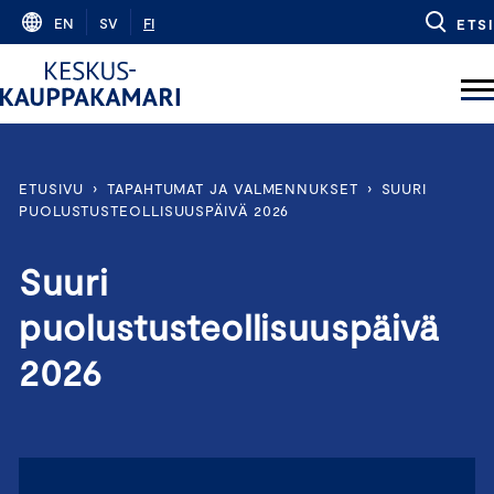
Skip
EN
SV
FI
ETSI
to
content
ETUSIVU
›
TAPAHTUMAT JA VALMENNUKSET
›
SUURI
PUOLUSTUSTEOLLISUUSPÄIVÄ 2026
Suuri
puolustusteollisuuspäivä
2026