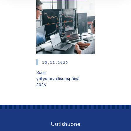
liiketoimintavastaaville ja päälliköille, valmennuksesta
hyötyvät myös mm. viestinnästä, markkinoinnista ja
tuotannosta vastaavat.
Hyödynnä nyt OP:n tarjoama alennus, ja saat
valmennuksen puoleen hintaan!
OHJELMA
10.11.2026
Suuri
yritysturvallisuuspäivä
2026
JAKSO I: Yritysvastuu – Mitä, miksi miten?
16.12.2025 klo 12.00–16.00
Etänä. Microsoft Teams
Uutishuone
Johdanto vastuullisuuteen