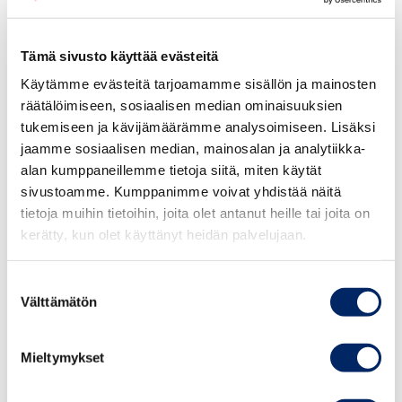
tulevista vaatimuksista
2. Työstät yrityksellesi oman olennaisuusanalyysin
Tämä sivusto käyttää evästeitä
asiantuntijamme avulla ja saat juuri omalle yrityksellesi
TAPAHTUMAT
räätälöidyt toimintasuositukset jatkoon
Käytämme evästeitä tarjoamamme sisällön ja mainosten
3. Saat onnistujien vinkit, joilla parannat merkittävästi
räätälöimiseen, sosiaalisen median ominaisuuksien
yrityksesi mahdollisuuksia pärjätä kilpailutuksissa
tukemiseen ja kävijämäärämme analysoimiseen. Lisäksi
jaamme sosiaalisen median, mainosalan ja analytiikka-
alan kumppaneillemme tietoja siitä, miten käytät
Kaksiosaisen valmennuksen aikataulu:
sivustoamme. Kumppanimme voivat yhdistää näitä
tietoja muihin tietoihin, joita olet antanut heille tai joita on
16.12.2025 – Puolen päivän koulutus (Microsoft Teams)
kerätty, kun olet käyttänyt heidän palvelujaan.
15.1.2026 – 2h koulutus (Microsoft Teams)
25.8.2026
Suostumuksen
OP Ryhmä maksaa 50 % osallistumismaksusta, jos
Johdon
Välttämätön
valinta
yrityksesi OP:n asiakas.
vastuullisuusvalmennus
Kauppakamarin jäsenenä yrityksesi hinnaksesi jää vain
syksy 2026
Mieltymykset
495 € (alv. 25,5€)*