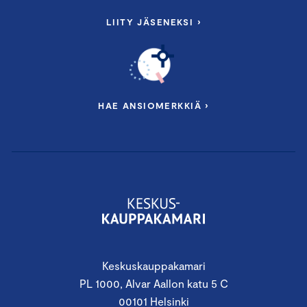
LIITY JÄSENEKSI ›
JAKSO II: Kuinka lähteä liikkeelle
vastuullisuustyössä?
15.1.2026 klo 09.00–11.00
Etänä, Microsoft Teams
HAE ANSIOMERKKIÄ ›
Olennaisuusarvion tulosten purku ja
suositukset vastuullisuustyöhön
Miten lähteä liikkeelle vastuullisuustyössä?
Vastuullisuusraportointiin liittyvät
vaatimukset
Työkaluja vastuullisuustyön tueksi
Puhujina mm:
Keskuskauppakamari
PL 1000, Alvar Aallon katu 5 C
Vastuullisuusasiantuntija
Merli Juustila
,
00101 Helsinki