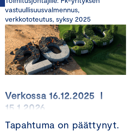
Toimitusjohtajille: Pk-yrityksen
vastuullisuusvalmennus,
verkkototeutus, syksy 2025
Verkossa 16.12.2025 I
15.1.2026
Tapahtuma on päättynyt.
Koulutus yrityksille, jotka