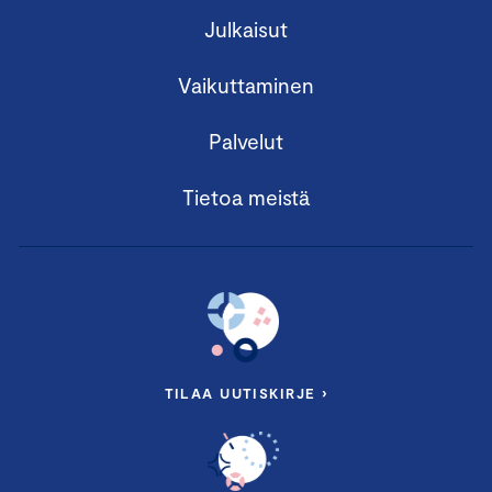
Vastuullisuuden liiketoimintahyödyt
Julkaisut
Strateginen yritysvastuu
Katsaus vastuullisuussääntelyyn
Vaikuttaminen
Tutustuminen vastuullisuuden
vaikutustenarviointiin ja ohjeet
Palvelut
olennaisuusarvioon
Yrityscase
Tietoa meistä
Puhujina mm:
Vastuullisuusasiantuntija
Merli Juustila
,
Keskuskauppakamari
Perttu Kouvalainen
ja
Samuli Kuittinen
,
Impact Agency Fabrik
TILAA UUTISKIRJE ›
Sustainability and Communications
Manager
Milla Kulkas
, Kiwa