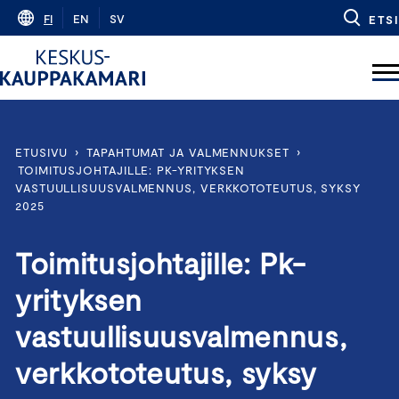
Skip
FI
EN
SV
ETSI
to
content
ETUSIVU
›
TAPAHTUMAT JA VALMENNUKSET
›
TOIMITUSJOHTAJILLE: PK-YRITYKSEN
VASTUULLISUUSVALMENNUS, VERKKOTOTEUTUS, SYKSY
2025
Toimitusjohtajille: Pk-
yrityksen
vastuullisuusvalmennus,
verkkototeutus, syksy