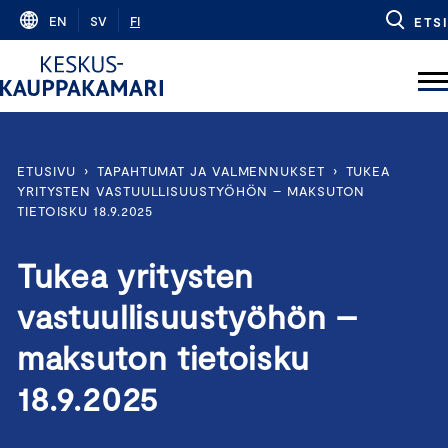
Skip
EN
SV
FI
ETSI
to
content
ETUSIVU
›
TAPAHTUMAT JA VALMENNUKSET
›
TUKEA
YRITYSTEN VASTUULLISUUSTYÖHÖN – MAKSUTON
TIETOISKU 18.9.2025
Tukea yritysten
vastuullisuustyöhön –
maksuton tietoisku
18.9.2025