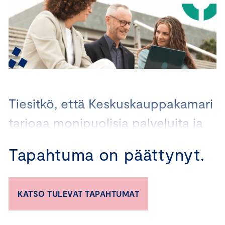
Tiesitkö, että Keskuskauppakamari
tarjoaa monipuolisia palveluita ja
valmennuksia, jotka auttavat
Tapahtuma on päättynyt.
yrityksiä kaikissa vastuullisuustyön
vaiheissa?
KATSO TULEVAT TAPAHTUMAT
Valmennuksistamme ja koulutuksistamme löytyy
vaihtoehtoja niin vastuullisuustyötä aloitteleville kuin