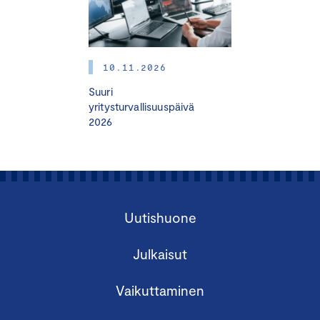
Hiilijalanjälki laskettu -merkki
Ilmastoyhteisö
Ihmisoikeussitoumus
Whistleblowing-Ilmoituskanava
10.11.2026
Suuri
yritysturvallisuuspäivä
2026
Tietoisku on maksuton, mutta edellyttää
ennakkoilmoittautumista. Tietoiskussa on varattu aikaa
osallistujien kysymyksille.
Uutishuone
Julkaisut
Vaikuttaminen