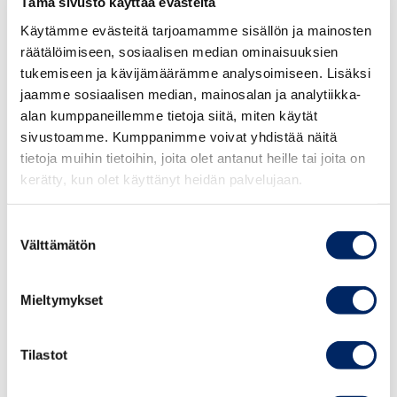
Tämä sivusto käyttää evästeitä
vaikuttamista ja iloa osallistumisesta. Puhujana
Mirva
Käytämme evästeitä tarjoamamme sisällön ja mainosten
Tanhua
, yritysvapaaehtoisuuden koordinaattori,
räätälöimiseen, sosiaalisen median ominaisuuksien
Helsingin Diakonissalaitokselta.
tukemiseen ja kävijämäärämme analysoimiseen. Lisäksi
jaamme sosiaalisen median, mainosalan ja analytiikka-
Tule mukaan ja ota seuraava askel vastuullisuuden
alan kumppaneillemme tietoja siitä, miten käytät
polulla!
sivustoamme. Kumppanimme voivat yhdistää näitä
Tietoiskuun osallistuminen ei velvoita sinua mihinkään,
tietoja muihin tietoihin, joita olet antanut heille tai joita on
25.8.2026
mutta saat inspiraatiota ja hyödyllisiä vinkkejä
kerätty, kun olet käyttänyt heidän palvelujaan.
Johdon
palveluista, joilla voimme tukea juuri sinun työtäsi
vastuullisuusvalmennus
kestävän kehityksen saralla.
Suostumuksen
syksy 2026
Välttämätön
valinta
VASTUULLISUUDEN RATKAISUT 2025
Mieltymykset
Vastuullisuuden valmennusratkaisut yritysjohdolle
TAPAHTUMAT
ymmärryksen kasvattamiseksi:
Tilastot
Yritysjohdon vastuullisuusvalmennus