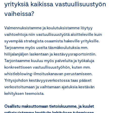
yrityksiä kaikissa vastuullisuustyön
vaiheissa?
Valmennuksistamme ja koulutuksistamme löytyy
vaihtoehtoja niin vastuullisuustyötä aloitteleville kuin
syvempää strategista osaamista hakeville yrityksille.
Tarjoamme myös useita täsmäkoulutuksia mm.
hiilijalanjäljen laskentaan ja kestävyysraportointiin.
Tarjontaamme kuuluu myös palveluita ja työkaluja
konkreettiseen vastuullisuustyöhön, kuten mm.
whistleblowing-ilmoituskanavan perustamiseen.
Yritysjohdon kestävyysverkostossa taas pääset
verkostoitumaan ja vaihtamaan ajatuksia kestävän
kehityksen teemoista.
Osallistu maksuttomaan tietoiskuumme, ja kuulet
ratkaisuistamme kestävän kehityksen tukemiseen