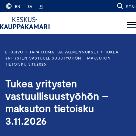
Skip
EN
SV
FI
ETSI
to
content
ETUSIVU
›
TAPAHTUMAT JA VALMENNUKSET
›
TUKEA
YRITYSTEN VASTUULLISUUSTYÖHÖN – MAKSUTON
TIETOISKU 3.11.2026
Tukea yritysten
vastuullisuustyöhön –
maksuton tietoisku
3.11.2026