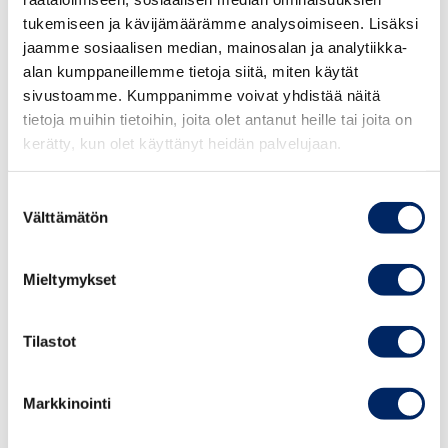
Hiilijalanjälki laskettu -merkki
tukemiseen ja kävijämäärämme analysoimiseen. Lisäksi
Ilmastoyhteisö
jaamme sosiaalisen median, mainosalan ja analytiikka-
Ihmisoikeussitoumus
alan kumppaneillemme tietoja siitä, miten käytät
Whistleblowing-Ilmoituskanava
sivustoamme. Kumppanimme voivat yhdistää näitä
tietoja muihin tietoihin, joita olet antanut heille tai joita on
kerätty, kun olet käyttänyt heidän palvelujaan.
Tietoisku on maksuton, mutta edellyttää
Suostumuksen
ennakkoilmoittautumista. Tietoiskussa on varattu aikaa
Välttämätön
valinta
osallistujien kysymyksille. Osallistumislinkki toimitetaan
kaikille ilmoittautuneille viim. päivää ennen.
Mieltymykset
Tilastot
TAPAHTUMAT
Markkinointi