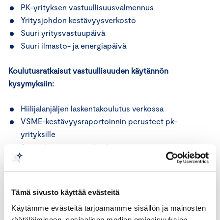
PK-yrityksen vastuullisuusvalmennus
Yritysjohdon kestävyysverkosto
Suuri yritysvastuupäivä
Suuri ilmasto- ja energiapäivä
Koulutusratkaisut vastuullisuuden käytännön
kysymyksiin:
Hiilijalanjäljen laskentakoulutus verkossa
VSME-kestävyysraportoinnin perusteet pk-
yrityksille
Sosiaalisen vastuun koulutus
Luonnon monimuotoisuus -koulutus
Työkalut vastuullisuuden ylläpitämiseen yrityksessä:
Tämä sivusto käyttää evästeitä
Käytämme evästeitä tarjoamamme sisällön ja mainosten
Ilmasto-ohjelma
räätälöimiseen, sosiaalisen median ominaisuuksien