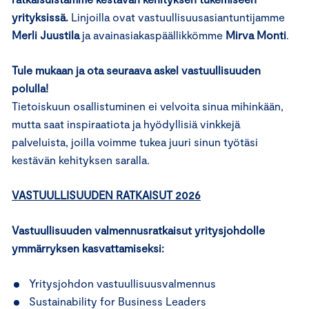
yrityksissä.
Linjoilla ovat vastuullisuusasiantuntijamme
Merli Juustila
ja avainasiakaspäällikkömme
Mirva Monti
.
Tule mukaan ja ota seuraava askel vastuullisuuden
polulla!
Tietoiskuun osallistuminen ei velvoita sinua mihinkään,
mutta saat inspiraatiota ja hyödyllisiä vinkkejä
palveluista, joilla voimme tukea juuri sinun työtäsi
kestävän kehityksen saralla.
VASTUULLISUUDEN RATKAISUT 2026
Vastuullisuuden valmennusratkaisut yritysjohdolle
ymmärryksen kasvattamiseksi:
Yritysjohdon vastuullisuusvalmennus
Sustainability for Business Leaders