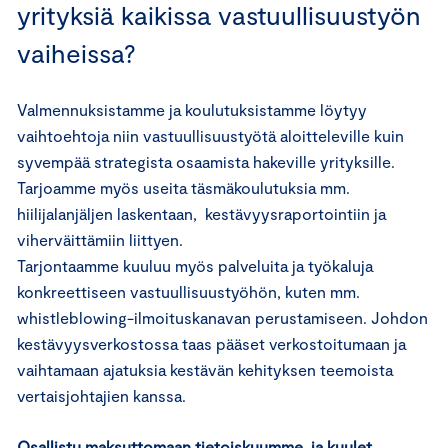
yrityksiä kaikissa vastuullisuustyön
vaiheissa?
Valmennuksistamme ja koulutuksistamme löytyy
vaihtoehtoja niin vastuullisuustyötä aloitteleville kuin
syvempää strategista osaamista hakeville yrityksille.
Tarjoamme myös useita täsmäkoulutuksia mm.
hiilijalanjäljen laskentaan, kestävyysraportointiin ja
viherväittämiin liittyen.
Tarjontaamme kuuluu myös palveluita ja työkaluja
konkreettiseen vastuullisuustyöhön, kuten mm.
whistleblowing-ilmoituskanavan perustamiseen. Johdon
kestävyysverkostossa taas pääset verkostoitumaan ja
vaihtamaan ajatuksia kestävän kehityksen teemoista
vertaisjohtajien kanssa.
Osallistu maksuttomaan tietoiskuumme, ja kuulet