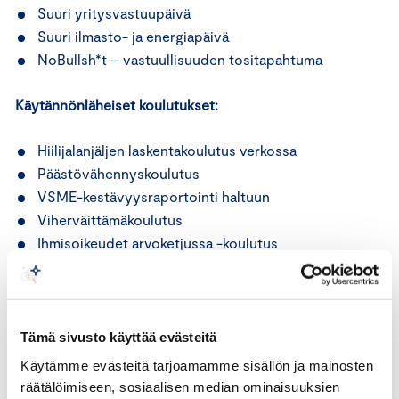
Suuri yritysvastuupäivä
Suuri ilmasto- ja energiapäivä
NoBullsh*t – vastuullisuuden tositapahtuma
Käytännönläheiset koulutukset:
Hiilijalanjäljen laskentakoulutus verkossa
Päästövähennyskoulutus
VSME-kestävyysraportointi haltuun
Viherväittämäkoulutus
Ihmisoikeudet arvoketjussa -koulutus
Luontopääomakoulutus
Vastuullisuuden palvelut ja työkalut:
Tämä sivusto käyttää evästeitä
Ilmasto-ohjelma ja Ilmastoyhteisö
Käytämme evästeitä tarjoamamme sisällön ja mainosten
Hiilijalanjälki laskettu -merkki
räätälöimiseen, sosiaalisen median ominaisuuksien