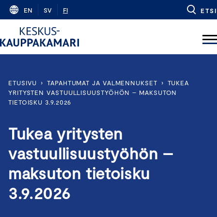
Skip
EN
SV
FI
ETSI
to
content
ETUSIVU
›
TAPAHTUMAT JA VALMENNUKSET
›
TUKEA
YRITYSTEN VASTUULLISUUSTYÖHÖN – MAKSUTON
TIETOISKU 3.9.2026
Tukea yritysten
vastuullisuustyöhön –
maksuton tietoisku
3.9.2026