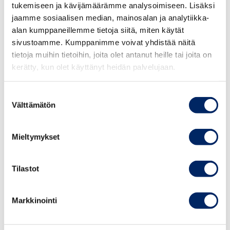
Päästölaskuri
tukemiseen ja kävijämäärämme analysoimiseen. Lisäksi
Whistleblowing-Ilmoituskanava
jaamme sosiaalisen median, mainosalan ja analytiikka-
Maailmanluokan työpaikka -merkki
alan kumppaneillemme tietoja siitä, miten käytät
sivustoamme. Kumppanimme voivat yhdistää näitä
tietoja muihin tietoihin, joita olet antanut heille tai joita on
kerätty, kun olet käyttänyt heidän palvelujaan.
Tietoisku on maksuton, mutta edellyttää
ennakkoilmoittautumista. Tietoiskussa on varattu aikaa
Suostumuksen
Välttämätön
valinta
osallistujien kysymyksille. Osallistumislinkki toimitetaan
kaikille ilmoittautuneille viim. päivää ennen.
Mieltymykset
Tilastot
TAPAHTUMAT
Markkinointi