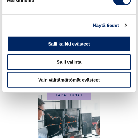
Markkinointi
Webinaaria juontaa
Olli-Pekka
Roiha,
Keskuskauppakamarin tietohallintojohtaja.
Näytä tiedot
Puhumassa mm.
Jaana Sinipuro
, toimitusjohtaja, CEO, DataSpace Europe
24.9.2026
Salli kaikki evästeet
Oy
Chamber Executive
Anna-Mari Wallenberg
, kognitiotieteen dosentti,
Morning 24.9.2026 –
maksuton aamiaistilaisuus
Helsingin Yliopisto
Salli valinta
johtajille
Leo Stranius
, toimitusjohtaja, osakas, Third Rock Finland
Oy
Vain välttämättömät evästeet
Pietari Sarjakivi,
kyberturvayrittäjä ja tekoälytutkija,
CyberOps Oy
TAPAHTUMAT
Johanna Pakarinen
, erikoissuunnittelija, HUS
Ohjelma:
9.00 Tervetuloa