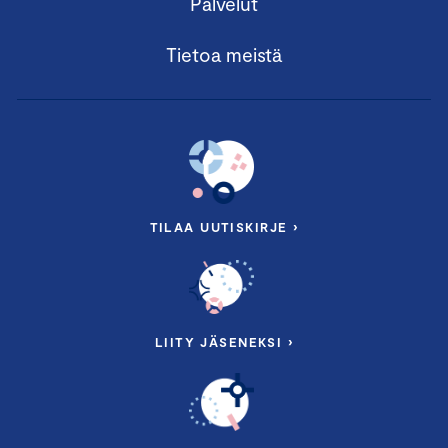
Palvelut
Leo Stranius,
toimitusjohtaja, osakas, Third Rock Finland
Oy
Tietoa meistä
10.35 Vaikuttavampaan erikoissairaanhoitoon –
potilasvirtojen ratkaisuja + Q&A
Johanna Pakarinen
, erikoissuunnittelija, HUS
10.55 Loppusanat
TILAA UUTISKIRJE ›
11.00 Webinaari päättyy
Pidätämme oikeuden muutoksiin.
LIITY JÄSENEKSI ›
Osallistumismaksut: