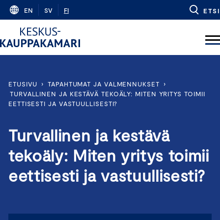
Skip
EN
SV
FI
ETSI
to
content
ETUSIVU
›
TAPAHTUMAT JA VALMENNUKSET
›
TURVALLINEN JA KESTÄVÄ TEKOÄLY: MITEN YRITYS TOIMII
EETTISESTI JA VASTUULLISESTI?
Turvallinen ja kestävä
tekoäly: Miten yritys toimii
eettisesti ja vastuullisesti?