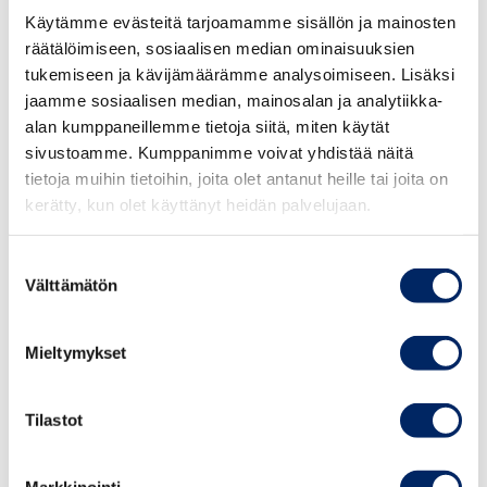
mitä jokaisen organisaation tulee ymmärtää
Käytämme evästeitä tarjoamamme sisällön ja mainosten
tietoturvasta ja datan suojaamisesta
räätälöimiseen, sosiaalisen median ominaisuuksien
johdon roolia riskienhallinnassa ja vastuullisen
tukemiseen ja kävijämäärämme analysoimiseen. Lisäksi
tekoälystrategian rakentamisessa
jaamme sosiaalisen median, mainosalan ja analytiikka-
tekoälyn ilmasto- ja ympäristövaikutuksia ja miten
alan kumppaneillemme tietoja siitä, miten käytät
niihin voidaan vaikuttaa.
sivustoamme. Kumppanimme voivat yhdistää näitä
tietoja muihin tietoihin, joita olet antanut heille tai joita on
25.8.2026
Webinaari antaa yritysjohdolle konkreettiset
kerätty, kun olet käyttänyt heidän palvelujaan.
Johdon
suuntaviivat siihen, miten rakentaa luottamusta,
vastuullisuusvalmennus
varmistaa vastuullisuus ja johtaa tekoälyn hyödyntämistä
Suostumuksen
syksy 2026
viisaasti — nyt ja tulevaisuudessa.
Välttämätön
valinta
Kenelle?
Mieltymykset
TAPAHTUMAT
Toimitusjohtajille, hallituksen jäsenille ja yritysjohdolle,
Tilastot
jotka haluavat ymmärtää tekoälyn vaikutukset
johtamiseen – ja kääntää ne kasvuksi.