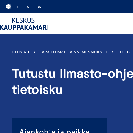
Skip
FI
EN
SV
to
content
ETUSIVU
›
TAPAHTUMAT JA VALMENNUKSET
›
TUTUS
Tutustu Ilmasto-ohj
tietoisku
Ajankohta ja paikka