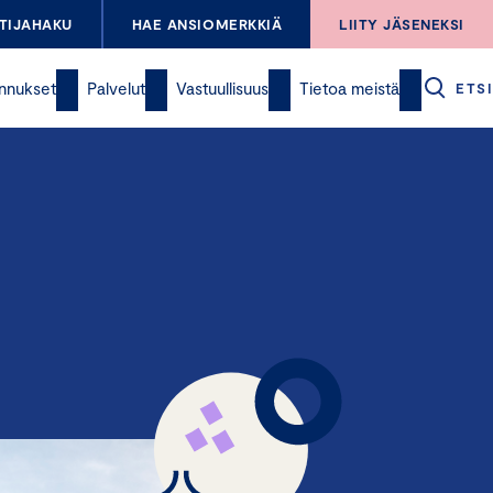
TIJAHAKU
HAE ANSIOMERKKIÄ
LIITY JÄSENEKSI
nnukset
Palvelut
Vastuullisuus
Tietoa meistä
ETSI