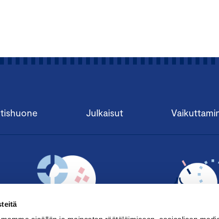
tishuone
Julkaisut
Vaikuttami
teitä