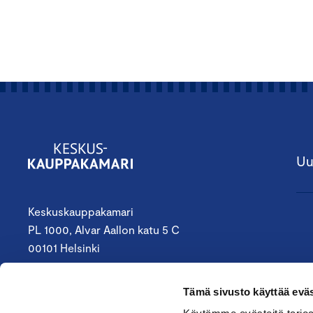
Uu
Keskuskauppakamari
PL 1000, Alvar Aallon katu 5 C
00101 Helsinki
09 4242 6200
Tämä sivusto käyttää eväs
keskuskauppakamari@chamber.fi