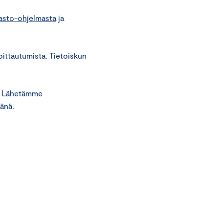
asto-ohjelmasta
ja
ittautumista. Tietoiskun
n. Lähetämme
vänä.