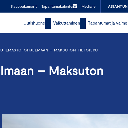
Kauppakamarit
Tapahtumakalenteri
Medialle
ASIANTUN
Uutishuone
Vaikuttaminen
Tapahtumat ja valme
TU ILMASTO-OHJELMAAN – MAKSUTON TIETOISKU
elmaan – Maksuton